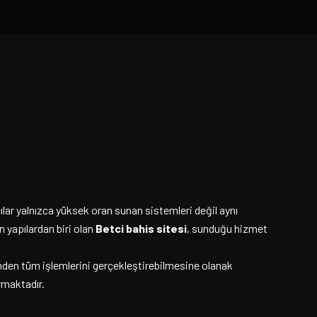
ıcılar yalnızca yüksek oran sunan sistemleri değil aynı
n yapılardan biri olan
Betci bahis sitesi
, sunduğu hizmet
inden tüm işlemlerini gerçekleştirebilmesine olanak
ırmaktadır.