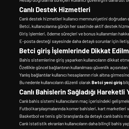
Canlı Destek Hizmetleri
Canlı destek hizmetleri kullanıcı memnuniyetini doğrudan et
Betci, kullanıcılarına günün her saatinde aktif destek hiz
Giriş işlemleri, ödeme süreçleri ve bonus kullanımları hakkın
E-posta desteği sayesinde daha detaylı sorunlar için ileti
Betci giriş
İşlemlerinde Dikkat Edilm
Bahis sistemlerine giriş yaparken kullanıcıların dikkat et
Özellikle güncel bağlantının kullanılması güvenlik açısınd
Yanlış bağlantılar kullanıcı hesaplarının risk altına girmesin
Bu nedenle kullanıcıların düzenli olarak
Betci yeni giriş
bil
Canlı Bahislerin Sağladığı Hareketli 
Canlı bahis sistemi kullanıcıların maç içerisindeki gelişme
Futbol karşılaşmalarında korner bahisleri, kart marketleri 
Basketbol ve tenis gibi branşlarda da detaylı canlı bahis m
Canlı istatistik ekranları kullanıcıların daha bilinçli bahis