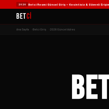
Betci Resmi Güncel Giriş — Kesintisiz & Güvenli Erişi
2026
Bet
Ci
Ana Sayfa
Betci Giriş
2026 Güncel Adres
Bet