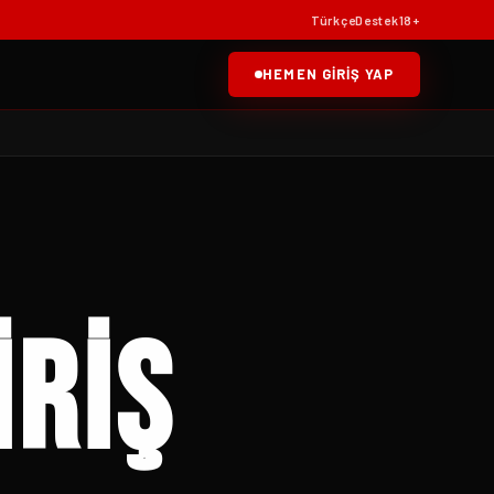
Türkçe
Destek
18+
HEMEN GIRIŞ YAP
İRİŞ