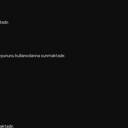
adır.
 oyununu kullanıcılarına sunmaktadır.
aktadır.