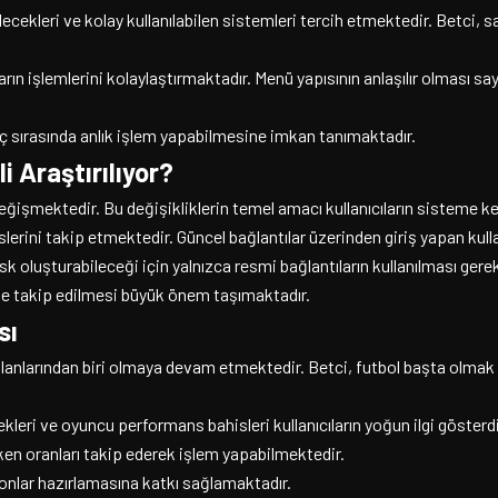
lecekleri ve kolay kullanılabilen sistemleri tercih etmektedir. Betci, s
rın işlemlerini kolaylaştırmaktadır. Menü yapısının anlaşılır olması say
maç sırasında anlık işlem yapabilmesine imkan tanımaktadır.
i Araştırılıyor?
eğişmektedir. Bu değişikliklerin temel amacı kullanıcıların sisteme ke
lerini takip etmektedir. Güncel bağlantılar üzerinden giriş yapan kull
risk oluşturabileceği için yalnızca resmi bağlantıların kullanılması ger
lde takip edilmesi büyük önem taşımaktadır.
sı
 alanlarından biri olmaya devam etmektedir. Betci, futbol başta olmak 
ekleri ve oyuncu performans bahisleri kullanıcıların yoğun ilgi gösterd
ken oranları takip ederek işlem yapabilmektedir.
uponlar hazırlamasına katkı sağlamaktadır.