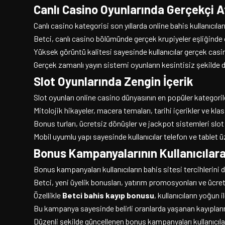
Canlı Casino Oyunlarında Gerçekçi 
Canlı casino kategorisi son yıllarda online bahis kullanıcılar
Betci, canlı casino bölümünde gerçek krupiyeler eşliğinde
Yüksek görüntü kalitesi sayesinde kullanıcılar gerçek cas
Gerçek zamanlı yayın sistemi oyunların kesintisiz şekilde
Slot Oyunlarında Zengin İçerik
Slot oyunları online casino dünyasının en popüler kategorile
Mitolojik hikayeler, macera temaları, tarihi içerikler ve klas
Bonus turları, ücretsiz dönüşler ve jackpot sistemleri slo
Mobil uyumlu yapı sayesinde kullanıcılar telefon ve tablet 
Bonus Kampanyalarının Kullanıcılara
Bonus kampanyaları kullanıcıların bahis sitesi tercihlerin
Betci, yeni üyelik bonusları, yatırım promosyonları ve ücrets
Özellikle
Betci bahis kayıp bonusu
, kullanıcıların yoğun
Bu kampanya sayesinde belirli oranlarda yaşanan kayıpları
Düzenli şekilde güncellenen bonus kampanyaları kullanıcıl