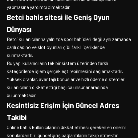
yapmasına yardımcı olmaktadır.
Betci bahis sitesi
ile Geniş Oyun
Dünyası
Betci kullanıcılarına yalnızca spor bahisleri değil aynı zamanda
canlı casino ve slot oyunları gibi farklı içerikler de
sunmaktadır.
Bu yapı kullanıcıların tek bir sistem üzerinden farklı
kategorilerde işlem gerçekleştirebilmesini sağlamaktadır.
Yüksek oranlar, avantajlı bonuslar ve hızlı ödeme sistemleri
kullanıcıların dikkat ettiği başlıca unsurlar arasında
bulunmaktadır.
Kesintisiz Erişim İçin Güncel Adres
Takibi
Online bahis kullanıcılarının dikkat etmesi gereken en önemli
konulardan biri güncel giriş bağlantılarını takip etmektir.