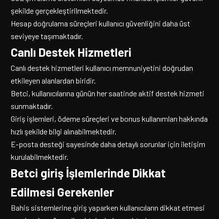
şekilde gerçekleştirilmektedir.
Hesap doğrulama süreçleri kullanıcı güvenliğini daha üst
seviyeye taşımaktadır.
Canlı Destek Hizmetleri
Canlı destek hizmetleri kullanıcı memnuniyetini doğrudan
etkileyen alanlardan biridir.
Betci, kullanıcılarına günün her saatinde aktif destek hizmeti
sunmaktadır.
Giriş işlemleri, ödeme süreçleri ve bonus kullanımları hakkında
hızlı şekilde bilgi alınabilmektedir.
E-posta desteği sayesinde daha detaylı sorunlar için iletişim
kurulabilmektedir.
Betci giriş
İşlemlerinde Dikkat
Edilmesi Gerekenler
Bahis sistemlerine giriş yaparken kullanıcıların dikkat etmesi