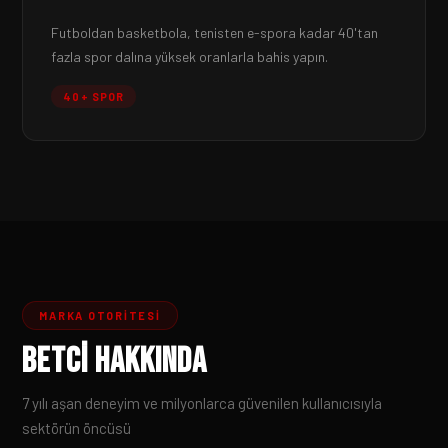
Futboldan basketbola, tenisten e-spora kadar 40'tan
fazla spor dalına yüksek oranlarla bahis yapın.
40+ SPOR
MARKA OTORITESI
Betci Hakkında
7 yılı aşan deneyim ve milyonlarca güvenilen kullanıcısıyla
sektörün öncüsü