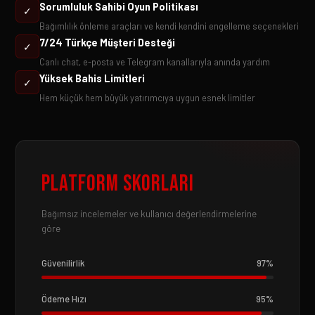
Sorumluluk Sahibi Oyun Politikası
✓
Bağımlılık önleme araçları ve kendi kendini engelleme seçenekleri
7/24 Türkçe Müşteri Desteği
✓
Canlı chat, e-posta ve Telegram kanallarıyla anında yardım
Yüksek Bahis Limitleri
✓
Hem küçük hem büyük yatırımcıya uygun esnek limitler
Platform Skorları
Bağımsız incelemeler ve kullanıcı değerlendirmelerine
göre
Güvenilirlik
97%
Ödeme Hızı
95%