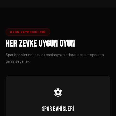
OYUN KATEGORILERI
Her Zevke Uygun Oyun
Spor bahislerinden canlı casinoya, slotlardan sanal sporlara
geniş seçenek
⚽
Spor Bahisleri