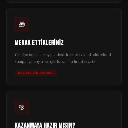
🎁
Merak Ettikleriniz
Yeni üye bonusu, kayıp iadesi, freespin ve haftalık reload
kampanyalarıyla her gün kazanma fırsatını artırın.
HOŞ GELDIN BONUSU
🎯
Kazanmaya Hazır mısın?