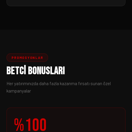
PROMOSYONLAR
Betci Bonusları
Her yatırımınızda daha fazla kazanma fırsatı sunan özel
kampanyalar
%100