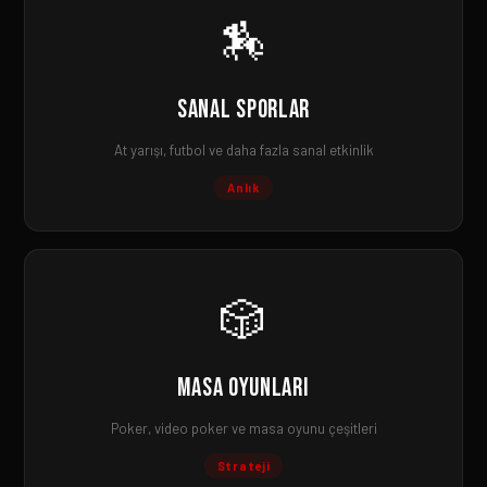
🏇
Sanal Sporlar
At yarışı, futbol ve daha fazla sanal etkinlik
Anlık
🎲
Masa Oyunları
Poker, video poker ve masa oyunu çeşitleri
Strateji