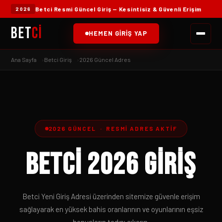
Betci Resmi Güncel Giriş — Kesintisiz & Güvenli Erişim
2026
Bet
Ci
HEMEN GIRIŞ YAP
Ana Sayfa
Betci Giriş
2026 Güncel Adres
2026 GÜNCEL · RESMI ADRES AKTIF
Betci 2026 GİRİŞ
Betci Yeni Giriş Adresi üzerinden sitemize güvenle erişim
sağlayarak en yüksek bahis oranlarının ve oyunlarının eşsiz