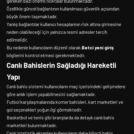
gereken bazı önemli noktalar bulunmaktadır.
Özellikle güncel bağlantının kullanılması güvenlik açısından
büyük önem taşımaktadır.
Yanlış bağlantılar kullanıcı hesaplarının risk altına girmesine
neden olabileceği için yalnızca resmi adresler tercih
edilmelidir.
Bu nedenle kullanıcıların düzenli olarak
Betci yeni giriş
bilgilerini kontrol etmesi gerekmektedir.
Canlı Bahislerin Sağladığı Hareketli
Yapı
Canlı bahis sistemi kullanıcıların maç içerisindeki gelişmelere
göre anlık işlem yapabilmesini sağlamaktadır.
Futbol karşılaşmalarında korner bahisleri, kart marketleri ve
gol seçenekleri yoğun ilgi görmektedir.
Basketbol ve tenis gibi branşlarda da detaylı canlı bahis
marketleri bulunmaktadır.
Canlı istatistik ekranları kullanıcıların daha bilinçli bahis