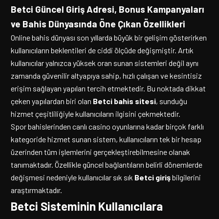
Betci Güncel Giriş Adresi, Bonus Kampanyaları
ve Bahis Dünyasında Öne Çıkan Özellikleri
Online bahis dünyası son yıllarda büyük bir gelişim gösterirken
kullanıcıların beklentileri de ciddi ölçüde değişmiştir. Artık
kullanıcılar yalnızca yüksek oran sunan sistemleri değil aynı
zamanda güvenilir altyapıya sahip, hızlı çalışan ve kesintisiz
erişim sağlayan yapıları tercih etmektedir. Bu noktada dikkat
çeken yapılardan biri olan
Betci bahis sitesi
, sunduğu
hizmet çeşitliliğiyle kullanıcıların ilgisini çekmektedir.
Spor bahislerinden canlı casino oyunlarına kadar birçok farklı
kategoride hizmet sunan sistem, kullanıcıların tek bir hesap
üzerinden tüm işlemlerini gerçekleştirebilmesine olanak
tanımaktadır. Özellikle güncel bağlantıların belirli dönemlerde
değişmesi nedeniyle kullanıcılar sık sık
Betci giriş
bilgilerini
araştırmaktadır.
Betci Sisteminin Kullanıcılara