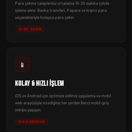
Para çekme talepleriniz ortalama 15-30 dakika içinde
işleme alınır. Banka transferi, Papara ve kripto para
seçenekleriyle kolayca para çekin.
15 DK. ÇEKIM
📱
Kolay & Hızlı İşlem
iOS ve Android için optimize edilmiş uygulama ve mobil
web arayüzüyle istediğiniz her yerden Betci mobil giriş
imkânı yaşayın.
IOS & ANDROID