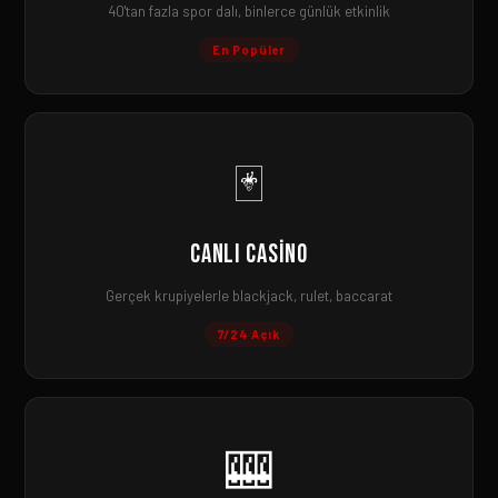
40'tan fazla spor dalı, binlerce günlük etkinlik
En Popüler
🃏
Canlı Casino
Gerçek krupiyelerle blackjack, rulet, baccarat
7/24 Açık
🎰