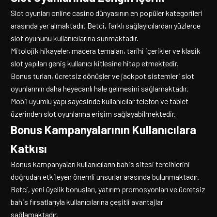
Slot oyunları online casino dünyasının en popüler kategorileri
arasında yer almaktadır. Betci, farklı sağlayıcılardan yüzlerce
slot oyununu kullanıcılarına sunmaktadır.
Mitolojik hikayeler, macera temaları, tarihi içerikler ve klasik
slot yapıları geniş kullanıcı kitlesine hitap etmektedir.
Bonus turları, ücretsiz dönüşler ve jackpot sistemleri slot
oyunlarının daha heyecanlı hale gelmesini sağlamaktadır.
Mobil uyumlu yapı sayesinde kullanıcılar telefon ve tablet
üzerinden slot oyunlarına erişim sağlayabilmektedir.
Bonus Kampanyalarının Kullanıcılara
Katkısı
Bonus kampanyaları kullanıcıların bahis sitesi tercihlerini
doğrudan etkileyen önemli unsurlar arasında bulunmaktadır.
Betci, yeni üyelik bonusları, yatırım promosyonları ve ücretsiz
bahis fırsatlarıyla kullanıcılarına çeşitli avantajlar
sağlamaktadır.