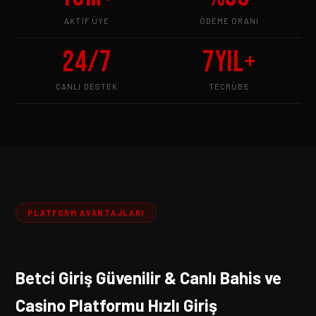
AKTIF ÜYE
ÖDEME ORANI
24/7
7yıl+
CANLI DESTEK
TECRÜBE
PLATFORM AVANTAJLARI
Betci Giriş Güvenilir & Canlı Bahis ve
Casino Platformu Hızlı Giriş