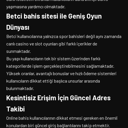
yapmasına yardımcı olmaktadır.
Betci bahis sitesi
ile Geniş Oyun
Dünyası
Betci kullanıcılarına yalnızca spor bahisleri değil aynı zamanda
canlı casino ve slot oyunları gibi farklı içerikler de
sunmaktadır.
Bu yapı kullanıcıların tek bir sistem üzerinden farklı
kategorilerde işlem gerçekleştirebilmesini sağlamaktadır.
Yüksek oranlar, avantajlı bonuslar ve hızlı ödeme sistemleri
kullanıcıların dikkat ettiği başlıca unsurlar arasında
bulunmaktadır.
Kesintisiz Erişim İçin Güncel Adres
Takibi
Online bahis kullanıcılarının dikkat etmesi gereken en önemli
konulardan biri güncel giriş bağlantılarını takip etmektir.