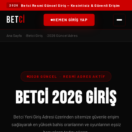
Betci Resmi Güncel Giriş — Kesintisiz & Güvenli Erişim
2026
Bet
Ci
HEMEN GIRIŞ YAP
Ana Sayfa
Betci Giriş
2026 Güncel Adres
2026 GÜNCEL · RESMI ADRES AKTIF
Betci 2026 GİRİŞ
Betci Yeni Giriş Adresi üzerinden sitemize güvenle erişim
sağlayarak en yüksek bahis oranlarının ve oyunlarının eşsiz