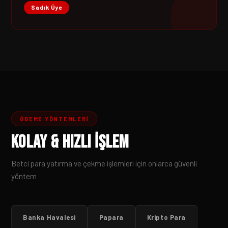
Sadık Üye
ÖDEME YÖNTEMLERI
Kolay & Hızlı İşlem
Betci para yatırma ve çekme işlemleri için onlarca güvenli
yöntem
Banka Havalesi
Papara
Kripto Para