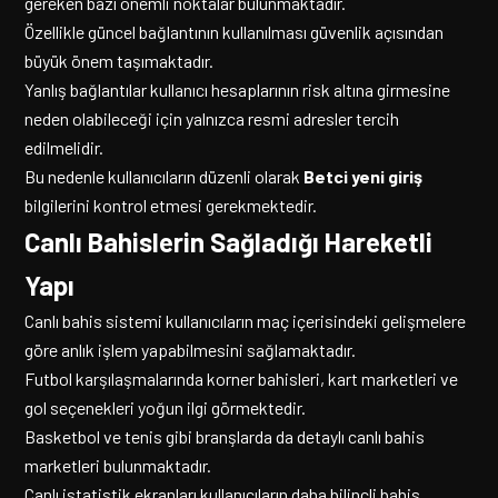
gereken bazı önemli noktalar bulunmaktadır.
Özellikle güncel bağlantının kullanılması güvenlik açısından
büyük önem taşımaktadır.
Yanlış bağlantılar kullanıcı hesaplarının risk altına girmesine
neden olabileceği için yalnızca resmi adresler tercih
edilmelidir.
Bu nedenle kullanıcıların düzenli olarak
Betci yeni giriş
bilgilerini kontrol etmesi gerekmektedir.
Canlı Bahislerin Sağladığı Hareketli
Yapı
Canlı bahis sistemi kullanıcıların maç içerisindeki gelişmelere
göre anlık işlem yapabilmesini sağlamaktadır.
Futbol karşılaşmalarında korner bahisleri, kart marketleri ve
gol seçenekleri yoğun ilgi görmektedir.
Basketbol ve tenis gibi branşlarda da detaylı canlı bahis
marketleri bulunmaktadır.
Canlı istatistik ekranları kullanıcıların daha bilinçli bahis