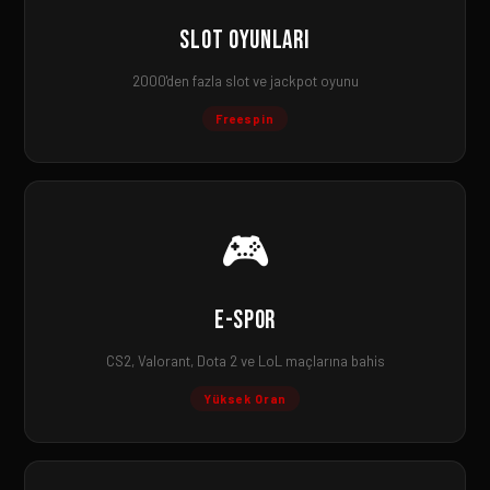
Slot Oyunları
2000'den fazla slot ve jackpot oyunu
Freespin
🎮
E-Spor
CS2, Valorant, Dota 2 ve LoL maçlarına bahis
Yüksek Oran