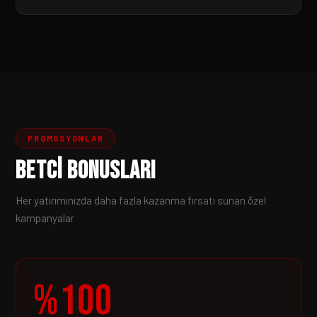
PROMOSYONLAR
Betci Bonusları
Her yatırımınızda daha fazla kazanma fırsatı sunan özel
kampanyalar
%100