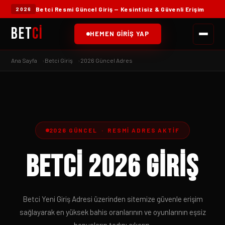
Betci Resmi Güncel Giriş — Kesintisiz & Güvenli Erişim
2026
Bet
Ci
HEMEN GIRIŞ YAP
Ana Sayfa
Betci Giriş
2026 Güncel Adres
2026 GÜNCEL · RESMI ADRES AKTIF
Betci 2026 GİRİŞ
Betci Yeni Giriş Adresi üzerinden sitemize güvenle erişim
sağlayarak en yüksek bahis oranlarının ve oyunlarının eşsiz