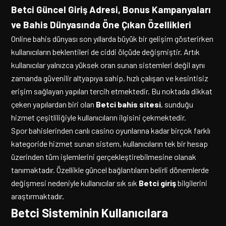
Betci Güncel Giriş Adresi, Bonus Kampanyaları
ve Bahis Dünyasında Öne Çıkan Özellikleri
Online bahis dünyası son yıllarda büyük bir gelişim gösterirken
kullanıcıların beklentileri de ciddi ölçüde değişmiştir. Artık
kullanıcılar yalnızca yüksek oran sunan sistemleri değil aynı
zamanda güvenilir altyapıya sahip, hızlı çalışan ve kesintisiz
erişim sağlayan yapıları tercih etmektedir. Bu noktada dikkat
çeken yapılardan biri olan
Betci bahis sitesi
, sunduğu
hizmet çeşitliliğiyle kullanıcıların ilgisini çekmektedir.
Spor bahislerinden canlı casino oyunlarına kadar birçok farklı
kategoride hizmet sunan sistem, kullanıcıların tek bir hesap
üzerinden tüm işlemlerini gerçekleştirebilmesine olanak
tanımaktadır. Özellikle güncel bağlantıların belirli dönemlerde
değişmesi nedeniyle kullanıcılar sık sık
Betci giriş
bilgilerini
araştırmaktadır.
Betci Sisteminin Kullanıcılara