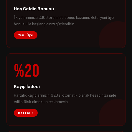
Hoş Geldin Bonusu
İlk yatırımınıza %100 oranında bonus kazanın. Betci yeni üye
bonusu ile başlangıcınızı güçlendirin.
Yeni Üye
%20
Kayıp İadesi
Haftalık kayıplarınızın %20'si otomatik olarak hesabınıza iade
edilir. Risk almaktan çekinmeyin.
Haftalık