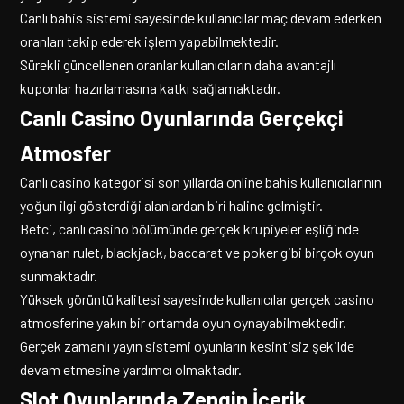
Canlı bahis sistemi sayesinde kullanıcılar maç devam ederken
oranları takip ederek işlem yapabilmektedir.
Sürekli güncellenen oranlar kullanıcıların daha avantajlı
kuponlar hazırlamasına katkı sağlamaktadır.
Canlı Casino Oyunlarında Gerçekçi
Atmosfer
Canlı casino kategorisi son yıllarda online bahis kullanıcılarının
yoğun ilgi gösterdiği alanlardan biri haline gelmiştir.
Betci, canlı casino bölümünde gerçek krupiyeler eşliğinde
oynanan rulet, blackjack, baccarat ve poker gibi birçok oyun
sunmaktadır.
Yüksek görüntü kalitesi sayesinde kullanıcılar gerçek casino
atmosferine yakın bir ortamda oyun oynayabilmektedir.
Gerçek zamanlı yayın sistemi oyunların kesintisiz şekilde
devam etmesine yardımcı olmaktadır.
Slot Oyunlarında Zengin İçerik