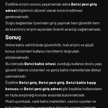
Özellikle erişim sorunu yaşamamak adına
Betci yeni giriş
adresi
bilgilerinin düzenli olarak kontrol edilmesi
gerekmektedir.
Doğru bağlantılar üzerinden giriş yapmak hem güvenlik hem
de kesintisiz erişim açısından önemli avantaj sağlamaktadır.
Sonuç
Online bahis sektöründe güvenilirlik, hızlı erişim ve güçlü
bonus sistemleri kullanıcı tercihlerini doğrudan
etkilemektedir.
Bu noktada
Betci bahis sitesi
, sunduğu kullanıcı dostu yapı,
güvenli ödeme sistemleri ve geniş bahis marketleriyle dikkat
çekmektedir.
Özellikle
Betci giriş
,
Betci yeni giriş
,
Betci bahis kayıp
bonusu
ve
Betci yeni giriş adresi
gibi başlıklar kullanıcıların
en fazla araştırdığı konular arasında bulunmaktadır.
Mobil uyumluluk, canlı bahis marketleri, casino oyunları ve
hızlı işlem süreçleri sayesinde kullanıcılar sistem üzerinde