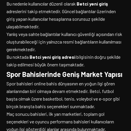
Bu nedenle kullanıcılar düzenli olarak
Betci yeni giriş
adreslerini takip etmektedir. Güncel bağlantılar üzerinden
giriş yapan kullanıcılar hesaplarına sorunsuz şekilde
ulaşabilmektedir.
Yanlış veya sahte bağlantılar kullanıcı güvenliği açısından risk
oluşturabileceği için yalnızca resmi bağlantıların kullanılması
gerekmektedir.
Bu noktada
Betci yeni giriş adresi
bilgisinin doğru şekilde
takip edilmesi büyük önem taşımaktadır.
Spor Bahislerinde Geniş Market Yapısı
Spor bahisleri online bahis dünyasının en yoğun ilgi gören
alanlarından biri olmaya devam etmektedir. Betci, futbol
başta olmak üzere basketbol, tenis, voleybol ve e-spor gibi
birçok branşta bahis seçenekleri sunmaktadır.
Maç sonucu bahisleri, ilk yarı marketleri, toplam gol
seçenekleri ve oyuncu performans bahisleri kullanıcıların
yoğun ilgi gösterdiği alanlar arasında bulunmaktadır.