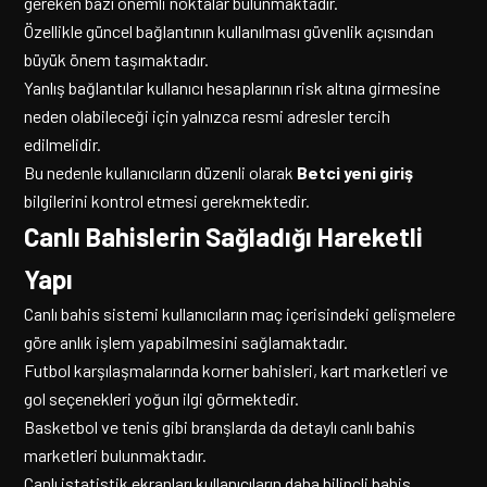
gereken bazı önemli noktalar bulunmaktadır.
Özellikle güncel bağlantının kullanılması güvenlik açısından
büyük önem taşımaktadır.
Yanlış bağlantılar kullanıcı hesaplarının risk altına girmesine
neden olabileceği için yalnızca resmi adresler tercih
edilmelidir.
Bu nedenle kullanıcıların düzenli olarak
Betci yeni giriş
bilgilerini kontrol etmesi gerekmektedir.
Canlı Bahislerin Sağladığı Hareketli
Yapı
Canlı bahis sistemi kullanıcıların maç içerisindeki gelişmelere
göre anlık işlem yapabilmesini sağlamaktadır.
Futbol karşılaşmalarında korner bahisleri, kart marketleri ve
gol seçenekleri yoğun ilgi görmektedir.
Basketbol ve tenis gibi branşlarda da detaylı canlı bahis
marketleri bulunmaktadır.
Canlı istatistik ekranları kullanıcıların daha bilinçli bahis