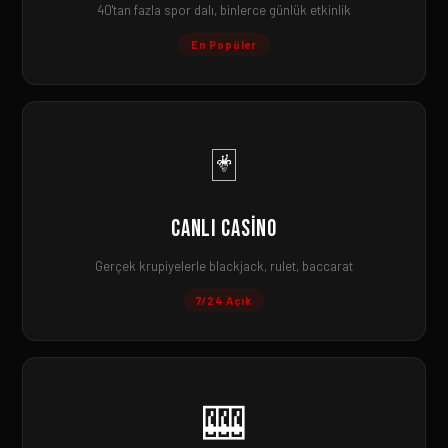
40'tan fazla spor dalı, binlerce günlük etkinlik
En Popüler
🃏
Canlı Casino
Gerçek krupiyelerle blackjack, rulet, baccarat
7/24 Açık
🎰