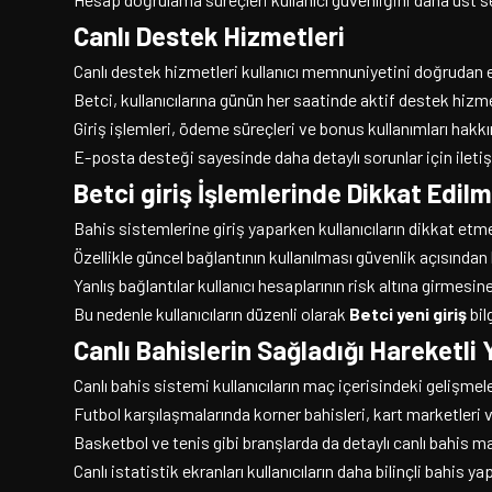
Canlı Destek Hizmetleri
Canlı destek hizmetleri kullanıcı memnuniyetini doğrudan et
Betci, kullanıcılarına günün her saatinde aktif destek hiz
Giriş işlemleri, ödeme süreçleri ve bonus kullanımları hakkın
E-posta desteği sayesinde daha detaylı sorunlar için ileti
Betci giriş
İşlemlerinde Dikkat Edilm
Bahis sistemlerine giriş yaparken kullanıcıların dikkat et
Özellikle güncel bağlantının kullanılması güvenlik açısınd
Yanlış bağlantılar kullanıcı hesaplarının risk altına girmesin
Bu nedenle kullanıcıların düzenli olarak
Betci yeni giriş
bil
Canlı Bahislerin Sağladığı Hareketli 
Canlı bahis sistemi kullanıcıların maç içerisindeki gelişme
Futbol karşılaşmalarında korner bahisleri, kart marketleri 
Basketbol ve tenis gibi branşlarda da detaylı canlı bahis m
Canlı istatistik ekranları kullanıcıların daha bilinçli bahis