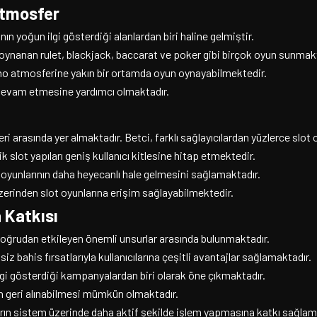
Atmosfer
ının yoğun ilgi gösterdiği alanlardan biri haline gelmiştir.
 oynanan rulet, blackjack, baccarat ve poker gibi birçok oyun sunmakt
ino atmosferine yakın bir ortamda oyun oynayabilmektedir.
 devam etmesine yardımcı olmaktadır.
ri arasında yer almaktadır. Betci, farklı sağlayıcılardan yüzlerce slot
ik slot yapıları geniş kullanıcı kitlesine hitap etmektedir.
t oyunlarının daha heyecanlı hale gelmesini sağlamaktadır.
üzerinden slot oyunlarına erişim sağlayabilmektedir.
 Katkısı
i doğrudan etkileyen önemli unsurlar arasında bulunmaktadır.
iz bahis fırsatlarıyla kullanıcılarına çeşitli avantajlar sağlamaktadır.
 ilgi gösterdiği kampanyalardan biri olarak öne çıkmaktadır.
n geri alınabilmesi mümkün olmaktadır.
arın sistem üzerinde daha aktif şekilde işlem yapmasına katkı sağlam