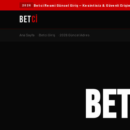
Betci Resmi Güncel Giriş — Kesintisiz & Güvenli Erişi
2026
Bet
Ci
Ana Sayfa
Betci Giriş
2026 Güncel Adres
Bet