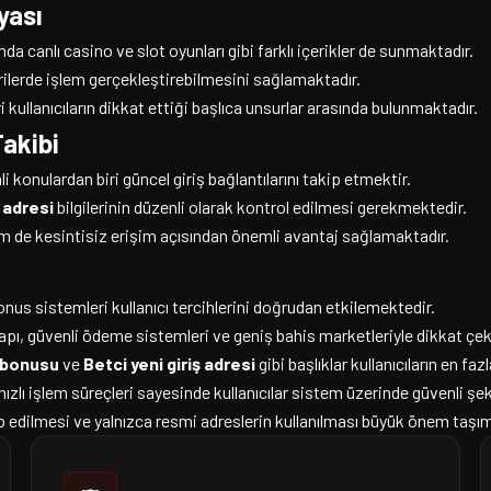
yası
nda canlı casino ve slot oyunları gibi farklı içerikler de sunmaktadır.
orilerde işlem gerçekleştirebilmesini sağlamaktadır.
 kullanıcıların dikkat ettiği başlıca unsurlar arasında bulunmaktadır.
Takibi
i konulardan biri güncel giriş bağlantılarını takip etmektir.
ş adresi
bilgilerinin düzenli olarak kontrol edilmesi gerekmektedir.
m de kesintisiz erişim açısından önemli avantaj sağlamaktadır.
bonus sistemleri kullanıcı tercihlerini doğrudan etkilemektedir.
yapı, güvenli ödeme sistemleri ve geniş bahis marketleriyle dikkat çe
p bonusu
ve
Betci yeni giriş adresi
gibi başlıklar kullanıcıların en fa
hızlı işlem süreçleri sayesinde kullanıcılar sistem üzerinde güvenli şe
p edilmesi ve yalnızca resmi adreslerin kullanılması büyük önem taşım