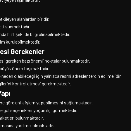
kileyen alanlardan biridir.
meti sunmaktadır.
da hızlı şekilde bilgi alınabilmektedir.
şim kurulabilmektedir.
esi Gerekenler
mesi gereken bazı önemli noktalar bulunmaktadır.
an büyük önem taşımaktadır.
e neden olabileceği için yalnızca resmi adresler tercih edilmelidir.
gilerini kontrol etmesi gerekmektedir.
Yapı
lere göre anlık işlem yapabilmesini sağlamaktadır.
ve gol seçenekleri yoğun ilgi görmektedir.
arketleri bulunmaktadır.
 yapmasına yardımcı olmaktadır.