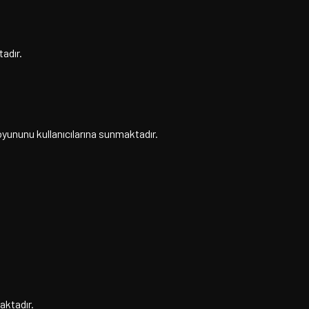
adır.
 oyununu kullanıcılarına sunmaktadır.
aktadır.