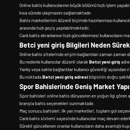
Online bahis kullanıcılarının büyük bölümü hızlı işlem yapabi
kısa sürede ulaşmasını sağlamaktadır.
Bahis marketlerinin düzenli biçimde hazırlanması kullanıcıla
arasında hızlı geçiş yapılabilmektedir.
Canlı bahis ekranlarının hızlı güncellenmesi kullanıcıların 
Betci yeni giriş
Bilgileri Neden Sürekl
Online bahis sitelerinde erişim bağlantıları zaman zaman d
Bu nedenle kullanıcılar düzenli olarak
Betci yeni giriş
adres
Yanlış veya sahte bağlantılar kullanıcı güvenliği açısından 
Bu noktada
Betci yeni giriş adresi
bilgisinin doğru şeki
Spor Bahislerinde Geniş Market Yapı
Spor bahisleri online bahis dünyasının en yoğun ilgi gören
branşta bahis seçenekleri sunmaktadır.
Maç sonucu bahisleri, ilk yarı marketleri, toplam gol seçen
Canlı bahis sistemi sayesinde kullanıcılar maç devam eder
Sürekli güncellenen oranlar kullanıcıların daha avantajlı k