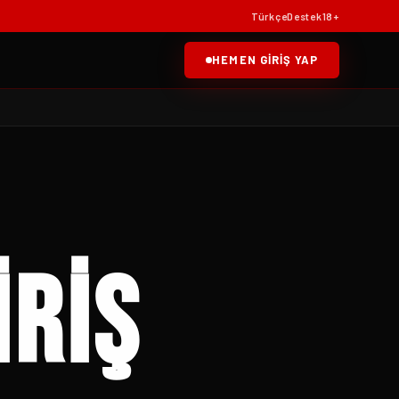
Türkçe
Destek
18+
HEMEN GIRIŞ YAP
İRİŞ