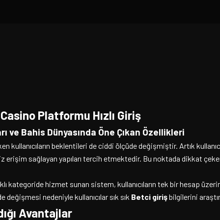
 Casino Platformu Hızlı Giriş
rı ve Bahis Dünyasında Öne Çıkan Özellikleri
en kullanıcıların beklentileri de ciddi ölçüde değişmiştir. Artık kullan
siz erişim sağlayan yapıları tercih etmektedir. Bu noktada dikkat çeke
rklı kategoride hizmet sunan sistem, kullanıcıların tek bir hesap üzer
de değişmesi nedeniyle kullanıcılar sık sık
Betci giriş
bilgilerini araşt
dığı Avantajlar