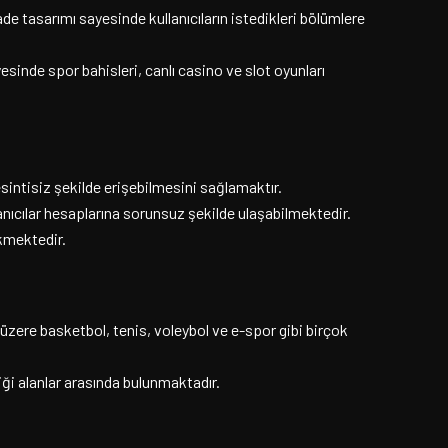
ade tasarımı sayesinde kullanıcıların istedikleri bölümlere
esinde spor bahisleri, canlı casino ve slot oyunları
sintisiz şekilde erişebilmesini sağlamaktır.
anıcılar hesaplarına sorunsuz şekilde ulaşabilmektedir.
ekmektedir.
üzere basketbol, tenis, voleybol ve e-spor gibi birçok
iği alanlar arasında bulunmaktadır.