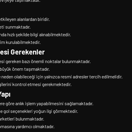
kileyen alanlardan biridir.
meti sunmaktadır.
da hızlı şekilde bilgi alınabilmektedir.
şim kurulabilmektedir.
esi Gerekenler
mesi gereken bazı önemli noktalar bulunmaktadır.
an büyük önem taşımaktadır.
e neden olabileceği için yalnızca resmi adresler tercih edilmelidir.
gilerini kontrol etmesi gerekmektedir.
Yapı
lere göre anlık işlem yapabilmesini sağlamaktadır.
ve gol seçenekleri yoğun ilgi görmektedir.
arketleri bulunmaktadır.
 yapmasına yardımcı olmaktadır.