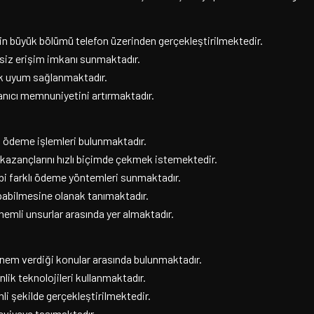
inin büyük bölümü telefon üzerinden gerçekleştirilmektedir.
tisiz erişim imkanı sunmaktadır.
k uyum sağlanmaktadır.
llanıcı memnuniyetini artırmaktadır.
da ödeme işlemleri bulunmaktadır.
e kazançlarını hızlı biçimde çekmek istemektedir.
ibi farklı ödeme yöntemleri sunmaktadır.
yapabilmesine olanak tanımaktadır.
önemli unsurlar arasında yer almaktadır.
 önem verdiği konular arasında bulunmaktadır.
nlik teknolojileri kullanmaktadır.
li şekilde gerçekleştirilmektedir.
eviyeye taşımaktadır.