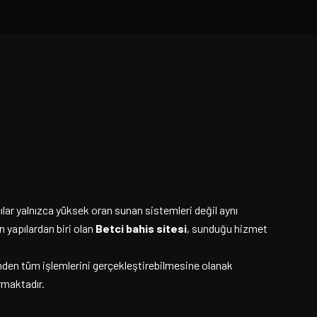
ıcılar yalnızca yüksek oran sunan sistemleri değil aynı
n yapılardan biri olan
Betci bahis sitesi
, sunduğu hizmet
inden tüm işlemlerini gerçekleştirebilmesine olanak
ırmaktadır.