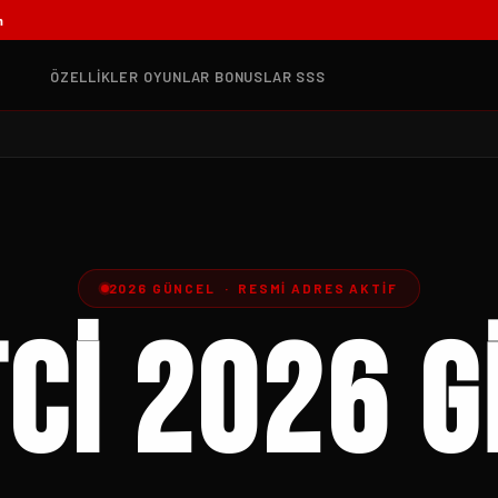
m
ÖZELLIKLER
OYUNLAR
BONUSLAR
SSS
2026 GÜNCEL · RESMI ADRES AKTIF
ci 2026 G