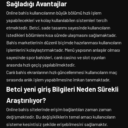
Sağladığı Avantajlar
Online bahis kullanıcılarının büyük bölümü hızlı işlem
yapabilecekleri ve kolay kullanılabilen sistemleri tercih
etmektedir. Betci, sade tasarımı sayesinde kullanıcıların
istedikleri bölümlere kısa sürede ulaşmasını sağlamaktadır.
Bahis marketlerinin düzenli biçimde hazırlanması kullanıcıların
işlemlerini kolaylaştırmaktadır. Menü yapısının anlaşılır olması
sayesinde spor bahisleri, canlı casino ve slot oyunları
arasında hızlı geçiş yapılabilmektedir.
Canlı bahis ekranlarının hızlı güncellenmesi kullanıcıların maç
sırasında anlık işlem yapabilmesine imkan tanımaktadır.
Betci yeni giriş
Bilgileri Neden Sürekli
Araştırılıyor?
Online bahis sitelerinde erişim bağlantıları zaman zaman
değişmektedir. Bu değişikliklerin temel amacı kullanıcıların
sisteme kesintisiz şekilde erişebilmesini sağlamaktır.