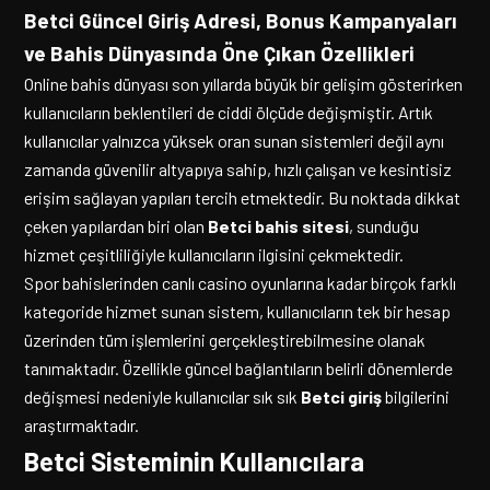
Betci Güncel Giriş Adresi, Bonus Kampanyaları
ve Bahis Dünyasında Öne Çıkan Özellikleri
Online bahis dünyası son yıllarda büyük bir gelişim gösterirken
kullanıcıların beklentileri de ciddi ölçüde değişmiştir. Artık
kullanıcılar yalnızca yüksek oran sunan sistemleri değil aynı
zamanda güvenilir altyapıya sahip, hızlı çalışan ve kesintisiz
erişim sağlayan yapıları tercih etmektedir. Bu noktada dikkat
çeken yapılardan biri olan
Betci bahis sitesi
, sunduğu
hizmet çeşitliliğiyle kullanıcıların ilgisini çekmektedir.
Spor bahislerinden canlı casino oyunlarına kadar birçok farklı
kategoride hizmet sunan sistem, kullanıcıların tek bir hesap
üzerinden tüm işlemlerini gerçekleştirebilmesine olanak
tanımaktadır. Özellikle güncel bağlantıların belirli dönemlerde
değişmesi nedeniyle kullanıcılar sık sık
Betci giriş
bilgilerini
araştırmaktadır.
Betci Sisteminin Kullanıcılara