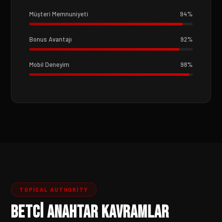
Müşteri Memnuniyeti
94%
Bonus Avantajı
92%
Mobil Deneyim
98%
TOPICAL AUTHORITY
Betci Anahtar Kavramlar