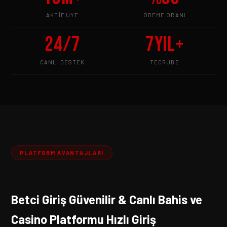
AKTIF ÜYE
ÖDEME ORANI
24/7
7yıl+
CANLI DESTEK
TECRÜBE
PLATFORM AVANTAJLARI
Betci Giriş Güvenilir & Canlı Bahis ve
Casino Platformu Hızlı Giriş