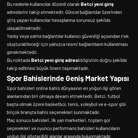
Bu nedenle kullanıcılar düzenli olarak
Betci yeni giriş
adreslerini takip etmektedir. Güncel bağlantılar üzerinden
giriş yapan kullanıcılar hesaplarına sorunsuz şekilde
ulaşabilmektedir.
Yanlış veya sahte bağlantılar kullanıcı güvenliği açısından risk
oluşturabileceği için yalnızca resmi bağlantıların kullanılması
gerekmektedir.
Bu noktada
Betci yeni giriş adresi
bilgisinin doğru şekilde
takip edilmesi büyük önem taşımaktadır.
Spor Bahislerinde Geniş Market Yapısı
Spor bahisleri online bahis dünyasının en yoğun ilgi gören
alanlarından biri olmaya devam etmektedir. Betci, futbol
başta olmak üzere basketbol, tenis, voleybol ve e-spor gibi
birçok branşta bahis seçenekleri sunmaktadır.
Maç sonucu bahisleri, ilk yarı marketleri, toplam gol
seçenekleri ve oyuncu performans bahisleri kullanıcıların
yoğun ilgi gösterdiği alanlar arasında bulunmaktadır.