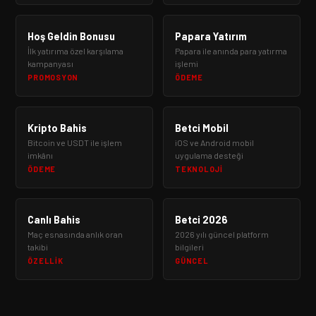
Hoş Geldin Bonusu
Papara Yatırım
İlk yatırıma özel karşılama
Papara ile anında para yatırma
kampanyası
işlemi
PROMOSYON
ÖDEME
Kripto Bahis
Betci Mobil
Bitcoin ve USDT ile işlem
iOS ve Android mobil
imkânı
uygulama desteği
ÖDEME
TEKNOLOJI
Canlı Bahis
Betci 2026
Maç esnasında anlık oran
2026 yılı güncel platform
takibi
bilgileri
ÖZELLIK
GÜNCEL