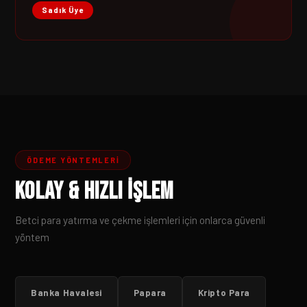
Sadık Üye
ÖDEME YÖNTEMLERI
Kolay & Hızlı İşlem
Betci para yatırma ve çekme işlemleri için onlarca güvenli
yöntem
Banka Havalesi
Papara
Kripto Para