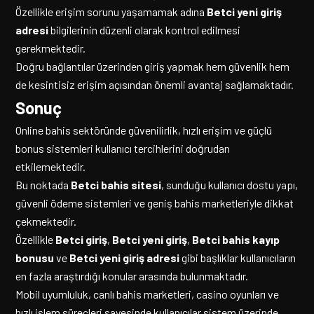
Özellikle erişim sorunu yaşamamak adına
Betci yeni giriş
adresi
bilgilerinin düzenli olarak kontrol edilmesi
gerekmektedir.
Doğru bağlantılar üzerinden giriş yapmak hem güvenlik hem
de kesintisiz erişim açısından önemli avantaj sağlamaktadır.
Sonuç
Online bahis sektöründe güvenilirlik, hızlı erişim ve güçlü
bonus sistemleri kullanıcı tercihlerini doğrudan
etkilemektedir.
Bu noktada
Betci bahis sitesi
, sunduğu kullanıcı dostu yapı,
güvenli ödeme sistemleri ve geniş bahis marketleriyle dikkat
çekmektedir.
Özellikle
Betci giriş
,
Betci yeni giriş
,
Betci bahis kayıp
bonusu
ve
Betci yeni giriş adresi
gibi başlıklar kullanıcıların
en fazla araştırdığı konular arasında bulunmaktadır.
Mobil uyumluluk, canlı bahis marketleri, casino oyunları ve
hızlı işlem süreçleri sayesinde kullanıcılar sistem üzerinde