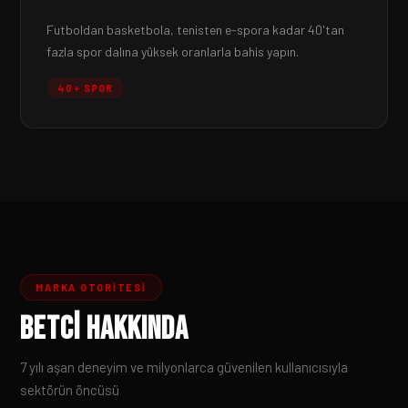
Futboldan basketbola, tenisten e-spora kadar 40'tan
fazla spor dalına yüksek oranlarla bahis yapın.
40+ SPOR
MARKA OTORITESI
Betci Hakkında
7 yılı aşan deneyim ve milyonlarca güvenilen kullanıcısıyla
sektörün öncüsü