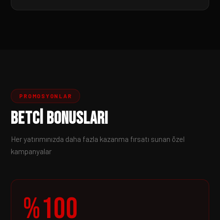
PROMOSYONLAR
Betci Bonusları
Her yatırımınızda daha fazla kazanma fırsatı sunan özel
kampanyalar
%100