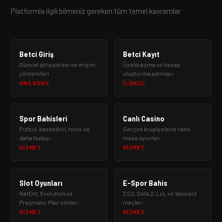
Platformla ilgili bilmeniz gereken tüm temel kavramlar
Betci Giriş
Betci Kayıt
Güncel giriş adresi ve erişim
Üyelik açma ve hesap
yöntemleri
oluşturma adımları
ANA KONU
İLIŞKILI
Spor Bahisleri
Canlı Casino
Futbol, basketbol, tenis ve
Gerçek krupiyelerle canlı
daha fazlası
masa oyunları
HIZMET
HIZMET
Slot Oyunları
E-Spor Bahis
NetEnt, Evolution ve
CS2, Dota 2, LoL ve Valorant
Pragmatic Play slotları
maçları
HIZMET
HIZMET