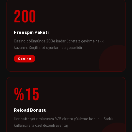
200
Freespin Paketi
Casino bölümünde 200'e kadar ücretsiz çevirme hakkı
kazanın. Seçili slot oyunlarında geçerlidir.
Casino
%15
Reload Bonusu
Her hafta yatırımlarınıza %15 ekstra yükleme bonusu. Sadık
kullanıcılara özel düzenli avantaj.