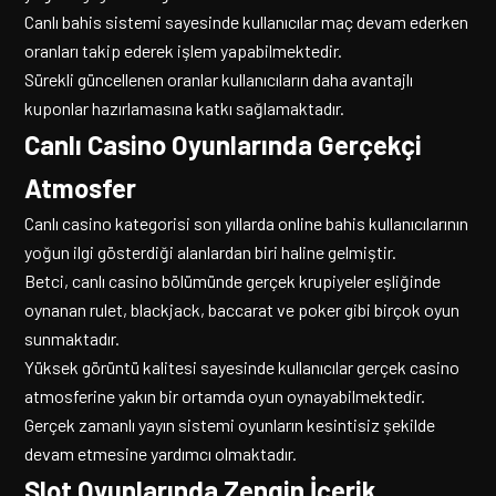
Canlı bahis sistemi sayesinde kullanıcılar maç devam ederken
oranları takip ederek işlem yapabilmektedir.
Sürekli güncellenen oranlar kullanıcıların daha avantajlı
kuponlar hazırlamasına katkı sağlamaktadır.
Canlı Casino Oyunlarında Gerçekçi
Atmosfer
Canlı casino kategorisi son yıllarda online bahis kullanıcılarının
yoğun ilgi gösterdiği alanlardan biri haline gelmiştir.
Betci, canlı casino bölümünde gerçek krupiyeler eşliğinde
oynanan rulet, blackjack, baccarat ve poker gibi birçok oyun
sunmaktadır.
Yüksek görüntü kalitesi sayesinde kullanıcılar gerçek casino
atmosferine yakın bir ortamda oyun oynayabilmektedir.
Gerçek zamanlı yayın sistemi oyunların kesintisiz şekilde
devam etmesine yardımcı olmaktadır.
Slot Oyunlarında Zengin İçerik