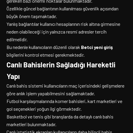
gereken bazı önemli noktalar bulunmaktadır.
Özellikle güncel bağlantının kullanılması güvenlik açısından
büyük önem taşımaktadır.
Yanlış bağlantılar kullanıcı hesaplarının risk altına girmesine
neden olabileceği için yalnızca resmi adresler tercih
edilmelidir.
Bu nedenle kullanıcıların düzenli olarak
Betci yeni giriş
bilgilerini kontrol etmesi gerekmektedir.
Canlı Bahislerin Sağladığı Hareketli
Yapı
Canlı bahis sistemi kullanıcıların maç içerisindeki gelişmelere
göre anlık işlem yapabilmesini sağlamaktadır.
Futbol karşılaşmalarında korner bahisleri, kart marketleri ve
gol seçenekleri yoğun ilgi görmektedir.
Basketbol ve tenis gibi branşlarda da detaylı canlı bahis
marketleri bulunmaktadır.
Canlı istatistik ekranları kullanıcıların daha bilinçli bahis