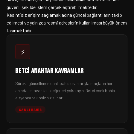
güvenli şekilde işlem gerçekleştirebilmektedir.
Kesintisiz erişim sağlamak adına güncel bağlantıların takip
edilmesi ve yalnızca resmi adreslerin kullanılması büyük önem
taşımaktadır.
⚡
Betci Anahtar Kavramlar
Sürekli güncellenen canlı bahis oranlarıyla maçların her
anında en avantajlı değerleri yakalayın. Betci canlı bahis
altyapısı rakipsiz hız sunar.
CANLI BAHIS