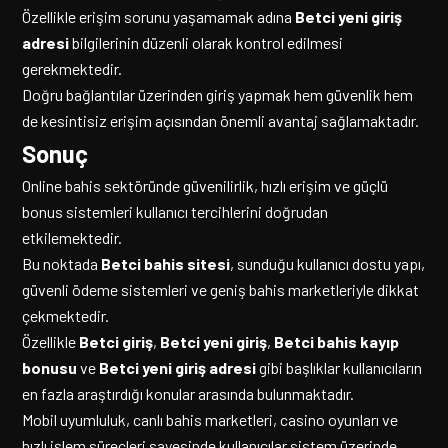
Özellikle erişim sorunu yaşamamak adına
Betci yeni giriş
adresi
bilgilerinin düzenli olarak kontrol edilmesi
gerekmektedir.
Doğru bağlantılar üzerinden giriş yapmak hem güvenlik hem
de kesintisiz erişim açısından önemli avantaj sağlamaktadır.
Sonuç
Online bahis sektöründe güvenilirlik, hızlı erişim ve güçlü
bonus sistemleri kullanıcı tercihlerini doğrudan
etkilemektedir.
Bu noktada
Betci bahis sitesi
, sunduğu kullanıcı dostu yapı,
güvenli ödeme sistemleri ve geniş bahis marketleriyle dikkat
çekmektedir.
Özellikle
Betci giriş
,
Betci yeni giriş
,
Betci bahis kayıp
bonusu
ve
Betci yeni giriş adresi
gibi başlıklar kullanıcıların
en fazla araştırdığı konular arasında bulunmaktadır.
Mobil uyumluluk, canlı bahis marketleri, casino oyunları ve
hızlı işlem süreçleri sayesinde kullanıcılar sistem üzerinde