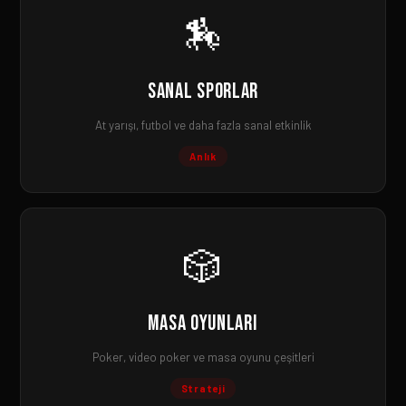
🏇
Sanal Sporlar
At yarışı, futbol ve daha fazla sanal etkinlik
Anlık
🎲
Masa Oyunları
Poker, video poker ve masa oyunu çeşitleri
Strateji