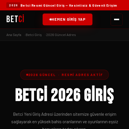
Betci Resmi Güncel Giriş — Kesintisiz & Güvenli Erişim
2026
Bet
Ci
HEMEN GIRIŞ YAP
Ana Sayfa
Betci Giriş
2026 Güncel Adres
2026 GÜNCEL · RESMI ADRES AKTIF
Betci 2026 GİRİŞ
Betci Yeni Giriş Adresi üzerinden sitemize güvenle erişim
sağlayarak en yüksek bahis oranlarının ve oyunlarının eşsiz