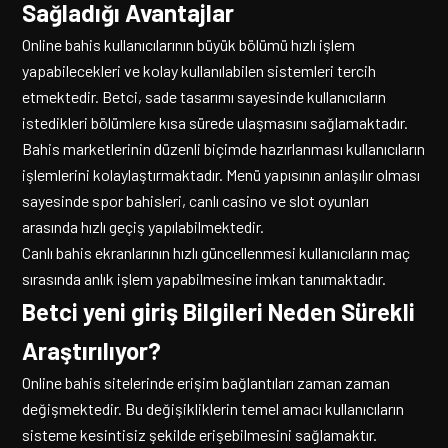
Sağladığı Avantajlar
Online bahis kullanıcılarının büyük bölümü hızlı işlem
yapabilecekleri ve kolay kullanılabilen sistemleri tercih
etmektedir. Betci, sade tasarımı sayesinde kullanıcıların
istedikleri bölümlere kısa sürede ulaşmasını sağlamaktadır.
Bahis marketlerinin düzenli biçimde hazırlanması kullanıcıların
işlemlerini kolaylaştırmaktadır. Menü yapısının anlaşılır olması
sayesinde spor bahisleri, canlı casino ve slot oyunları
arasında hızlı geçiş yapılabilmektedir.
Canlı bahis ekranlarının hızlı güncellenmesi kullanıcıların maç
sırasında anlık işlem yapabilmesine imkan tanımaktadır.
Betci yeni giriş
Bilgileri Neden Sürekli
Araştırılıyor?
Online bahis sitelerinde erişim bağlantıları zaman zaman
değişmektedir. Bu değişikliklerin temel amacı kullanıcıların
sisteme kesintisiz şekilde erişebilmesini sağlamaktır.