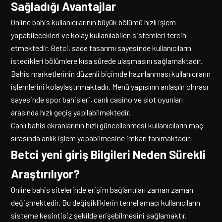
Sağladığı Avantajlar
Online bahis kullanıcılarının büyük bölümü hızlı işlem
yapabilecekleri ve kolay kullanılabilen sistemleri tercih
etmektedir. Betci, sade tasarımı sayesinde kullanıcıların
istedikleri bölümlere kısa sürede ulaşmasını sağlamaktadır.
Bahis marketlerinin düzenli biçimde hazırlanması kullanıcıların
işlemlerini kolaylaştırmaktadır. Menü yapısının anlaşılır olması
sayesinde spor bahisleri, canlı casino ve slot oyunları
arasında hızlı geçiş yapılabilmektedir.
Canlı bahis ekranlarının hızlı güncellenmesi kullanıcıların maç
sırasında anlık işlem yapabilmesine imkan tanımaktadır.
Betci yeni giriş
Bilgileri Neden Sürekli
Araştırılıyor?
Online bahis sitelerinde erişim bağlantıları zaman zaman
değişmektedir. Bu değişikliklerin temel amacı kullanıcıların
sisteme kesintisiz şekilde erişebilmesini sağlamaktır.