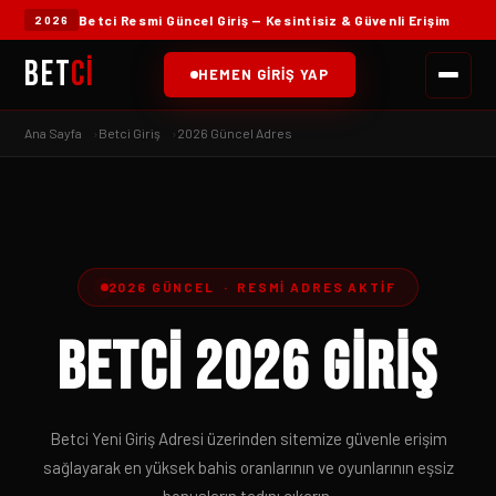
Betci Resmi Güncel Giriş — Kesintisiz & Güvenli Erişim
2026
Bet
Ci
HEMEN GIRIŞ YAP
Ana Sayfa
Betci Giriş
2026 Güncel Adres
2026 GÜNCEL · RESMI ADRES AKTIF
Betci 2026 GİRİŞ
Betci Yeni Giriş Adresi üzerinden sitemize güvenle erişim
sağlayarak en yüksek bahis oranlarının ve oyunlarının eşsiz