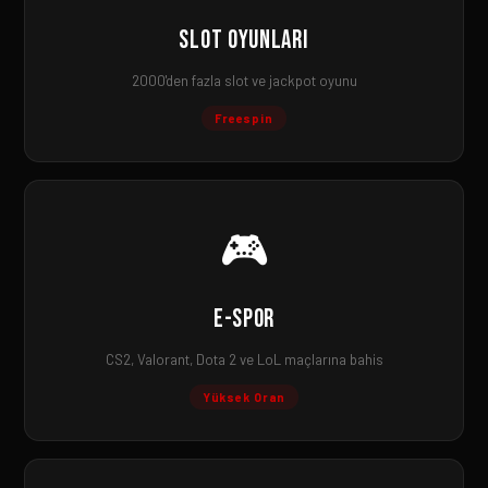
Slot Oyunları
2000'den fazla slot ve jackpot oyunu
Freespin
🎮
E-Spor
CS2, Valorant, Dota 2 ve LoL maçlarına bahis
Yüksek Oran