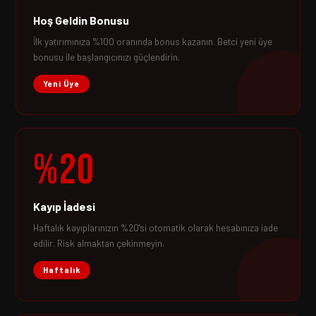
Hoş Geldin Bonusu
İlk yatırımınıza %100 oranında bonus kazanın. Betci yeni üye
bonusu ile başlangıcınızı güçlendirin.
Yeni Üye
%20
Kayıp İadesi
Haftalık kayıplarınızın %20'si otomatik olarak hesabınıza iade
edilir. Risk almaktan çekinmeyin.
Haftalık