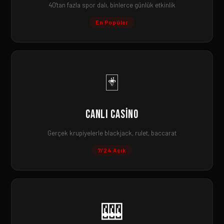
40'tan fazla spor dalı, binlerce günlük etkinlik
En Popüler
🃏
Canlı Casino
Gerçek krupiyelerle blackjack, rulet, baccarat
7/24 Açık
🎰