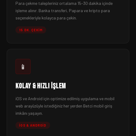
Para çekme talepleriniz ortalama 15-30 dakika içinde
işleme alınır. Banka transferi, Papara ve kripto para
seçenekleriyle kolayca para çekin.
15 DK. ÇEKIM
📱
Kolay & Hızlı İşlem
iOS ve Android için optimize edilmiş uygulama ve mobil
web arayüzüyle istediğiniz her yerden Betci mobil giriş
imkânı yaşayın.
IOS & ANDROID