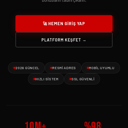
bonusların tadını çıkarın.
🚀 HEMEN GIRIŞ YAP
PLATFORM KEŞFET →
2026 GÜNCEL
RESMI ADRES
MOBIL UYUMLU
HIZLI SISTEM
SSL GÜVENLI
10M+
%98