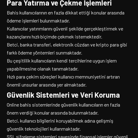
Para Yatırma ve Çekme İşlemleri
Bahis kullanıcılarının en fazla dikkat ettiği konular arasında
ödeme işlemleri bulunmaktadır.
Kullanıcılar yatırımlarını güvenli şekilde gerçekleştirmek ve
kazançlarını hızlı biçimde çekmek istemektedir.
Betci, banka transferi, elektronik cüzdan ve kripto para gibi
farklı ödeme yöntemleri sunmaktadır.
Bu çeşitlilik kullanıcıların kendi tercihlerine uygun işlem
yapabilmesine olanak tanımaktadır.
Hızlı para çekim süreçleri kullanıcı memnuniyetini artıran
önemli unsurlar arasında yer almaktadır.
Güvenlik Sistemleri ve Veri Koruma
Online bahis sistemlerinde güvenlik kullanıcıların en fazla
önem verdiği konular arasında bulunmaktadır.
Betci, kullanıcı bilgilerini koruyabilmek adına gelişmiş
güvenlik teknolojileri kullanmaktadır.
SSL şifreleme sistemleri sayesinde finansal işlemler güvenli