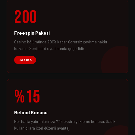
200
Freespin Paketi
Casino bölümünde 200'e kadar ücretsiz çevirme hakkı
kazanın. Seçili slot oyunlarında geçerlidir.
Casino
%15
Reload Bonusu
Her hafta yatırımlarınıza %15 ekstra yükleme bonusu. Sadık
kullanıcılara özel düzenli avantaj.