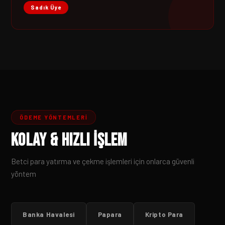
Sadık Üye
ÖDEME YÖNTEMLERI
Kolay & Hızlı İşlem
Betci para yatırma ve çekme işlemleri için onlarca güvenli
yöntem
Banka Havalesi
Papara
Kripto Para