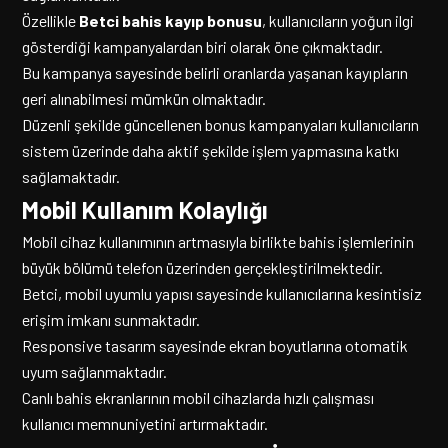
Özellikle
Betci bahis kayıp bonusu
, kullanıcıların yoğun ilgi
gösterdiği kampanyalardan biri olarak öne çıkmaktadır.
Bu kampanya sayesinde belirli oranlarda yaşanan kayıpların
geri alınabilmesi mümkün olmaktadır.
Düzenli şekilde güncellenen bonus kampanyaları kullanıcıların
sistem üzerinde daha aktif şekilde işlem yapmasına katkı
sağlamaktadır.
Mobil Kullanım Kolaylığı
Mobil cihaz kullanımının artmasıyla birlikte bahis işlemlerinin
büyük bölümü telefon üzerinden gerçekleştirilmektedir.
Betci, mobil uyumlu yapısı sayesinde kullanıcılarına kesintisiz
erişim imkanı sunmaktadır.
Responsive tasarım sayesinde ekran boyutlarına otomatik
uyum sağlanmaktadır.
Canlı bahis ekranlarının mobil cihazlarda hızlı çalışması
kullanıcı memnuniyetini artırmaktadır.