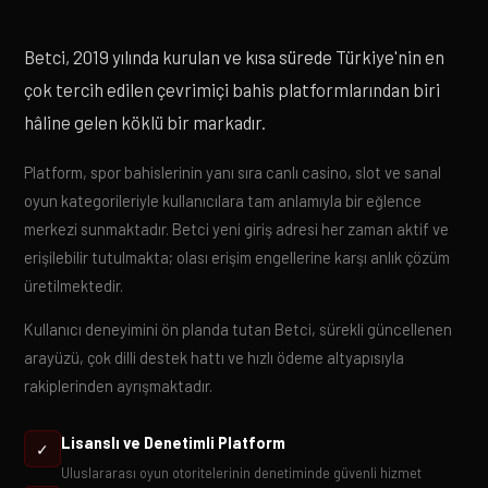
Betci, 2019 yılında kurulan ve kısa sürede Türkiye'nin en
çok tercih edilen çevrimiçi bahis platformlarından biri
hâline gelen köklü bir markadır.
Platform, spor bahislerinin yanı sıra canlı casino, slot ve sanal
oyun kategorileriyle kullanıcılara tam anlamıyla bir eğlence
merkezi sunmaktadır. Betci yeni giriş adresi her zaman aktif ve
erişilebilir tutulmakta; olası erişim engellerine karşı anlık çözüm
üretilmektedir.
Kullanıcı deneyimini ön planda tutan Betci, sürekli güncellenen
arayüzü, çok dilli destek hattı ve hızlı ödeme altyapısıyla
rakiplerinden ayrışmaktadır.
Lisanslı ve Denetimli Platform
✓
Uluslararası oyun otoritelerinin denetiminde güvenli hizmet