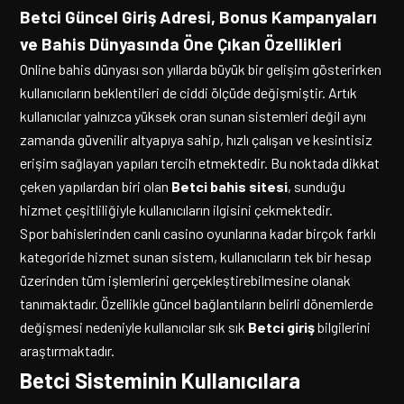
Betci Güncel Giriş Adresi, Bonus Kampanyaları
ve Bahis Dünyasında Öne Çıkan Özellikleri
Online bahis dünyası son yıllarda büyük bir gelişim gösterirken
kullanıcıların beklentileri de ciddi ölçüde değişmiştir. Artık
kullanıcılar yalnızca yüksek oran sunan sistemleri değil aynı
zamanda güvenilir altyapıya sahip, hızlı çalışan ve kesintisiz
erişim sağlayan yapıları tercih etmektedir. Bu noktada dikkat
çeken yapılardan biri olan
Betci bahis sitesi
, sunduğu
hizmet çeşitliliğiyle kullanıcıların ilgisini çekmektedir.
Spor bahislerinden canlı casino oyunlarına kadar birçok farklı
kategoride hizmet sunan sistem, kullanıcıların tek bir hesap
üzerinden tüm işlemlerini gerçekleştirebilmesine olanak
tanımaktadır. Özellikle güncel bağlantıların belirli dönemlerde
değişmesi nedeniyle kullanıcılar sık sık
Betci giriş
bilgilerini
araştırmaktadır.
Betci Sisteminin Kullanıcılara