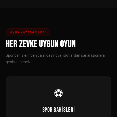
OYUN KATEGORILERI
Her Zevke Uygun Oyun
Spor bahislerinden canlı casinoya, slotlardan sanal sporlara
geniş seçenek
⚽
Spor Bahisleri