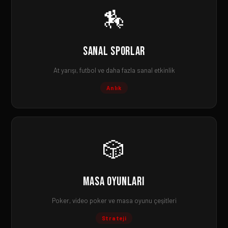
🏇
Sanal Sporlar
At yarışı, futbol ve daha fazla sanal etkinlik
Anlık
🎲
Masa Oyunları
Poker, video poker ve masa oyunu çeşitleri
Strateji