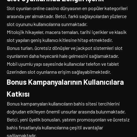
Slot oyunları online casino dünyasının en popüler kategorileri
arasında yer almaktadır. Betci, farklı sağlayıcılardan yüzlerce
slot oyununu kullanıcılarına sunmaktadır.
Mitolojik hikayeler, macera temaları, tarihi içerikler ve klasik
slot yapıları geniş kullanıcı kitlesine hitap etmektedir.
Bonus turları, ücretsiz dönüşler ve jackpot sistemleri slot
oyunlarının daha heyecanlı hale gelmesini sağlamaktadır.
Mobil uyumlu yapı sayesinde kullanıcılar telefon ve tablet
üzerinden slot oyunlarına erişim sağlayabilmektedir.
Bonus Kampanyalarının Kullanıcılara
Katkısı
Bonus kampanyaları kullanıcıların bahis sitesi tercihlerini
doğrudan etkileyen önemli unsurlar arasında bulunmaktadır.
Betci, yeni üyelik bonusları, yatırım promosyonları ve ücretsiz
bahis fırsatlarıyla kullanıcılarına çeşitli avantajlar
sağlamaktadır.