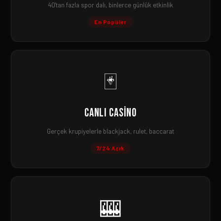
40'tan fazla spor dalı, binlerce günlük etkinlik
En Popüler
🃏
Canlı Casino
Gerçek krupiyelerle blackjack, rulet, baccarat
7/24 Açık
🎰