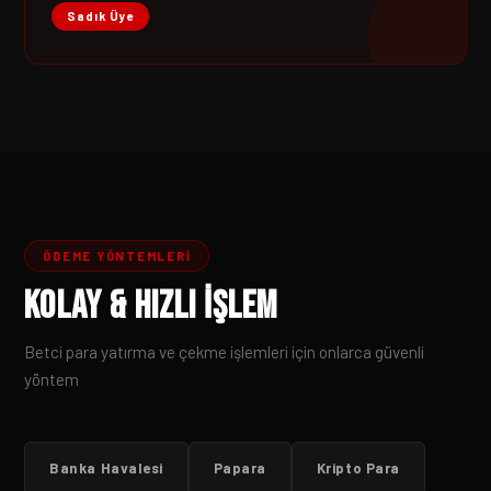
Sadık Üye
ÖDEME YÖNTEMLERI
Kolay & Hızlı İşlem
Betci para yatırma ve çekme işlemleri için onlarca güvenli
yöntem
Banka Havalesi
Papara
Kripto Para