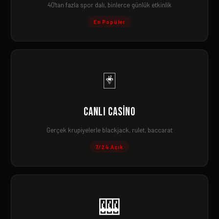
40'tan fazla spor dalı, binlerce günlük etkinlik
En Popüler
🃏
Canlı Casino
Gerçek krupiyelerle blackjack, rulet, baccarat
7/24 Açık
🎰