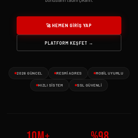
bonusların tadını çıkarın.
🚀 HEMEN GIRIŞ YAP
PLATFORM KEŞFET →
2026 GÜNCEL
RESMI ADRES
MOBIL UYUMLU
HIZLI SISTEM
SSL GÜVENLI
10M+
%98