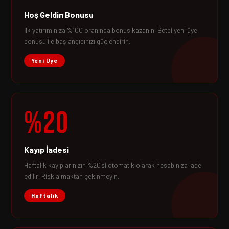
Hoş Geldin Bonusu
İlk yatırımınıza %100 oranında bonus kazanın. Betci yeni üye
bonusu ile başlangıcınızı güçlendirin.
Yeni Üye
%20
Kayıp İadesi
Haftalık kayıplarınızın %20'si otomatik olarak hesabınıza iade
edilir. Risk almaktan çekinmeyin.
Haftalık