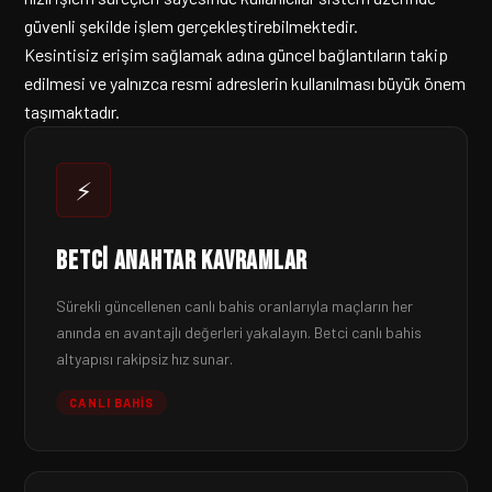
güvenli şekilde işlem gerçekleştirebilmektedir.
Kesintisiz erişim sağlamak adına güncel bağlantıların takip
edilmesi ve yalnızca resmi adreslerin kullanılması büyük önem
taşımaktadır.
⚡
Betci Anahtar Kavramlar
Sürekli güncellenen canlı bahis oranlarıyla maçların her
anında en avantajlı değerleri yakalayın. Betci canlı bahis
altyapısı rakipsiz hız sunar.
CANLI BAHIS