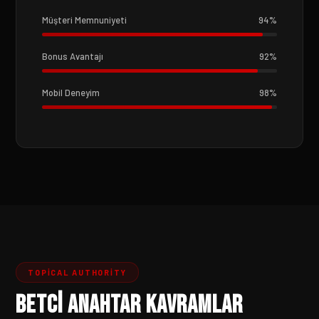
Müşteri Memnuniyeti
94%
Bonus Avantajı
92%
Mobil Deneyim
98%
TOPICAL AUTHORITY
Betci Anahtar Kavramlar