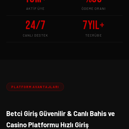
AKTIF ÜYE
ÖDEME ORANI
24/7
7yıl+
CANLI DESTEK
TECRÜBE
PLATFORM AVANTAJLARI
Betci Giriş Güvenilir & Canlı Bahis ve
Casino Platformu Hızlı Giriş