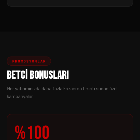
PROMOSYONLAR
Betci Bonusları
Her yatırımınızda daha fazla kazanma fırsatı sunan özel
kampanyalar
%100