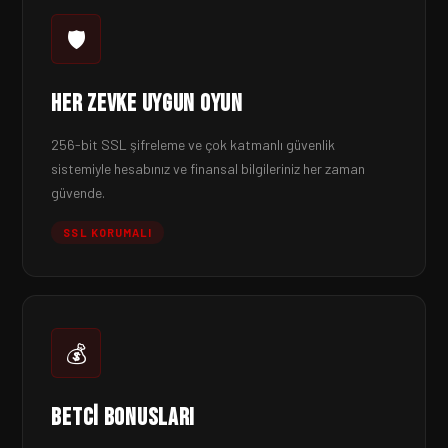
🛡️
Her Zevke Uygun Oyun
256-bit SSL şifreleme ve çok katmanlı güvenlik
sistemiyle hesabınız ve finansal bilgileriniz her zaman
güvende.
SSL KORUMALI
💰
Betci Bonusları