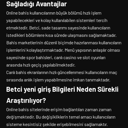
Sağladığı Avantajlar
Online bahis kullanıcılarının büyük bölümü hızlı işlem
yapabilecekleri ve kolay kullanılabilen sistemleri tercih
etmektedir. Betci, sade tasarımı sayesinde kullanıcıların
istedikleri bölümlere kısa sürede ulaşmasını sağlamaktadır.
Bahis marketlerinin düzenli biçimde hazırlanması kullanıcıların
işlemlerini kolaylaştırmaktadır. Menü yapısının anlaşılır olması
sayesinde spor bahisleri, canlı casino ve slot oyunları
arasında hızlı geçiş yapılabilmektedir.
Canlı bahis ekranlarının hızlı güncellenmesi kullanıcıların maç
sırasında anlık işlem yapabilmesine imkan tanımaktadır.
Betci yeni giriş
Bilgileri Neden Sürekli
Araştırılıyor?
Online bahis sitelerinde erişim bağlantıları zaman zaman
değişmektedir. Bu değişikliklerin temel amacı kullanıcıların
sisteme kesintisiz şekilde erişebilmesini sağlamaktır.