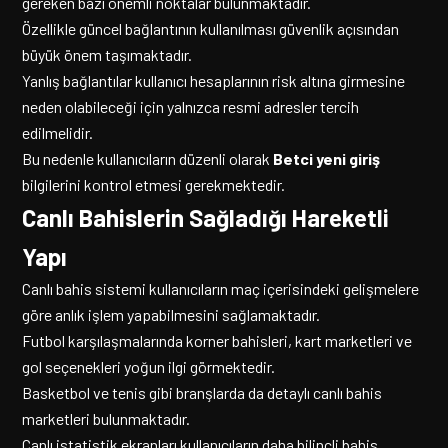
gereken bazı önemli noktalar bulunmaktadır.
Özellikle güncel bağlantının kullanılması güvenlik açısından
büyük önem taşımaktadır.
Yanlış bağlantılar kullanıcı hesaplarının risk altına girmesine
neden olabileceği için yalnızca resmi adresler tercih
edilmelidir.
Bu nedenle kullanıcıların düzenli olarak
Betci yeni giriş
bilgilerini kontrol etmesi gerekmektedir.
Canlı Bahislerin Sağladığı Hareketli
Yapı
Canlı bahis sistemi kullanıcıların maç içerisindeki gelişmelere
göre anlık işlem yapabilmesini sağlamaktadır.
Futbol karşılaşmalarında korner bahisleri, kart marketleri ve
gol seçenekleri yoğun ilgi görmektedir.
Basketbol ve tenis gibi branşlarda da detaylı canlı bahis
marketleri bulunmaktadır.
Canlı istatistik ekranları kullanıcıların daha bilinçli bahis