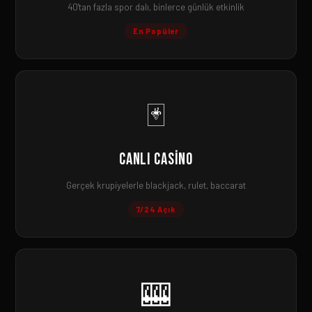
40'tan fazla spor dalı, binlerce günlük etkinlik
En Popüler
🃏
Canlı Casino
Gerçek krupiyelerle blackjack, rulet, baccarat
7/24 Açık
🎰