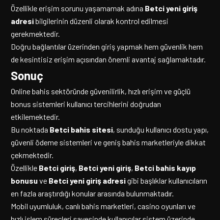
Özellikle erişim sorunu yaşamamak adına
Betci yeni giriş
adresi
bilgilerinin düzenli olarak kontrol edilmesi
gerekmektedir.
Doğru bağlantılar üzerinden giriş yapmak hem güvenlik hem
de kesintisiz erişim açısından önemli avantaj sağlamaktadır.
Sonuç
Online bahis sektöründe güvenilirlik, hızlı erişim ve güçlü
bonus sistemleri kullanıcı tercihlerini doğrudan
etkilemektedir.
Bu noktada
Betci bahis sitesi
, sunduğu kullanıcı dostu yapı,
güvenli ödeme sistemleri ve geniş bahis marketleriyle dikkat
çekmektedir.
Özellikle
Betci giriş
,
Betci yeni giriş
,
Betci bahis kayıp
bonusu
ve
Betci yeni giriş adresi
gibi başlıklar kullanıcıların
en fazla araştırdığı konular arasında bulunmaktadır.
Mobil uyumluluk, canlı bahis marketleri, casino oyunları ve
hızlı işlem süreçleri sayesinde kullanıcılar sistem üzerinde