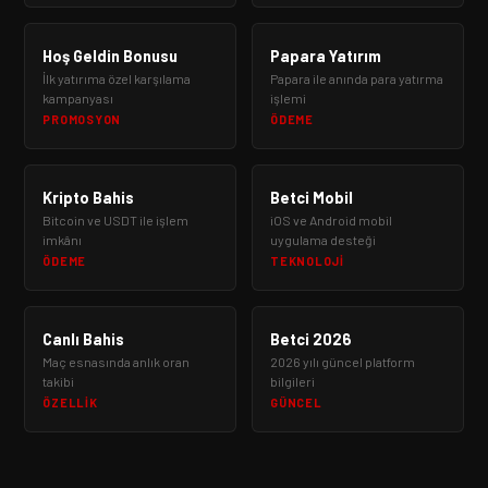
Hoş Geldin Bonusu
Papara Yatırım
İlk yatırıma özel karşılama
Papara ile anında para yatırma
kampanyası
işlemi
PROMOSYON
ÖDEME
Kripto Bahis
Betci Mobil
Bitcoin ve USDT ile işlem
iOS ve Android mobil
imkânı
uygulama desteği
ÖDEME
TEKNOLOJI
Canlı Bahis
Betci 2026
Maç esnasında anlık oran
2026 yılı güncel platform
takibi
bilgileri
ÖZELLIK
GÜNCEL