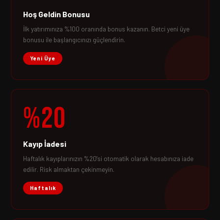
Hoş Geldin Bonusu
İlk yatırımınıza %100 oranında bonus kazanın. Betci yeni üye
bonusu ile başlangıcınızı güçlendirin.
Yeni Üye
%20
Kayıp İadesi
Haftalık kayıplarınızın %20'si otomatik olarak hesabınıza iade
edilir. Risk almaktan çekinmeyin.
Haftalık