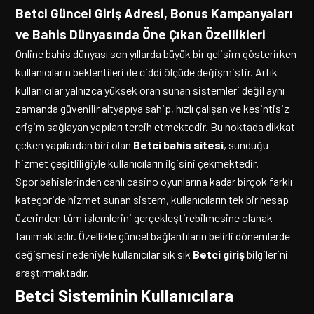
Betci Güncel Giriş Adresi, Bonus Kampanyaları
ve Bahis Dünyasında Öne Çıkan Özellikleri
Online bahis dünyası son yıllarda büyük bir gelişim gösterirken
kullanıcıların beklentileri de ciddi ölçüde değişmiştir. Artık
kullanıcılar yalnızca yüksek oran sunan sistemleri değil aynı
zamanda güvenilir altyapıya sahip, hızlı çalışan ve kesintisiz
erişim sağlayan yapıları tercih etmektedir. Bu noktada dikkat
çeken yapılardan biri olan
Betci bahis sitesi
, sunduğu
hizmet çeşitliliğiyle kullanıcıların ilgisini çekmektedir.
Spor bahislerinden canlı casino oyunlarına kadar birçok farklı
kategoride hizmet sunan sistem, kullanıcıların tek bir hesap
üzerinden tüm işlemlerini gerçekleştirebilmesine olanak
tanımaktadır. Özellikle güncel bağlantıların belirli dönemlerde
değişmesi nedeniyle kullanıcılar sık sık
Betci giriş
bilgilerini
araştırmaktadır.
Betci Sisteminin Kullanıcılara