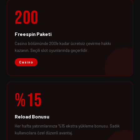
200
Freespin Paketi
Casino bölümünde 200'e kadar ücretsiz çevirme hakkı
kazanın. Seçili slot oyunlarında geçerlidir.
Casino
%15
Reload Bonusu
Her hafta yatırımlarınıza %15 ekstra yükleme bonusu. Sadık
kullanıcılara özel düzenli avantaj.