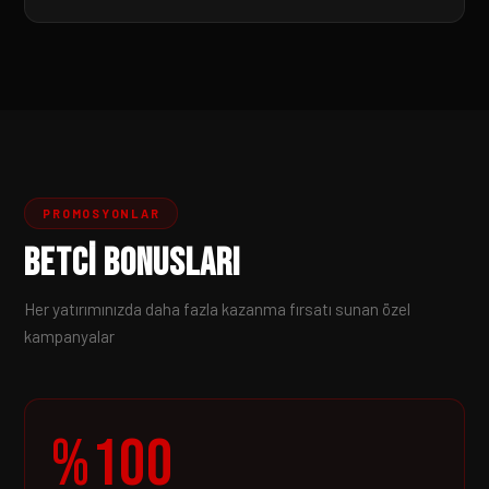
PROMOSYONLAR
Betci Bonusları
Her yatırımınızda daha fazla kazanma fırsatı sunan özel
kampanyalar
%100