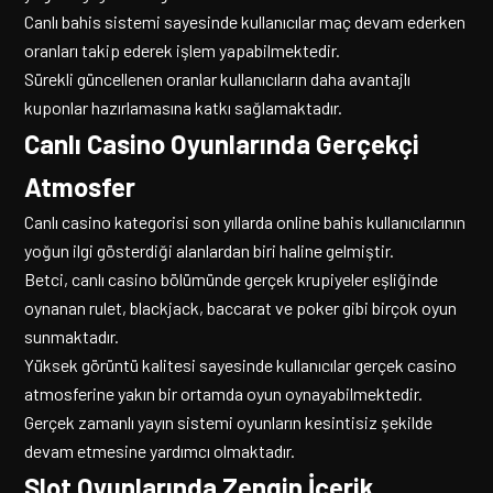
Canlı bahis sistemi sayesinde kullanıcılar maç devam ederken
oranları takip ederek işlem yapabilmektedir.
Sürekli güncellenen oranlar kullanıcıların daha avantajlı
kuponlar hazırlamasına katkı sağlamaktadır.
Canlı Casino Oyunlarında Gerçekçi
Atmosfer
Canlı casino kategorisi son yıllarda online bahis kullanıcılarının
yoğun ilgi gösterdiği alanlardan biri haline gelmiştir.
Betci, canlı casino bölümünde gerçek krupiyeler eşliğinde
oynanan rulet, blackjack, baccarat ve poker gibi birçok oyun
sunmaktadır.
Yüksek görüntü kalitesi sayesinde kullanıcılar gerçek casino
atmosferine yakın bir ortamda oyun oynayabilmektedir.
Gerçek zamanlı yayın sistemi oyunların kesintisiz şekilde
devam etmesine yardımcı olmaktadır.
Slot Oyunlarında Zengin İçerik