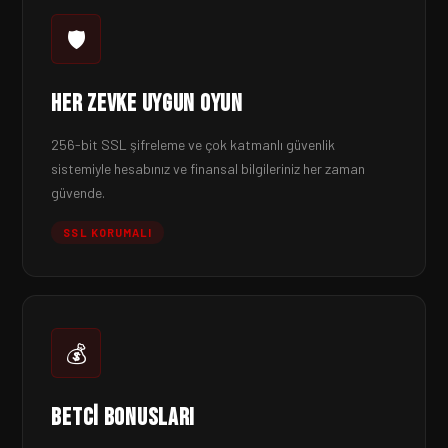
🛡️
Her Zevke Uygun Oyun
256-bit SSL şifreleme ve çok katmanlı güvenlik
sistemiyle hesabınız ve finansal bilgileriniz her zaman
güvende.
SSL KORUMALI
💰
Betci Bonusları