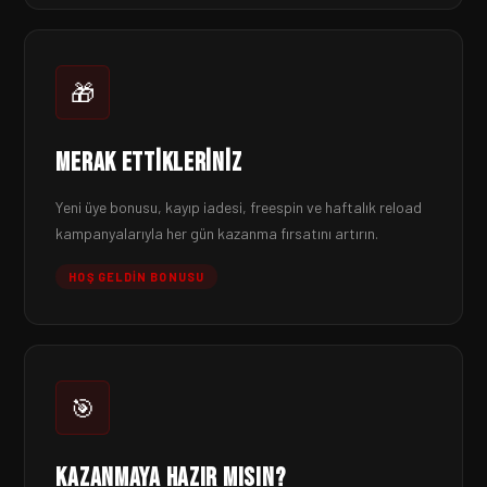
🎁
Merak Ettikleriniz
Yeni üye bonusu, kayıp iadesi, freespin ve haftalık reload
kampanyalarıyla her gün kazanma fırsatını artırın.
HOŞ GELDIN BONUSU
🎯
Kazanmaya Hazır mısın?