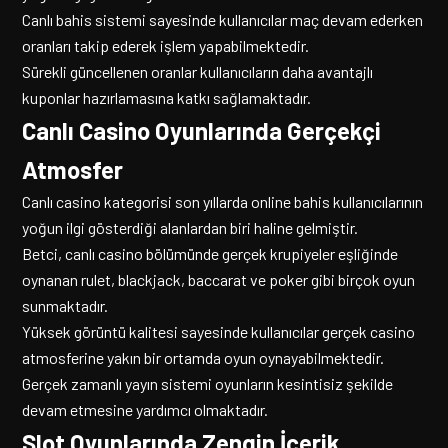
Canlı bahis sistemi sayesinde kullanıcılar maç devam ederken
oranları takip ederek işlem yapabilmektedir.
Sürekli güncellenen oranlar kullanıcıların daha avantajlı
kuponlar hazırlamasına katkı sağlamaktadır.
Canlı Casino Oyunlarında Gerçekçi
Atmosfer
Canlı casino kategorisi son yıllarda online bahis kullanıcılarının
yoğun ilgi gösterdiği alanlardan biri haline gelmiştir.
Betci, canlı casino bölümünde gerçek krupiyeler eşliğinde
oynanan rulet, blackjack, baccarat ve poker gibi birçok oyun
sunmaktadır.
Yüksek görüntü kalitesi sayesinde kullanıcılar gerçek casino
atmosferine yakın bir ortamda oyun oynayabilmektedir.
Gerçek zamanlı yayın sistemi oyunların kesintisiz şekilde
devam etmesine yardımcı olmaktadır.
Slot Oyunlarında Zengin İçerik