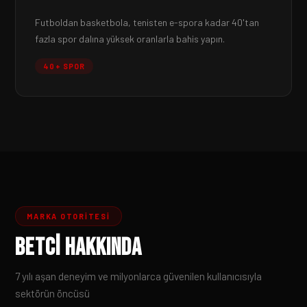
Futboldan basketbola, tenisten e-spora kadar 40'tan
fazla spor dalına yüksek oranlarla bahis yapın.
40+ SPOR
MARKA OTORITESI
Betci Hakkında
7 yılı aşan deneyim ve milyonlarca güvenilen kullanıcısıyla
sektörün öncüsü