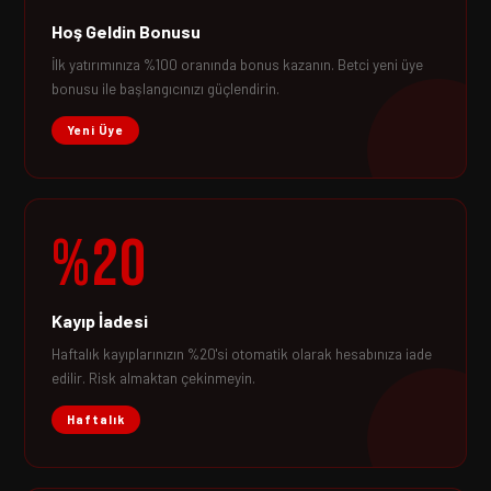
Hoş Geldin Bonusu
İlk yatırımınıza %100 oranında bonus kazanın. Betci yeni üye
bonusu ile başlangıcınızı güçlendirin.
Yeni Üye
%20
Kayıp İadesi
Haftalık kayıplarınızın %20'si otomatik olarak hesabınıza iade
edilir. Risk almaktan çekinmeyin.
Haftalık