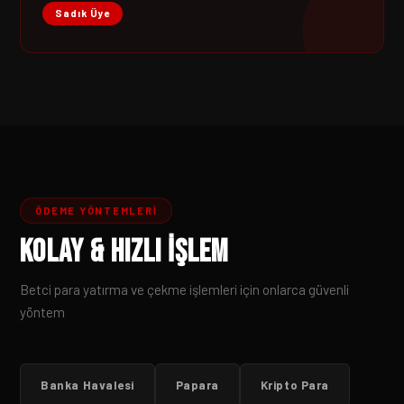
Sadık Üye
ÖDEME YÖNTEMLERI
Kolay & Hızlı İşlem
Betci para yatırma ve çekme işlemleri için onlarca güvenli
yöntem
Banka Havalesi
Papara
Kripto Para