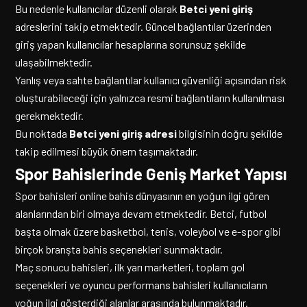
Bu nedenle kullanıcılar düzenli olarak
Betci yeni giriş
adreslerini takip etmektedir. Güncel bağlantılar üzerinden
giriş yapan kullanıcılar hesaplarına sorunsuz şekilde
ulaşabilmektedir.
Yanlış veya sahte bağlantılar kullanıcı güvenliği açısından risk
oluşturabileceği için yalnızca resmi bağlantıların kullanılması
gerekmektedir.
Bu noktada
Betci yeni giriş adresi
bilgisinin doğru şekilde
takip edilmesi büyük önem taşımaktadır.
Spor Bahislerinde Geniş Market Yapısı
Spor bahisleri online bahis dünyasının en yoğun ilgi gören
alanlarından biri olmaya devam etmektedir. Betci, futbol
başta olmak üzere basketbol, tenis, voleybol ve e-spor gibi
birçok branşta bahis seçenekleri sunmaktadır.
Maç sonucu bahisleri, ilk yarı marketleri, toplam gol
seçenekleri ve oyuncu performans bahisleri kullanıcıların
yoğun ilgi gösterdiği alanlar arasında bulunmaktadır.