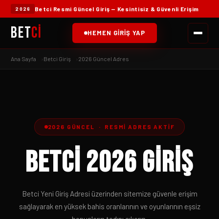
Betci Resmi Güncel Giriş — Kesintisiz & Güvenli Erişim
2026
Bet
Ci
HEMEN GIRIŞ YAP
Ana Sayfa
Betci Giriş
2026 Güncel Adres
2026 GÜNCEL · RESMI ADRES AKTIF
Betci 2026 GİRİŞ
Betci Yeni Giriş Adresi üzerinden sitemize güvenle erişim
sağlayarak en yüksek bahis oranlarının ve oyunlarının eşsiz