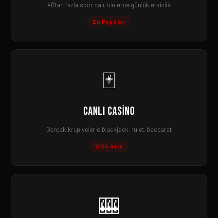
40'tan fazla spor dalı, binlerce günlük etkinlik
En Popüler
🃏
Canlı Casino
Gerçek krupiyelerle blackjack, rulet, baccarat
7/24 Açık
🎰