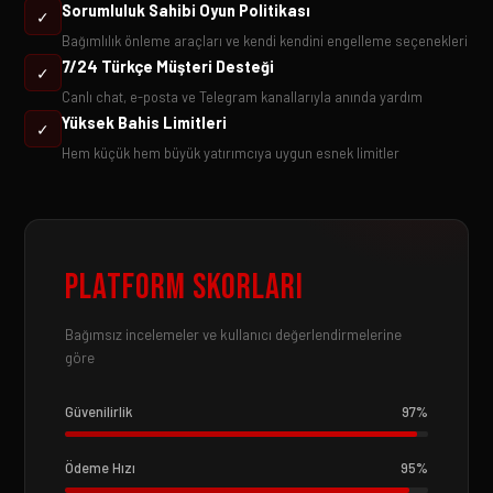
Sorumluluk Sahibi Oyun Politikası
✓
Bağımlılık önleme araçları ve kendi kendini engelleme seçenekleri
7/24 Türkçe Müşteri Desteği
✓
Canlı chat, e-posta ve Telegram kanallarıyla anında yardım
Yüksek Bahis Limitleri
✓
Hem küçük hem büyük yatırımcıya uygun esnek limitler
Platform Skorları
Bağımsız incelemeler ve kullanıcı değerlendirmelerine
göre
Güvenilirlik
97%
Ödeme Hızı
95%