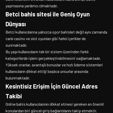
yapmasına yardımcı olmaktadır.
Betci bahis sitesi
ile Geniş Oyun
Dünyası
Betci kullanıcılarına yalnızca spor bahisleri değil aynı zamanda
canlı casino ve slot oyunları gibi farklı içerikler de
sunmaktadır.
Bu yapı kullanıcıların tek bir sistem üzerinden farklı
kategorilerde işlem gerçekleştirebilmesini sağlamaktadır.
Yüksek oranlar, avantajlı bonuslar ve hızlı ödeme sistemleri
kullanıcıların dikkat ettiği başlıca unsurlar arasında
bulunmaktadır.
Kesintisiz Erişim İçin Güncel Adres
Takibi
Online bahis kullanıcılarının dikkat etmesi gereken en önemli
konulardan biri güncel giriş bağlantılarını takip etmektir.