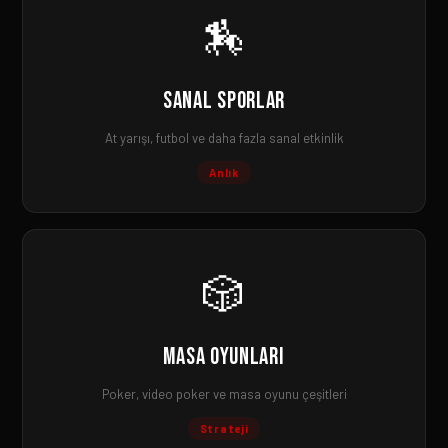
🏇
Sanal Sporlar
At yarışı, futbol ve daha fazla sanal etkinlik
Anlık
🎲
Masa Oyunları
Poker, video poker ve masa oyunu çeşitleri
Strateji