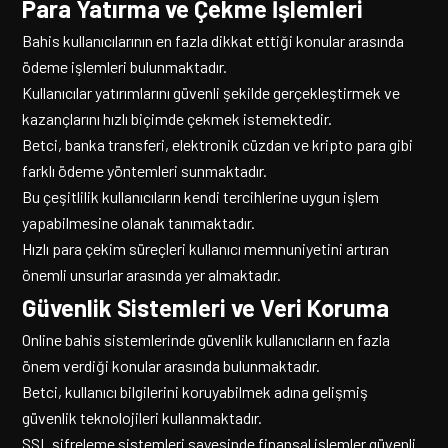
Para Yatırma ve Çekme İşlemleri
Bahis kullanıcılarının en fazla dikkat ettiği konular arasında
ödeme işlemleri bulunmaktadır.
Kullanıcılar yatırımlarını güvenli şekilde gerçekleştirmek ve
kazançlarını hızlı biçimde çekmek istemektedir.
Betci, banka transferi, elektronik cüzdan ve kripto para gibi
farklı ödeme yöntemleri sunmaktadır.
Bu çeşitlilik kullanıcıların kendi tercihlerine uygun işlem
yapabilmesine olanak tanımaktadır.
Hızlı para çekim süreçleri kullanıcı memnuniyetini artıran
önemli unsurlar arasında yer almaktadır.
Güvenlik Sistemleri ve Veri Koruma
Online bahis sistemlerinde güvenlik kullanıcıların en fazla
önem verdiği konular arasında bulunmaktadır.
Betci, kullanıcı bilgilerini koruyabilmek adına gelişmiş
güvenlik teknolojileri kullanmaktadır.
SSL şifreleme sistemleri sayesinde finansal işlemler güvenli