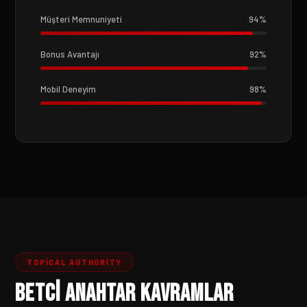
Müşteri Memnuniyeti
94%
Bonus Avantajı
92%
Mobil Deneyim
98%
TOPICAL AUTHORITY
Betci Anahtar Kavramlar