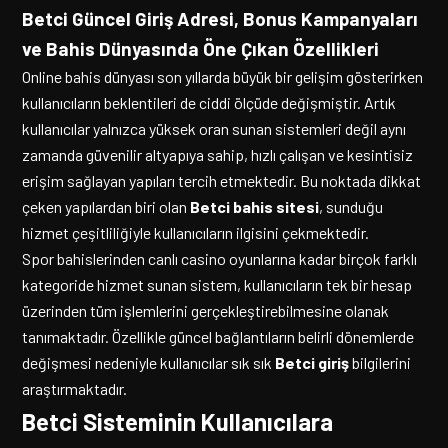
Betci Güncel Giriş Adresi, Bonus Kampanyaları
ve Bahis Dünyasında Öne Çıkan Özellikleri
Online bahis dünyası son yıllarda büyük bir gelişim gösterirken
kullanıcıların beklentileri de ciddi ölçüde değişmiştir. Artık
kullanıcılar yalnızca yüksek oran sunan sistemleri değil aynı
zamanda güvenilir altyapıya sahip, hızlı çalışan ve kesintisiz
erişim sağlayan yapıları tercih etmektedir. Bu noktada dikkat
çeken yapılardan biri olan
Betci bahis sitesi
, sunduğu
hizmet çeşitliliğiyle kullanıcıların ilgisini çekmektedir.
Spor bahislerinden canlı casino oyunlarına kadar birçok farklı
kategoride hizmet sunan sistem, kullanıcıların tek bir hesap
üzerinden tüm işlemlerini gerçekleştirebilmesine olanak
tanımaktadır. Özellikle güncel bağlantıların belirli dönemlerde
değişmesi nedeniyle kullanıcılar sık sık
Betci giriş
bilgilerini
araştırmaktadır.
Betci Sisteminin Kullanıcılara