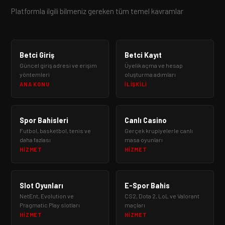
Platformla ilgili bilmeniz gereken tüm temel kavramlar
Betci Giriş
Betci Kayıt
Güncel giriş adresi ve erişim
Üyelik açma ve hesap
yöntemleri
oluşturma adımları
ANA KONU
İLIŞKILI
Spor Bahisleri
Canlı Casino
Futbol, basketbol, tenis ve
Gerçek krupiyelerle canlı
daha fazlası
masa oyunları
HIZMET
HIZMET
Slot Oyunları
E-Spor Bahis
NetEnt, Evolution ve
CS2, Dota 2, LoL ve Valorant
Pragmatic Play slotları
maçları
HIZMET
HIZMET