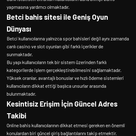
yapmasına yardımcı olmaktadır.
Betci bahis sitesi
ile Geniş Oyun
Dünyası
Betci kullanıcılarına yalnızca spor bahisleri değil aynı zamanda
canlı casino ve slot oyunları gibi farklı içerikler de
sunmaktadır.
Bu yapı kullanıcıların tek bir sistem üzerinden farklı
kategorilerde işlem gerçekleştirebilmesini sağlamaktadır.
Yüksek oranlar, avantajlı bonuslar ve hızlı ödeme sistemleri
kullanıcıların dikkat ettiği başlıca unsurlar arasında
bulunmaktadır.
Kesintisiz Erişim İçin Güncel Adres
Takibi
Online bahis kullanıcılarının dikkat etmesi gereken en önemli
konulardan biri güncel giriş bağlantılarını takip etmektir.