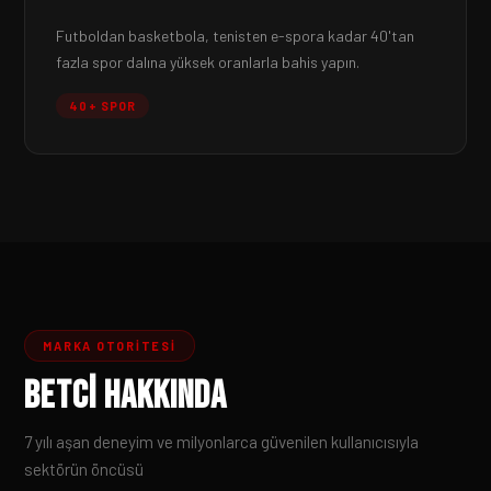
Futboldan basketbola, tenisten e-spora kadar 40'tan
fazla spor dalına yüksek oranlarla bahis yapın.
40+ SPOR
MARKA OTORITESI
Betci Hakkında
7 yılı aşan deneyim ve milyonlarca güvenilen kullanıcısıyla
sektörün öncüsü