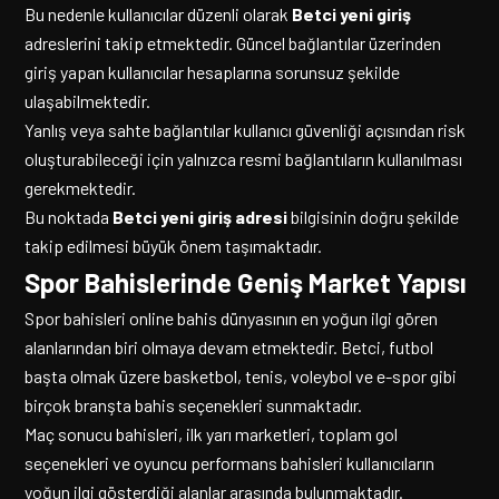
Bu nedenle kullanıcılar düzenli olarak
Betci yeni giriş
adreslerini takip etmektedir. Güncel bağlantılar üzerinden
giriş yapan kullanıcılar hesaplarına sorunsuz şekilde
ulaşabilmektedir.
Yanlış veya sahte bağlantılar kullanıcı güvenliği açısından risk
oluşturabileceği için yalnızca resmi bağlantıların kullanılması
gerekmektedir.
Bu noktada
Betci yeni giriş adresi
bilgisinin doğru şekilde
takip edilmesi büyük önem taşımaktadır.
Spor Bahislerinde Geniş Market Yapısı
Spor bahisleri online bahis dünyasının en yoğun ilgi gören
alanlarından biri olmaya devam etmektedir. Betci, futbol
başta olmak üzere basketbol, tenis, voleybol ve e-spor gibi
birçok branşta bahis seçenekleri sunmaktadır.
Maç sonucu bahisleri, ilk yarı marketleri, toplam gol
seçenekleri ve oyuncu performans bahisleri kullanıcıların
yoğun ilgi gösterdiği alanlar arasında bulunmaktadır.