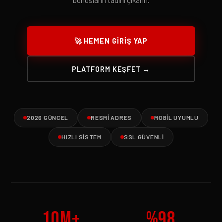
bonusların tadını çıkarın.
🚀 HEMEN GIRIŞ YAP
PLATFORM KEŞFET →
2026 GÜNCEL
RESMI ADRES
MOBIL UYUMLU
HIZLI SISTEM
SSL GÜVENLI
10M+
%98