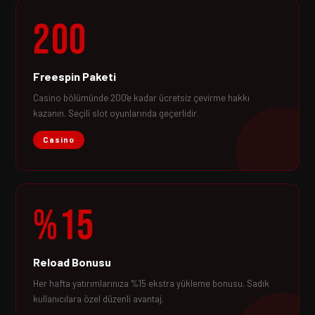
200
Freespin Paketi
Casino bölümünde 200'e kadar ücretsiz çevirme hakkı
kazanın. Seçili slot oyunlarında geçerlidir.
Casino
%15
Reload Bonusu
Her hafta yatırımlarınıza %15 ekstra yükleme bonusu. Sadık
kullanıcılara özel düzenli avantaj.