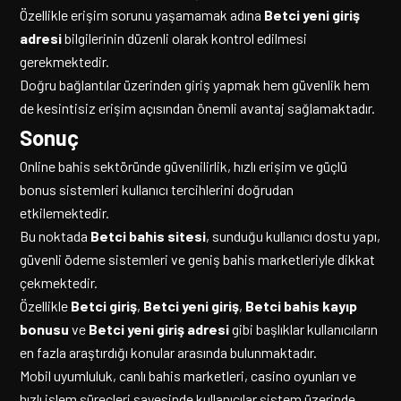
Özellikle erişim sorunu yaşamamak adına
Betci yeni giriş
adresi
bilgilerinin düzenli olarak kontrol edilmesi
gerekmektedir.
Doğru bağlantılar üzerinden giriş yapmak hem güvenlik hem
de kesintisiz erişim açısından önemli avantaj sağlamaktadır.
Sonuç
Online bahis sektöründe güvenilirlik, hızlı erişim ve güçlü
bonus sistemleri kullanıcı tercihlerini doğrudan
etkilemektedir.
Bu noktada
Betci bahis sitesi
, sunduğu kullanıcı dostu yapı,
güvenli ödeme sistemleri ve geniş bahis marketleriyle dikkat
çekmektedir.
Özellikle
Betci giriş
,
Betci yeni giriş
,
Betci bahis kayıp
bonusu
ve
Betci yeni giriş adresi
gibi başlıklar kullanıcıların
en fazla araştırdığı konular arasında bulunmaktadır.
Mobil uyumluluk, canlı bahis marketleri, casino oyunları ve
hızlı işlem süreçleri sayesinde kullanıcılar sistem üzerinde