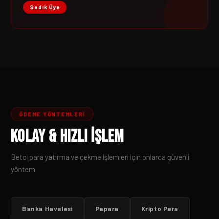
Sadık Üye
ÖDEME YÖNTEMLERI
Kolay & Hızlı İşlem
Betci para yatırma ve çekme işlemleri için onlarca güvenli
yöntem
Banka Havalesi
Papara
Kripto Para