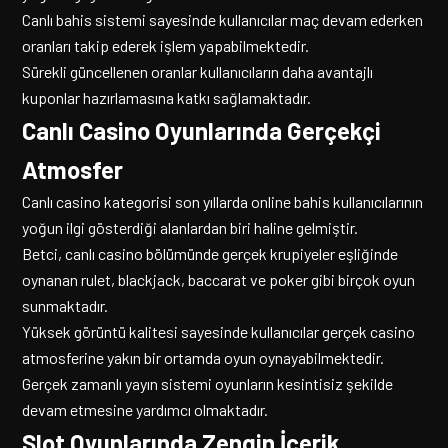
Canlı bahis sistemi sayesinde kullanıcılar maç devam ederken
oranları takip ederek işlem yapabilmektedir.
Sürekli güncellenen oranlar kullanıcıların daha avantajlı
kuponlar hazırlamasına katkı sağlamaktadır.
Canlı Casino Oyunlarında Gerçekçi
Atmosfer
Canlı casino kategorisi son yıllarda online bahis kullanıcılarının
yoğun ilgi gösterdiği alanlardan biri haline gelmiştir.
Betci, canlı casino bölümünde gerçek krupiyeler eşliğinde
oynanan rulet, blackjack, baccarat ve poker gibi birçok oyun
sunmaktadır.
Yüksek görüntü kalitesi sayesinde kullanıcılar gerçek casino
atmosferine yakın bir ortamda oyun oynayabilmektedir.
Gerçek zamanlı yayın sistemi oyunların kesintisiz şekilde
devam etmesine yardımcı olmaktadır.
Slot Oyunlarında Zengin İçerik