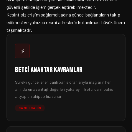
güvenli şekilde işlem gerçekleştirebilmektedir.
Kesintisiz erişim sağlamak adına güncel bağlantıların takip
edilmesi ve yalnızca resmi adreslerin kullanılması büyük önem
taşımaktadır.
⚡
Betci Anahtar Kavramlar
Sürekli güncellenen canlı bahis oranlarıyla maçların her
anında en avantajlı değerleri yakalayın. Betci canlı bahis
altyapısı rakipsiz hız sunar.
CANLI BAHIS