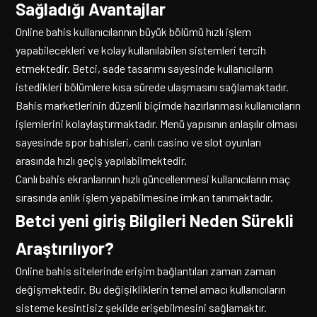
Sağladığı Avantajlar
Online bahis kullanıcılarının büyük bölümü hızlı işlem
yapabilecekleri ve kolay kullanılabilen sistemleri tercih
etmektedir. Betci, sade tasarımı sayesinde kullanıcıların
istedikleri bölümlere kısa sürede ulaşmasını sağlamaktadır.
Bahis marketlerinin düzenli biçimde hazırlanması kullanıcıların
işlemlerini kolaylaştırmaktadır. Menü yapısının anlaşılır olması
sayesinde spor bahisleri, canlı casino ve slot oyunları
arasında hızlı geçiş yapılabilmektedir.
Canlı bahis ekranlarının hızlı güncellenmesi kullanıcıların maç
sırasında anlık işlem yapabilmesine imkan tanımaktadır.
Betci yeni giriş
Bilgileri Neden Sürekli
Araştırılıyor?
Online bahis sitelerinde erişim bağlantıları zaman zaman
değişmektedir. Bu değişikliklerin temel amacı kullanıcıların
sisteme kesintisiz şekilde erişebilmesini sağlamaktır.