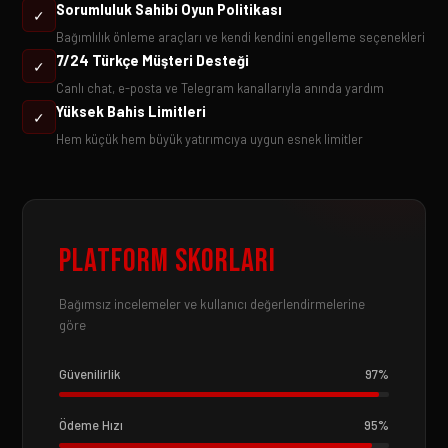
Sorumluluk Sahibi Oyun Politikası
✓
Bağımlılık önleme araçları ve kendi kendini engelleme seçenekleri
7/24 Türkçe Müşteri Desteği
✓
Canlı chat, e-posta ve Telegram kanallarıyla anında yardım
Yüksek Bahis Limitleri
✓
Hem küçük hem büyük yatırımcıya uygun esnek limitler
Platform Skorları
Bağımsız incelemeler ve kullanıcı değerlendirmelerine
göre
Güvenilirlik
97%
Ödeme Hızı
95%