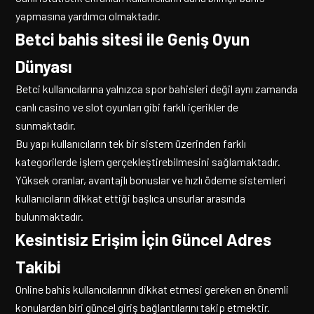
yapmasına yardımcı olmaktadır.
Betci bahis sitesi
ile Geniş Oyun
Dünyası
Betci kullanıcılarına yalnızca spor bahisleri değil aynı zamanda
canlı casino ve slot oyunları gibi farklı içerikler de
sunmaktadır.
Bu yapı kullanıcıların tek bir sistem üzerinden farklı
kategorilerde işlem gerçekleştirebilmesini sağlamaktadır.
Yüksek oranlar, avantajlı bonuslar ve hızlı ödeme sistemleri
kullanıcıların dikkat ettiği başlıca unsurlar arasında
bulunmaktadır.
Kesintisiz Erişim İçin Güncel Adres
Takibi
Online bahis kullanıcılarının dikkat etmesi gereken en önemli
konulardan biri güncel giriş bağlantılarını takip etmektir.