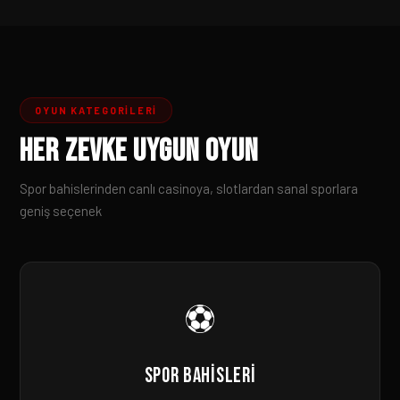
OYUN KATEGORILERI
Her Zevke Uygun Oyun
Spor bahislerinden canlı casinoya, slotlardan sanal sporlara
geniş seçenek
⚽
Spor Bahisleri