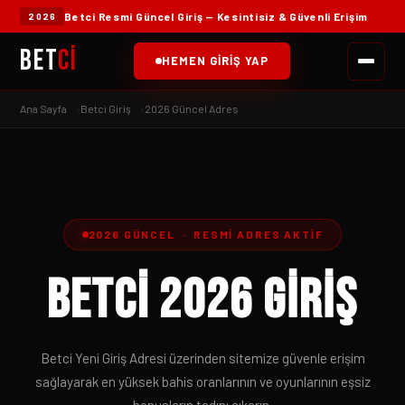
Betci Resmi Güncel Giriş — Kesintisiz & Güvenli Erişim
2026
Bet
Ci
HEMEN GIRIŞ YAP
Ana Sayfa
Betci Giriş
2026 Güncel Adres
2026 GÜNCEL · RESMI ADRES AKTIF
Betci 2026 GİRİŞ
Betci Yeni Giriş Adresi üzerinden sitemize güvenle erişim
sağlayarak en yüksek bahis oranlarının ve oyunlarının eşsiz