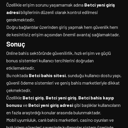
Özellikle erişim sorunu yaşamamak adına
Betci yeni giriş
adresi
bilgilerinin düzenli olarak kontrol edilmesi
gerekmektedir.
Doğru bağlantılar üzerinden giriş yapmak hem güvenlik hem
de kesintisiz erişim açısından önemli avantaj sağlamaktadır.
Sonuç
Online bahis sektöründe güvenilirlik, hızlı erişim ve güçlü
bonus sistemleri kullanıcı tercihlerini doğrudan
etkilemektedir.
Bu noktada
Betci bahis sitesi
, sunduğu kullanıcı dostu yapı,
güvenli ödeme sistemleri ve geniş bahis marketleriyle dikkat
çekmektedir.
Özellikle
Betci giriş
,
Betci yeni giriş
,
Betci bahis kayıp
bonusu
ve
Betci yeni giriş adresi
gibi başlıklar kullanıcıların
en fazla araştırdığı konular arasında bulunmaktadır.
Mobil uyumluluk, canlı bahis marketleri, casino oyunları ve
hızlı işlem süreçleri sayesinde kullanıcılar sistem üzerinde