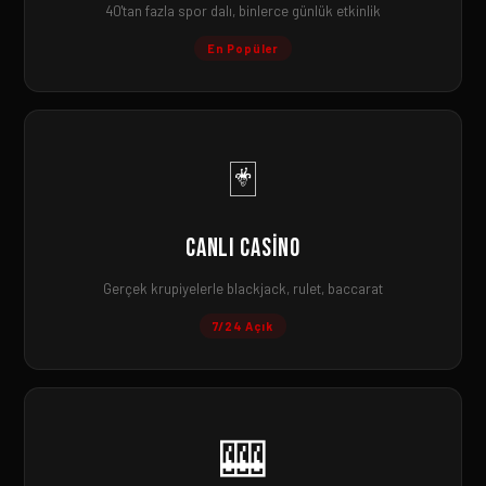
40'tan fazla spor dalı, binlerce günlük etkinlik
En Popüler
🃏
Canlı Casino
Gerçek krupiyelerle blackjack, rulet, baccarat
7/24 Açık
🎰