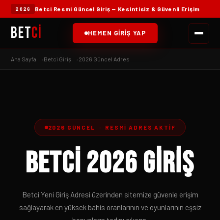
Betci Resmi Güncel Giriş — Kesintisiz & Güvenli Erişim
2026
Bet
Ci
HEMEN GIRIŞ YAP
Ana Sayfa
Betci Giriş
2026 Güncel Adres
2026 GÜNCEL · RESMI ADRES AKTIF
Betci 2026 GİRİŞ
Betci Yeni Giriş Adresi üzerinden sitemize güvenle erişim
sağlayarak en yüksek bahis oranlarının ve oyunlarının eşsiz