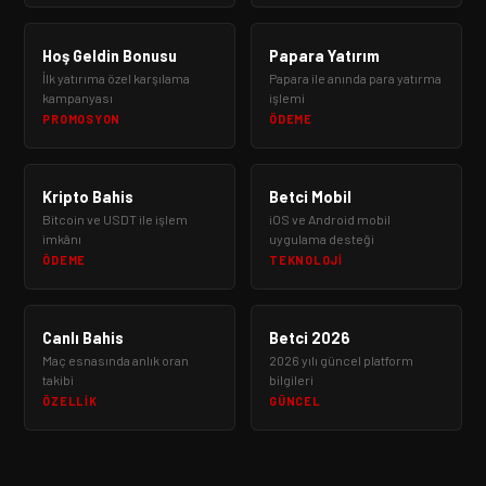
Hoş Geldin Bonusu
Papara Yatırım
İlk yatırıma özel karşılama
Papara ile anında para yatırma
kampanyası
işlemi
PROMOSYON
ÖDEME
Kripto Bahis
Betci Mobil
Bitcoin ve USDT ile işlem
iOS ve Android mobil
imkânı
uygulama desteği
ÖDEME
TEKNOLOJI
Canlı Bahis
Betci 2026
Maç esnasında anlık oran
2026 yılı güncel platform
takibi
bilgileri
ÖZELLIK
GÜNCEL