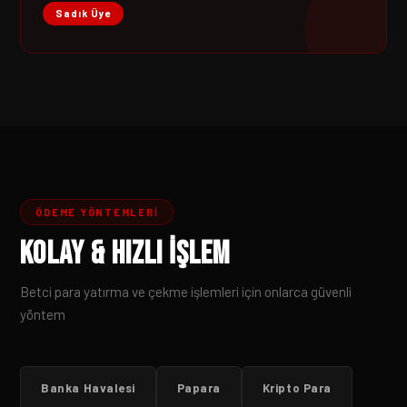
Sadık Üye
ÖDEME YÖNTEMLERI
Kolay & Hızlı İşlem
Betci para yatırma ve çekme işlemleri için onlarca güvenli
yöntem
Banka Havalesi
Papara
Kripto Para