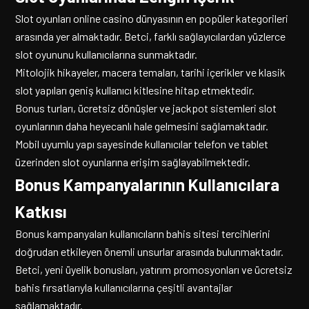
Slot oyunları online casino dünyasının en popüler kategorileri
arasında yer almaktadır. Betci, farklı sağlayıcılardan yüzlerce
slot oyununu kullanıcılarına sunmaktadır.
Mitolojik hikayeler, macera temaları, tarihi içerikler ve klasik
slot yapıları geniş kullanıcı kitlesine hitap etmektedir.
Bonus turları, ücretsiz dönüşler ve jackpot sistemleri slot
oyunlarının daha heyecanlı hale gelmesini sağlamaktadır.
Mobil uyumlu yapı sayesinde kullanıcılar telefon ve tablet
üzerinden slot oyunlarına erişim sağlayabilmektedir.
Bonus Kampanyalarının Kullanıcılara
Katkısı
Bonus kampanyaları kullanıcıların bahis sitesi tercihlerini
doğrudan etkileyen önemli unsurlar arasında bulunmaktadır.
Betci, yeni üyelik bonusları, yatırım promosyonları ve ücretsiz
bahis fırsatlarıyla kullanıcılarına çeşitli avantajlar
sağlamaktadır.