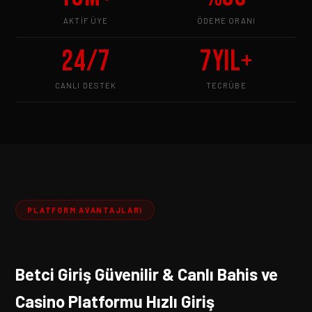
AKTIF ÜYE
ÖDEME ORANI
24/7
7yıl+
CANLI DESTEK
TECRÜBE
PLATFORM AVANTAJLARI
Betci Giriş Güvenilir & Canlı Bahis ve
Casino Platformu Hızlı Giriş