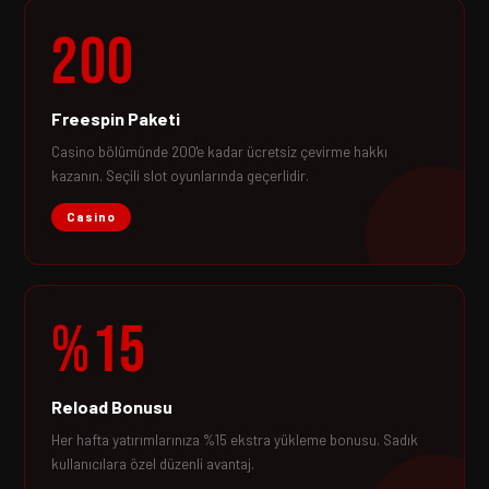
200
Freespin Paketi
Casino bölümünde 200'e kadar ücretsiz çevirme hakkı
kazanın. Seçili slot oyunlarında geçerlidir.
Casino
%15
Reload Bonusu
Her hafta yatırımlarınıza %15 ekstra yükleme bonusu. Sadık
kullanıcılara özel düzenli avantaj.