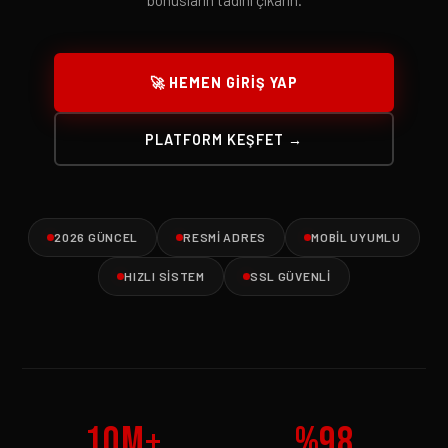
bonusların tadını çıkarın.
🚀 HEMEN GIRIŞ YAP
PLATFORM KEŞFET →
2026 GÜNCEL
RESMI ADRES
MOBIL UYUMLU
HIZLI SISTEM
SSL GÜVENLI
10M+
%98