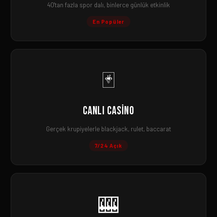
40'tan fazla spor dalı, binlerce günlük etkinlik
En Popüler
🃏
Canlı Casino
Gerçek krupiyelerle blackjack, rulet, baccarat
7/24 Açık
🎰