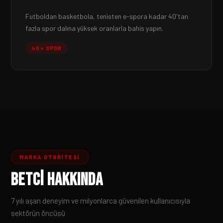
Futboldan basketbola, tenisten e-spora kadar 40'tan
fazla spor dalına yüksek oranlarla bahis yapın.
40+ SPOR
MARKA OTORITESI
Betci Hakkında
7 yılı aşan deneyim ve milyonlarca güvenilen kullanıcısıyla
sektörün öncüsü