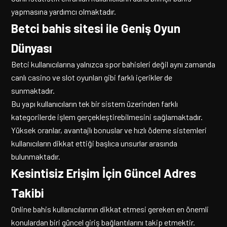
yapmasına yardımcı olmaktadır.
Betci bahis sitesi
ile Geniş Oyun
Dünyası
Betci kullanıcılarına yalnızca spor bahisleri değil aynı zamanda
canlı casino ve slot oyunları gibi farklı içerikler de
sunmaktadır.
Bu yapı kullanıcıların tek bir sistem üzerinden farklı
kategorilerde işlem gerçekleştirebilmesini sağlamaktadır.
Yüksek oranlar, avantajlı bonuslar ve hızlı ödeme sistemleri
kullanıcıların dikkat ettiği başlıca unsurlar arasında
bulunmaktadır.
Kesintisiz Erişim İçin Güncel Adres
Takibi
Online bahis kullanıcılarının dikkat etmesi gereken en önemli
konulardan biri güncel giriş bağlantılarını takip etmektir.