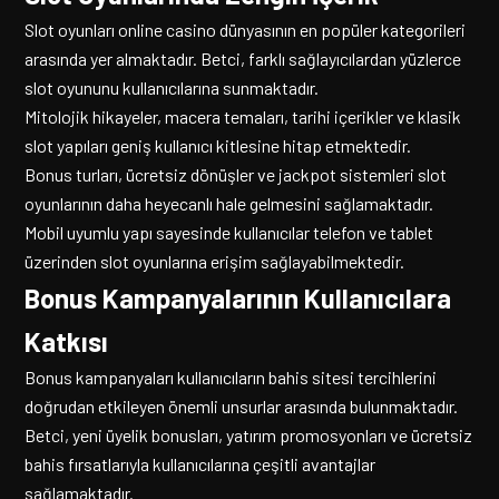
Slot oyunları online casino dünyasının en popüler kategorileri
arasında yer almaktadır. Betci, farklı sağlayıcılardan yüzlerce
slot oyununu kullanıcılarına sunmaktadır.
Mitolojik hikayeler, macera temaları, tarihi içerikler ve klasik
slot yapıları geniş kullanıcı kitlesine hitap etmektedir.
Bonus turları, ücretsiz dönüşler ve jackpot sistemleri slot
oyunlarının daha heyecanlı hale gelmesini sağlamaktadır.
Mobil uyumlu yapı sayesinde kullanıcılar telefon ve tablet
üzerinden slot oyunlarına erişim sağlayabilmektedir.
Bonus Kampanyalarının Kullanıcılara
Katkısı
Bonus kampanyaları kullanıcıların bahis sitesi tercihlerini
doğrudan etkileyen önemli unsurlar arasında bulunmaktadır.
Betci, yeni üyelik bonusları, yatırım promosyonları ve ücretsiz
bahis fırsatlarıyla kullanıcılarına çeşitli avantajlar
sağlamaktadır.