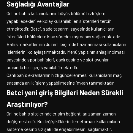
Sağladığı Avantajlar
Online bahis kullanıcılarının büyük bölümü hızlı işlem
yapabilecekleri ve kolay kullanılabilen sistemleri tercih
etmektedir. Betci, sade tasarımı sayesinde kullanıcıların
istedikleri bölümlere kısa sürede ulaşmasını sağlamaktadır.
Bahis marketlerinin düzenli biçimde hazırlanması kullanıcıların
işlemlerini kolaylaştırmaktadır. Menü yapısının anlaşılır olması
sayesinde spor bahisleri, canlı casino ve slot oyunları
arasında hızlı geçiş yapılabilmektedir.
Canlı bahis ekranlarının hızlı güncellenmesi kullanıcıların maç
sırasında anlık işlem yapabilmesine imkan tanımaktadır.
Betci yeni giriş
Bilgileri Neden Sürekli
Araştırılıyor?
Online bahis sitelerinde erişim bağlantıları zaman zaman
değişmektedir. Bu değişikliklerin temel amacı kullanıcıların
sisteme kesintisiz şekilde erişebilmesini sağlamaktır.