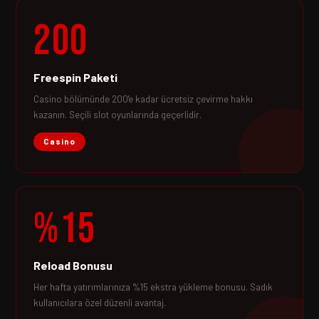
200
Freespin Paketi
Casino bölümünde 200'e kadar ücretsiz çevirme hakkı
kazanın. Seçili slot oyunlarında geçerlidir.
Casino
%15
Reload Bonusu
Her hafta yatırımlarınıza %15 ekstra yükleme bonusu. Sadık
kullanıcılara özel düzenli avantaj.