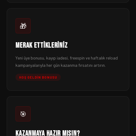
🎁
Merak Ettikleriniz
Yeni üye bonusu, kayıp iadesi, freespin ve haftalık reload
kampanyalarıyla her gün kazanma fırsatını artırın.
HOŞ GELDIN BONUSU
🎯
Kazanmaya Hazır mısın?