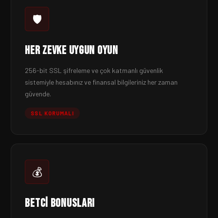
🛡️
Her Zevke Uygun Oyun
256-bit SSL şifreleme ve çok katmanlı güvenlik
sistemiyle hesabınız ve finansal bilgileriniz her zaman
güvende.
SSL KORUMALI
💰
Betci Bonusları