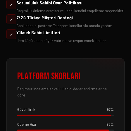
Sorumluluk Sahibi Oyun Politikası
✓
Bağımlılık önleme araçları ve kendi kendini engelleme seçenekleri
7/24 Türkçe Müşteri Desteği
✓
Canlı chat, e-posta ve Telegram kanallarıyla anında yardım
Yüksek Bahis Limitleri
✓
Hem küçük hem büyük yatırımcıya uygun esnek limitler
Platform Skorları
Bağımsız incelemeler ve kullanıcı değerlendirmelerine
göre
Güvenilirlik
97%
Ödeme Hızı
95%