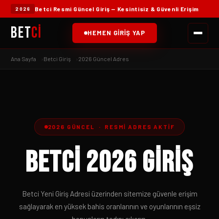
Betci Resmi Güncel Giriş — Kesintisiz & Güvenli Erişim
2026
Bet
Ci
HEMEN GIRIŞ YAP
Ana Sayfa
Betci Giriş
2026 Güncel Adres
2026 GÜNCEL · RESMI ADRES AKTIF
Betci 2026 GİRİŞ
Betci Yeni Giriş Adresi üzerinden sitemize güvenle erişim
sağlayarak en yüksek bahis oranlarının ve oyunlarının eşsiz