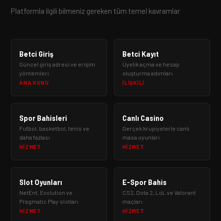
Platformla ilgili bilmeniz gereken tüm temel kavramlar
Betci Giriş
Betci Kayıt
Güncel giriş adresi ve erişim
Üyelik açma ve hesap
yöntemleri
oluşturma adımları
ANA KONU
İLIŞKILI
Spor Bahisleri
Canlı Casino
Futbol, basketbol, tenis ve
Gerçek krupiyelerle canlı
daha fazlası
masa oyunları
HIZMET
HIZMET
Slot Oyunları
E-Spor Bahis
NetEnt, Evolution ve
CS2, Dota 2, LoL ve Valorant
Pragmatic Play slotları
maçları
HIZMET
HIZMET