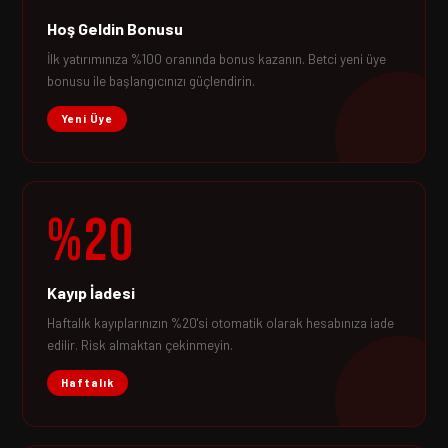
Hoş Geldin Bonusu
İlk yatırımınıza %100 oranında bonus kazanın. Betci yeni üye
bonusu ile başlangıcınızı güçlendirin.
Yeni Üye
%20
Kayıp İadesi
Haftalık kayıplarınızın %20'si otomatik olarak hesabınıza iade
edilir. Risk almaktan çekinmeyin.
Haftalık