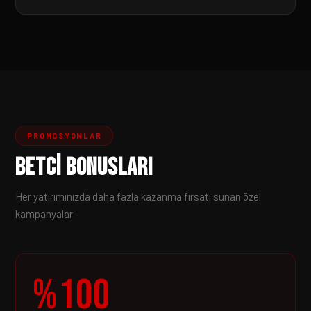
PROMOSYONLAR
Betci Bonusları
Her yatırımınızda daha fazla kazanma fırsatı sunan özel
kampanyalar
%100