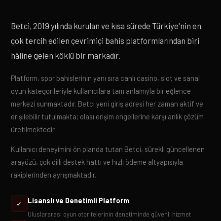
Betci, 2019 yılında kurulan ve kısa sürede Türkiye'nin en
çok tercih edilen çevrimiçi bahis platformlarından biri
hâline gelen köklü bir markadır.
Platform, spor bahislerinin yanı sıra canlı casino, slot ve sanal
oyun kategorileriyle kullanıcılara tam anlamıyla bir eğlence
merkezi sunmaktadır. Betci yeni giriş adresi her zaman aktif ve
erişilebilir tutulmakta; olası erişim engellerine karşı anlık çözüm
üretilmektedir.
Kullanıcı deneyimini ön planda tutan Betci, sürekli güncellenen
arayüzü, çok dilli destek hattı ve hızlı ödeme altyapısıyla
rakiplerinden ayrışmaktadır.
Lisanslı ve Denetimli Platform
✓
Uluslararası oyun otoritelerinin denetiminde güvenli hizmet