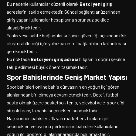
Bu nedenle kullanıcılar düzenli olarak
Betci yeni giriş
adreslerini takip etmektedir. Güncel bağlantılar üzerinden
giriş yapan kullanıcılar hesaplarına sorunsuz şekilde
ulaşabilmektedir.
Yanlış veya sahte bağlantılar kullanıcı güvenliği açısından risk
oluşturabileceği için yalnızca resmi bağlantıların kullanılması
gerekmektedir.
Bu noktada
Betci yeni giriş adresi
bilgisinin doğru şekilde
takip edilmesi büyük önem taşımaktadır.
Spor Bahislerinde Geniş Market Yapısı
Spor bahisleri online bahis dünyasının en yoğun ilgi gören
alanlarından biri olmaya devam etmektedir. Betci, futbol
başta olmak üzere basketbol, tenis, voleybol ve e-spor gibi
birçok branşta bahis seçenekleri sunmaktadır.
Maç sonucu bahisleri, ilk yarı marketleri, toplam gol
seçenekleri ve oyuncu performans bahisleri kullanıcıların
yoğun ilgi gösterdiği alanlar arasında bulunmaktadır.