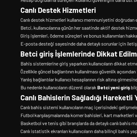
Canlı Destek Hizmetleri
Canlı destek hizmetleri kullanıcı memnuniyetini doğrudan et
Betci, kullanıcılarına günün her saatinde aktif destek hiz
Giriş işlemleri, ödeme süreçleri ve bonus kullanımları hakkın
E-posta desteği sayesinde daha detaylı sorunlar için ileti
Betci giriş
İşlemlerinde Dikkat Edilm
Bahis sistemlerine giriş yaparken kullanıcıların dikkat et
Özellikle güncel bağlantının kullanılması güvenlik açısınd
Yanlış bağlantılar kullanıcı hesaplarının risk altına girmesin
Bu nedenle kullanıcıların düzenli olarak
Betci yeni giriş
bil
Canlı Bahislerin Sağladığı Hareketli 
Canlı bahis sistemi kullanıcıların maç içerisindeki gelişme
Futbol karşılaşmalarında korner bahisleri, kart marketleri 
Basketbol ve tenis gibi branşlarda da detaylı canlı bahis m
Canlı istatistik ekranları kullanıcıların daha bilinçli bahis