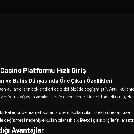
 Casino Platformu Hızlı Giriş
rı ve Bahis Dünyasında Öne Çıkan Özellikleri
en kullanıcıların beklentileri de ciddi ölçüde değişmiştir. Artık kullan
siz erişim sağlayan yapıları tercih etmektedir. Bu noktada dikkat çeke
rklı kategoride hizmet sunan sistem, kullanıcıların tek bir hesap üzer
de değişmesi nedeniyle kullanıcılar sık sık
Betci giriş
bilgilerini araşt
dığı Avantajlar