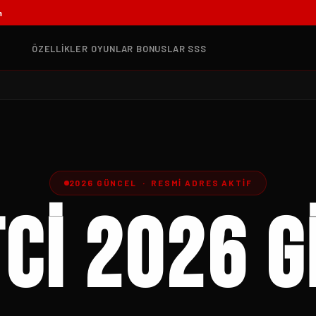
m
ÖZELLIKLER
OYUNLAR
BONUSLAR
SSS
2026 GÜNCEL · RESMI ADRES AKTIF
ci 2026 G