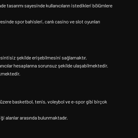
ade tasarımı sayesinde kullanıcıların istedikleri bölümlere
esinde spor bahisleri, canlı casino ve slot oyunları
sintisiz şekilde erişebilmesini sağlamaktır.
anıcılar hesaplarına sorunsuz şekilde ulaşabilmektedir.
ekmektedir.
üzere basketbol, tenis, voleybol ve e-spor gibi birçok
iği alanlar arasında bulunmaktadır.