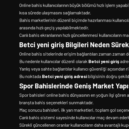
Online bahis kullanıcılarının büyük bölümü hızlı işlem yapabi
kısa sürede ulaşmasını sağlamaktadır.
Bahis marketlerinin düzenli biçimde hazırlanması kullanıcıla
arasında hızlı geçiş yapılabilmektedir.
Canlı bahis ekranlarının hızlı güncellenmesi kullanıcıların 
Betci yeni giriş
Bilgileri Neden Sürekl
Online bahis sitelerinde erişim bağlantıları zaman zaman d
Bu nedenle kullanıcılar düzenli olarak
Betci yeni giriş
adres
Yanlış veya sahte bağlantılar kullanıcı güvenliği açısından 
Bu noktada
Betci yeni giriş adresi
bilgisinin doğru şeki
Spor Bahislerinde Geniş Market Yapı
Spor bahisleri online bahis dünyasının en yoğun ilgi gören
branşta bahis seçenekleri sunmaktadır.
Maç sonucu bahisleri, ilk yarı marketleri, toplam gol seçen
Canlı bahis sistemi sayesinde kullanıcılar maç devam eder
Sürekli güncellenen oranlar kullanıcıların daha avantajlı k