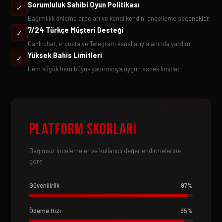
Sorumluluk Sahibi Oyun Politikası
✓
Bağımlılık önleme araçları ve kendi kendini engelleme seçenekleri
7/24 Türkçe Müşteri Desteği
✓
Canlı chat, e-posta ve Telegram kanallarıyla anında yardım
Yüksek Bahis Limitleri
✓
Hem küçük hem büyük yatırımcıya uygun esnek limitler
Platform Skorları
Bağımsız incelemeler ve kullanıcı değerlendirmelerine
göre
Güvenilirlik
97%
Ödeme Hızı
95%