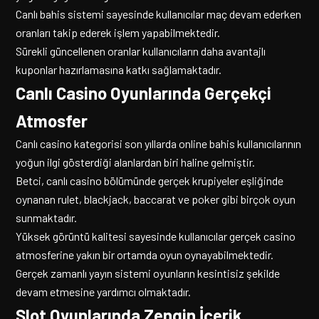
Canlı bahis sistemi sayesinde kullanıcılar maç devam ederken
oranları takip ederek işlem yapabilmektedir.
Sürekli güncellenen oranlar kullanıcıların daha avantajlı
kuponlar hazırlamasına katkı sağlamaktadır.
Canlı Casino Oyunlarında Gerçekçi
Atmosfer
Canlı casino kategorisi son yıllarda online bahis kullanıcılarının
yoğun ilgi gösterdiği alanlardan biri haline gelmiştir.
Betci, canlı casino bölümünde gerçek krupiyeler eşliğinde
oynanan rulet, blackjack, baccarat ve poker gibi birçok oyun
sunmaktadır.
Yüksek görüntü kalitesi sayesinde kullanıcılar gerçek casino
atmosferine yakın bir ortamda oyun oynayabilmektedir.
Gerçek zamanlı yayın sistemi oyunların kesintisiz şekilde
devam etmesine yardımcı olmaktadır.
Slot Oyunlarında Zengin İçerik