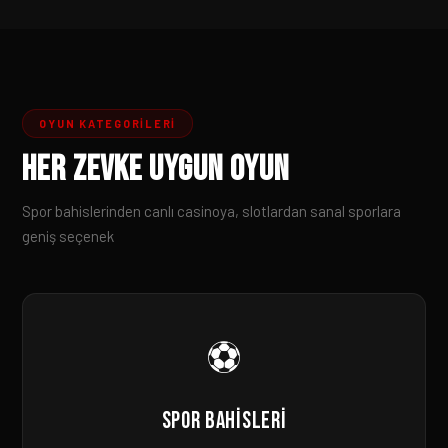
OYUN KATEGORILERI
Her Zevke Uygun Oyun
Spor bahislerinden canlı casinoya, slotlardan sanal sporlara
geniş seçenek
⚽
Spor Bahisleri