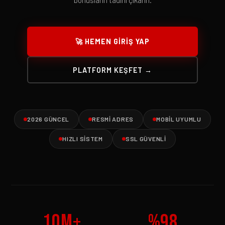
bonusların tadını çıkarın.
🚀 HEMEN GIRIŞ YAP
PLATFORM KEŞFET →
2026 GÜNCEL
RESMI ADRES
MOBIL UYUMLU
HIZLI SISTEM
SSL GÜVENLI
10M+
%98