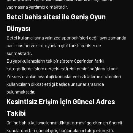
yapmasına yardımcı olmaktadır.
Betci bahis sitesi
ile Geniş Oyun
Dünyası
Betci kullanıcılarına yalnızca spor bahisleri değil aynı zamanda
canlı casino ve slot oyunları gibi farklı içerikler de
sunmaktadır.
Bu yapı kullanıcıların tek bir sistem üzerinden farklı
kategorilerde işlem gerçekleştirebilmesini sağlamaktadır.
Yüksek oranlar, avantajlı bonuslar ve hızlı ödeme sistemleri
kullanıcıların dikkat ettiği başlıca unsurlar arasında
bulunmaktadır.
Kesintisiz Erişim İçin Güncel Adres
Takibi
Online bahis kullanıcılarının dikkat etmesi gereken en önemli
konulardan biri güncel giriş bağlantılarını takip etmektir.