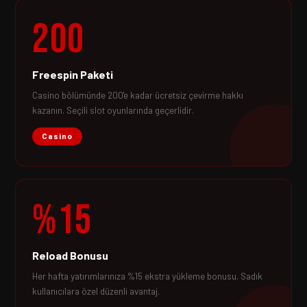
200
Freespin Paketi
Casino bölümünde 200'e kadar ücretsiz çevirme hakkı
kazanın. Seçili slot oyunlarında geçerlidir.
Casino
%15
Reload Bonusu
Her hafta yatırımlarınıza %15 ekstra yükleme bonusu. Sadık
kullanıcılara özel düzenli avantaj.