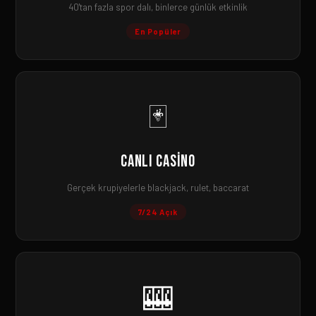
40'tan fazla spor dalı, binlerce günlük etkinlik
En Popüler
🃏
Canlı Casino
Gerçek krupiyelerle blackjack, rulet, baccarat
7/24 Açık
🎰