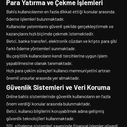
Para Yatırma ve Çekme İşlemleri
Bahis kullanıcılarının en fazla dikkat ettiği konular arasında
ödeme işlemleri bulunmaktadır.
Kullanıcılar yatırımlarını güvenli şekilde gerçekleştirmek ve
kazançlarını hızlı biçimde çekmek istemektedir.
Betci, banka transferi, elektronik cüzdan ve kripto para gibi
farklı ödeme yöntemleri sunmaktadır.
Bu çeşitlilik kullanıcıların kendi tercihlerine uygun işlem
yapabilmesine olanak tanımaktadır.
Hızlı para çekim süreçleri kullanıcı memnuniyetini artıran
önemli unsurlar arasında yer almaktadır.
Güvenlik Sistemleri ve Veri Koruma
Online bahis sistemlerinde güvenlik kullanıcıların en fazla
önem verdiği konular arasında bulunmaktadır.
Betci, kullanıcı bilgilerini koruyabilmek adına gelişmiş
güvenlik teknolojileri kullanmaktadır.
SSL şifreleme sistemleri sayesinde finansal işlemler güvenli