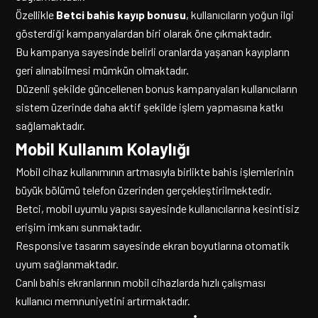
Özellikle
Betci bahis kayıp bonusu
, kullanıcıların yoğun ilgi
gösterdiği kampanyalardan biri olarak öne çıkmaktadır.
Bu kampanya sayesinde belirli oranlarda yaşanan kayıpların
geri alınabilmesi mümkün olmaktadır.
Düzenli şekilde güncellenen bonus kampanyaları kullanıcıların
sistem üzerinde daha aktif şekilde işlem yapmasına katkı
sağlamaktadır.
Mobil Kullanım Kolaylığı
Mobil cihaz kullanımının artmasıyla birlikte bahis işlemlerinin
büyük bölümü telefon üzerinden gerçekleştirilmektedir.
Betci, mobil uyumlu yapısı sayesinde kullanıcılarına kesintisiz
erişim imkanı sunmaktadır.
Responsive tasarım sayesinde ekran boyutlarına otomatik
uyum sağlanmaktadır.
Canlı bahis ekranlarının mobil cihazlarda hızlı çalışması
kullanıcı memnuniyetini artırmaktadır.