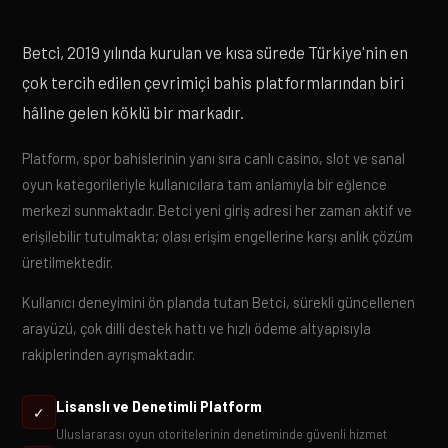
Betci, 2019 yılında kurulan ve kısa sürede Türkiye'nin en
çok tercih edilen çevrimiçi bahis platformlarından biri
hâline gelen köklü bir markadır.
Platform, spor bahislerinin yanı sıra canlı casino, slot ve sanal
oyun kategorileriyle kullanıcılara tam anlamıyla bir eğlence
merkezi sunmaktadır. Betci yeni giriş adresi her zaman aktif ve
erişilebilir tutulmakta; olası erişim engellerine karşı anlık çözüm
üretilmektedir.
Kullanıcı deneyimini ön planda tutan Betci, sürekli güncellenen
arayüzü, çok dilli destek hattı ve hızlı ödeme altyapısıyla
rakiplerinden ayrışmaktadır.
Lisanslı ve Denetimli Platform
✓
Uluslararası oyun otoritelerinin denetiminde güvenli hizmet