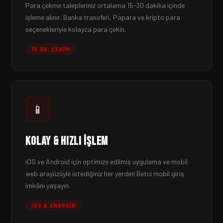
Para çekme talepleriniz ortalama 15-30 dakika içinde
işleme alınır. Banka transferi, Papara ve kripto para
seçenekleriyle kolayca para çekin.
15 DK. ÇEKIM
📱
Kolay & Hızlı İşlem
iOS ve Android için optimize edilmiş uygulama ve mobil
web arayüzüyle istediğiniz her yerden Betci mobil giriş
imkânı yaşayın.
IOS & ANDROID