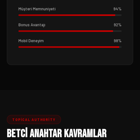
Müşteri Memnuniyeti
94%
Bonus Avantajı
92%
Mobil Deneyim
98%
TOPICAL AUTHORITY
Betci Anahtar Kavramlar