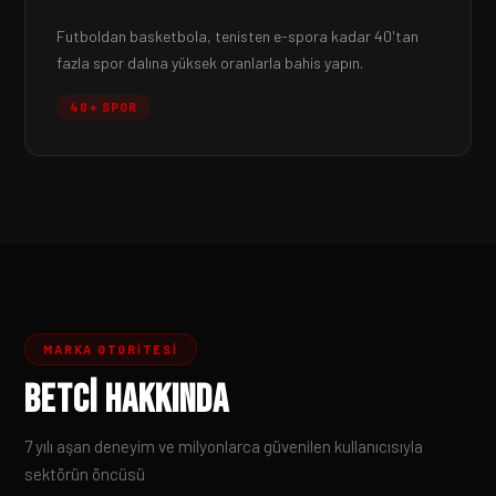
Futboldan basketbola, tenisten e-spora kadar 40'tan
fazla spor dalına yüksek oranlarla bahis yapın.
40+ SPOR
MARKA OTORITESI
Betci Hakkında
7 yılı aşan deneyim ve milyonlarca güvenilen kullanıcısıyla
sektörün öncüsü