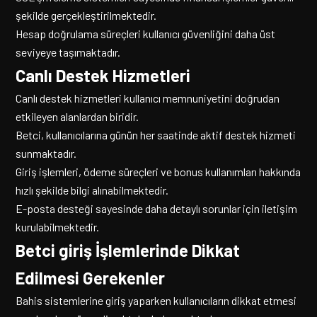
şekilde gerçekleştirilmektedir.
Hesap doğrulama süreçleri kullanıcı güvenliğini daha üst
seviyeye taşımaktadır.
Canlı Destek Hizmetleri
Canlı destek hizmetleri kullanıcı memnuniyetini doğrudan
etkileyen alanlardan biridir.
Betci, kullanıcılarına günün her saatinde aktif destek hizmeti
sunmaktadır.
Giriş işlemleri, ödeme süreçleri ve bonus kullanımları hakkında
hızlı şekilde bilgi alınabilmektedir.
E-posta desteği sayesinde daha detaylı sorunlar için iletişim
kurulabilmektedir.
Betci giriş
İşlemlerinde Dikkat
Edilmesi Gerekenler
Bahis sistemlerine giriş yaparken kullanıcıların dikkat etmesi