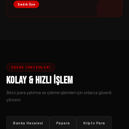
Sadık Üye
ÖDEME YÖNTEMLERI
Kolay & Hızlı İşlem
Betci para yatırma ve çekme işlemleri için onlarca güvenli
yöntem
Banka Havalesi
Papara
Kripto Para