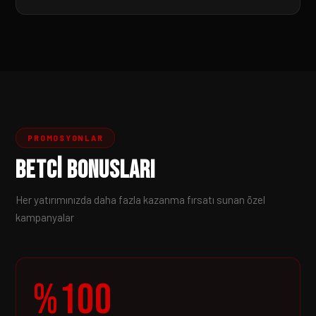
PROMOSYONLAR
Betci Bonusları
Her yatırımınızda daha fazla kazanma fırsatı sunan özel
kampanyalar
%100