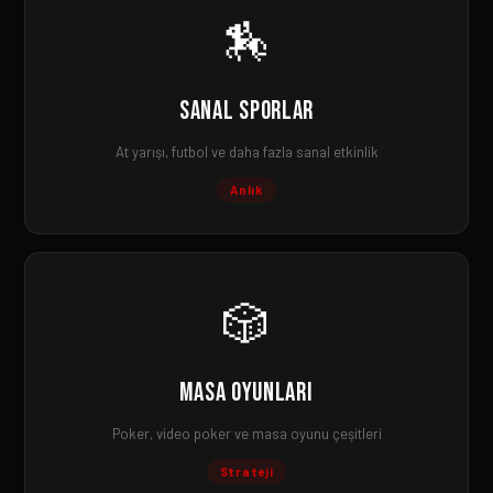
🏇
Sanal Sporlar
At yarışı, futbol ve daha fazla sanal etkinlik
Anlık
🎲
Masa Oyunları
Poker, video poker ve masa oyunu çeşitleri
Strateji