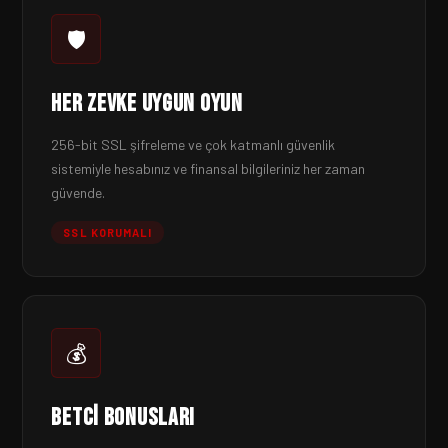
🛡️
Her Zevke Uygun Oyun
256-bit SSL şifreleme ve çok katmanlı güvenlik
sistemiyle hesabınız ve finansal bilgileriniz her zaman
güvende.
SSL KORUMALI
💰
Betci Bonusları