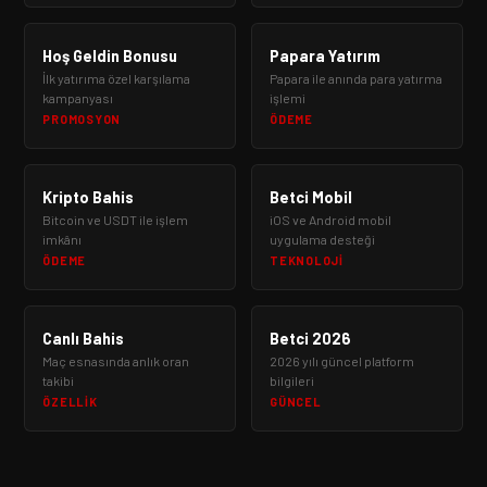
Hoş Geldin Bonusu
Papara Yatırım
İlk yatırıma özel karşılama
Papara ile anında para yatırma
kampanyası
işlemi
PROMOSYON
ÖDEME
Kripto Bahis
Betci Mobil
Bitcoin ve USDT ile işlem
iOS ve Android mobil
imkânı
uygulama desteği
ÖDEME
TEKNOLOJI
Canlı Bahis
Betci 2026
Maç esnasında anlık oran
2026 yılı güncel platform
takibi
bilgileri
ÖZELLIK
GÜNCEL