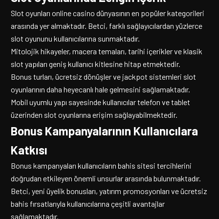
Slot oyunları online casino dünyasının en popüler kategorileri
arasında yer almaktadır. Betci, farklı sağlayıcılardan yüzlerce
slot oyununu kullanıcılarına sunmaktadır.
Mitolojik hikayeler, macera temaları, tarihi içerikler ve klasik
slot yapıları geniş kullanıcı kitlesine hitap etmektedir.
Bonus turları, ücretsiz dönüşler ve jackpot sistemleri slot
oyunlarının daha heyecanlı hale gelmesini sağlamaktadır.
Mobil uyumlu yapı sayesinde kullanıcılar telefon ve tablet
üzerinden slot oyunlarına erişim sağlayabilmektedir.
Bonus Kampanyalarının Kullanıcılara
Katkısı
Bonus kampanyaları kullanıcıların bahis sitesi tercihlerini
doğrudan etkileyen önemli unsurlar arasında bulunmaktadır.
Betci, yeni üyelik bonusları, yatırım promosyonları ve ücretsiz
bahis fırsatlarıyla kullanıcılarına çeşitli avantajlar
sağlamaktadır.