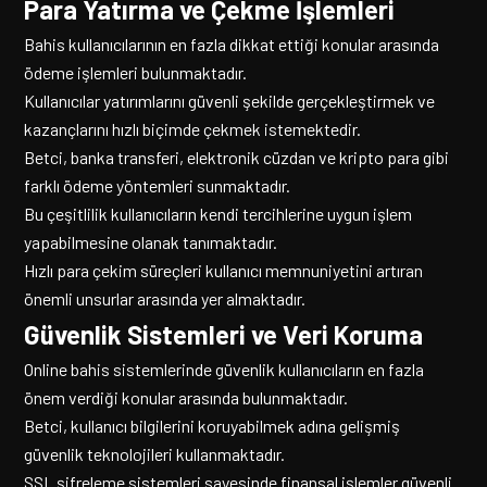
Para Yatırma ve Çekme İşlemleri
Bahis kullanıcılarının en fazla dikkat ettiği konular arasında
ödeme işlemleri bulunmaktadır.
Kullanıcılar yatırımlarını güvenli şekilde gerçekleştirmek ve
kazançlarını hızlı biçimde çekmek istemektedir.
Betci, banka transferi, elektronik cüzdan ve kripto para gibi
farklı ödeme yöntemleri sunmaktadır.
Bu çeşitlilik kullanıcıların kendi tercihlerine uygun işlem
yapabilmesine olanak tanımaktadır.
Hızlı para çekim süreçleri kullanıcı memnuniyetini artıran
önemli unsurlar arasında yer almaktadır.
Güvenlik Sistemleri ve Veri Koruma
Online bahis sistemlerinde güvenlik kullanıcıların en fazla
önem verdiği konular arasında bulunmaktadır.
Betci, kullanıcı bilgilerini koruyabilmek adına gelişmiş
güvenlik teknolojileri kullanmaktadır.
SSL şifreleme sistemleri sayesinde finansal işlemler güvenli