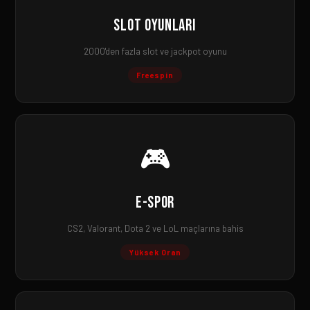
Slot Oyunları
2000'den fazla slot ve jackpot oyunu
Freespin
🎮
E-Spor
CS2, Valorant, Dota 2 ve LoL maçlarına bahis
Yüksek Oran