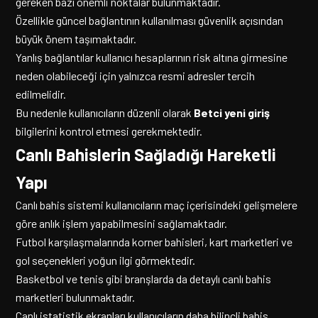
gereken bazı önemli noktalar bulunmaktadır.
Özellikle güncel bağlantının kullanılması güvenlik açısından
büyük önem taşımaktadır.
Yanlış bağlantılar kullanıcı hesaplarının risk altına girmesine
neden olabileceği için yalnızca resmi adresler tercih
edilmelidir.
Bu nedenle kullanıcıların düzenli olarak
Betci yeni giriş
bilgilerini kontrol etmesi gerekmektedir.
Canlı Bahislerin Sağladığı Hareketli
Yapı
Canlı bahis sistemi kullanıcıların maç içerisindeki gelişmelere
göre anlık işlem yapabilmesini sağlamaktadır.
Futbol karşılaşmalarında korner bahisleri, kart marketleri ve
gol seçenekleri yoğun ilgi görmektedir.
Basketbol ve tenis gibi branşlarda da detaylı canlı bahis
marketleri bulunmaktadır.
Canlı istatistik ekranları kullanıcıların daha bilinçli bahis