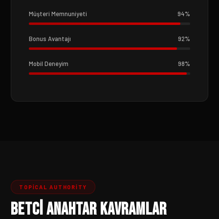
Müşteri Memnuniyeti
94%
Bonus Avantajı
92%
Mobil Deneyim
98%
TOPICAL AUTHORITY
Betci Anahtar Kavramlar