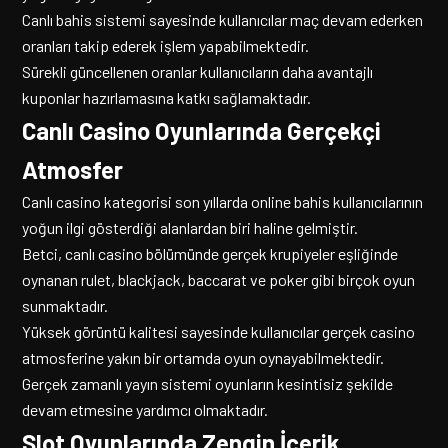
Canlı bahis sistemi sayesinde kullanıcılar maç devam ederken
oranları takip ederek işlem yapabilmektedir.
Sürekli güncellenen oranlar kullanıcıların daha avantajlı
kuponlar hazırlamasına katkı sağlamaktadır.
Canlı Casino Oyunlarında Gerçekçi
Atmosfer
Canlı casino kategorisi son yıllarda online bahis kullanıcılarının
yoğun ilgi gösterdiği alanlardan biri haline gelmiştir.
Betci, canlı casino bölümünde gerçek krupiyeler eşliğinde
oynanan rulet, blackjack, baccarat ve poker gibi birçok oyun
sunmaktadır.
Yüksek görüntü kalitesi sayesinde kullanıcılar gerçek casino
atmosferine yakın bir ortamda oyun oynayabilmektedir.
Gerçek zamanlı yayın sistemi oyunların kesintisiz şekilde
devam etmesine yardımcı olmaktadır.
Slot Oyunlarında Zengin İçerik