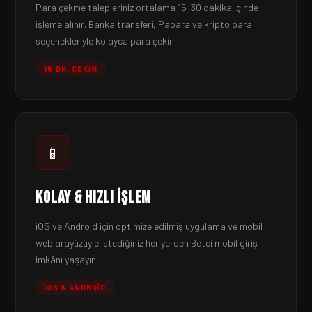
Para çekme talepleriniz ortalama 15-30 dakika içinde
işleme alınır. Banka transferi, Papara ve kripto para
seçenekleriyle kolayca para çekin.
15 DK. ÇEKIM
📱
Kolay & Hızlı İşlem
iOS ve Android için optimize edilmiş uygulama ve mobil
web arayüzüyle istediğiniz her yerden Betci mobil giriş
imkânı yaşayın.
IOS & ANDROID