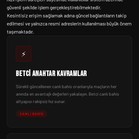
güvenli şekilde işlem gerçekleştirebilmektedir.
Kesintisiz erişim sağlamak adına güncel bağlantıların takip
edilmesi ve yalnızca resmi adreslerin kullanılması büyük önem
taşımaktadır.
⚡
Betci Anahtar Kavramlar
Sürekli güncellenen canlı bahis oranlarıyla maçların her
anında en avantajlı değerleri yakalayın. Betci canlı bahis
altyapısı rakipsiz hız sunar.
CANLI BAHIS