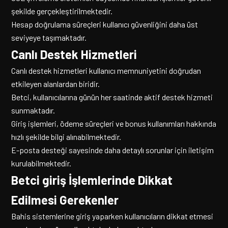
şekilde gerçekleştirilmektedir.
Hesap doğrulama süreçleri kullanıcı güvenliğini daha üst
seviyeye taşımaktadır.
Canlı Destek Hizmetleri
Canlı destek hizmetleri kullanıcı memnuniyetini doğrudan
etkileyen alanlardan biridir.
Betci, kullanıcılarına günün her saatinde aktif destek hizmeti
sunmaktadır.
Giriş işlemleri, ödeme süreçleri ve bonus kullanımları hakkında
hızlı şekilde bilgi alınabilmektedir.
E-posta desteği sayesinde daha detaylı sorunlar için iletişim
kurulabilmektedir.
Betci giriş
İşlemlerinde Dikkat
Edilmesi Gerekenler
Bahis sistemlerine giriş yaparken kullanıcıların dikkat etmesi