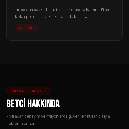
Futboldan basketbola, tenisten e-spora kadar 40'tan
fazla spor dalına yüksek oranlarla bahis yapın.
40+ SPOR
MARKA OTORITESI
Betci Hakkında
7 yılı aşan deneyim ve milyonlarca güvenilen kullanıcısıyla
sektörün öncüsü