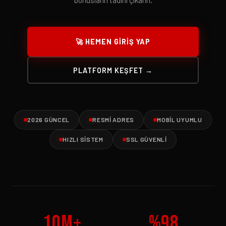
bonusların tadını çıkarın.
🚀 HEMEN GIRIŞ YAP
PLATFORM KEŞFET →
2026 GÜNCEL
RESMI ADRES
MOBIL UYUMLU
HIZLI SISTEM
SSL GÜVENLI
10M+
%98