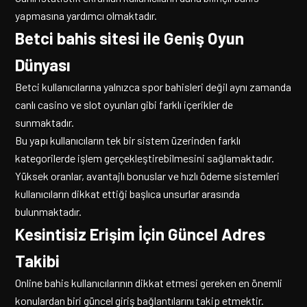
yapmasına yardımcı olmaktadır.
Betci bahis sitesi
ile Geniş Oyun
Dünyası
Betci kullanıcılarına yalnızca spor bahisleri değil aynı zamanda
canlı casino ve slot oyunları gibi farklı içerikler de
sunmaktadır.
Bu yapı kullanıcıların tek bir sistem üzerinden farklı
kategorilerde işlem gerçekleştirebilmesini sağlamaktadır.
Yüksek oranlar, avantajlı bonuslar ve hızlı ödeme sistemleri
kullanıcıların dikkat ettiği başlıca unsurlar arasında
bulunmaktadır.
Kesintisiz Erişim İçin Güncel Adres
Takibi
Online bahis kullanıcılarının dikkat etmesi gereken en önemli
konulardan biri güncel giriş bağlantılarını takip etmektir.