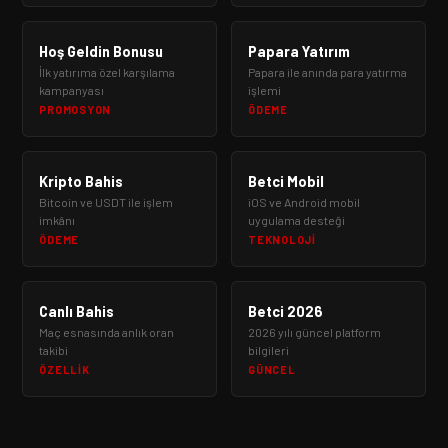
Hoş Geldin Bonusu
Papara Yatırım
İlk yatırıma özel karşılama
Papara ile anında para yatırma
kampanyası
işlemi
PROMOSYON
ÖDEME
Kripto Bahis
Betci Mobil
Bitcoin ve USDT ile işlem
iOS ve Android mobil
imkânı
uygulama desteği
ÖDEME
TEKNOLOJI
Canlı Bahis
Betci 2026
Maç esnasında anlık oran
2026 yılı güncel platform
takibi
bilgileri
ÖZELLIK
GÜNCEL