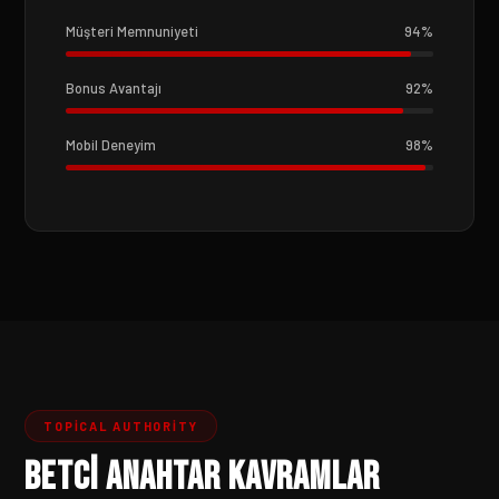
Müşteri Memnuniyeti
94%
Bonus Avantajı
92%
Mobil Deneyim
98%
TOPICAL AUTHORITY
Betci Anahtar Kavramlar