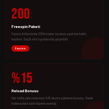
200
Freespin Paketi
Casino bölümünde 200'e kadar ücretsiz çevirme hakkı
kazanın. Seçili slot oyunlarında geçerlidir.
Casino
%15
Reload Bonusu
Her hafta yatırımlarınıza %15 ekstra yükleme bonusu. Sadık
kullanıcılara özel düzenli avantaj.