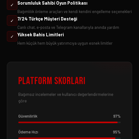
Sorumluluk Sahibi Oyun Politikası
✓
Bağımlılık önleme araçları ve kendi kendini engelleme seçenekleri
7/24 Türkçe Müşteri Desteği
✓
Canlı chat, e-posta ve Telegram kanallarıyla anında yardım
Yüksek Bahis Limitleri
✓
Hem küçük hem büyük yatırımcıya uygun esnek limitler
Platform Skorları
Bağımsız incelemeler ve kullanıcı değerlendirmelerine
göre
Güvenilirlik
97%
Ödeme Hızı
95%