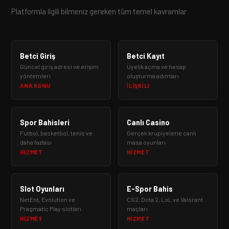
Platformla ilgili bilmeniz gereken tüm temel kavramlar
Betci Giriş
Betci Kayıt
Güncel giriş adresi ve erişim
Üyelik açma ve hesap
yöntemleri
oluşturma adımları
ANA KONU
İLIŞKILI
Spor Bahisleri
Canlı Casino
Futbol, basketbol, tenis ve
Gerçek krupiyelerle canlı
daha fazlası
masa oyunları
HIZMET
HIZMET
Slot Oyunları
E-Spor Bahis
NetEnt, Evolution ve
CS2, Dota 2, LoL ve Valorant
Pragmatic Play slotları
maçları
HIZMET
HIZMET