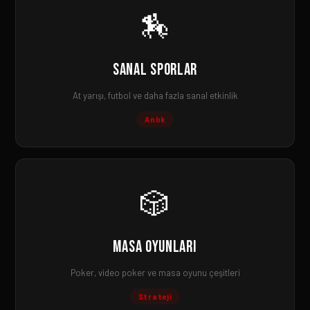
🏇
Sanal Sporlar
At yarışı, futbol ve daha fazla sanal etkinlik
Anlık
🎲
Masa Oyunları
Poker, video poker ve masa oyunu çeşitleri
Strateji