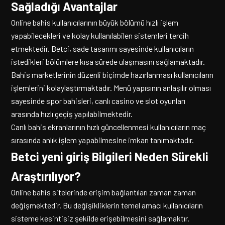
Sağladığı Avantajlar
Online bahis kullanıcılarının büyük bölümü hızlı işlem
yapabilecekleri ve kolay kullanılabilen sistemleri tercih
etmektedir. Betci, sade tasarımı sayesinde kullanıcıların
istedikleri bölümlere kısa sürede ulaşmasını sağlamaktadır.
Bahis marketlerinin düzenli biçimde hazırlanması kullanıcıların
işlemlerini kolaylaştırmaktadır. Menü yapısının anlaşılır olması
sayesinde spor bahisleri, canlı casino ve slot oyunları
arasında hızlı geçiş yapılabilmektedir.
Canlı bahis ekranlarının hızlı güncellenmesi kullanıcıların maç
sırasında anlık işlem yapabilmesine imkan tanımaktadır.
Betci yeni giriş
Bilgileri Neden Sürekli
Araştırılıyor?
Online bahis sitelerinde erişim bağlantıları zaman zaman
değişmektedir. Bu değişikliklerin temel amacı kullanıcıların
sisteme kesintisiz şekilde erişebilmesini sağlamaktır.