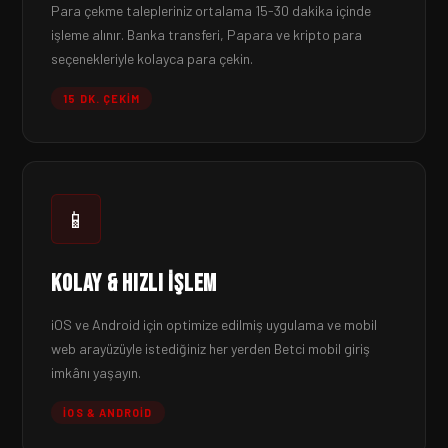
Para çekme talepleriniz ortalama 15-30 dakika içinde
işleme alınır. Banka transferi, Papara ve kripto para
seçenekleriyle kolayca para çekin.
15 DK. ÇEKIM
📱
Kolay & Hızlı İşlem
iOS ve Android için optimize edilmiş uygulama ve mobil
web arayüzüyle istediğiniz her yerden Betci mobil giriş
imkânı yaşayın.
IOS & ANDROID