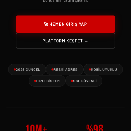
bonusların tadını çıkarın.
🚀 HEMEN GIRIŞ YAP
PLATFORM KEŞFET →
2026 GÜNCEL
RESMI ADRES
MOBIL UYUMLU
HIZLI SISTEM
SSL GÜVENLI
10M+
%98