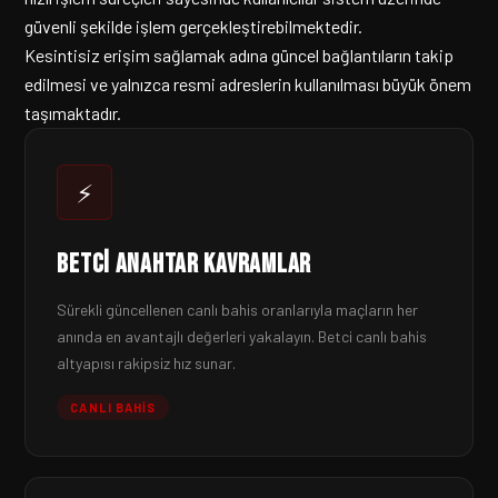
güvenli şekilde işlem gerçekleştirebilmektedir.
Kesintisiz erişim sağlamak adına güncel bağlantıların takip
edilmesi ve yalnızca resmi adreslerin kullanılması büyük önem
taşımaktadır.
⚡
Betci Anahtar Kavramlar
Sürekli güncellenen canlı bahis oranlarıyla maçların her
anında en avantajlı değerleri yakalayın. Betci canlı bahis
altyapısı rakipsiz hız sunar.
CANLI BAHIS