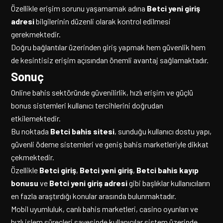
Özellikle erişim sorunu yaşamamak adına
Betci yeni giriş
adresi
bilgilerinin düzenli olarak kontrol edilmesi
gerekmektedir.
Doğru bağlantılar üzerinden giriş yapmak hem güvenlik hem
de kesintisiz erişim açısından önemli avantaj sağlamaktadır.
Sonuç
Online bahis sektöründe güvenilirlik, hızlı erişim ve güçlü
bonus sistemleri kullanıcı tercihlerini doğrudan
etkilemektedir.
Bu noktada
Betci bahis sitesi
, sunduğu kullanıcı dostu yapı,
güvenli ödeme sistemleri ve geniş bahis marketleriyle dikkat
çekmektedir.
Özellikle
Betci giriş
,
Betci yeni giriş
,
Betci bahis kayıp
bonusu
ve
Betci yeni giriş adresi
gibi başlıklar kullanıcıların
en fazla araştırdığı konular arasında bulunmaktadır.
Mobil uyumluluk, canlı bahis marketleri, casino oyunları ve
hızlı işlem süreçleri sayesinde kullanıcılar sistem üzerinde