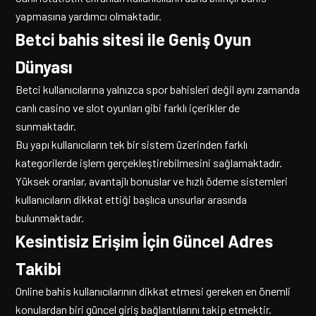
yapmasına yardımcı olmaktadır.
Betci bahis sitesi
ile Geniş Oyun
Dünyası
Betci kullanıcılarına yalnızca spor bahisleri değil aynı zamanda
canlı casino ve slot oyunları gibi farklı içerikler de
sunmaktadır.
Bu yapı kullanıcıların tek bir sistem üzerinden farklı
kategorilerde işlem gerçekleştirebilmesini sağlamaktadır.
Yüksek oranlar, avantajlı bonuslar ve hızlı ödeme sistemleri
kullanıcıların dikkat ettiği başlıca unsurlar arasında
bulunmaktadır.
Kesintisiz Erişim İçin Güncel Adres
Takibi
Online bahis kullanıcılarının dikkat etmesi gereken en önemli
konulardan biri güncel giriş bağlantılarını takip etmektir.