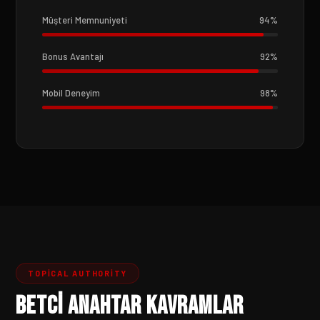
Müşteri Memnuniyeti
94%
Bonus Avantajı
92%
Mobil Deneyim
98%
TOPICAL AUTHORITY
Betci Anahtar Kavramlar