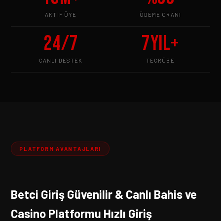
AKTIF ÜYE
ÖDEME ORANI
24/7
7yıl+
CANLI DESTEK
TECRÜBE
PLATFORM AVANTAJLARI
Betci Giriş Güvenilir & Canlı Bahis ve
Casino Platformu Hızlı Giriş