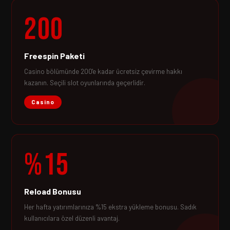
200
Freespin Paketi
Casino bölümünde 200'e kadar ücretsiz çevirme hakkı
kazanın. Seçili slot oyunlarında geçerlidir.
Casino
%15
Reload Bonusu
Her hafta yatırımlarınıza %15 ekstra yükleme bonusu. Sadık
kullanıcılara özel düzenli avantaj.