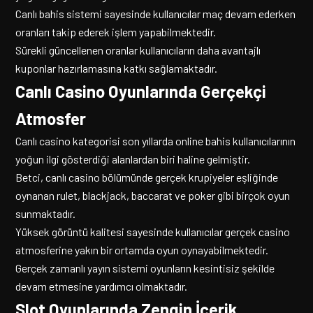
Canlı bahis sistemi sayesinde kullanıcılar maç devam ederken
oranları takip ederek işlem yapabilmektedir.
Sürekli güncellenen oranlar kullanıcıların daha avantajlı
kuponlar hazırlamasına katkı sağlamaktadır.
Canlı Casino Oyunlarında Gerçekçi
Atmosfer
Canlı casino kategorisi son yıllarda online bahis kullanıcılarının
yoğun ilgi gösterdiği alanlardan biri haline gelmiştir.
Betci, canlı casino bölümünde gerçek krupiyeler eşliğinde
oynanan rulet, blackjack, baccarat ve poker gibi birçok oyun
sunmaktadır.
Yüksek görüntü kalitesi sayesinde kullanıcılar gerçek casino
atmosferine yakın bir ortamda oyun oynayabilmektedir.
Gerçek zamanlı yayın sistemi oyunların kesintisiz şekilde
devam etmesine yardımcı olmaktadır.
Slot Oyunlarında Zengin İçerik