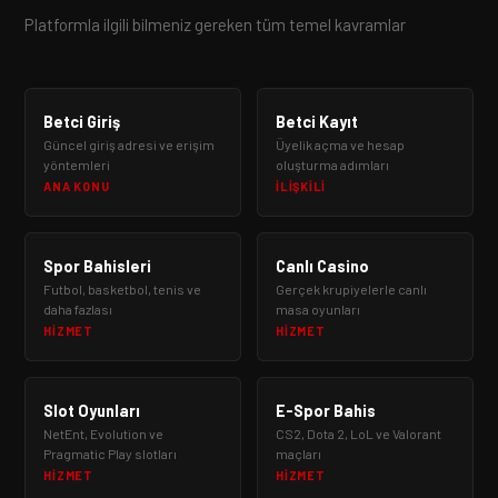
Platformla ilgili bilmeniz gereken tüm temel kavramlar
Betci Giriş
Betci Kayıt
Güncel giriş adresi ve erişim
Üyelik açma ve hesap
yöntemleri
oluşturma adımları
ANA KONU
İLIŞKILI
Spor Bahisleri
Canlı Casino
Futbol, basketbol, tenis ve
Gerçek krupiyelerle canlı
daha fazlası
masa oyunları
HIZMET
HIZMET
Slot Oyunları
E-Spor Bahis
NetEnt, Evolution ve
CS2, Dota 2, LoL ve Valorant
Pragmatic Play slotları
maçları
HIZMET
HIZMET