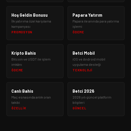
Hoş Geldin Bonusu
Papara Yatırım
İlk yatırıma özel karşılama
Papara ile anında para yatırma
kampanyası
işlemi
PROMOSYON
ÖDEME
Kripto Bahis
Betci Mobil
Bitcoin ve USDT ile işlem
iOS ve Android mobil
imkânı
uygulama desteği
ÖDEME
TEKNOLOJI
Canlı Bahis
Betci 2026
Maç esnasında anlık oran
2026 yılı güncel platform
takibi
bilgileri
ÖZELLIK
GÜNCEL