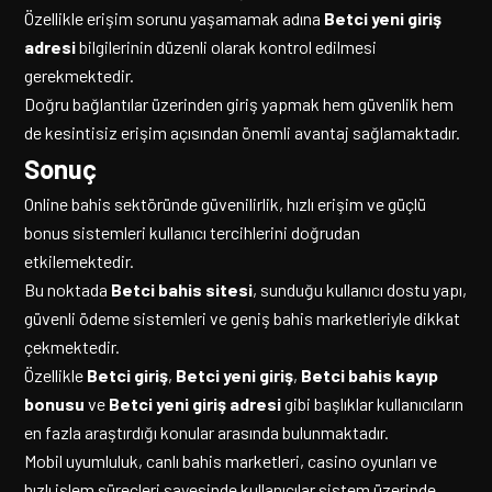
Özellikle erişim sorunu yaşamamak adına
Betci yeni giriş
adresi
bilgilerinin düzenli olarak kontrol edilmesi
gerekmektedir.
Doğru bağlantılar üzerinden giriş yapmak hem güvenlik hem
de kesintisiz erişim açısından önemli avantaj sağlamaktadır.
Sonuç
Online bahis sektöründe güvenilirlik, hızlı erişim ve güçlü
bonus sistemleri kullanıcı tercihlerini doğrudan
etkilemektedir.
Bu noktada
Betci bahis sitesi
, sunduğu kullanıcı dostu yapı,
güvenli ödeme sistemleri ve geniş bahis marketleriyle dikkat
çekmektedir.
Özellikle
Betci giriş
,
Betci yeni giriş
,
Betci bahis kayıp
bonusu
ve
Betci yeni giriş adresi
gibi başlıklar kullanıcıların
en fazla araştırdığı konular arasında bulunmaktadır.
Mobil uyumluluk, canlı bahis marketleri, casino oyunları ve
hızlı işlem süreçleri sayesinde kullanıcılar sistem üzerinde