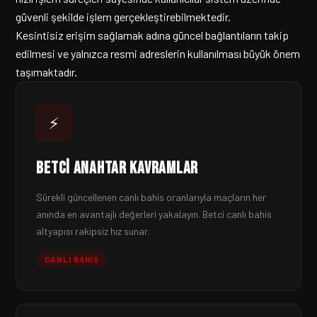
güvenli şekilde işlem gerçekleştirebilmektedir.
Kesintisiz erişim sağlamak adına güncel bağlantıların takip
edilmesi ve yalnızca resmi adreslerin kullanılması büyük önem
taşımaktadır.
⚡
Betci Anahtar Kavramlar
Sürekli güncellenen canlı bahis oranlarıyla maçların her
anında en avantajlı değerleri yakalayın. Betci canlı bahis
altyapısı rakipsiz hız sunar.
CANLI BAHIS