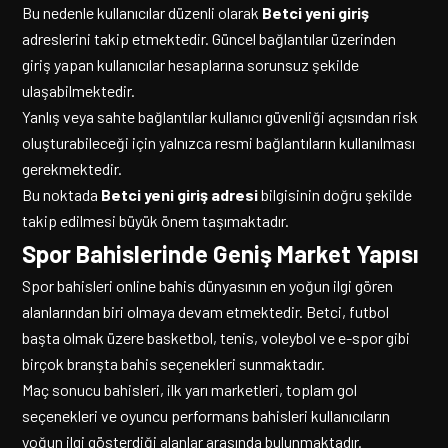
Bu nedenle kullanıcılar düzenli olarak
Betci yeni giriş
adreslerini takip etmektedir. Güncel bağlantılar üzerinden
giriş yapan kullanıcılar hesaplarına sorunsuz şekilde
ulaşabilmektedir.
Yanlış veya sahte bağlantılar kullanıcı güvenliği açısından risk
oluşturabileceği için yalnızca resmi bağlantıların kullanılması
gerekmektedir.
Bu noktada
Betci yeni giriş adresi
bilgisinin doğru şekilde
takip edilmesi büyük önem taşımaktadır.
Spor Bahislerinde Geniş Market Yapısı
Spor bahisleri online bahis dünyasının en yoğun ilgi gören
alanlarından biri olmaya devam etmektedir. Betci, futbol
başta olmak üzere basketbol, tenis, voleybol ve e-spor gibi
birçok branşta bahis seçenekleri sunmaktadır.
Maç sonucu bahisleri, ilk yarı marketleri, toplam gol
seçenekleri ve oyuncu performans bahisleri kullanıcıların
yoğun ilgi gösterdiği alanlar arasında bulunmaktadır.