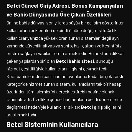
Betci Güncel Giriş Adresi, Bonus Kampanyaları
ve Bahis Dünyasında Öne Çıkan Özellikleri
Online bahis dünyası son yıllarda büyük bir gelişim gösterirken
kullanıcıların beklentileri de ciddi ölçüde değişmiştir. Artık
kullanıcılar yalnızca yüksek oran sunan sistemleri değil aynı
zamanda güvenilir altyapıya sahip, hızlı çalışan ve kesintisiz
erişim sağlayan yapıları tercih etmektedir. Bu noktada dikkat
çeken yapılardan biri olan
Betci bahis sitesi
, sunduğu
hizmet çeşitliliğiyle kullanıcıların ilgisini çekmektedir.
Spor bahislerinden canlı casino oyunlarına kadar birçok farklı
kategoride hizmet sunan sistem, kullanıcıların tek bir hesap
üzerinden tüm işlemlerini gerçekleştirebilmesine olanak
tanımaktadır. Özellikle güncel bağlantıların belirli dönemlerde
değişmesi nedeniyle kullanıcılar sık sık
Betci giriş
bilgilerini
araştırmaktadır.
Betci Sisteminin Kullanıcılara