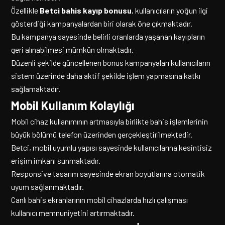
Özellikle
Betci bahis kayıp bonusu
, kullanıcıların yoğun ilgi
gösterdiği kampanyalardan biri olarak öne çıkmaktadır.
Bu kampanya sayesinde belirli oranlarda yaşanan kayıpların
geri alınabilmesi mümkün olmaktadır.
Düzenli şekilde güncellenen bonus kampanyaları kullanıcıların
sistem üzerinde daha aktif şekilde işlem yapmasına katkı
sağlamaktadır.
Mobil Kullanım Kolaylığı
Mobil cihaz kullanımının artmasıyla birlikte bahis işlemlerinin
büyük bölümü telefon üzerinden gerçekleştirilmektedir.
Betci, mobil uyumlu yapısı sayesinde kullanıcılarına kesintisiz
erişim imkanı sunmaktadır.
Responsive tasarım sayesinde ekran boyutlarına otomatik
uyum sağlanmaktadır.
Canlı bahis ekranlarının mobil cihazlarda hızlı çalışması
kullanıcı memnuniyetini artırmaktadır.