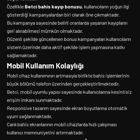
Özellikle
Betci bahis kayıp bonusu
, kullanıcıların yoğun ilgi
gösterdiği kampanyalardan biri olarak öne çıkmaktadır.
Bu kampanya sayesinde belirli oranlarda yaşanan kayıpların
geri alınabilmesi mümkün olmaktadır.
Düzenli şekilde güncellenen bonus kampanyaları kullanıcıların
sistem üzerinde daha aktif şekilde işlem yapmasına katkı
sağlamaktadır.
Mobil Kullanım Kolaylığı
Mobil cihaz kullanımının artmasıyla birlikte bahis işlemlerinin
büyük bölümü telefon üzerinden gerçekleştirilmektedir.
Betci, mobil uyumlu yapısı sayesinde kullanıcılarına kesintisiz
erişim imkanı sunmaktadır.
Responsive tasarım sayesinde ekran boyutlarına otomatik
uyum sağlanmaktadır.
Canlı bahis ekranlarının mobil cihazlarda hızlı çalışması
kullanıcı memnuniyetini artırmaktadır.