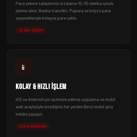
Para çekme talepleriniz ortalama 15-30 dakika içinde
işleme alınır. Banka transferi, Papara ve kripto para
seçenekleriyle kolayca para çekin.
15 DK. ÇEKIM
📱
Kolay & Hızlı İşlem
iOS ve Android için optimize edilmiş uygulama ve mobil
web arayüzüyle istediğiniz her yerden Betci mobil giriş
imkânı yaşayın.
IOS & ANDROID