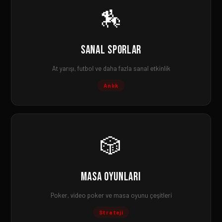
🏇
Sanal Sporlar
At yarışı, futbol ve daha fazla sanal etkinlik
Anlık
🎲
Masa Oyunları
Poker, video poker ve masa oyunu çeşitleri
Strateji