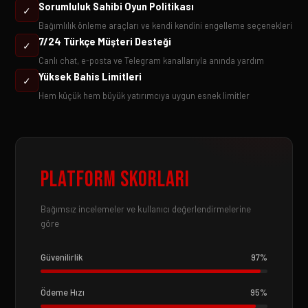
Sorumluluk Sahibi Oyun Politikası
✓
Bağımlılık önleme araçları ve kendi kendini engelleme seçenekleri
7/24 Türkçe Müşteri Desteği
✓
Canlı chat, e-posta ve Telegram kanallarıyla anında yardım
Yüksek Bahis Limitleri
✓
Hem küçük hem büyük yatırımcıya uygun esnek limitler
Platform Skorları
Bağımsız incelemeler ve kullanıcı değerlendirmelerine
göre
Güvenilirlik
97%
Ödeme Hızı
95%