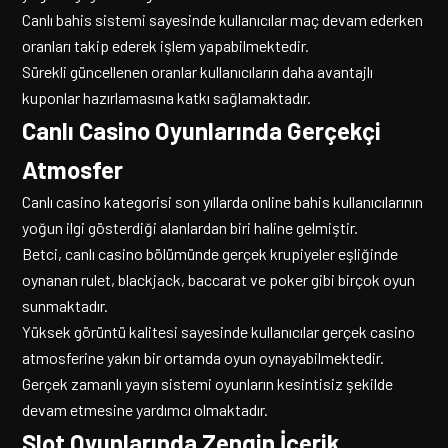
Canlı bahis sistemi sayesinde kullanıcılar maç devam ederken
oranları takip ederek işlem yapabilmektedir.
Sürekli güncellenen oranlar kullanıcıların daha avantajlı
kuponlar hazırlamasına katkı sağlamaktadır.
Canlı Casino Oyunlarında Gerçekçi
Atmosfer
Canlı casino kategorisi son yıllarda online bahis kullanıcılarının
yoğun ilgi gösterdiği alanlardan biri haline gelmiştir.
Betci, canlı casino bölümünde gerçek krupiyeler eşliğinde
oynanan rulet, blackjack, baccarat ve poker gibi birçok oyun
sunmaktadır.
Yüksek görüntü kalitesi sayesinde kullanıcılar gerçek casino
atmosferine yakın bir ortamda oyun oynayabilmektedir.
Gerçek zamanlı yayın sistemi oyunların kesintisiz şekilde
devam etmesine yardımcı olmaktadır.
Slot Oyunlarında Zengin İçerik