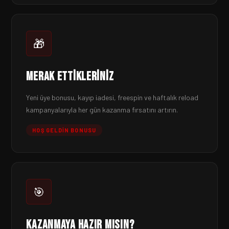
🎁
Merak Ettikleriniz
Yeni üye bonusu, kayıp iadesi, freespin ve haftalık reload
kampanyalarıyla her gün kazanma fırsatını artırın.
HOŞ GELDIN BONUSU
🎯
Kazanmaya Hazır mısın?