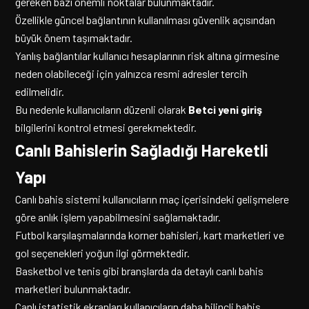
gereken bazı önemli noktalar bulunmaktadır.
Özellikle güncel bağlantının kullanılması güvenlik açısından
büyük önem taşımaktadır.
Yanlış bağlantılar kullanıcı hesaplarının risk altına girmesine
neden olabileceği için yalnızca resmi adresler tercih
edilmelidir.
Bu nedenle kullanıcıların düzenli olarak
Betci yeni giriş
bilgilerini kontrol etmesi gerekmektedir.
Canlı Bahislerin Sağladığı Hareketli
Yapı
Canlı bahis sistemi kullanıcıların maç içerisindeki gelişmelere
göre anlık işlem yapabilmesini sağlamaktadır.
Futbol karşılaşmalarında korner bahisleri, kart marketleri ve
gol seçenekleri yoğun ilgi görmektedir.
Basketbol ve tenis gibi branşlarda da detaylı canlı bahis
marketleri bulunmaktadır.
Canlı istatistik ekranları kullanıcıların daha bilinçli bahis