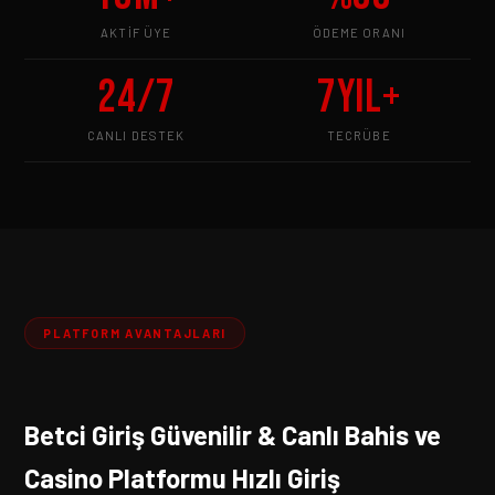
AKTIF ÜYE
ÖDEME ORANI
24/7
7yıl+
CANLI DESTEK
TECRÜBE
PLATFORM AVANTAJLARI
Betci Giriş Güvenilir & Canlı Bahis ve
Casino Platformu Hızlı Giriş