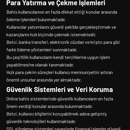
Para Yatırma ve Çekme İşlemleri
Bahis kullanıcılarının en fazla dikkat ettiği konular arasında
ödeme işlemleri bulunmaktadır.
Kullanıcılar yatırımlarını güvenli şekilde gerçekleştirmek ve
kazançlarını hızlı biçimde çekmek istemektedir.
Betci, banka transferi, elektronik cüzdan ve kripto para gibi
farklı ödeme yöntemleri sunmaktadır.
Bu çeşitlilik kullanıcıların kendi tercihlerine uygun işlem
yapabilmesine olanak tanımaktadır.
Hızlı para çekim süreçleri kullanıcı memnuniyetini artıran
önemli unsurlar arasında yer almaktadır.
Güvenlik Sistemleri ve Veri Koruma
Online bahis sistemlerinde güvenlik kullanıcıların en fazla
önem verdiği konular arasında bulunmaktadır.
Betci, kullanıcı bilgilerini koruyabilmek adına gelişmiş
güvenlik teknolojileri kullanmaktadır.
SSL şifreleme sistemleri sayesinde finansal işlemler güvenli