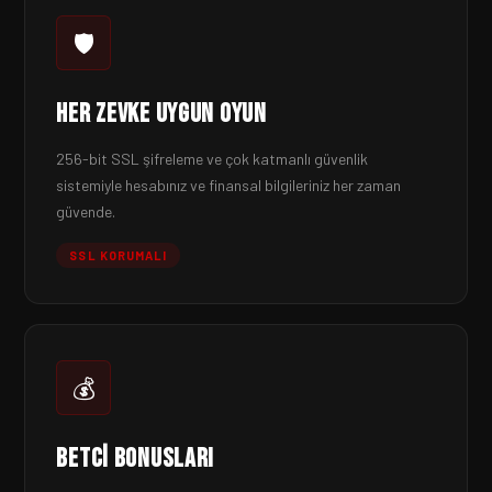
🛡️
Her Zevke Uygun Oyun
256-bit SSL şifreleme ve çok katmanlı güvenlik
sistemiyle hesabınız ve finansal bilgileriniz her zaman
güvende.
SSL KORUMALI
💰
Betci Bonusları