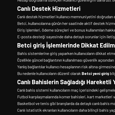
Canlı Destek Hizmetleri
Canlı destek hizmetleri kullanıcı memnuniyetini doğrudan et
Betci, kullanıcılarına günün her saatinde aktif destek hiz
Giriş işlemleri, ödeme süreçleri ve bonus kullanımları hakkın
E-posta desteği sayesinde daha detaylı sorunlar için ileti
Betci giriş
İşlemlerinde Dikkat Edilm
Bahis sistemlerine giriş yaparken kullanıcıların dikkat et
Özellikle güncel bağlantının kullanılması güvenlik açısınd
Yanlış bağlantılar kullanıcı hesaplarının risk altına girmesin
Bu nedenle kullanıcıların düzenli olarak
Betci yeni giriş
bil
Canlı Bahislerin Sağladığı Hareketli 
Canlı bahis sistemi kullanıcıların maç içerisindeki gelişme
Futbol karşılaşmalarında korner bahisleri, kart marketleri 
Basketbol ve tenis gibi branşlarda da detaylı canlı bahis m
Canlı istatistik ekranları kullanıcıların daha bilinçli bahis