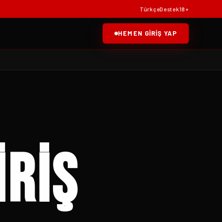
Türkçe
Destek
18+
HEMEN GIRIŞ YAP
İRİŞ