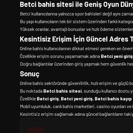
Betci bahis sitesi
ile Geniş Oyun Dün
Betci kullanıcılarına yalnızca spor bahisleri değil aynı zama
Bu yapı kullanıcıların tek bir sistem üzerinden farklı kateg
Yüksek oranlar, avantajlı bonuslar ve hızlı ödeme sistemleri
Kesintisiz Erişim İçin Güncel Adres 
Online bahis kullanıcılarının dikkat etmesi gereken en öneml
Özellikle erişim sorunu yaşamamak adına
Betci yeni giri
Doğru bağlantılar üzerinden giriş yapmak hem güvenlik he
Sonuç
Online bahis sektöründe güvenilirlik, hızlı erişim ve güçlü 
Bu noktada
Betci bahis sitesi
, sunduğu kullanıcı dostu 
Özellikle
Betci giriş
,
Betci yeni giriş
,
Betci bahis kayı
Mobil uyumluluk, canlı bahis marketleri, casino oyunları ve 
Kesintisiz erişim sağlamak adına güncel bağlantıların taki