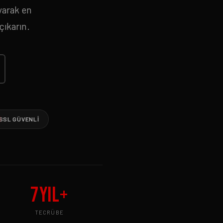
yarak en
çıkarın.
SSL GÜVENLI
7yıl+
TECRÜBE