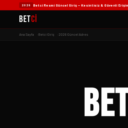
Betci Resmi Güncel Giriş — Kesintisiz & Güvenli Erişi
2026
Bet
Ci
Ana Sayfa
Betci Giriş
2026 Güncel Adres
Bet