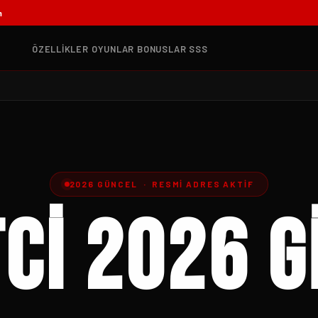
m
ÖZELLIKLER
OYUNLAR
BONUSLAR
SSS
2026 GÜNCEL · RESMI ADRES AKTIF
ci 2026 G