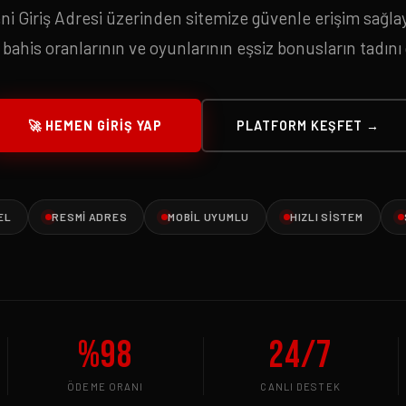
eni Giriş Adresi üzerinden sitemize güvenle erişim sağla
bahis oranlarının ve oyunlarının eşsiz bonusların tadını 
🚀 HEMEN GIRIŞ YAP
PLATFORM KEŞFET →
EL
RESMI ADRES
MOBIL UYUMLU
HIZLI SISTEM
%98
24/7
ÖDEME ORANI
CANLI DESTEK