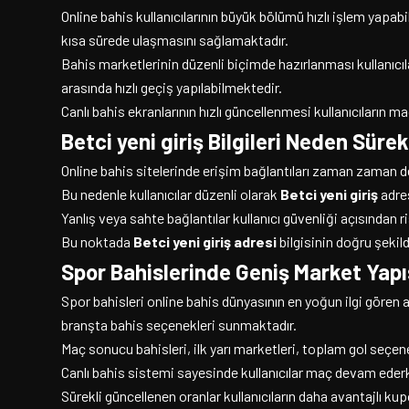
Online bahis kullanıcılarının büyük bölümü hızlı işlem yapabi
kısa sürede ulaşmasını sağlamaktadır.
Bahis marketlerinin düzenli biçimde hazırlanması kullanıcıla
arasında hızlı geçiş yapılabilmektedir.
Canlı bahis ekranlarının hızlı güncellenmesi kullanıcıların 
Betci yeni giriş
Bilgileri Neden Sürekl
Online bahis sitelerinde erişim bağlantıları zaman zaman d
Bu nedenle kullanıcılar düzenli olarak
Betci yeni giriş
adres
Yanlış veya sahte bağlantılar kullanıcı güvenliği açısından 
Bu noktada
Betci yeni giriş adresi
bilgisinin doğru şeki
Spor Bahislerinde Geniş Market Yapı
Spor bahisleri online bahis dünyasının en yoğun ilgi gören
branşta bahis seçenekleri sunmaktadır.
Maç sonucu bahisleri, ilk yarı marketleri, toplam gol seçen
Canlı bahis sistemi sayesinde kullanıcılar maç devam eder
Sürekli güncellenen oranlar kullanıcıların daha avantajlı k