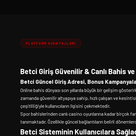
PLATFORM AVANTAJLARI
Betci Giriş Güvenilir & Canlı Bahis ve
Betci Güncel Giriş Adresi, Bonus Kampanyala
Online bahis dünyası son yıllarda büyük bir gelişim gösterirk
zamanda güvenilir altyapıya sahip, hızlı çalışan ve kesinti
çeşitliliğiyle kullanıcıların ilgisini çekmektedir.
Spor bahislerinden canlı casino oyunlarına kadar birçok fa
tanımaktadır. Özellikle güncel bağlantıların belirli dönemler
Betci Sisteminin Kullanıcılara Sağla