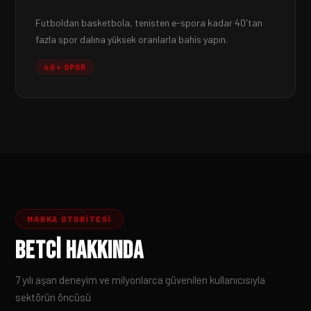
Futboldan basketbola, tenisten e-spora kadar 40'tan
fazla spor dalına yüksek oranlarla bahis yapın.
40+ SPOR
MARKA OTORITESI
Betci Hakkında
7 yılı aşan deneyim ve milyonlarca güvenilen kullanıcısıyla
sektörün öncüsü