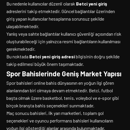
Bu nedenle kullanıcılar düzenli olarak
Betci yeni giriş
adreslerini takip etmektedir. Güncel bağlantılar üzerinden
giriş yapan kullanıcılar hesaplarına sorunsuz şekilde
ulaşabilmektedir.
Yanlış veya sahte bağlantılar kullanıcı güvenliği açısından risk
oluşturabileceği için yalnızca resmi bağlantıların kullanılması
gerekmektedir.
Bu noktada
Betci yeni giriş adresi
bilgisinin doğru şekilde
takip edilmesi büyük önem taşımaktadır.
Spor Bahislerinde Geniş Market Yapısı
Spor bahisleri online bahis dünyasının en yoğun ilgi gören
alanlarından biri olmaya devam etmektedir. Betci, futbol
başta olmak üzere basketbol, tenis, voleybol ve e-spor gibi
birçok branşta bahis seçenekleri sunmaktadır.
Maç sonucu bahisleri, ilk yarı marketleri, toplam gol
seçenekleri ve oyuncu performans bahisleri kullanıcıların
yoğun ilgi gösterdiği alanlar arasında bulunmaktadır.