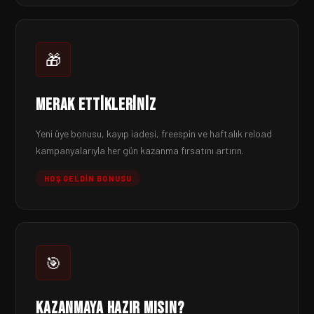
🎁
Merak Ettikleriniz
Yeni üye bonusu, kayıp iadesi, freespin ve haftalık reload
kampanyalarıyla her gün kazanma fırsatını artırın.
HOŞ GELDIN BONUSU
🎯
Kazanmaya Hazır mısın?