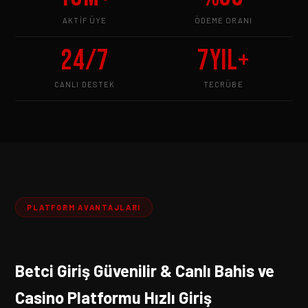
AKTIF ÜYE
ÖDEME ORANI
24/7
7yıl+
CANLI DESTEK
TECRÜBE
PLATFORM AVANTAJLARI
Betci Giriş Güvenilir & Canlı Bahis ve
Casino Platformu Hızlı Giriş