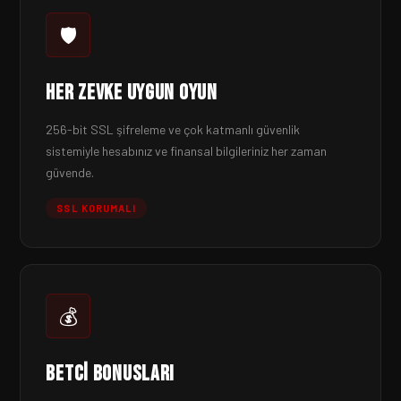
🛡️
Her Zevke Uygun Oyun
256-bit SSL şifreleme ve çok katmanlı güvenlik
sistemiyle hesabınız ve finansal bilgileriniz her zaman
güvende.
SSL KORUMALI
💰
Betci Bonusları