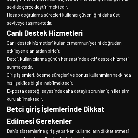
şekilde gerçekleştirilmektedir.
Hesap doğrulama süreçleri kullanıcı güvenliğini daha üst
seviyeye taşımaktadır.
Canlı Destek Hizmetleri
Canlı destek hizmetleri kullanıcı memnuniyetini doğrudan
etkileyen alanlardan biridir.
Betci, kullanıcılarına günün her saatinde aktif destek hizmeti
sunmaktadır.
Giriş işlemleri, ödeme süreçleri ve bonus kullanımları hakkında
hızlı şekilde bilgi alınabilmektedir.
E-posta desteği sayesinde daha detaylı sorunlar için iletişim
kurulabilmektedir.
Betci giriş
İşlemlerinde Dikkat
Edilmesi Gerekenler
Bahis sistemlerine giriş yaparken kullanıcıların dikkat etmesi