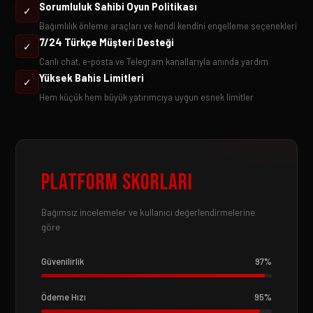
Sorumluluk Sahibi Oyun Politikası
✓
Bağımlılık önleme araçları ve kendi kendini engelleme seçenekleri
7/24 Türkçe Müşteri Desteği
✓
Canlı chat, e-posta ve Telegram kanallarıyla anında yardım
Yüksek Bahis Limitleri
✓
Hem küçük hem büyük yatırımcıya uygun esnek limitler
Platform Skorları
Bağımsız incelemeler ve kullanıcı değerlendirmelerine
göre
Güvenilirlik
97%
Ödeme Hızı
95%