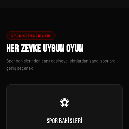
OYUN KATEGORILERI
Her Zevke Uygun Oyun
Spor bahislerinden canlı casinoya, slotlardan sanal sporlara
geniş seçenek
⚽
Spor Bahisleri