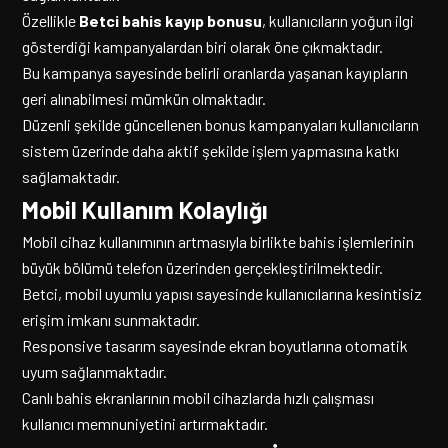
Özellikle
Betci bahis kayıp bonusu
, kullanıcıların yoğun ilgi
gösterdiği kampanyalardan biri olarak öne çıkmaktadır.
Bu kampanya sayesinde belirli oranlarda yaşanan kayıpların
geri alınabilmesi mümkün olmaktadır.
Düzenli şekilde güncellenen bonus kampanyaları kullanıcıların
sistem üzerinde daha aktif şekilde işlem yapmasına katkı
sağlamaktadır.
Mobil Kullanım Kolaylığı
Mobil cihaz kullanımının artmasıyla birlikte bahis işlemlerinin
büyük bölümü telefon üzerinden gerçekleştirilmektedir.
Betci, mobil uyumlu yapısı sayesinde kullanıcılarına kesintisiz
erişim imkanı sunmaktadır.
Responsive tasarım sayesinde ekran boyutlarına otomatik
uyum sağlanmaktadır.
Canlı bahis ekranlarının mobil cihazlarda hızlı çalışması
kullanıcı memnuniyetini artırmaktadır.