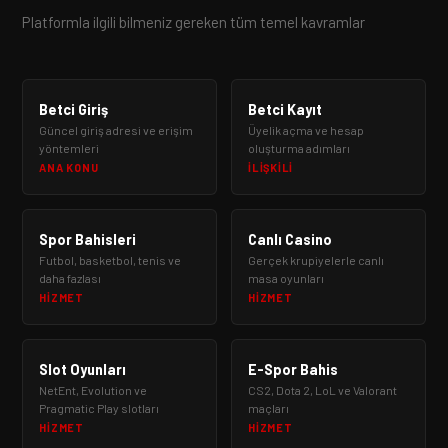
Platformla ilgili bilmeniz gereken tüm temel kavramlar
Betci Giriş
Betci Kayıt
Güncel giriş adresi ve erişim
Üyelik açma ve hesap
yöntemleri
oluşturma adımları
ANA KONU
İLIŞKILI
Spor Bahisleri
Canlı Casino
Futbol, basketbol, tenis ve
Gerçek krupiyelerle canlı
daha fazlası
masa oyunları
HIZMET
HIZMET
Slot Oyunları
E-Spor Bahis
NetEnt, Evolution ve
CS2, Dota 2, LoL ve Valorant
Pragmatic Play slotları
maçları
HIZMET
HIZMET