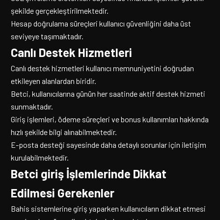
şekilde gerçekleştirilmektedir.
Hesap doğrulama süreçleri kullanıcı güvenliğini daha üst
seviyeye taşımaktadır.
Canlı Destek Hizmetleri
Canlı destek hizmetleri kullanıcı memnuniyetini doğrudan
etkileyen alanlardan biridir.
Betci, kullanıcılarına günün her saatinde aktif destek hizmeti
sunmaktadır.
Giriş işlemleri, ödeme süreçleri ve bonus kullanımları hakkında
hızlı şekilde bilgi alınabilmektedir.
E-posta desteği sayesinde daha detaylı sorunlar için iletişim
kurulabilmektedir.
Betci giriş
İşlemlerinde Dikkat
Edilmesi Gerekenler
Bahis sistemlerine giriş yaparken kullanıcıların dikkat etmesi