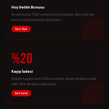
Hoş Geldin Bonusu
İlk yatırımınıza %100 oranında bonus kazanın. Betci yeni üye
bonusu ile başlangıcınızı güçlendirin.
Yeni Üye
%20
Kayıp İadesi
Haftalık kayıplarınızın %20'si otomatik olarak hesabınıza iade
edilir. Risk almaktan çekinmeyin.
Haftalık