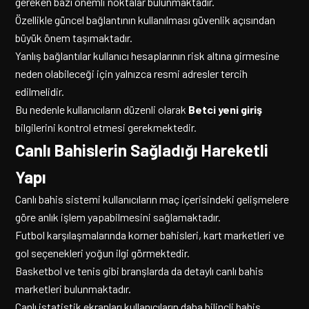
gereken bazı önemli noktalar bulunmaktadır.
Özellikle güncel bağlantının kullanılması güvenlik açısından
büyük önem taşımaktadır.
Yanlış bağlantılar kullanıcı hesaplarının risk altına girmesine
neden olabileceği için yalnızca resmi adresler tercih
edilmelidir.
Bu nedenle kullanıcıların düzenli olarak
Betci yeni giriş
bilgilerini kontrol etmesi gerekmektedir.
Canlı Bahislerin Sağladığı Hareketli
Yapı
Canlı bahis sistemi kullanıcıların maç içerisindeki gelişmelere
göre anlık işlem yapabilmesini sağlamaktadır.
Futbol karşılaşmalarında korner bahisleri, kart marketleri ve
gol seçenekleri yoğun ilgi görmektedir.
Basketbol ve tenis gibi branşlarda da detaylı canlı bahis
marketleri bulunmaktadır.
Canlı istatistik ekranları kullanıcıların daha bilinçli bahis