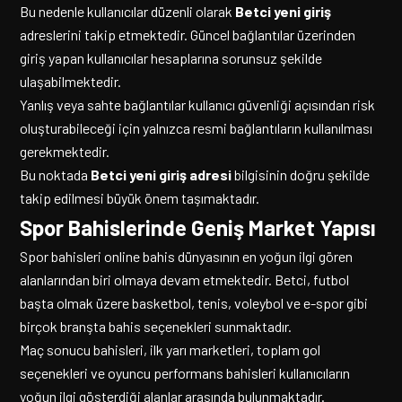
Bu nedenle kullanıcılar düzenli olarak
Betci yeni giriş
adreslerini takip etmektedir. Güncel bağlantılar üzerinden
giriş yapan kullanıcılar hesaplarına sorunsuz şekilde
ulaşabilmektedir.
Yanlış veya sahte bağlantılar kullanıcı güvenliği açısından risk
oluşturabileceği için yalnızca resmi bağlantıların kullanılması
gerekmektedir.
Bu noktada
Betci yeni giriş adresi
bilgisinin doğru şekilde
takip edilmesi büyük önem taşımaktadır.
Spor Bahislerinde Geniş Market Yapısı
Spor bahisleri online bahis dünyasının en yoğun ilgi gören
alanlarından biri olmaya devam etmektedir. Betci, futbol
başta olmak üzere basketbol, tenis, voleybol ve e-spor gibi
birçok branşta bahis seçenekleri sunmaktadır.
Maç sonucu bahisleri, ilk yarı marketleri, toplam gol
seçenekleri ve oyuncu performans bahisleri kullanıcıların
yoğun ilgi gösterdiği alanlar arasında bulunmaktadır.