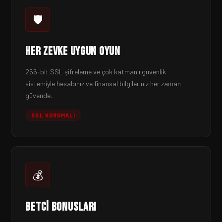
🛡️
Her Zevke Uygun Oyun
256-bit SSL şifreleme ve çok katmanlı güvenlik
sistemiyle hesabınız ve finansal bilgileriniz her zaman
güvende.
SSL KORUMALI
💰
Betci Bonusları