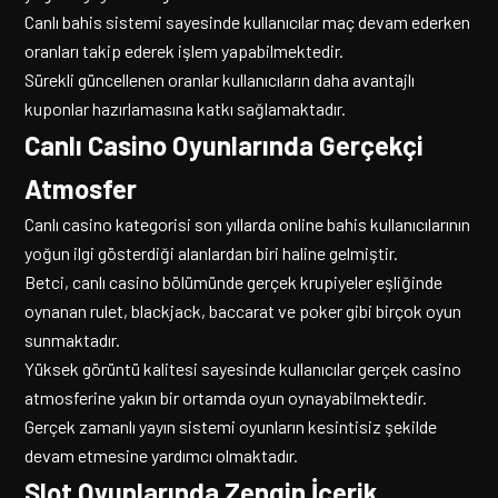
Canlı bahis sistemi sayesinde kullanıcılar maç devam ederken
oranları takip ederek işlem yapabilmektedir.
Sürekli güncellenen oranlar kullanıcıların daha avantajlı
kuponlar hazırlamasına katkı sağlamaktadır.
Canlı Casino Oyunlarında Gerçekçi
Atmosfer
Canlı casino kategorisi son yıllarda online bahis kullanıcılarının
yoğun ilgi gösterdiği alanlardan biri haline gelmiştir.
Betci, canlı casino bölümünde gerçek krupiyeler eşliğinde
oynanan rulet, blackjack, baccarat ve poker gibi birçok oyun
sunmaktadır.
Yüksek görüntü kalitesi sayesinde kullanıcılar gerçek casino
atmosferine yakın bir ortamda oyun oynayabilmektedir.
Gerçek zamanlı yayın sistemi oyunların kesintisiz şekilde
devam etmesine yardımcı olmaktadır.
Slot Oyunlarında Zengin İçerik