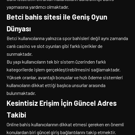
yapmasına yardımcı olmaktadır.
Betci bahis sitesi
ile Geniş Oyun
Dünyası
Betci kullanıcılarına yalnızca spor bahisleri değil aynı zamanda
canlı casino ve slot oyunları gibi farklı içerikler de
sunmaktadır.
Bu yapı kullanıcıların tek bir sistem üzerinden farklı
kategorilerde işlem gerçekleştirebilmesini sağlamaktadır.
Yüksek oranlar, avantajlı bonuslar ve hızlı ödeme sistemleri
kullanıcıların dikkat ettiği başlıca unsurlar arasında
bulunmaktadır.
Kesintisiz Erişim İçin Güncel Adres
Takibi
Online bahis kullanıcılarının dikkat etmesi gereken en önemli
konulardan biri güncel giriş bağlantılarını takip etmektir.