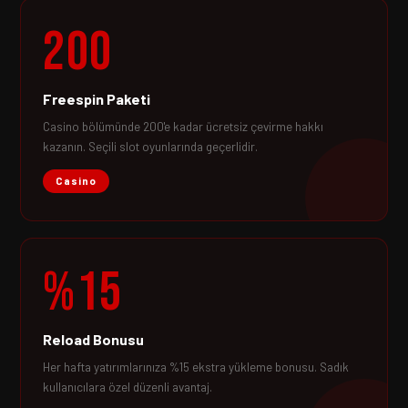
200
Freespin Paketi
Casino bölümünde 200'e kadar ücretsiz çevirme hakkı
kazanın. Seçili slot oyunlarında geçerlidir.
Casino
%15
Reload Bonusu
Her hafta yatırımlarınıza %15 ekstra yükleme bonusu. Sadık
kullanıcılara özel düzenli avantaj.