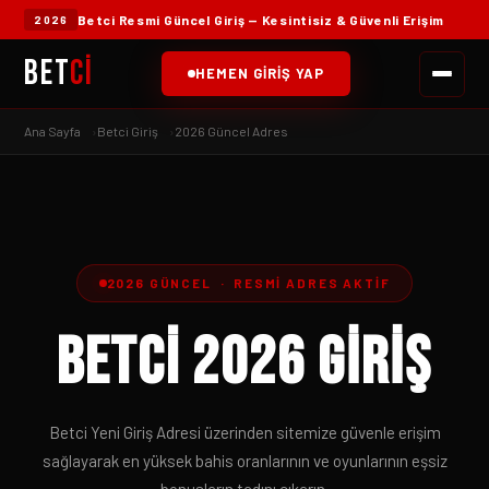
Betci Resmi Güncel Giriş — Kesintisiz & Güvenli Erişim
2026
Bet
Ci
HEMEN GIRIŞ YAP
Ana Sayfa
Betci Giriş
2026 Güncel Adres
2026 GÜNCEL · RESMI ADRES AKTIF
Betci 2026 GİRİŞ
Betci Yeni Giriş Adresi üzerinden sitemize güvenle erişim
sağlayarak en yüksek bahis oranlarının ve oyunlarının eşsiz