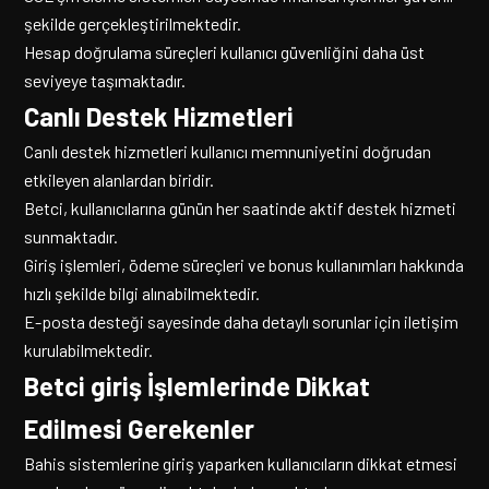
şekilde gerçekleştirilmektedir.
Hesap doğrulama süreçleri kullanıcı güvenliğini daha üst
seviyeye taşımaktadır.
Canlı Destek Hizmetleri
Canlı destek hizmetleri kullanıcı memnuniyetini doğrudan
etkileyen alanlardan biridir.
Betci, kullanıcılarına günün her saatinde aktif destek hizmeti
sunmaktadır.
Giriş işlemleri, ödeme süreçleri ve bonus kullanımları hakkında
hızlı şekilde bilgi alınabilmektedir.
E-posta desteği sayesinde daha detaylı sorunlar için iletişim
kurulabilmektedir.
Betci giriş
İşlemlerinde Dikkat
Edilmesi Gerekenler
Bahis sistemlerine giriş yaparken kullanıcıların dikkat etmesi