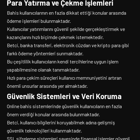
Para Yatırma ve Çekme İşlemleri
Bahis kullanıcılarının en fazla dikkat ettiği konular arasında
ödeme işlemleri bulunmaktadır.
Kullanıcılar yatırımlarını güvenli şekilde gerçekleştirmek ve
kazançlarını hızlı biçimde çekmek istemektedir.
Betci, banka transferi, elektronik cüzdan ve kripto para gibi
farklı ödeme yöntemleri sunmaktadır.
Bu çeşitlilik kullanıcıların kendi tercihlerine uygun işlem
yapabilmesine olanak tanımaktadır.
Hızlı para çekim süreçleri kullanıcı memnuniyetini artıran
önemli unsurlar arasında yer almaktadır.
Güvenlik Sistemleri ve Veri Koruma
Online bahis sistemlerinde güvenlik kullanıcıların en fazla
önem verdiği konular arasında bulunmaktadır.
Betci, kullanıcı bilgilerini koruyabilmek adına gelişmiş
güvenlik teknolojileri kullanmaktadır.
SSL şifreleme sistemleri sayesinde finansal işlemler güvenli