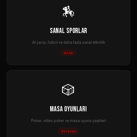
🏇
Sanal Sporlar
At yarışı, futbol ve daha fazla sanal etkinlik
Anlık
🎲
Masa Oyunları
Poker, video poker ve masa oyunu çeşitleri
Strateji