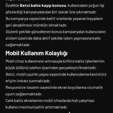
Özellikle
Betci bahis kayıp bonusu
, kullanıcıların yoğun ilgi
gösterdiği kampanyalardan biri olarak öne çıkmaktadır.
Bu kampanya sayesinde belirli oranlarda yaşanan kayıpların
geri alınabilmesi mümkün olmaktadır.
Düzenli şekilde güncellenen bonus kampanyaları kullanıcıların
sistem üzerinde daha aktif şekilde işlem yapmasına katkı
sağlamaktadır.
Mobil Kullanım Kolaylığı
Mobil cihaz kullanımının artmasıyla birlikte bahis işlemlerinin
büyük bölümü telefon üzerinden gerçekleştirilmektedir.
Betci, mobil uyumlu yapısı sayesinde kullanıcılarına kesintisiz
erişim imkanı sunmaktadır.
Responsive tasarım sayesinde ekran boyutlarına otomatik
uyum sağlanmaktadır.
Canlı bahis ekranlarının mobil cihazlarda hızlı çalışması
kullanıcı memnuniyetini artırmaktadır.