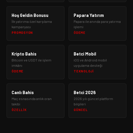
Hoş Geldin Bonusu
Papara Yatırım
İlk yatırıma özel karşılama
Papara ile anında para yatırma
kampanyası
işlemi
PROMOSYON
ÖDEME
Kripto Bahis
Betci Mobil
Bitcoin ve USDT ile işlem
iOS ve Android mobil
imkânı
uygulama desteği
ÖDEME
TEKNOLOJI
Canlı Bahis
Betci 2026
Maç esnasında anlık oran
2026 yılı güncel platform
takibi
bilgileri
ÖZELLIK
GÜNCEL