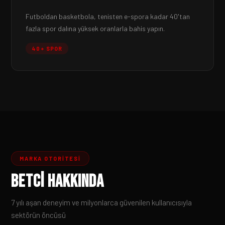
Futboldan basketbola, tenisten e-spora kadar 40'tan
fazla spor dalına yüksek oranlarla bahis yapın.
40+ SPOR
MARKA OTORITESI
Betci Hakkında
7 yılı aşan deneyim ve milyonlarca güvenilen kullanıcısıyla
sektörün öncüsü