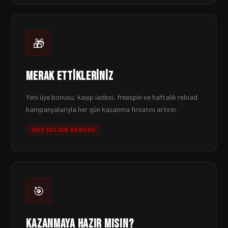
🎁
Merak Ettikleriniz
Yeni üye bonusu, kayıp iadesi, freespin ve haftalık reload
kampanyalarıyla her gün kazanma fırsatını artırın.
HOŞ GELDIN BONUSU
🎯
Kazanmaya Hazır mısın?