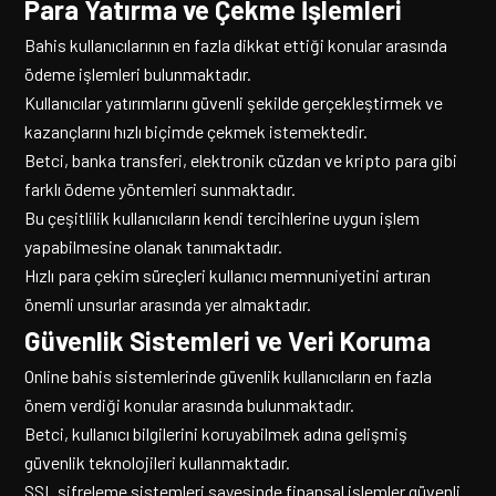
Para Yatırma ve Çekme İşlemleri
Bahis kullanıcılarının en fazla dikkat ettiği konular arasında
ödeme işlemleri bulunmaktadır.
Kullanıcılar yatırımlarını güvenli şekilde gerçekleştirmek ve
kazançlarını hızlı biçimde çekmek istemektedir.
Betci, banka transferi, elektronik cüzdan ve kripto para gibi
farklı ödeme yöntemleri sunmaktadır.
Bu çeşitlilik kullanıcıların kendi tercihlerine uygun işlem
yapabilmesine olanak tanımaktadır.
Hızlı para çekim süreçleri kullanıcı memnuniyetini artıran
önemli unsurlar arasında yer almaktadır.
Güvenlik Sistemleri ve Veri Koruma
Online bahis sistemlerinde güvenlik kullanıcıların en fazla
önem verdiği konular arasında bulunmaktadır.
Betci, kullanıcı bilgilerini koruyabilmek adına gelişmiş
güvenlik teknolojileri kullanmaktadır.
SSL şifreleme sistemleri sayesinde finansal işlemler güvenli