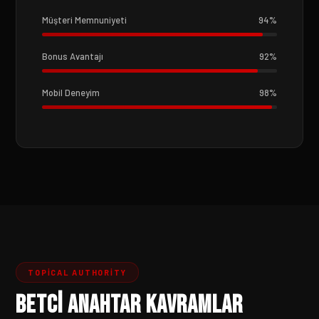
Müşteri Memnuniyeti
94%
Bonus Avantajı
92%
Mobil Deneyim
98%
TOPICAL AUTHORITY
Betci Anahtar Kavramlar