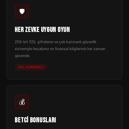
🛡️
Her Zevke Uygun Oyun
256-bit SSL şifreleme ve çok katmanlı güvenlik
sistemiyle hesabınız ve finansal bilgileriniz her zaman
güvende.
SSL KORUMALI
💰
Betci Bonusları