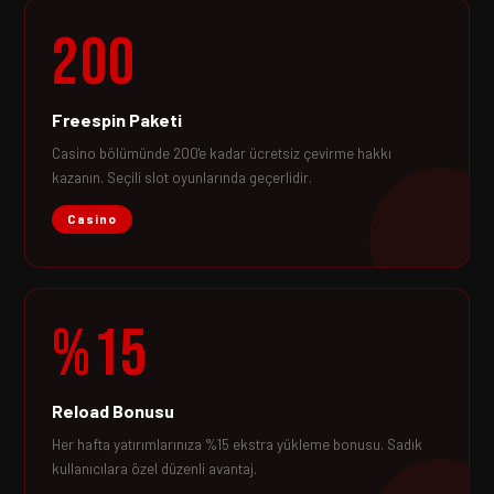
200
Freespin Paketi
Casino bölümünde 200'e kadar ücretsiz çevirme hakkı
kazanın. Seçili slot oyunlarında geçerlidir.
Casino
%15
Reload Bonusu
Her hafta yatırımlarınıza %15 ekstra yükleme bonusu. Sadık
kullanıcılara özel düzenli avantaj.