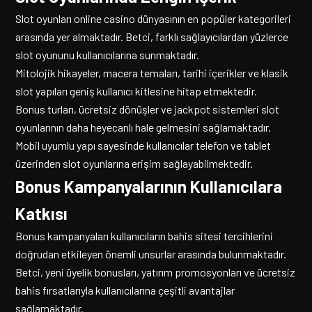
Slot oyunları online casino dünyasının en popüler kategorileri
arasında yer almaktadır. Betci, farklı sağlayıcılardan yüzlerce
slot oyununu kullanıcılarına sunmaktadır.
Mitolojik hikayeler, macera temaları, tarihi içerikler ve klasik
slot yapıları geniş kullanıcı kitlesine hitap etmektedir.
Bonus turları, ücretsiz dönüşler ve jackpot sistemleri slot
oyunlarının daha heyecanlı hale gelmesini sağlamaktadır.
Mobil uyumlu yapı sayesinde kullanıcılar telefon ve tablet
üzerinden slot oyunlarına erişim sağlayabilmektedir.
Bonus Kampanyalarının Kullanıcılara
Katkısı
Bonus kampanyaları kullanıcıların bahis sitesi tercihlerini
doğrudan etkileyen önemli unsurlar arasında bulunmaktadır.
Betci, yeni üyelik bonusları, yatırım promosyonları ve ücretsiz
bahis fırsatlarıyla kullanıcılarına çeşitli avantajlar
sağlamaktadır.