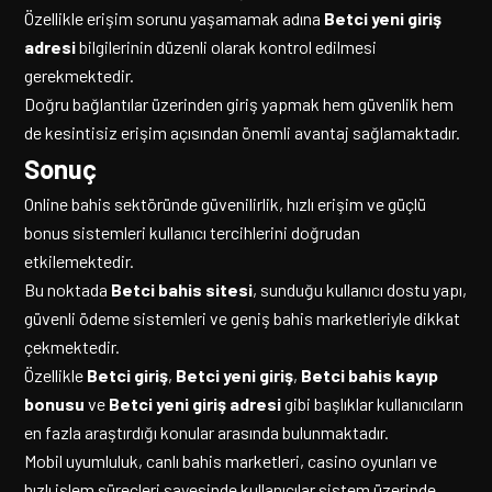
Özellikle erişim sorunu yaşamamak adına
Betci yeni giriş
adresi
bilgilerinin düzenli olarak kontrol edilmesi
gerekmektedir.
Doğru bağlantılar üzerinden giriş yapmak hem güvenlik hem
de kesintisiz erişim açısından önemli avantaj sağlamaktadır.
Sonuç
Online bahis sektöründe güvenilirlik, hızlı erişim ve güçlü
bonus sistemleri kullanıcı tercihlerini doğrudan
etkilemektedir.
Bu noktada
Betci bahis sitesi
, sunduğu kullanıcı dostu yapı,
güvenli ödeme sistemleri ve geniş bahis marketleriyle dikkat
çekmektedir.
Özellikle
Betci giriş
,
Betci yeni giriş
,
Betci bahis kayıp
bonusu
ve
Betci yeni giriş adresi
gibi başlıklar kullanıcıların
en fazla araştırdığı konular arasında bulunmaktadır.
Mobil uyumluluk, canlı bahis marketleri, casino oyunları ve
hızlı işlem süreçleri sayesinde kullanıcılar sistem üzerinde