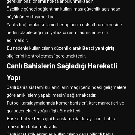
gereken bazı önemli noktalar bulunmaktadır.
Özellikle güncel bağlantının kullanılması güvenlik açısından
büyük önem taşımaktadır.
Yanlış bağlantılar kullanıcı hesaplarının risk altına girmesine
neden olabileceği için yalnızca resmi adresler tercih
edilmelidir.
Bu nedenle kullanıcıların düzenli olarak
Betci yeni giriş
bilgilerini kontrol etmesi gerekmektedir.
Canlı Bahislerin Sağladığı Hareketli
Yapı
Canlı bahis sistemi kullanıcıların maç içerisindeki gelişmelere
göre anlık işlem yapabilmesini sağlamaktadır.
Futbol karşılaşmalarında korner bahisleri, kart marketleri ve
gol seçenekleri yoğun ilgi görmektedir.
Basketbol ve tenis gibi branşlarda da detaylı canlı bahis
marketleri bulunmaktadır.
Canlı istatistik ekranları kullanıcıların daha bilinçli bahis