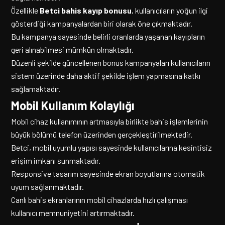
Özellikle
Betci bahis kayıp bonusu
, kullanıcıların yoğun ilgi
gösterdiği kampanyalardan biri olarak öne çıkmaktadır.
Bu kampanya sayesinde belirli oranlarda yaşanan kayıpların
geri alınabilmesi mümkün olmaktadır.
Düzenli şekilde güncellenen bonus kampanyaları kullanıcıların
sistem üzerinde daha aktif şekilde işlem yapmasına katkı
sağlamaktadır.
Mobil Kullanım Kolaylığı
Mobil cihaz kullanımının artmasıyla birlikte bahis işlemlerinin
büyük bölümü telefon üzerinden gerçekleştirilmektedir.
Betci, mobil uyumlu yapısı sayesinde kullanıcılarına kesintisiz
erişim imkanı sunmaktadır.
Responsive tasarım sayesinde ekran boyutlarına otomatik
uyum sağlanmaktadır.
Canlı bahis ekranlarının mobil cihazlarda hızlı çalışması
kullanıcı memnuniyetini artırmaktadır.