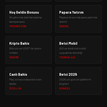
Hoş Geldin Bonusu
Papara Yatırım
İlk yatırıma özel karşılama
Papara ile anında para yatırma
kampanyası
işlemi
PROMOSYON
ÖDEME
Kripto Bahis
Betci Mobil
Bitcoin ve USDT ile işlem
iOS ve Android mobil
imkânı
uygulama desteği
ÖDEME
TEKNOLOJI
Canlı Bahis
Betci 2026
Maç esnasında anlık oran
2026 yılı güncel platform
takibi
bilgileri
ÖZELLIK
GÜNCEL