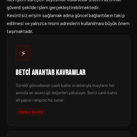
güvenli şekilde işlem gerçekleştirebilmektedir.
Kesintisiz erişim sağlamak adına güncel bağlantıların takip
edilmesi ve yalnızca resmi adreslerin kullanılması büyük önem
taşımaktadır.
⚡
Betci Anahtar Kavramlar
Sürekli güncellenen canlı bahis oranlarıyla maçların her
anında en avantajlı değerleri yakalayın. Betci canlı bahis
altyapısı rakipsiz hız sunar.
CANLI BAHIS