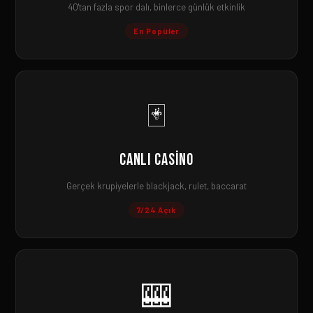
40'tan fazla spor dalı, binlerce günlük etkinlik
En Popüler
🃏
Canlı Casino
Gerçek krupiyelerle blackjack, rulet, baccarat
7/24 Açık
🎰