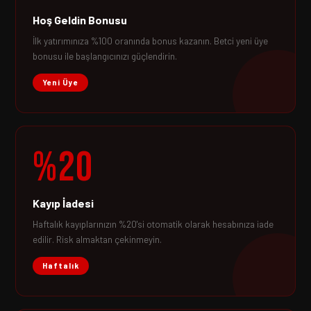
Hoş Geldin Bonusu
İlk yatırımınıza %100 oranında bonus kazanın. Betci yeni üye
bonusu ile başlangıcınızı güçlendirin.
Yeni Üye
%20
Kayıp İadesi
Haftalık kayıplarınızın %20'si otomatik olarak hesabınıza iade
edilir. Risk almaktan çekinmeyin.
Haftalık