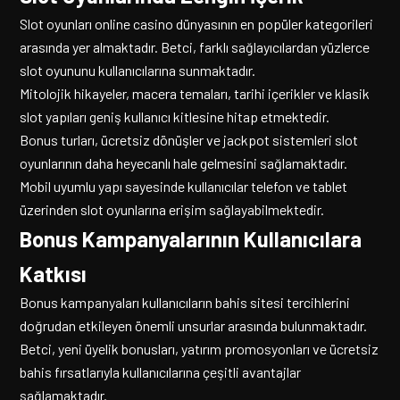
Slot oyunları online casino dünyasının en popüler kategorileri
arasında yer almaktadır. Betci, farklı sağlayıcılardan yüzlerce
slot oyununu kullanıcılarına sunmaktadır.
Mitolojik hikayeler, macera temaları, tarihi içerikler ve klasik
slot yapıları geniş kullanıcı kitlesine hitap etmektedir.
Bonus turları, ücretsiz dönüşler ve jackpot sistemleri slot
oyunlarının daha heyecanlı hale gelmesini sağlamaktadır.
Mobil uyumlu yapı sayesinde kullanıcılar telefon ve tablet
üzerinden slot oyunlarına erişim sağlayabilmektedir.
Bonus Kampanyalarının Kullanıcılara
Katkısı
Bonus kampanyaları kullanıcıların bahis sitesi tercihlerini
doğrudan etkileyen önemli unsurlar arasında bulunmaktadır.
Betci, yeni üyelik bonusları, yatırım promosyonları ve ücretsiz
bahis fırsatlarıyla kullanıcılarına çeşitli avantajlar
sağlamaktadır.