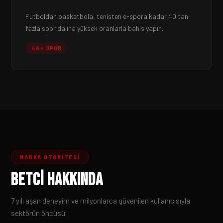
Futboldan basketbola, tenisten e-spora kadar 40'tan
fazla spor dalına yüksek oranlarla bahis yapın.
40+ SPOR
MARKA OTORITESI
Betci Hakkında
7 yılı aşan deneyim ve milyonlarca güvenilen kullanıcısıyla
sektörün öncüsü