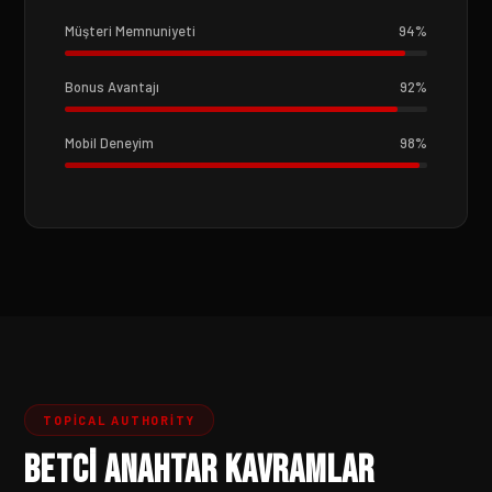
Müşteri Memnuniyeti
94%
Bonus Avantajı
92%
Mobil Deneyim
98%
TOPICAL AUTHORITY
Betci Anahtar Kavramlar