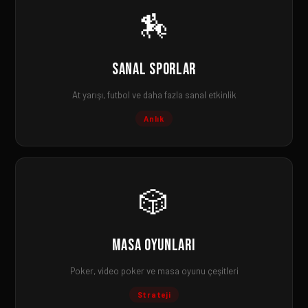
🏇
Sanal Sporlar
At yarışı, futbol ve daha fazla sanal etkinlik
Anlık
🎲
Masa Oyunları
Poker, video poker ve masa oyunu çeşitleri
Strateji