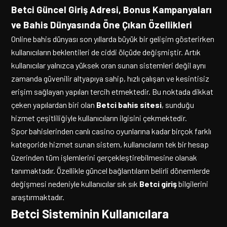
Betci Güncel Giriş Adresi, Bonus Kampanyaları
ve Bahis Dünyasında Öne Çıkan Özellikleri
Online bahis dünyası son yıllarda büyük bir gelişim gösterirken
kullanıcıların beklentileri de ciddi ölçüde değişmiştir. Artık
kullanıcılar yalnızca yüksek oran sunan sistemleri değil aynı
zamanda güvenilir altyapıya sahip, hızlı çalışan ve kesintisiz
erişim sağlayan yapıları tercih etmektedir. Bu noktada dikkat
çeken yapılardan biri olan
Betci bahis sitesi
, sunduğu
hizmet çeşitliliğiyle kullanıcıların ilgisini çekmektedir.
Spor bahislerinden canlı casino oyunlarına kadar birçok farklı
kategoride hizmet sunan sistem, kullanıcıların tek bir hesap
üzerinden tüm işlemlerini gerçekleştirebilmesine olanak
tanımaktadır. Özellikle güncel bağlantıların belirli dönemlerde
değişmesi nedeniyle kullanıcılar sık sık
Betci giriş
bilgilerini
araştırmaktadır.
Betci Sisteminin Kullanıcılara