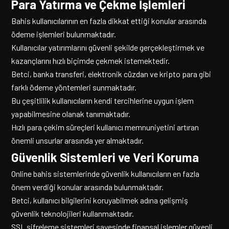
Para Yatırma ve Çekme İşlemleri
Bahis kullanıcılarının en fazla dikkat ettiği konular arasında
ödeme işlemleri bulunmaktadır.
Kullanıcılar yatırımlarını güvenli şekilde gerçekleştirmek ve
kazançlarını hızlı biçimde çekmek istemektedir.
Betci, banka transferi, elektronik cüzdan ve kripto para gibi
farklı ödeme yöntemleri sunmaktadır.
Bu çeşitlilik kullanıcıların kendi tercihlerine uygun işlem
yapabilmesine olanak tanımaktadır.
Hızlı para çekim süreçleri kullanıcı memnuniyetini artıran
önemli unsurlar arasında yer almaktadır.
Güvenlik Sistemleri ve Veri Koruma
Online bahis sistemlerinde güvenlik kullanıcıların en fazla
önem verdiği konular arasında bulunmaktadır.
Betci, kullanıcı bilgilerini koruyabilmek adına gelişmiş
güvenlik teknolojileri kullanmaktadır.
SSL şifreleme sistemleri sayesinde finansal işlemler güvenli