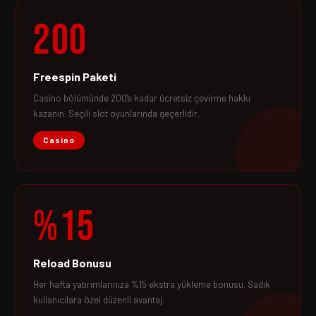
200
Freespin Paketi
Casino bölümünde 200'e kadar ücretsiz çevirme hakkı
kazanın. Seçili slot oyunlarında geçerlidir.
Casino
%15
Reload Bonusu
Her hafta yatırımlarınıza %15 ekstra yükleme bonusu. Sadık
kullanıcılara özel düzenli avantaj.