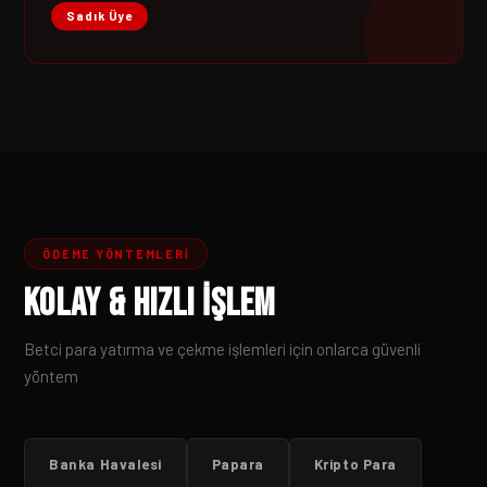
Sadık Üye
ÖDEME YÖNTEMLERI
Kolay & Hızlı İşlem
Betci para yatırma ve çekme işlemleri için onlarca güvenli
yöntem
Banka Havalesi
Papara
Kripto Para