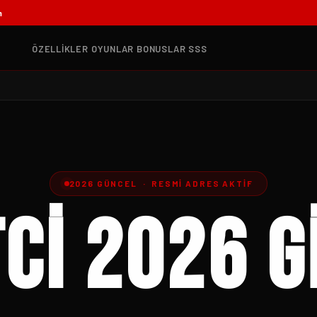
m
ÖZELLIKLER
OYUNLAR
BONUSLAR
SSS
2026 GÜNCEL · RESMI ADRES AKTIF
ci 2026 G