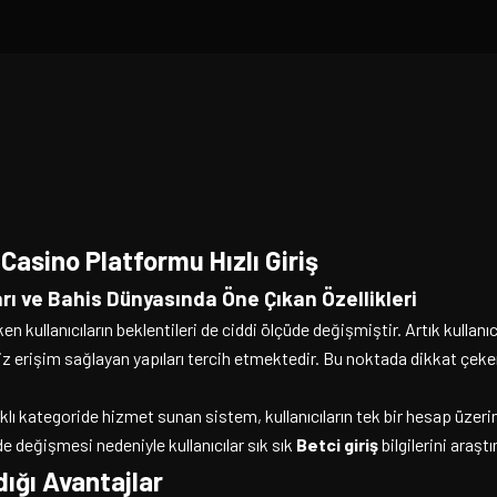
 Casino Platformu Hızlı Giriş
rı ve Bahis Dünyasında Öne Çıkan Özellikleri
en kullanıcıların beklentileri de ciddi ölçüde değişmiştir. Artık kullan
siz erişim sağlayan yapıları tercih etmektedir. Bu noktada dikkat çeke
rklı kategoride hizmet sunan sistem, kullanıcıların tek bir hesap üzer
de değişmesi nedeniyle kullanıcılar sık sık
Betci giriş
bilgilerini araşt
dığı Avantajlar