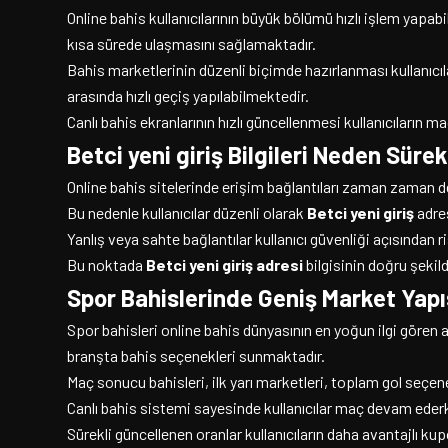
Online bahis kullanıcılarının büyük bölümü hızlı işlem yapabi
kısa sürede ulaşmasını sağlamaktadır.
Bahis marketlerinin düzenli biçimde hazırlanması kullanıcıla
arasında hızlı geçiş yapılabilmektedir.
Canlı bahis ekranlarının hızlı güncellenmesi kullanıcıların 
Betci yeni giriş
Bilgileri Neden Sürekl
Online bahis sitelerinde erişim bağlantıları zaman zaman d
Bu nedenle kullanıcılar düzenli olarak
Betci yeni giriş
adres
Yanlış veya sahte bağlantılar kullanıcı güvenliği açısından 
Bu noktada
Betci yeni giriş adresi
bilgisinin doğru şeki
Spor Bahislerinde Geniş Market Yapı
Spor bahisleri online bahis dünyasının en yoğun ilgi gören
branşta bahis seçenekleri sunmaktadır.
Maç sonucu bahisleri, ilk yarı marketleri, toplam gol seçen
Canlı bahis sistemi sayesinde kullanıcılar maç devam eder
Sürekli güncellenen oranlar kullanıcıların daha avantajlı k