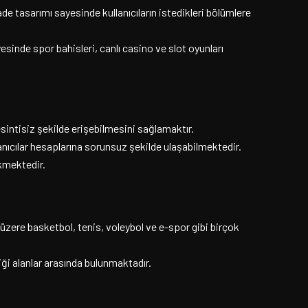
ade tasarımı sayesinde kullanıcıların istedikleri bölümlere
esinde spor bahisleri, canlı casino ve slot oyunları
sintisiz şekilde erişebilmesini sağlamaktır.
anıcılar hesaplarına sorunsuz şekilde ulaşabilmektedir.
ekmektedir.
üzere basketbol, tenis, voleybol ve e-spor gibi birçok
iği alanlar arasında bulunmaktadır.