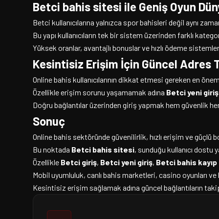
Betci bahis sitesi
ile Geniş Oyun Dün
Betci kullanıcılarına yalnızca spor bahisleri değil aynı zama
Bu yapı kullanıcıların tek bir sistem üzerinden farklı kateg
Yüksek oranlar, avantajlı bonuslar ve hızlı ödeme sistemleri
Kesintisiz Erişim İçin Güncel Adres 
Online bahis kullanıcılarının dikkat etmesi gereken en öneml
Özellikle erişim sorunu yaşamamak adına
Betci yeni giri
Doğru bağlantılar üzerinden giriş yapmak hem güvenlik he
Sonuç
Online bahis sektöründe güvenilirlik, hızlı erişim ve güçlü 
Bu noktada
Betci bahis sitesi
, sunduğu kullanıcı dostu 
Özellikle
Betci giriş
,
Betci yeni giriş
,
Betci bahis kayı
Mobil uyumluluk, canlı bahis marketleri, casino oyunları ve 
Kesintisiz erişim sağlamak adına güncel bağlantıların taki