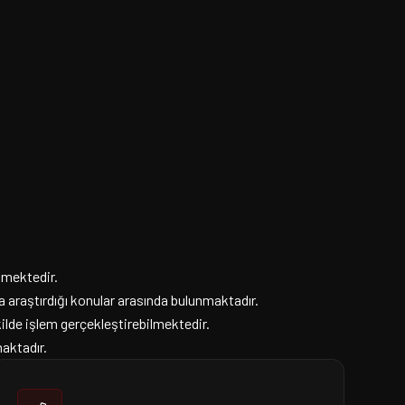
kmektedir.
zla araştırdığı konular arasında bulunmaktadır.
kilde işlem gerçekleştirebilmektedir.
aktadır.