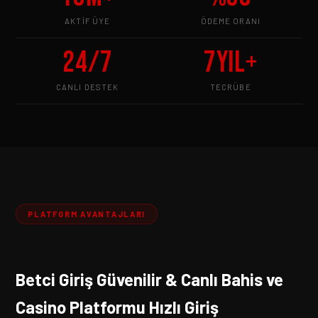
AKTIF ÜYE
ÖDEME ORANI
24/7
7yıl+
CANLI DESTEK
TECRÜBE
PLATFORM AVANTAJLARI
Betci Giriş Güvenilir & Canlı Bahis ve
Casino Platformu Hızlı Giriş