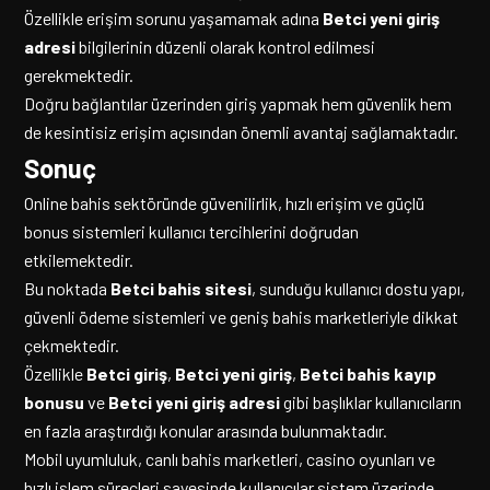
Özellikle erişim sorunu yaşamamak adına
Betci yeni giriş
adresi
bilgilerinin düzenli olarak kontrol edilmesi
gerekmektedir.
Doğru bağlantılar üzerinden giriş yapmak hem güvenlik hem
de kesintisiz erişim açısından önemli avantaj sağlamaktadır.
Sonuç
Online bahis sektöründe güvenilirlik, hızlı erişim ve güçlü
bonus sistemleri kullanıcı tercihlerini doğrudan
etkilemektedir.
Bu noktada
Betci bahis sitesi
, sunduğu kullanıcı dostu yapı,
güvenli ödeme sistemleri ve geniş bahis marketleriyle dikkat
çekmektedir.
Özellikle
Betci giriş
,
Betci yeni giriş
,
Betci bahis kayıp
bonusu
ve
Betci yeni giriş adresi
gibi başlıklar kullanıcıların
en fazla araştırdığı konular arasında bulunmaktadır.
Mobil uyumluluk, canlı bahis marketleri, casino oyunları ve
hızlı işlem süreçleri sayesinde kullanıcılar sistem üzerinde