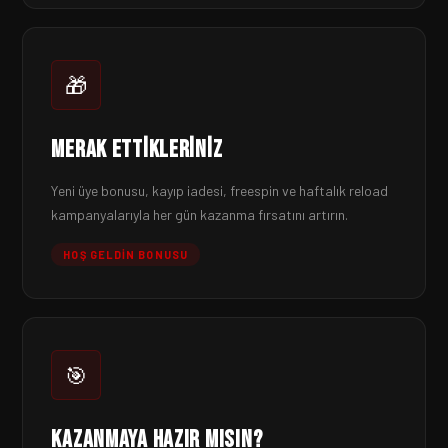
🎁
Merak Ettikleriniz
Yeni üye bonusu, kayıp iadesi, freespin ve haftalık reload
kampanyalarıyla her gün kazanma fırsatını artırın.
HOŞ GELDIN BONUSU
🎯
Kazanmaya Hazır mısın?