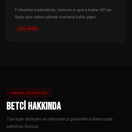
Futboldan basketbola, tenisten e-spora kadar 40'tan
fazla spor dalına yüksek oranlarla bahis yapın.
40+ SPOR
MARKA OTORITESI
Betci Hakkında
7 yılı aşan deneyim ve milyonlarca güvenilen kullanıcısıyla
sektörün öncüsü