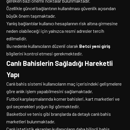
gereken bazı önemli noktalar bulunmaktadır.
Özellikle güncel bağlantının kullanılması güvenlik açısından
büyük önem taşımaktadır.
Yanlış bağlantılar kullanıcı hesaplarının risk altına girmesine
neden olabileceği için yalnızca resmi adresler tercih
edilmelidir.
Bu nedenle kullanıcıların düzenli olarak
Betci yeni giriş
bilgilerini kontrol etmesi gerekmektedir.
Canlı Bahislerin Sağladığı Hareketli
Yapı
Canlı bahis sistemi kullanıcıların maç içerisindeki gelişmelere
göre anlık işlem yapabilmesini sağlamaktadır.
Futbol karşılaşmalarında korner bahisleri, kart marketleri ve
gol seçenekleri yoğun ilgi görmektedir.
Basketbol ve tenis gibi branşlarda da detaylı canlı bahis
marketleri bulunmaktadır.
Canlı istatistik ekranları kullanıcıların daha bilinçli bahis