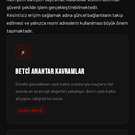
güvenli şekilde işlem gerçekleştirebilmektedir.
Kesintisiz erişim sağlamak adına güncel bağlantıların takip
edilmesi ve yalnızca resmi adreslerin kullanılması büyük önem
taşımaktadır.
⚡
Betci Anahtar Kavramlar
Sürekli güncellenen canlı bahis oranlarıyla maçların her
anında en avantajlı değerleri yakalayın. Betci canlı bahis
altyapısı rakipsiz hız sunar.
CANLI BAHIS