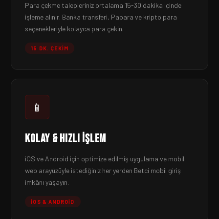
Para çekme talepleriniz ortalama 15-30 dakika içinde
işleme alınır. Banka transferi, Papara ve kripto para
seçenekleriyle kolayca para çekin.
15 DK. ÇEKIM
📱
Kolay & Hızlı İşlem
iOS ve Android için optimize edilmiş uygulama ve mobil
web arayüzüyle istediğiniz her yerden Betci mobil giriş
imkânı yaşayın.
IOS & ANDROID