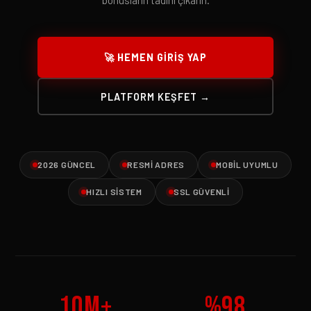
bonusların tadını çıkarın.
🚀 HEMEN GIRIŞ YAP
PLATFORM KEŞFET →
2026 GÜNCEL
RESMI ADRES
MOBIL UYUMLU
HIZLI SISTEM
SSL GÜVENLI
10M+
%98