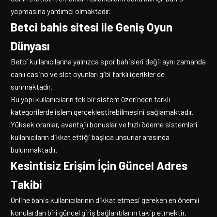
yapmasına yardımcı olmaktadır.
Betci bahis sitesi
ile Geniş Oyun
Dünyası
Betci kullanıcılarına yalnızca spor bahisleri değil aynı zamanda
canlı casino ve slot oyunları gibi farklı içerikler de
sunmaktadır.
Bu yapı kullanıcıların tek bir sistem üzerinden farklı
kategorilerde işlem gerçekleştirebilmesini sağlamaktadır.
Yüksek oranlar, avantajlı bonuslar ve hızlı ödeme sistemleri
kullanıcıların dikkat ettiği başlıca unsurlar arasında
bulunmaktadır.
Kesintisiz Erişim İçin Güncel Adres
Takibi
Online bahis kullanıcılarının dikkat etmesi gereken en önemli
konulardan biri güncel giriş bağlantılarını takip etmektir.