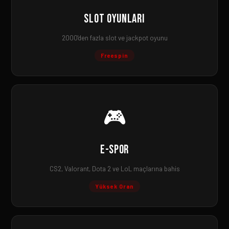
Slot Oyunları
2000'den fazla slot ve jackpot oyunu
Freespin
🎮
E-Spor
CS2, Valorant, Dota 2 ve LoL maçlarına bahis
Yüksek Oran