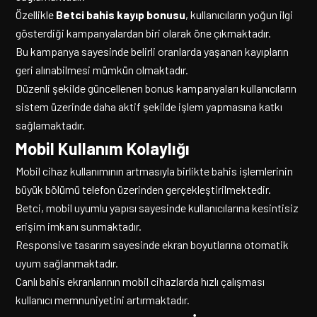
Özellikle
Betci bahis kayıp bonusu
, kullanıcıların yoğun ilgi
gösterdiği kampanyalardan biri olarak öne çıkmaktadır.
Bu kampanya sayesinde belirli oranlarda yaşanan kayıpların
geri alınabilmesi mümkün olmaktadır.
Düzenli şekilde güncellenen bonus kampanyaları kullanıcıların
sistem üzerinde daha aktif şekilde işlem yapmasına katkı
sağlamaktadır.
Mobil Kullanım Kolaylığı
Mobil cihaz kullanımının artmasıyla birlikte bahis işlemlerinin
büyük bölümü telefon üzerinden gerçekleştirilmektedir.
Betci, mobil uyumlu yapısı sayesinde kullanıcılarına kesintisiz
erişim imkanı sunmaktadır.
Responsive tasarım sayesinde ekran boyutlarına otomatik
uyum sağlanmaktadır.
Canlı bahis ekranlarının mobil cihazlarda hızlı çalışması
kullanıcı memnuniyetini artırmaktadır.