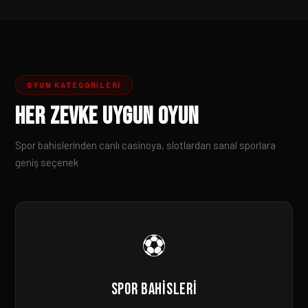
OYUN KATEGORILERI
Her Zevke Uygun Oyun
Spor bahislerinden canlı casinoya, slotlardan sanal sporlara
geniş seçenek
⚽
Spor Bahisleri