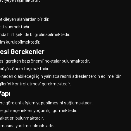
kileyen alanlardan biridir.
meti sunmaktadır.
da hızlı şekilde bilgi alınabilmektedir.
şim kurulabilmektedir.
esi Gerekenler
mesi gereken bazı önemli noktalar bulunmaktadır.
an büyük önem taşımaktadır.
e neden olabileceği için yalnızca resmi adresler tercih edilmelidir.
gilerini kontrol etmesi gerekmektedir.
Yapı
lere göre anlık işlem yapabilmesini sağlamaktadır.
ve gol seçenekleri yoğun ilgi görmektedir.
arketleri bulunmaktadır.
 yapmasına yardımcı olmaktadır.