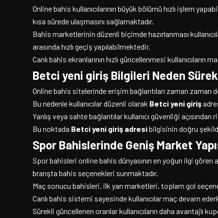
Online bahis kullanıcılarının büyük bölümü hızlı işlem yapabi
kısa sürede ulaşmasını sağlamaktadır.
Bahis marketlerinin düzenli biçimde hazırlanması kullanıcıla
arasında hızlı geçiş yapılabilmektedir.
Canlı bahis ekranlarının hızlı güncellenmesi kullanıcıların 
Betci yeni giriş
Bilgileri Neden Sürekl
Online bahis sitelerinde erişim bağlantıları zaman zaman d
Bu nedenle kullanıcılar düzenli olarak
Betci yeni giriş
adres
Yanlış veya sahte bağlantılar kullanıcı güvenliği açısından 
Bu noktada
Betci yeni giriş adresi
bilgisinin doğru şeki
Spor Bahislerinde Geniş Market Yapı
Spor bahisleri online bahis dünyasının en yoğun ilgi gören
branşta bahis seçenekleri sunmaktadır.
Maç sonucu bahisleri, ilk yarı marketleri, toplam gol seçen
Canlı bahis sistemi sayesinde kullanıcılar maç devam eder
Sürekli güncellenen oranlar kullanıcıların daha avantajlı k