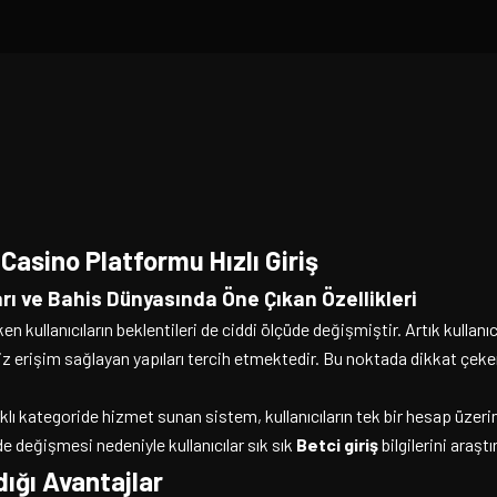
 Casino Platformu Hızlı Giriş
rı ve Bahis Dünyasında Öne Çıkan Özellikleri
en kullanıcıların beklentileri de ciddi ölçüde değişmiştir. Artık kullan
siz erişim sağlayan yapıları tercih etmektedir. Bu noktada dikkat çeke
rklı kategoride hizmet sunan sistem, kullanıcıların tek bir hesap üzer
de değişmesi nedeniyle kullanıcılar sık sık
Betci giriş
bilgilerini araşt
dığı Avantajlar