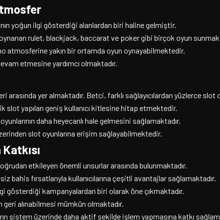
Atmosfer
ının yoğun ilgi gösterdiği alanlardan biri haline gelmiştir.
 oynanan rulet, blackjack, baccarat ve poker gibi birçok oyun sunmakt
ino atmosferine yakın bir ortamda oyun oynayabilmektedir.
 devam etmesine yardımcı olmaktadır.
ri arasında yer almaktadır. Betci, farklı sağlayıcılardan yüzlerce slot
ik slot yapıları geniş kullanıcı kitlesine hitap etmektedir.
t oyunlarının daha heyecanlı hale gelmesini sağlamaktadır.
üzerinden slot oyunlarına erişim sağlayabilmektedir.
 Katkısı
i doğrudan etkileyen önemli unsurlar arasında bulunmaktadır.
iz bahis fırsatlarıyla kullanıcılarına çeşitli avantajlar sağlamaktadır.
 ilgi gösterdiği kampanyalardan biri olarak öne çıkmaktadır.
n geri alınabilmesi mümkün olmaktadır.
arın sistem üzerinde daha aktif şekilde işlem yapmasına katkı sağlam