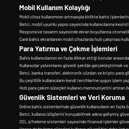
Mobil Kullanım Kolaylığı
Mobil cihaz kullanımının artmasıyla birlikte bahis işlemler
Betci, mobil uyumlu yapısı sayesinde kullanıcılarına kesin
Responsive tasarım sayesinde ekran boyutlarına otomati
Canlı bahis ekranlarının mobil cihazlarda hızlı çalışması ku
Para Yatırma ve Çekme İşlemleri
Bahis kullanıcılarının en fazla dikkat ettiği konular arasın
Kullanıcılar yatırımlarını güvenli şekilde gerçekleştirmek v
Betci, banka transferi, elektronik cüzdan ve kripto para g
Bu çeşitlilik kullanıcıların kendi tercihlerine uygun işlem 
Hızlı para çekim süreçleri kullanıcı memnuniyetini artıran 
Güvenlik Sistemleri ve Veri Koruma
Online bahis sistemlerinde güvenlik kullanıcıların en fazla
Betci, kullanıcı bilgilerini koruyabilmek adına gelişmiş güve
SSL şifreleme sistemleri sayesinde finansal işlemler güven
Hesap doğrulama süreçleri kullanıcı güvenliğini daha üst s