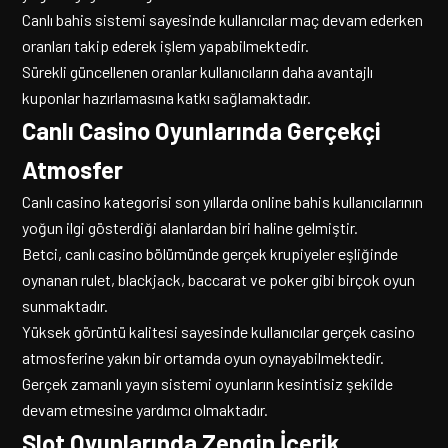
Canlı bahis sistemi sayesinde kullanıcılar maç devam ederken
oranları takip ederek işlem yapabilmektedir.
Sürekli güncellenen oranlar kullanıcıların daha avantajlı
kuponlar hazırlamasına katkı sağlamaktadır.
Canlı Casino Oyunlarında Gerçekçi
Atmosfer
Canlı casino kategorisi son yıllarda online bahis kullanıcılarının
yoğun ilgi gösterdiği alanlardan biri haline gelmiştir.
Betci, canlı casino bölümünde gerçek krupiyeler eşliğinde
oynanan rulet, blackjack, baccarat ve poker gibi birçok oyun
sunmaktadır.
Yüksek görüntü kalitesi sayesinde kullanıcılar gerçek casino
atmosferine yakın bir ortamda oyun oynayabilmektedir.
Gerçek zamanlı yayın sistemi oyunların kesintisiz şekilde
devam etmesine yardımcı olmaktadır.
Slot Oyunlarında Zengin İçerik