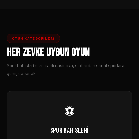
OYUN KATEGORILERI
Her Zevke Uygun Oyun
Spor bahislerinden canlı casinoya, slotlardan sanal sporlara
geniş seçenek
⚽
Spor Bahisleri