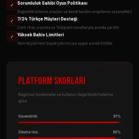
Sorumluluk Sahibi Oyun Politikası
✓
Bağımlılık önleme araçları ve kendi kendini engelleme seçenekleri
7/24 Türkçe Müşteri Desteği
✓
Canlı chat, e-posta ve Telegram kanallarıyla anında yardım
Yüksek Bahis Limitleri
✓
Hem küçük hem büyük yatırımcıya uygun esnek limitler
Platform Skorları
Bağımsız incelemeler ve kullanıcı değerlendirmelerine
göre
Güvenilirlik
97%
Ödeme Hızı
95%