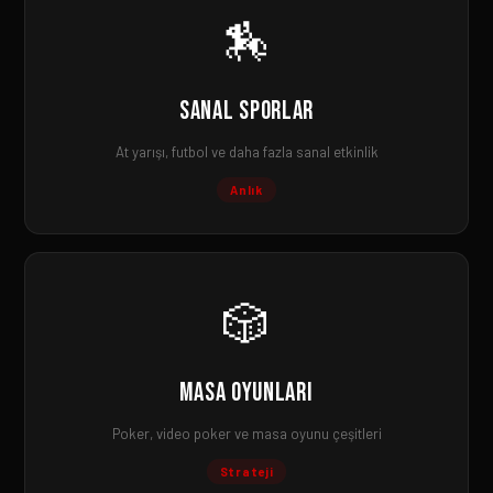
🏇
Sanal Sporlar
At yarışı, futbol ve daha fazla sanal etkinlik
Anlık
🎲
Masa Oyunları
Poker, video poker ve masa oyunu çeşitleri
Strateji