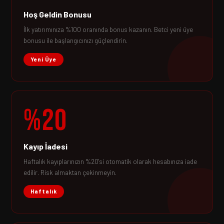
Hoş Geldin Bonusu
İlk yatırımınıza %100 oranında bonus kazanın. Betci yeni üye
bonusu ile başlangıcınızı güçlendirin.
Yeni Üye
%20
Kayıp İadesi
Haftalık kayıplarınızın %20'si otomatik olarak hesabınıza iade
edilir. Risk almaktan çekinmeyin.
Haftalık