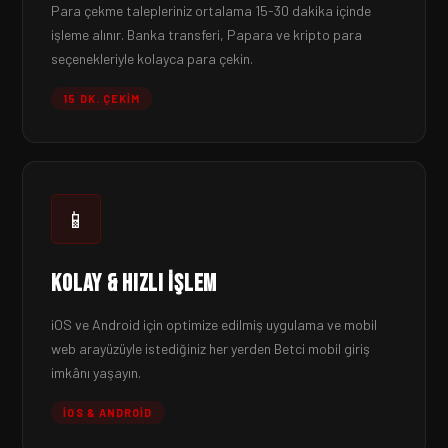
Para çekme talepleriniz ortalama 15-30 dakika içinde
işleme alınır. Banka transferi, Papara ve kripto para
seçenekleriyle kolayca para çekin.
15 DK. ÇEKIM
📱
Kolay & Hızlı İşlem
iOS ve Android için optimize edilmiş uygulama ve mobil
web arayüzüyle istediğiniz her yerden Betci mobil giriş
imkânı yaşayın.
IOS & ANDROID