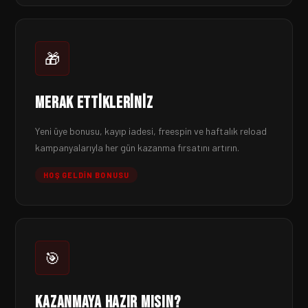
🎁
Merak Ettikleriniz
Yeni üye bonusu, kayıp iadesi, freespin ve haftalık reload
kampanyalarıyla her gün kazanma fırsatını artırın.
HOŞ GELDIN BONUSU
🎯
Kazanmaya Hazır mısın?