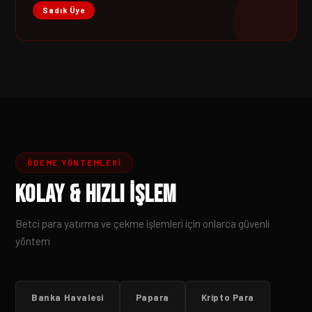
Sadık Üye
ÖDEME YÖNTEMLERI
Kolay & Hızlı İşlem
Betci para yatırma ve çekme işlemleri için onlarca güvenli
yöntem
Banka Havalesi
Papara
Kripto Para