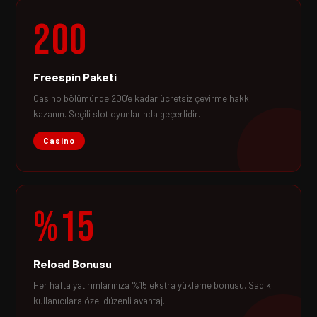
200
Freespin Paketi
Casino bölümünde 200'e kadar ücretsiz çevirme hakkı
kazanın. Seçili slot oyunlarında geçerlidir.
Casino
%15
Reload Bonusu
Her hafta yatırımlarınıza %15 ekstra yükleme bonusu. Sadık
kullanıcılara özel düzenli avantaj.