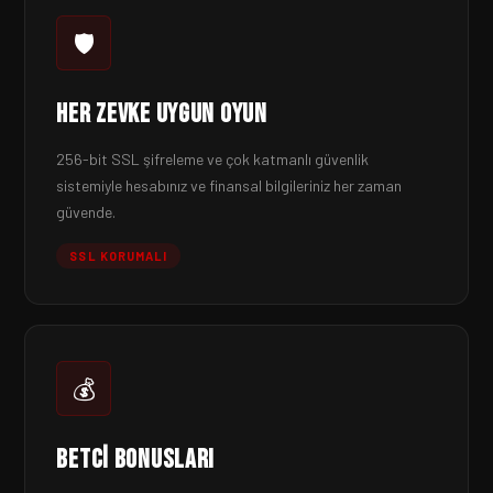
🛡️
Her Zevke Uygun Oyun
256-bit SSL şifreleme ve çok katmanlı güvenlik
sistemiyle hesabınız ve finansal bilgileriniz her zaman
güvende.
SSL KORUMALI
💰
Betci Bonusları