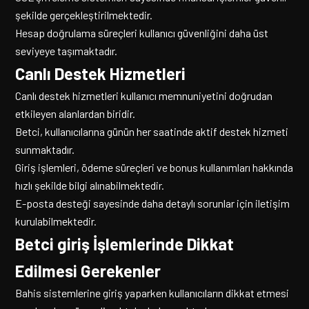
şekilde gerçekleştirilmektedir.
Hesap doğrulama süreçleri kullanıcı güvenliğini daha üst
seviyeye taşımaktadır.
Canlı Destek Hizmetleri
Canlı destek hizmetleri kullanıcı memnuniyetini doğrudan
etkileyen alanlardan biridir.
Betci, kullanıcılarına günün her saatinde aktif destek hizmeti
sunmaktadır.
Giriş işlemleri, ödeme süreçleri ve bonus kullanımları hakkında
hızlı şekilde bilgi alınabilmektedir.
E-posta desteği sayesinde daha detaylı sorunlar için iletişim
kurulabilmektedir.
Betci giriş
İşlemlerinde Dikkat
Edilmesi Gerekenler
Bahis sistemlerine giriş yaparken kullanıcıların dikkat etmesi