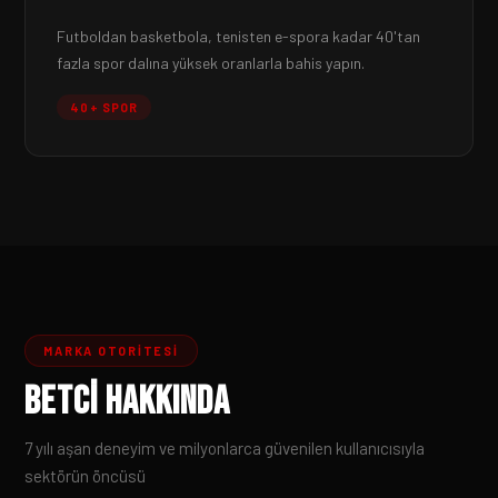
Futboldan basketbola, tenisten e-spora kadar 40'tan
fazla spor dalına yüksek oranlarla bahis yapın.
40+ SPOR
MARKA OTORITESI
Betci Hakkında
7 yılı aşan deneyim ve milyonlarca güvenilen kullanıcısıyla
sektörün öncüsü