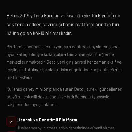
Betci, 2019 yılında kurulan ve kısa sürede Türkiye'nin en
çok tercih edilen çevrimiçi bahis platformlarından biri
hâline gelen köklü bir markadır.
Platform, spor bahislerinin yanı sıra canlı casino, slot ve sanal
oyun kategorileriyle kullanıcılara tam anlamıyla bir eğlence
merkezi sunmaktadır. Betci yeni giriş adresi her zaman aktif ve
erişilebilir tutulmakta; olası erişim engellerine karşı anlık çözüm
üretilmektedir.
Kullanıcı deneyimini ön planda tutan Betci, sürekli güncellenen
arayüzü, çok dilli destek hattı ve hızlı ödeme altyapısıyla
rakiplerinden ayrışmaktadır.
Lisanslı ve Denetimli Platform
✓
Uluslararası oyun otoritelerinin denetiminde güvenli hizmet