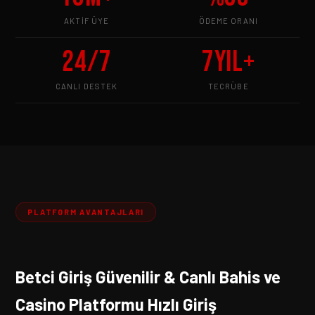
AKTIF ÜYE
ÖDEME ORANI
24/7
7yıl+
CANLI DESTEK
TECRÜBE
PLATFORM AVANTAJLARI
Betci Giriş Güvenilir & Canlı Bahis ve
Casino Platformu Hızlı Giriş