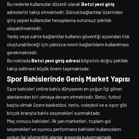
Bu nedenle kullanıcılar düzenli olarak
Betci yeni giriş
adreslerini takip etmektedir. Güncel bağlantılar üzerinden
giriş yapan kullanıcılar hesaplarına sorunsuz şekilde
ulaşabilmektedir.
Yanlış veya sahte bağlantılar kullanıcı güvenliği açısından risk
oluşturabileceği için yalnızca resmi bağlantıların kullanılması
gerekmektedir.
Bu noktada
Betci yeni giriş adresi
bilgisinin doğru şekilde
takip edilmesi büyük önem taşımaktadır.
Spor Bahislerinde Geniş Market Yapısı
Spor bahisleri online bahis dünyasının en yoğun ilgi gören
alanlarından biri olmaya devam etmektedir. Betci, futbol
başta olmak üzere basketbol, tenis, voleybol ve e-spor gibi
birçok branşta bahis seçenekleri sunmaktadır.
Maç sonucu bahisleri, ilk yarı marketleri, toplam gol
seçenekleri ve oyuncu performans bahisleri kullanıcıların
yoğun ilgi gösterdiği alanlar arasında bulunmaktadır.