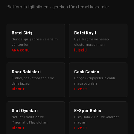
Platformla ilgili bilmeniz gereken tüm temel kavramlar
Betci Giriş
Betci Kayıt
Güncel giriş adresi ve erişim
Üyelik açma ve hesap
yöntemleri
oluşturma adımları
ANA KONU
İLIŞKILI
Spor Bahisleri
Canlı Casino
Futbol, basketbol, tenis ve
Gerçek krupiyelerle canlı
daha fazlası
masa oyunları
HIZMET
HIZMET
Slot Oyunları
E-Spor Bahis
NetEnt, Evolution ve
CS2, Dota 2, LoL ve Valorant
Pragmatic Play slotları
maçları
HIZMET
HIZMET