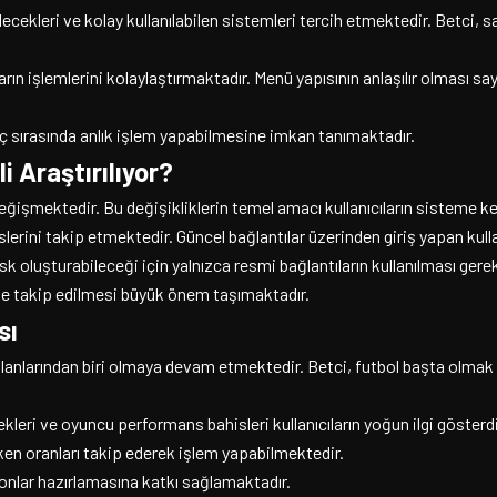
lecekleri ve kolay kullanılabilen sistemleri tercih etmektedir. Betci, s
rın işlemlerini kolaylaştırmaktadır. Menü yapısının anlaşılır olması say
maç sırasında anlık işlem yapabilmesine imkan tanımaktadır.
i Araştırılıyor?
eğişmektedir. Bu değişikliklerin temel amacı kullanıcıların sisteme ke
lerini takip etmektedir. Güncel bağlantılar üzerinden giriş yapan kull
risk oluşturabileceği için yalnızca resmi bağlantıların kullanılması ger
lde takip edilmesi büyük önem taşımaktadır.
sı
 alanlarından biri olmaya devam etmektedir. Betci, futbol başta olmak 
ekleri ve oyuncu performans bahisleri kullanıcıların yoğun ilgi gösterd
ken oranları takip ederek işlem yapabilmektedir.
uponlar hazırlamasına katkı sağlamaktadır.