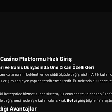
 Casino Platformu Hızlı Giriş
rı ve Bahis Dünyasında Öne Çıkan Özellikleri
en kullanıcıların beklentileri de ciddi ölçüde değişmiştir. Artık kullan
siz erişim sağlayan yapıları tercih etmektedir. Bu noktada dikkat çeke
rklı kategoride hizmet sunan sistem, kullanıcıların tek bir hesap üzer
de değişmesi nedeniyle kullanıcılar sık sık
Betci giriş
bilgilerini araşt
dığı Avantajlar