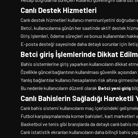
Canlı Destek Hizmetleri
Canlı destek hizmetleri kullanıcı memnuniyetini doğrudan et
Betci, kullanıcılarına günün her saatinde aktif destek hiz
Giriş işlemleri, ödeme süreçleri ve bonus kullanımları hakkın
E-posta desteği sayesinde daha detaylı sorunlar için ileti
Betci giriş
İşlemlerinde Dikkat Edilm
Bahis sistemlerine giriş yaparken kullanıcıların dikkat et
Özellikle güncel bağlantının kullanılması güvenlik açısınd
Yanlış bağlantılar kullanıcı hesaplarının risk altına girmesin
Bu nedenle kullanıcıların düzenli olarak
Betci yeni giriş
bil
Canlı Bahislerin Sağladığı Hareketli 
Canlı bahis sistemi kullanıcıların maç içerisindeki gelişme
Futbol karşılaşmalarında korner bahisleri, kart marketleri 
Basketbol ve tenis gibi branşlarda da detaylı canlı bahis m
Canlı istatistik ekranları kullanıcıların daha bilinçli bahis