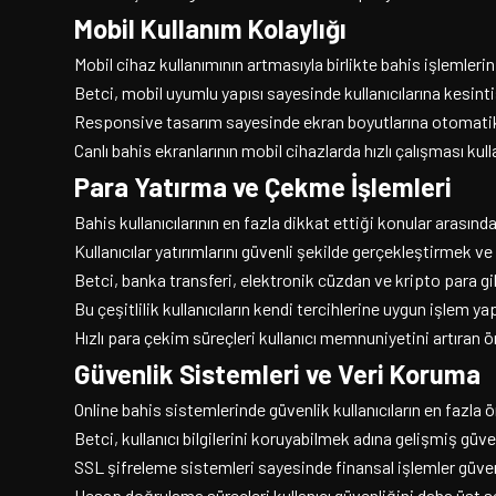
Mobil Kullanım Kolaylığı
Mobil cihaz kullanımının artmasıyla birlikte bahis işlemler
Betci, mobil uyumlu yapısı sayesinde kullanıcılarına kesin
Responsive tasarım sayesinde ekran boyutlarına otomati
Canlı bahis ekranlarının mobil cihazlarda hızlı çalışması ku
Para Yatırma ve Çekme İşlemleri
Bahis kullanıcılarının en fazla dikkat ettiği konular arasın
Kullanıcılar yatırımlarını güvenli şekilde gerçekleştirmek v
Betci, banka transferi, elektronik cüzdan ve kripto para g
Bu çeşitlilik kullanıcıların kendi tercihlerine uygun işlem 
Hızlı para çekim süreçleri kullanıcı memnuniyetini artıran 
Güvenlik Sistemleri ve Veri Koruma
Online bahis sistemlerinde güvenlik kullanıcıların en fazla
Betci, kullanıcı bilgilerini koruyabilmek adına gelişmiş güve
SSL şifreleme sistemleri sayesinde finansal işlemler güven
Hesap doğrulama süreçleri kullanıcı güvenliğini daha üst s