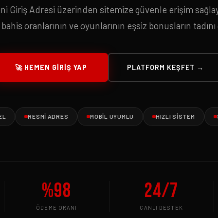
eni Giriş Adresi üzerinden sitemize güvenle erişim sağla
bahis oranlarının ve oyunlarının eşsiz bonusların tadını 
🚀 HEMEN GIRIŞ YAP
PLATFORM KEŞFET →
EL
RESMI ADRES
MOBIL UYUMLU
HIZLI SISTEM
%98
24/7
ÖDEME ORANI
CANLI DESTEK