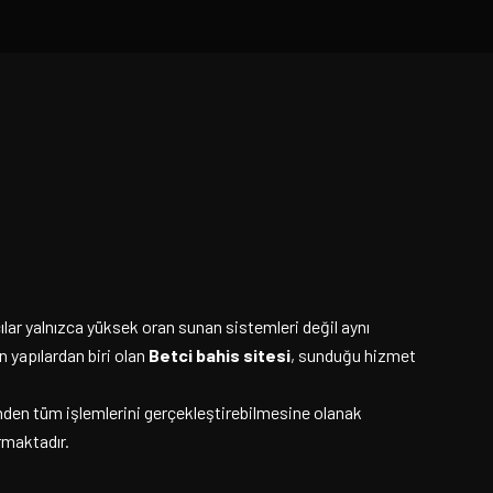
ıcılar yalnızca yüksek oran sunan sistemleri değil aynı
n yapılardan biri olan
Betci bahis sitesi
, sunduğu hizmet
inden tüm işlemlerini gerçekleştirebilmesine olanak
ırmaktadır.