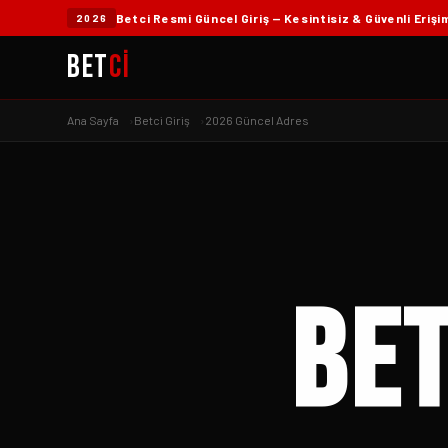
Betci Resmi Güncel Giriş — Kesintisiz & Güvenli Erişi
2026
Bet
Ci
Ana Sayfa
Betci Giriş
2026 Güncel Adres
Bet