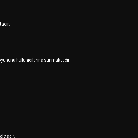
adır.
 oyununu kullanıcılarına sunmaktadır.
aktadır.