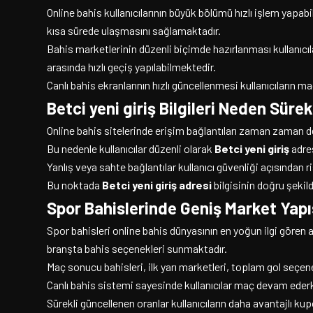
Online bahis kullanıcılarının büyük bölümü hızlı işlem yapabi
kısa sürede ulaşmasını sağlamaktadır.
Bahis marketlerinin düzenli biçimde hazırlanması kullanıcıla
arasında hızlı geçiş yapılabilmektedir.
Canlı bahis ekranlarının hızlı güncellenmesi kullanıcıların 
Betci yeni giriş
Bilgileri Neden Sürekl
Online bahis sitelerinde erişim bağlantıları zaman zaman d
Bu nedenle kullanıcılar düzenli olarak
Betci yeni giriş
adres
Yanlış veya sahte bağlantılar kullanıcı güvenliği açısından 
Bu noktada
Betci yeni giriş adresi
bilgisinin doğru şeki
Spor Bahislerinde Geniş Market Yapı
Spor bahisleri online bahis dünyasının en yoğun ilgi gören
branşta bahis seçenekleri sunmaktadır.
Maç sonucu bahisleri, ilk yarı marketleri, toplam gol seçen
Canlı bahis sistemi sayesinde kullanıcılar maç devam eder
Sürekli güncellenen oranlar kullanıcıların daha avantajlı k