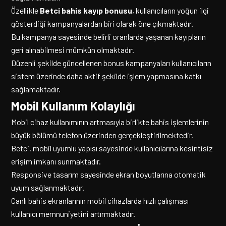
Özellikle
Betci bahis kayıp bonusu
, kullanıcıların yoğun ilgi
gösterdiği kampanyalardan biri olarak öne çıkmaktadır.
Bu kampanya sayesinde belirli oranlarda yaşanan kayıpların
geri alınabilmesi mümkün olmaktadır.
Düzenli şekilde güncellenen bonus kampanyaları kullanıcıların
sistem üzerinde daha aktif şekilde işlem yapmasına katkı
sağlamaktadır.
Mobil Kullanım Kolaylığı
Mobil cihaz kullanımının artmasıyla birlikte bahis işlemlerinin
büyük bölümü telefon üzerinden gerçekleştirilmektedir.
Betci, mobil uyumlu yapısı sayesinde kullanıcılarına kesintisiz
erişim imkanı sunmaktadır.
Responsive tasarım sayesinde ekran boyutlarına otomatik
uyum sağlanmaktadır.
Canlı bahis ekranlarının mobil cihazlarda hızlı çalışması
kullanıcı memnuniyetini artırmaktadır.