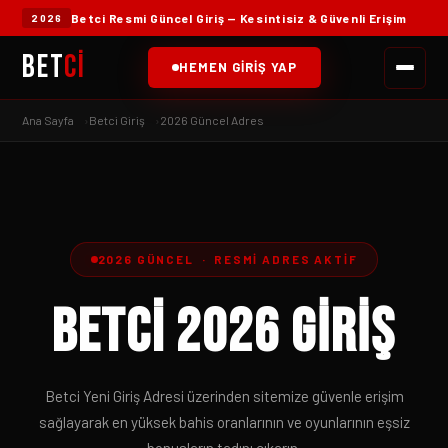
Betci Resmi Güncel Giriş — Kesintisiz & Güvenli Erişim
2026
Bet
Ci
HEMEN GIRIŞ YAP
Ana Sayfa
Betci Giriş
2026 Güncel Adres
2026 GÜNCEL · RESMI ADRES AKTIF
Betci 2026 GİRİŞ
Betci Yeni Giriş Adresi üzerinden sitemize güvenle erişim
sağlayarak en yüksek bahis oranlarının ve oyunlarının eşsiz