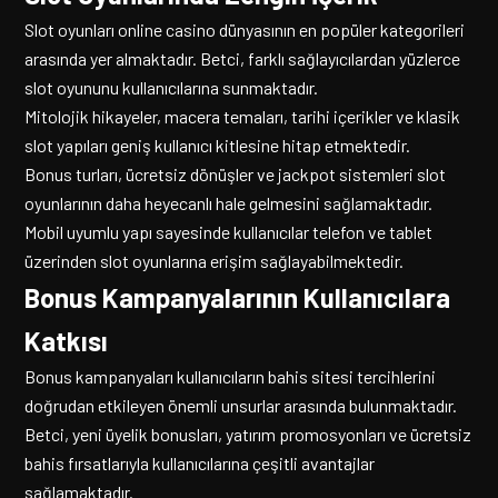
Slot oyunları online casino dünyasının en popüler kategorileri
arasında yer almaktadır. Betci, farklı sağlayıcılardan yüzlerce
slot oyununu kullanıcılarına sunmaktadır.
Mitolojik hikayeler, macera temaları, tarihi içerikler ve klasik
slot yapıları geniş kullanıcı kitlesine hitap etmektedir.
Bonus turları, ücretsiz dönüşler ve jackpot sistemleri slot
oyunlarının daha heyecanlı hale gelmesini sağlamaktadır.
Mobil uyumlu yapı sayesinde kullanıcılar telefon ve tablet
üzerinden slot oyunlarına erişim sağlayabilmektedir.
Bonus Kampanyalarının Kullanıcılara
Katkısı
Bonus kampanyaları kullanıcıların bahis sitesi tercihlerini
doğrudan etkileyen önemli unsurlar arasında bulunmaktadır.
Betci, yeni üyelik bonusları, yatırım promosyonları ve ücretsiz
bahis fırsatlarıyla kullanıcılarına çeşitli avantajlar
sağlamaktadır.