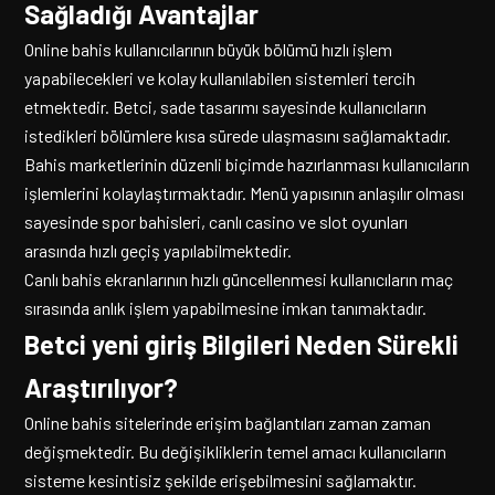
Sağladığı Avantajlar
Online bahis kullanıcılarının büyük bölümü hızlı işlem
yapabilecekleri ve kolay kullanılabilen sistemleri tercih
etmektedir. Betci, sade tasarımı sayesinde kullanıcıların
istedikleri bölümlere kısa sürede ulaşmasını sağlamaktadır.
Bahis marketlerinin düzenli biçimde hazırlanması kullanıcıların
işlemlerini kolaylaştırmaktadır. Menü yapısının anlaşılır olması
sayesinde spor bahisleri, canlı casino ve slot oyunları
arasında hızlı geçiş yapılabilmektedir.
Canlı bahis ekranlarının hızlı güncellenmesi kullanıcıların maç
sırasında anlık işlem yapabilmesine imkan tanımaktadır.
Betci yeni giriş
Bilgileri Neden Sürekli
Araştırılıyor?
Online bahis sitelerinde erişim bağlantıları zaman zaman
değişmektedir. Bu değişikliklerin temel amacı kullanıcıların
sisteme kesintisiz şekilde erişebilmesini sağlamaktır.