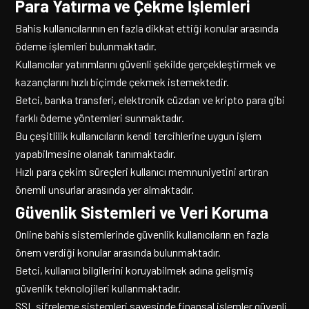
Para Yatırma ve Çekme İşlemleri
Bahis kullanıcılarının en fazla dikkat ettiği konular arasında
ödeme işlemleri bulunmaktadır.
Kullanıcılar yatırımlarını güvenli şekilde gerçekleştirmek ve
kazançlarını hızlı biçimde çekmek istemektedir.
Betci, banka transferi, elektronik cüzdan ve kripto para gibi
farklı ödeme yöntemleri sunmaktadır.
Bu çeşitlilik kullanıcıların kendi tercihlerine uygun işlem
yapabilmesine olanak tanımaktadır.
Hızlı para çekim süreçleri kullanıcı memnuniyetini artıran
önemli unsurlar arasında yer almaktadır.
Güvenlik Sistemleri ve Veri Koruma
Online bahis sistemlerinde güvenlik kullanıcıların en fazla
önem verdiği konular arasında bulunmaktadır.
Betci, kullanıcı bilgilerini koruyabilmek adına gelişmiş
güvenlik teknolojileri kullanmaktadır.
SSL şifreleme sistemleri sayesinde finansal işlemler güvenli