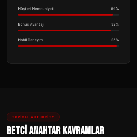
Müşteri Memnuniyeti
94%
Bonus Avantajı
92%
Mobil Deneyim
98%
TOPICAL AUTHORITY
Betci Anahtar Kavramlar