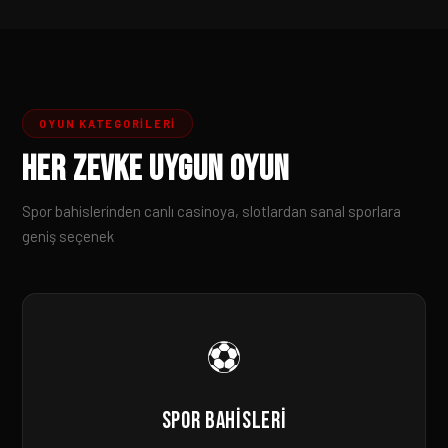
OYUN KATEGORILERI
Her Zevke Uygun Oyun
Spor bahislerinden canlı casinoya, slotlardan sanal sporlara
geniş seçenek
⚽
Spor Bahisleri