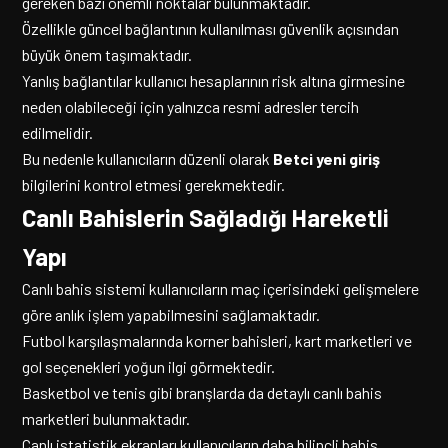
gereken bazı önemli noktalar bulunmaktadır.
Özellikle güncel bağlantının kullanılması güvenlik açısından
büyük önem taşımaktadır.
Yanlış bağlantılar kullanıcı hesaplarının risk altına girmesine
neden olabileceği için yalnızca resmi adresler tercih
edilmelidir.
Bu nedenle kullanıcıların düzenli olarak
Betci yeni giriş
bilgilerini kontrol etmesi gerekmektedir.
Canlı Bahislerin Sağladığı Hareketli
Yapı
Canlı bahis sistemi kullanıcıların maç içerisindeki gelişmelere
göre anlık işlem yapabilmesini sağlamaktadır.
Futbol karşılaşmalarında korner bahisleri, kart marketleri ve
gol seçenekleri yoğun ilgi görmektedir.
Basketbol ve tenis gibi branşlarda da detaylı canlı bahis
marketleri bulunmaktadır.
Canlı istatistik ekranları kullanıcıların daha bilinçli bahis