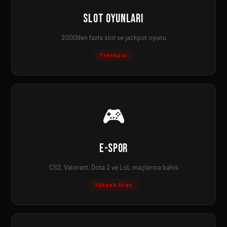
Slot Oyunları
2000'den fazla slot ve jackpot oyunu
Freespin
🎮
E-Spor
CS2, Valorant, Dota 2 ve LoL maçlarına bahis
Yüksek Oran