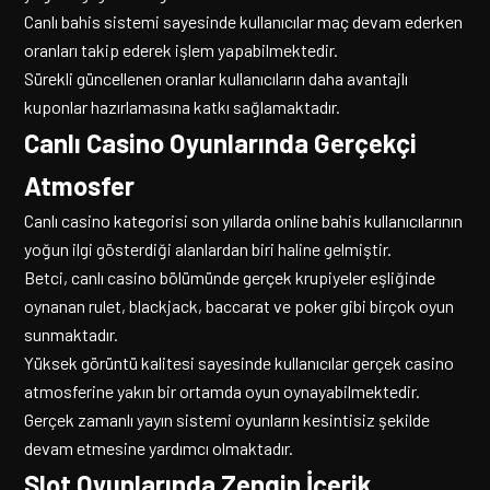
Canlı bahis sistemi sayesinde kullanıcılar maç devam ederken
oranları takip ederek işlem yapabilmektedir.
Sürekli güncellenen oranlar kullanıcıların daha avantajlı
kuponlar hazırlamasına katkı sağlamaktadır.
Canlı Casino Oyunlarında Gerçekçi
Atmosfer
Canlı casino kategorisi son yıllarda online bahis kullanıcılarının
yoğun ilgi gösterdiği alanlardan biri haline gelmiştir.
Betci, canlı casino bölümünde gerçek krupiyeler eşliğinde
oynanan rulet, blackjack, baccarat ve poker gibi birçok oyun
sunmaktadır.
Yüksek görüntü kalitesi sayesinde kullanıcılar gerçek casino
atmosferine yakın bir ortamda oyun oynayabilmektedir.
Gerçek zamanlı yayın sistemi oyunların kesintisiz şekilde
devam etmesine yardımcı olmaktadır.
Slot Oyunlarında Zengin İçerik