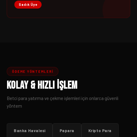
Sadık Üye
ÖDEME YÖNTEMLERI
Kolay & Hızlı İşlem
Betci para yatırma ve çekme işlemleri için onlarca güvenli
yöntem
Banka Havalesi
Papara
Kripto Para