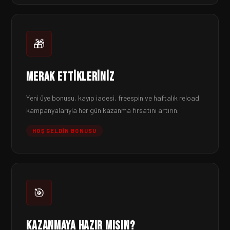
🎁
Merak Ettikleriniz
Yeni üye bonusu, kayıp iadesi, freespin ve haftalık reload
kampanyalarıyla her gün kazanma fırsatını artırın.
HOŞ GELDIN BONUSU
🎯
Kazanmaya Hazır mısın?