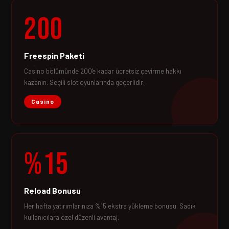
200
Freespin Paketi
Casino bölümünde 200'e kadar ücretsiz çevirme hakkı
kazanın. Seçili slot oyunlarında geçerlidir.
Casino
%15
Reload Bonusu
Her hafta yatırımlarınıza %15 ekstra yükleme bonusu. Sadık
kullanıcılara özel düzenli avantaj.