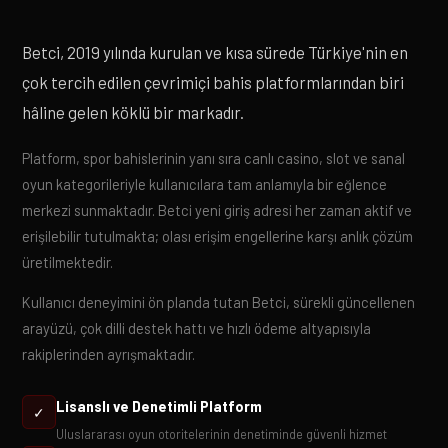
Betci, 2019 yılında kurulan ve kısa sürede Türkiye'nin en
çok tercih edilen çevrimiçi bahis platformlarından biri
hâline gelen köklü bir markadır.
Platform, spor bahislerinin yanı sıra canlı casino, slot ve sanal
oyun kategorileriyle kullanıcılara tam anlamıyla bir eğlence
merkezi sunmaktadır. Betci yeni giriş adresi her zaman aktif ve
erişilebilir tutulmakta; olası erişim engellerine karşı anlık çözüm
üretilmektedir.
Kullanıcı deneyimini ön planda tutan Betci, sürekli güncellenen
arayüzü, çok dilli destek hattı ve hızlı ödeme altyapısıyla
rakiplerinden ayrışmaktadır.
Lisanslı ve Denetimli Platform
✓
Uluslararası oyun otoritelerinin denetiminde güvenli hizmet