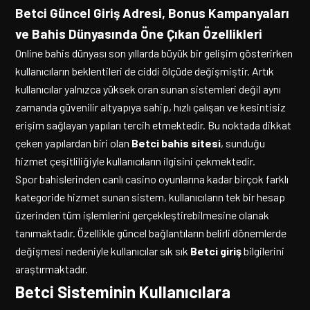
Betci Güncel Giriş Adresi, Bonus Kampanyaları
ve Bahis Dünyasında Öne Çıkan Özellikleri
Online bahis dünyası son yıllarda büyük bir gelişim gösterirken
kullanıcıların beklentileri de ciddi ölçüde değişmiştir. Artık
kullanıcılar yalnızca yüksek oran sunan sistemleri değil aynı
zamanda güvenilir altyapıya sahip, hızlı çalışan ve kesintisiz
erişim sağlayan yapıları tercih etmektedir. Bu noktada dikkat
çeken yapılardan biri olan
Betci bahis sitesi
, sunduğu
hizmet çeşitliliğiyle kullanıcıların ilgisini çekmektedir.
Spor bahislerinden canlı casino oyunlarına kadar birçok farklı
kategoride hizmet sunan sistem, kullanıcıların tek bir hesap
üzerinden tüm işlemlerini gerçekleştirebilmesine olanak
tanımaktadır. Özellikle güncel bağlantıların belirli dönemlerde
değişmesi nedeniyle kullanıcılar sık sık
Betci giriş
bilgilerini
araştırmaktadır.
Betci Sisteminin Kullanıcılara