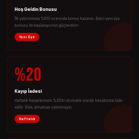
Hoş Geldin Bonusu
İlk yatırımınıza %100 oranında bonus kazanın. Betci yeni üye
bonusu ile başlangıcınızı güçlendirin.
Yeni Üye
%20
Kayıp İadesi
Haftalık kayıplarınızın %20'si otomatik olarak hesabınıza iade
edilir. Risk almaktan çekinmeyin.
Haftalık