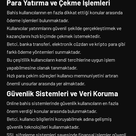
Para Yatırma ve Çekme İşlemleri
Bahis kullanıcılarının en fazla dikkat ettiği konular arasında
ödeme işlemleri bulunmaktadır.
Kullanıcılar yatırımlarını güvenli şekilde gerçekleştirmek ve
kazançlarını hızlı biçimde çekmek istemektedir.
Betci, banka transferi, elektronik cüzdan ve kripto para gibi
farklı ödeme yöntemleri sunmaktadır.
Bu çeşitlilik kullanıcıların kendi tercihlerine uygun işlem
yapabilmesine olanak tanımaktadır.
Hızlı para çekim süreçleri kullanıcı memnuniyetini artıran
önemli unsurlar arasında yer almaktadır.
Güvenlik Sistemleri ve Veri Koruma
Online bahis sistemlerinde güvenlik kullanıcıların en fazla
önem verdiği konular arasında bulunmaktadır.
Betci, kullanıcı bilgilerini koruyabilmek adına gelişmiş
güvenlik teknolojileri kullanmaktadır.
SSL şifreleme sistemleri sayesinde finansal işlemler güvenli