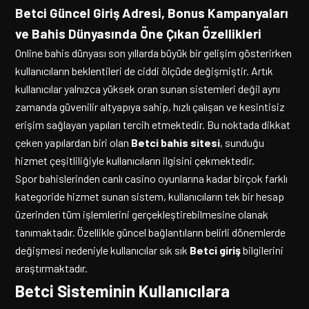
Betci Güncel Giriş Adresi, Bonus Kampanyaları
ve Bahis Dünyasında Öne Çıkan Özellikleri
Online bahis dünyası son yıllarda büyük bir gelişim gösterirken
kullanıcıların beklentileri de ciddi ölçüde değişmiştir. Artık
kullanıcılar yalnızca yüksek oran sunan sistemleri değil aynı
zamanda güvenilir altyapıya sahip, hızlı çalışan ve kesintisiz
erişim sağlayan yapıları tercih etmektedir. Bu noktada dikkat
çeken yapılardan biri olan
Betci bahis sitesi
, sunduğu
hizmet çeşitliliğiyle kullanıcıların ilgisini çekmektedir.
Spor bahislerinden canlı casino oyunlarına kadar birçok farklı
kategoride hizmet sunan sistem, kullanıcıların tek bir hesap
üzerinden tüm işlemlerini gerçekleştirebilmesine olanak
tanımaktadır. Özellikle güncel bağlantıların belirli dönemlerde
değişmesi nedeniyle kullanıcılar sık sık
Betci giriş
bilgilerini
araştırmaktadır.
Betci Sisteminin Kullanıcılara