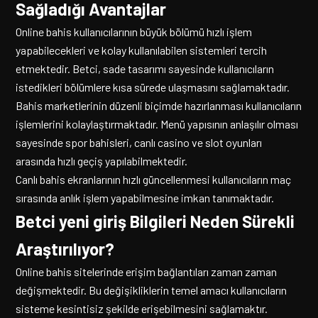
Sağladığı Avantajlar
Online bahis kullanıcılarının büyük bölümü hızlı işlem
yapabilecekleri ve kolay kullanılabilen sistemleri tercih
etmektedir. Betci, sade tasarımı sayesinde kullanıcıların
istedikleri bölümlere kısa sürede ulaşmasını sağlamaktadır.
Bahis marketlerinin düzenli biçimde hazırlanması kullanıcıların
işlemlerini kolaylaştırmaktadır. Menü yapısının anlaşılır olması
sayesinde spor bahisleri, canlı casino ve slot oyunları
arasında hızlı geçiş yapılabilmektedir.
Canlı bahis ekranlarının hızlı güncellenmesi kullanıcıların maç
sırasında anlık işlem yapabilmesine imkan tanımaktadır.
Betci yeni giriş
Bilgileri Neden Sürekli
Araştırılıyor?
Online bahis sitelerinde erişim bağlantıları zaman zaman
değişmektedir. Bu değişikliklerin temel amacı kullanıcıların
sisteme kesintisiz şekilde erişebilmesini sağlamaktır.