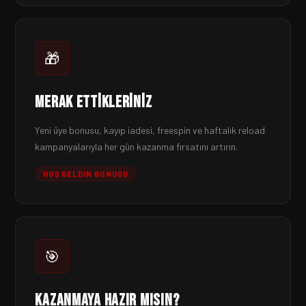
🎁
Merak Ettikleriniz
Yeni üye bonusu, kayıp iadesi, freespin ve haftalık reload
kampanyalarıyla her gün kazanma fırsatını artırın.
HOŞ GELDIN BONUSU
🎯
Kazanmaya Hazır mısın?