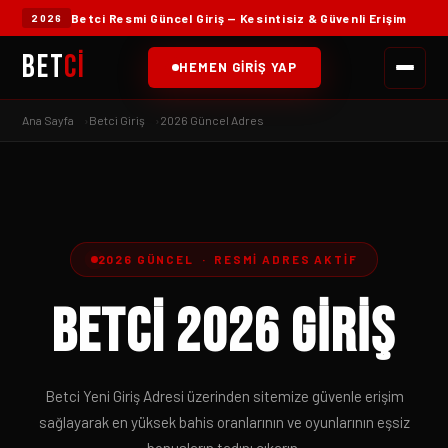
Betci Resmi Güncel Giriş — Kesintisiz & Güvenli Erişim
2026
Bet
Ci
HEMEN GIRIŞ YAP
Ana Sayfa
Betci Giriş
2026 Güncel Adres
2026 GÜNCEL · RESMI ADRES AKTIF
Betci 2026 GİRİŞ
Betci Yeni Giriş Adresi üzerinden sitemize güvenle erişim
sağlayarak en yüksek bahis oranlarının ve oyunlarının eşsiz