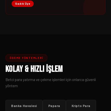
Sadık Üye
ÖDEME YÖNTEMLERI
Kolay & Hızlı İşlem
Betci para yatırma ve çekme işlemleri için onlarca güvenli
yöntem
Banka Havalesi
Papara
Kripto Para