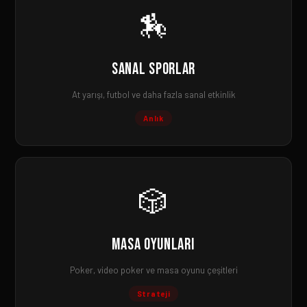
🏇
Sanal Sporlar
At yarışı, futbol ve daha fazla sanal etkinlik
Anlık
🎲
Masa Oyunları
Poker, video poker ve masa oyunu çeşitleri
Strateji