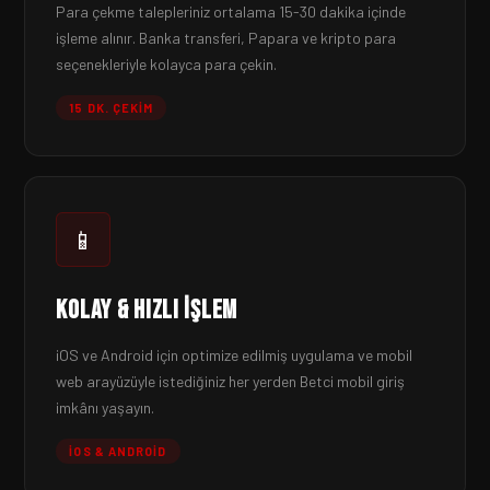
Para çekme talepleriniz ortalama 15-30 dakika içinde
işleme alınır. Banka transferi, Papara ve kripto para
seçenekleriyle kolayca para çekin.
15 DK. ÇEKIM
📱
Kolay & Hızlı İşlem
iOS ve Android için optimize edilmiş uygulama ve mobil
web arayüzüyle istediğiniz her yerden Betci mobil giriş
imkânı yaşayın.
IOS & ANDROID