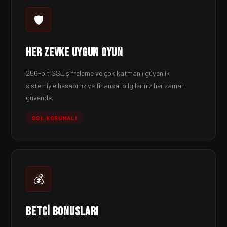
🛡️
Her Zevke Uygun Oyun
256-bit SSL şifreleme ve çok katmanlı güvenlik
sistemiyle hesabınız ve finansal bilgileriniz her zaman
güvende.
SSL KORUMALI
💰
Betci Bonusları