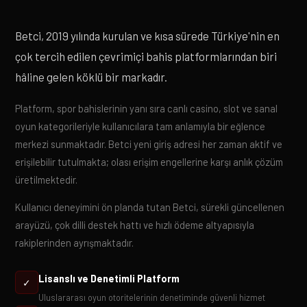
Betci, 2019 yılında kurulan ve kısa sürede Türkiye'nin en
çok tercih edilen çevrimiçi bahis platformlarından biri
hâline gelen köklü bir markadır.
Platform, spor bahislerinin yanı sıra canlı casino, slot ve sanal
oyun kategorileriyle kullanıcılara tam anlamıyla bir eğlence
merkezi sunmaktadır. Betci yeni giriş adresi her zaman aktif ve
erişilebilir tutulmakta; olası erişim engellerine karşı anlık çözüm
üretilmektedir.
Kullanıcı deneyimini ön planda tutan Betci, sürekli güncellenen
arayüzü, çok dilli destek hattı ve hızlı ödeme altyapısıyla
rakiplerinden ayrışmaktadır.
Lisanslı ve Denetimli Platform
✓
Uluslararası oyun otoritelerinin denetiminde güvenli hizmet