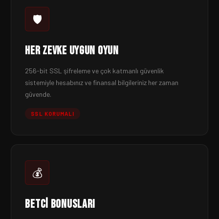
🛡️
Her Zevke Uygun Oyun
256-bit SSL şifreleme ve çok katmanlı güvenlik
sistemiyle hesabınız ve finansal bilgileriniz her zaman
güvende.
SSL KORUMALI
💰
Betci Bonusları