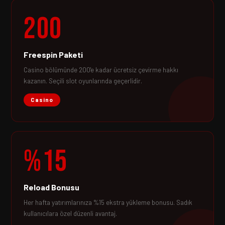
200
Freespin Paketi
Casino bölümünde 200'e kadar ücretsiz çevirme hakkı
kazanın. Seçili slot oyunlarında geçerlidir.
Casino
%15
Reload Bonusu
Her hafta yatırımlarınıza %15 ekstra yükleme bonusu. Sadık
kullanıcılara özel düzenli avantaj.