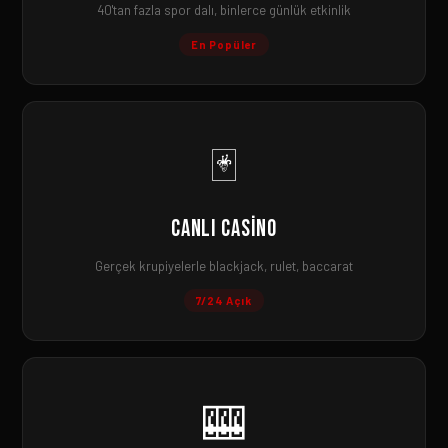
40'tan fazla spor dalı, binlerce günlük etkinlik
En Popüler
🃏
Canlı Casino
Gerçek krupiyelerle blackjack, rulet, baccarat
7/24 Açık
🎰