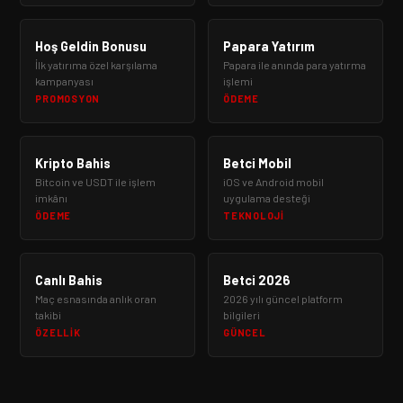
Hoş Geldin Bonusu
Papara Yatırım
İlk yatırıma özel karşılama
Papara ile anında para yatırma
kampanyası
işlemi
PROMOSYON
ÖDEME
Kripto Bahis
Betci Mobil
Bitcoin ve USDT ile işlem
iOS ve Android mobil
imkânı
uygulama desteği
ÖDEME
TEKNOLOJI
Canlı Bahis
Betci 2026
Maç esnasında anlık oran
2026 yılı güncel platform
takibi
bilgileri
ÖZELLIK
GÜNCEL