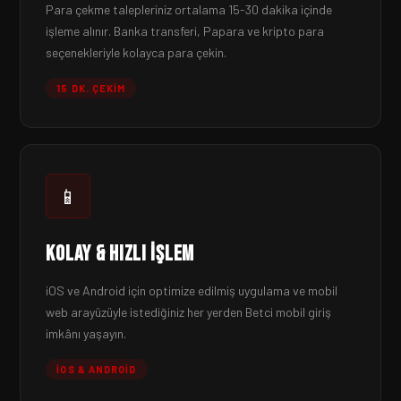
Para çekme talepleriniz ortalama 15-30 dakika içinde
işleme alınır. Banka transferi, Papara ve kripto para
seçenekleriyle kolayca para çekin.
15 DK. ÇEKIM
📱
Kolay & Hızlı İşlem
iOS ve Android için optimize edilmiş uygulama ve mobil
web arayüzüyle istediğiniz her yerden Betci mobil giriş
imkânı yaşayın.
IOS & ANDROID