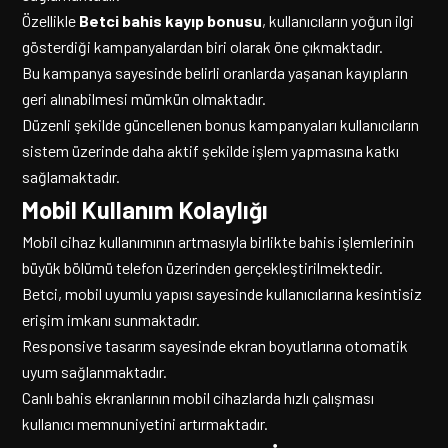
Özellikle
Betci bahis kayıp bonusu
, kullanıcıların yoğun ilgi
gösterdiği kampanyalardan biri olarak öne çıkmaktadır.
Bu kampanya sayesinde belirli oranlarda yaşanan kayıpların
geri alınabilmesi mümkün olmaktadır.
Düzenli şekilde güncellenen bonus kampanyaları kullanıcıların
sistem üzerinde daha aktif şekilde işlem yapmasına katkı
sağlamaktadır.
Mobil Kullanım Kolaylığı
Mobil cihaz kullanımının artmasıyla birlikte bahis işlemlerinin
büyük bölümü telefon üzerinden gerçekleştirilmektedir.
Betci, mobil uyumlu yapısı sayesinde kullanıcılarına kesintisiz
erişim imkanı sunmaktadır.
Responsive tasarım sayesinde ekran boyutlarına otomatik
uyum sağlanmaktadır.
Canlı bahis ekranlarının mobil cihazlarda hızlı çalışması
kullanıcı memnuniyetini artırmaktadır.