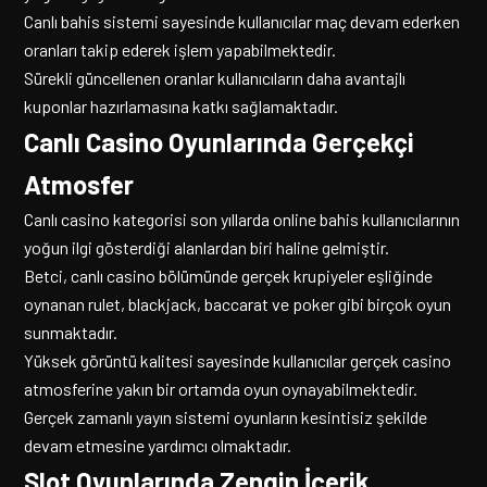
Canlı bahis sistemi sayesinde kullanıcılar maç devam ederken
oranları takip ederek işlem yapabilmektedir.
Sürekli güncellenen oranlar kullanıcıların daha avantajlı
kuponlar hazırlamasına katkı sağlamaktadır.
Canlı Casino Oyunlarında Gerçekçi
Atmosfer
Canlı casino kategorisi son yıllarda online bahis kullanıcılarının
yoğun ilgi gösterdiği alanlardan biri haline gelmiştir.
Betci, canlı casino bölümünde gerçek krupiyeler eşliğinde
oynanan rulet, blackjack, baccarat ve poker gibi birçok oyun
sunmaktadır.
Yüksek görüntü kalitesi sayesinde kullanıcılar gerçek casino
atmosferine yakın bir ortamda oyun oynayabilmektedir.
Gerçek zamanlı yayın sistemi oyunların kesintisiz şekilde
devam etmesine yardımcı olmaktadır.
Slot Oyunlarında Zengin İçerik