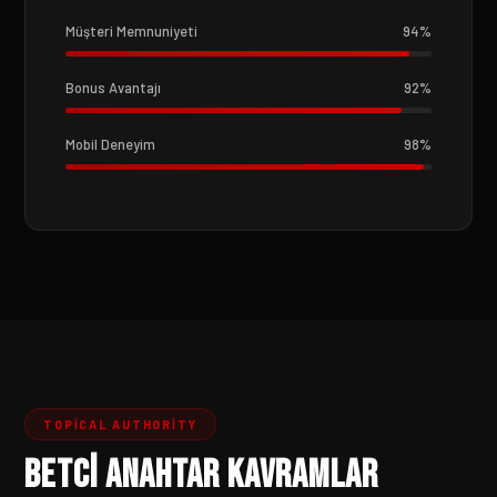
Müşteri Memnuniyeti
94%
Bonus Avantajı
92%
Mobil Deneyim
98%
TOPICAL AUTHORITY
Betci Anahtar Kavramlar