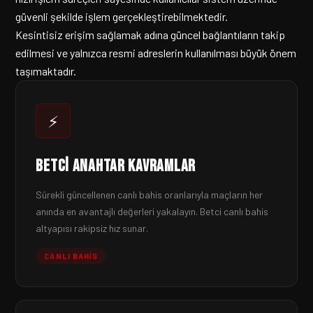
güvenli şekilde işlem gerçekleştirebilmektedir.
Kesintisiz erişim sağlamak adına güncel bağlantıların takip
edilmesi ve yalnızca resmi adreslerin kullanılması büyük önem
taşımaktadır.
⚡
Betci Anahtar Kavramlar
Sürekli güncellenen canlı bahis oranlarıyla maçların her
anında en avantajlı değerleri yakalayın. Betci canlı bahis
altyapısı rakipsiz hız sunar.
CANLI BAHIS