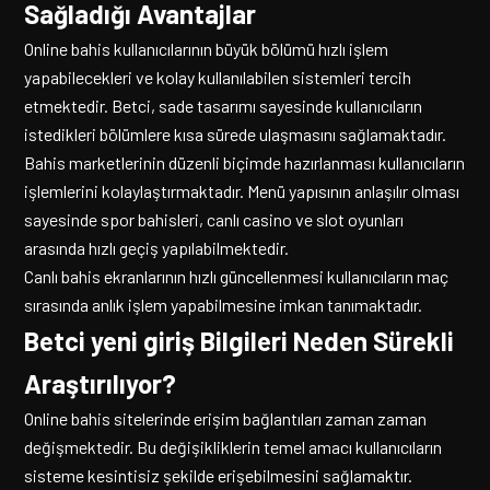
Sağladığı Avantajlar
Online bahis kullanıcılarının büyük bölümü hızlı işlem
yapabilecekleri ve kolay kullanılabilen sistemleri tercih
etmektedir. Betci, sade tasarımı sayesinde kullanıcıların
istedikleri bölümlere kısa sürede ulaşmasını sağlamaktadır.
Bahis marketlerinin düzenli biçimde hazırlanması kullanıcıların
işlemlerini kolaylaştırmaktadır. Menü yapısının anlaşılır olması
sayesinde spor bahisleri, canlı casino ve slot oyunları
arasında hızlı geçiş yapılabilmektedir.
Canlı bahis ekranlarının hızlı güncellenmesi kullanıcıların maç
sırasında anlık işlem yapabilmesine imkan tanımaktadır.
Betci yeni giriş
Bilgileri Neden Sürekli
Araştırılıyor?
Online bahis sitelerinde erişim bağlantıları zaman zaman
değişmektedir. Bu değişikliklerin temel amacı kullanıcıların
sisteme kesintisiz şekilde erişebilmesini sağlamaktır.