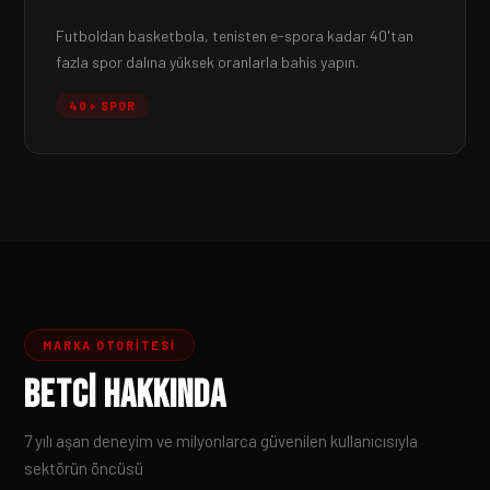
Futboldan basketbola, tenisten e-spora kadar 40'tan
fazla spor dalına yüksek oranlarla bahis yapın.
40+ SPOR
MARKA OTORITESI
Betci Hakkında
7 yılı aşan deneyim ve milyonlarca güvenilen kullanıcısıyla
sektörün öncüsü