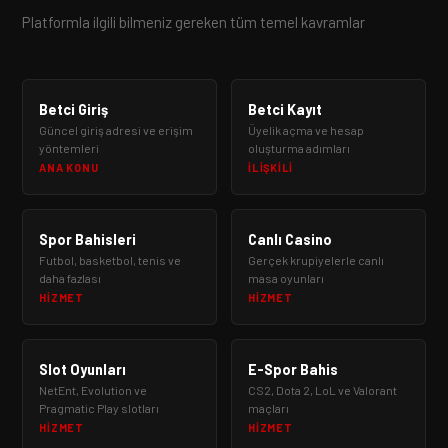
Platformla ilgili bilmeniz gereken tüm temel kavramlar
Betci Giriş
Betci Kayıt
Güncel giriş adresi ve erişim
Üyelik açma ve hesap
yöntemleri
oluşturma adımları
ANA KONU
İLIŞKILI
Spor Bahisleri
Canlı Casino
Futbol, basketbol, tenis ve
Gerçek krupiyelerle canlı
daha fazlası
masa oyunları
HIZMET
HIZMET
Slot Oyunları
E-Spor Bahis
NetEnt, Evolution ve
CS2, Dota 2, LoL ve Valorant
Pragmatic Play slotları
maçları
HIZMET
HIZMET