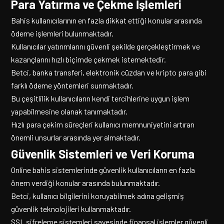
Para Yatırma ve Çekme İşlemleri
Bahis kullanıcılarının en fazla dikkat ettiği konular arasında
ödeme işlemleri bulunmaktadır.
Kullanıcılar yatırımlarını güvenli şekilde gerçekleştirmek ve
kazançlarını hızlı biçimde çekmek istemektedir.
Betci, banka transferi, elektronik cüzdan ve kripto para gibi
farklı ödeme yöntemleri sunmaktadır.
Bu çeşitlilik kullanıcıların kendi tercihlerine uygun işlem
yapabilmesine olanak tanımaktadır.
Hızlı para çekim süreçleri kullanıcı memnuniyetini artıran
önemli unsurlar arasında yer almaktadır.
Güvenlik Sistemleri ve Veri Koruma
Online bahis sistemlerinde güvenlik kullanıcıların en fazla
önem verdiği konular arasında bulunmaktadır.
Betci, kullanıcı bilgilerini koruyabilmek adına gelişmiş
güvenlik teknolojileri kullanmaktadır.
SSL şifreleme sistemleri sayesinde finansal işlemler güvenli