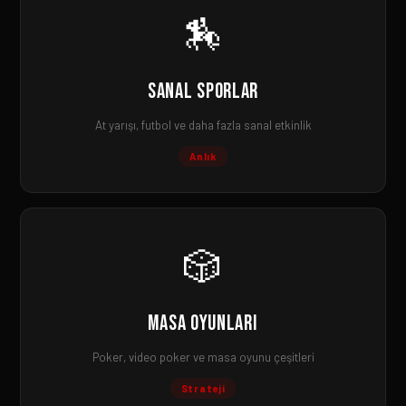
🏇
Sanal Sporlar
At yarışı, futbol ve daha fazla sanal etkinlik
Anlık
🎲
Masa Oyunları
Poker, video poker ve masa oyunu çeşitleri
Strateji