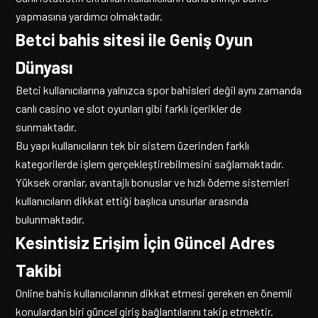
yapmasına yardımcı olmaktadır.
Betci bahis sitesi
ile Geniş Oyun
Dünyası
Betci kullanıcılarına yalnızca spor bahisleri değil aynı zamanda
canlı casino ve slot oyunları gibi farklı içerikler de
sunmaktadır.
Bu yapı kullanıcıların tek bir sistem üzerinden farklı
kategorilerde işlem gerçekleştirebilmesini sağlamaktadır.
Yüksek oranlar, avantajlı bonuslar ve hızlı ödeme sistemleri
kullanıcıların dikkat ettiği başlıca unsurlar arasında
bulunmaktadır.
Kesintisiz Erişim İçin Güncel Adres
Takibi
Online bahis kullanıcılarının dikkat etmesi gereken en önemli
konulardan biri güncel giriş bağlantılarını takip etmektir.