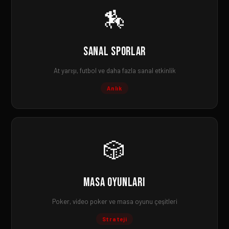
🏇
Sanal Sporlar
At yarışı, futbol ve daha fazla sanal etkinlik
Anlık
🎲
Masa Oyunları
Poker, video poker ve masa oyunu çeşitleri
Strateji