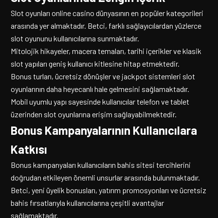
Slot oyunları online casino dünyasının en popüler kategorileri
arasında yer almaktadır. Betci, farklı sağlayıcılardan yüzlerce
slot oyununu kullanıcılarına sunmaktadır.
Mitolojik hikayeler, macera temaları, tarihi içerikler ve klasik
slot yapıları geniş kullanıcı kitlesine hitap etmektedir.
Bonus turları, ücretsiz dönüşler ve jackpot sistemleri slot
oyunlarının daha heyecanlı hale gelmesini sağlamaktadır.
Mobil uyumlu yapı sayesinde kullanıcılar telefon ve tablet
üzerinden slot oyunlarına erişim sağlayabilmektedir.
Bonus Kampanyalarının Kullanıcılara
Katkısı
Bonus kampanyaları kullanıcıların bahis sitesi tercihlerini
doğrudan etkileyen önemli unsurlar arasında bulunmaktadır.
Betci, yeni üyelik bonusları, yatırım promosyonları ve ücretsiz
bahis fırsatlarıyla kullanıcılarına çeşitli avantajlar
sağlamaktadır.