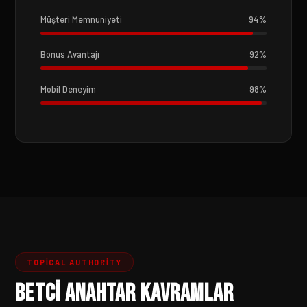
Müşteri Memnuniyeti
94%
Bonus Avantajı
92%
Mobil Deneyim
98%
TOPICAL AUTHORITY
Betci Anahtar Kavramlar