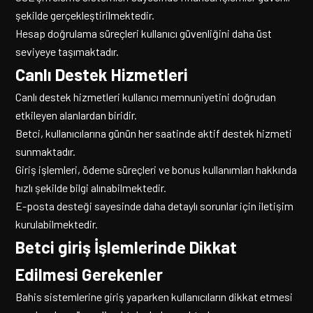
şekilde gerçekleştirilmektedir.
Hesap doğrulama süreçleri kullanıcı güvenliğini daha üst
seviyeye taşımaktadır.
Canlı Destek Hizmetleri
Canlı destek hizmetleri kullanıcı memnuniyetini doğrudan
etkileyen alanlardan biridir.
Betci, kullanıcılarına günün her saatinde aktif destek hizmeti
sunmaktadır.
Giriş işlemleri, ödeme süreçleri ve bonus kullanımları hakkında
hızlı şekilde bilgi alınabilmektedir.
E-posta desteği sayesinde daha detaylı sorunlar için iletişim
kurulabilmektedir.
Betci giriş
İşlemlerinde Dikkat
Edilmesi Gerekenler
Bahis sistemlerine giriş yaparken kullanıcıların dikkat etmesi