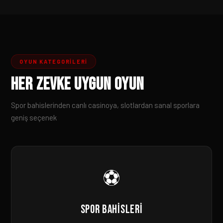
OYUN KATEGORILERI
Her Zevke Uygun Oyun
Spor bahislerinden canlı casinoya, slotlardan sanal sporlara
geniş seçenek
⚽
Spor Bahisleri