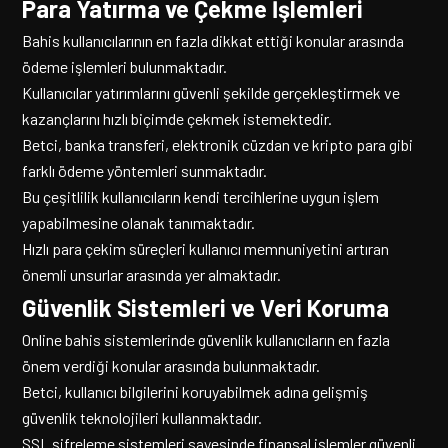
Para Yatırma ve Çekme İşlemleri
Bahis kullanıcılarının en fazla dikkat ettiği konular arasında
ödeme işlemleri bulunmaktadır.
Kullanıcılar yatırımlarını güvenli şekilde gerçekleştirmek ve
kazançlarını hızlı biçimde çekmek istemektedir.
Betci, banka transferi, elektronik cüzdan ve kripto para gibi
farklı ödeme yöntemleri sunmaktadır.
Bu çeşitlilik kullanıcıların kendi tercihlerine uygun işlem
yapabilmesine olanak tanımaktadır.
Hızlı para çekim süreçleri kullanıcı memnuniyetini artıran
önemli unsurlar arasında yer almaktadır.
Güvenlik Sistemleri ve Veri Koruma
Online bahis sistemlerinde güvenlik kullanıcıların en fazla
önem verdiği konular arasında bulunmaktadır.
Betci, kullanıcı bilgilerini koruyabilmek adına gelişmiş
güvenlik teknolojileri kullanmaktadır.
SSL şifreleme sistemleri sayesinde finansal işlemler güvenli