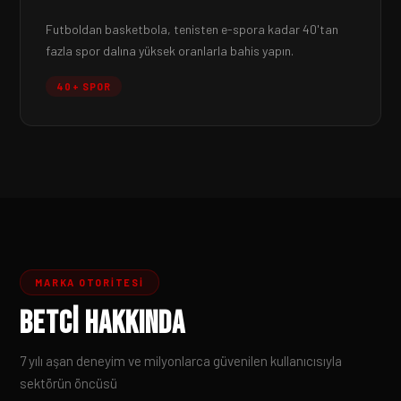
Futboldan basketbola, tenisten e-spora kadar 40'tan
fazla spor dalına yüksek oranlarla bahis yapın.
40+ SPOR
MARKA OTORITESI
Betci Hakkında
7 yılı aşan deneyim ve milyonlarca güvenilen kullanıcısıyla
sektörün öncüsü