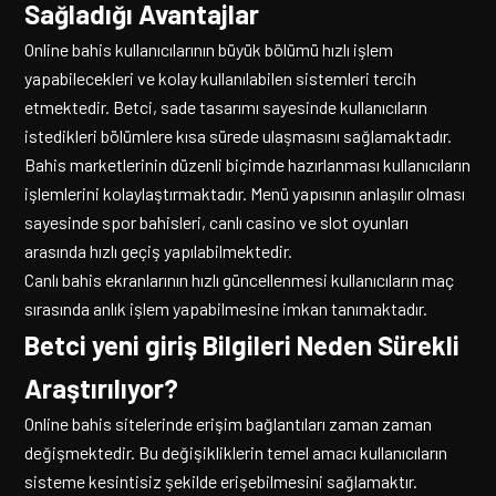
Sağladığı Avantajlar
Online bahis kullanıcılarının büyük bölümü hızlı işlem
yapabilecekleri ve kolay kullanılabilen sistemleri tercih
etmektedir. Betci, sade tasarımı sayesinde kullanıcıların
istedikleri bölümlere kısa sürede ulaşmasını sağlamaktadır.
Bahis marketlerinin düzenli biçimde hazırlanması kullanıcıların
işlemlerini kolaylaştırmaktadır. Menü yapısının anlaşılır olması
sayesinde spor bahisleri, canlı casino ve slot oyunları
arasında hızlı geçiş yapılabilmektedir.
Canlı bahis ekranlarının hızlı güncellenmesi kullanıcıların maç
sırasında anlık işlem yapabilmesine imkan tanımaktadır.
Betci yeni giriş
Bilgileri Neden Sürekli
Araştırılıyor?
Online bahis sitelerinde erişim bağlantıları zaman zaman
değişmektedir. Bu değişikliklerin temel amacı kullanıcıların
sisteme kesintisiz şekilde erişebilmesini sağlamaktır.