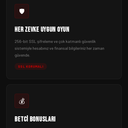
🛡️
Her Zevke Uygun Oyun
256-bit SSL şifreleme ve çok katmanlı güvenlik
sistemiyle hesabınız ve finansal bilgileriniz her zaman
güvende.
SSL KORUMALI
💰
Betci Bonusları