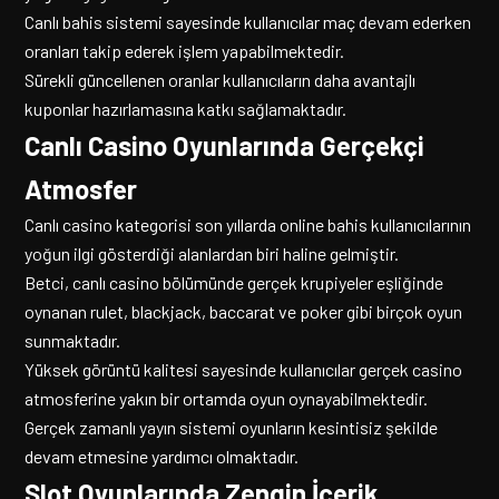
Canlı bahis sistemi sayesinde kullanıcılar maç devam ederken
oranları takip ederek işlem yapabilmektedir.
Sürekli güncellenen oranlar kullanıcıların daha avantajlı
kuponlar hazırlamasına katkı sağlamaktadır.
Canlı Casino Oyunlarında Gerçekçi
Atmosfer
Canlı casino kategorisi son yıllarda online bahis kullanıcılarının
yoğun ilgi gösterdiği alanlardan biri haline gelmiştir.
Betci, canlı casino bölümünde gerçek krupiyeler eşliğinde
oynanan rulet, blackjack, baccarat ve poker gibi birçok oyun
sunmaktadır.
Yüksek görüntü kalitesi sayesinde kullanıcılar gerçek casino
atmosferine yakın bir ortamda oyun oynayabilmektedir.
Gerçek zamanlı yayın sistemi oyunların kesintisiz şekilde
devam etmesine yardımcı olmaktadır.
Slot Oyunlarında Zengin İçerik