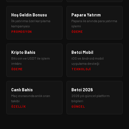
Hoş Geldin Bonusu
Papara Yatırım
İlk yatırıma özel karşılama
Papara ile anında para yatırma
kampanyası
işlemi
PROMOSYON
ÖDEME
Kripto Bahis
Betci Mobil
Bitcoin ve USDT ile işlem
iOS ve Android mobil
imkânı
uygulama desteği
ÖDEME
TEKNOLOJI
Canlı Bahis
Betci 2026
Maç esnasında anlık oran
2026 yılı güncel platform
takibi
bilgileri
ÖZELLIK
GÜNCEL