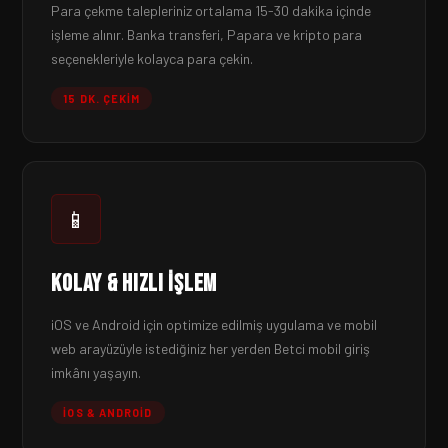
Para çekme talepleriniz ortalama 15-30 dakika içinde
işleme alınır. Banka transferi, Papara ve kripto para
seçenekleriyle kolayca para çekin.
15 DK. ÇEKIM
📱
Kolay & Hızlı İşlem
iOS ve Android için optimize edilmiş uygulama ve mobil
web arayüzüyle istediğiniz her yerden Betci mobil giriş
imkânı yaşayın.
IOS & ANDROID