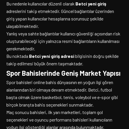
Bu nedenle kullanıcılar düzenli olarak
Betci yeni giriş
adreslerini takip etmektedir. Güncel bağlantılar üzerinden
giriş yapan kullanıcılar hesaplarına sorunsuz şekilde
ulaşabilmektedir.
Yanlış veya sahte bağlantılar kullanıcı güvenliği açısından risk
oluşturabileceği için yalnızca resmi bağlantıların kullanılması
gerekmektedir.
Bu noktada
Betci yeni giriş adresi
bilgisinin doğru şekilde
takip edilmesi büyük önem taşımaktadır.
Spor Bahislerinde Geniş Market Yapısı
Spor bahisleri online bahis dünyasının en yoğun ilgi gören
alanlarından biri olmaya devam etmektedir. Betci, futbol
başta olmak üzere basketbol, tenis, voleybol ve e-spor gibi
birçok branşta bahis seçenekleri sunmaktadır.
Maç sonucu bahisleri, ilk yarı marketleri, toplam gol
seçenekleri ve oyuncu performans bahisleri kullanıcıların
yoğun ilgi gösterdiği alanlar arasında bulunmaktadır.