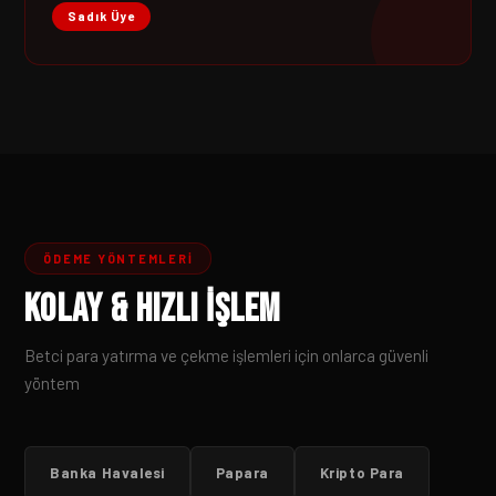
Sadık Üye
ÖDEME YÖNTEMLERI
Kolay & Hızlı İşlem
Betci para yatırma ve çekme işlemleri için onlarca güvenli
yöntem
Banka Havalesi
Papara
Kripto Para