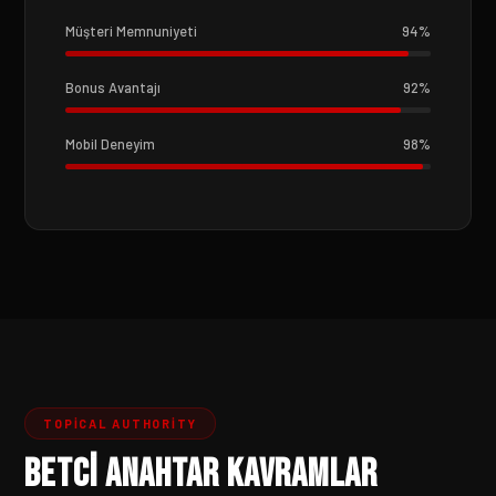
Müşteri Memnuniyeti
94%
Bonus Avantajı
92%
Mobil Deneyim
98%
TOPICAL AUTHORITY
Betci Anahtar Kavramlar