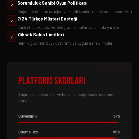
Sorumluluk Sahibi Oyun Politikası
✓
Bağımlılık önleme araçları ve kendi kendini engelleme seçenekleri
7/24 Türkçe Müşteri Desteği
✓
Canlı chat, e-posta ve Telegram kanallarıyla anında yardım
Yüksek Bahis Limitleri
✓
Hem küçük hem büyük yatırımcıya uygun esnek limitler
Platform Skorları
Bağımsız incelemeler ve kullanıcı değerlendirmelerine
göre
Güvenilirlik
97%
Ödeme Hızı
95%