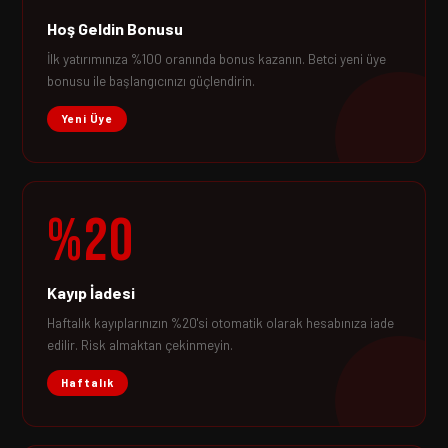
Hoş Geldin Bonusu
İlk yatırımınıza %100 oranında bonus kazanın. Betci yeni üye
bonusu ile başlangıcınızı güçlendirin.
Yeni Üye
%20
Kayıp İadesi
Haftalık kayıplarınızın %20'si otomatik olarak hesabınıza iade
edilir. Risk almaktan çekinmeyin.
Haftalık