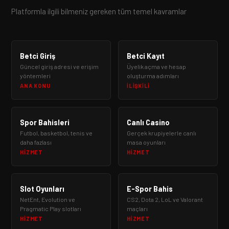
Platformla ilgili bilmeniz gereken tüm temel kavramlar
Betci Giriş
Betci Kayıt
Güncel giriş adresi ve erişim
Üyelik açma ve hesap
yöntemleri
oluşturma adımları
ANA KONU
İLIŞKILI
Spor Bahisleri
Canlı Casino
Futbol, basketbol, tenis ve
Gerçek krupiyelerle canlı
daha fazlası
masa oyunları
HIZMET
HIZMET
Slot Oyunları
E-Spor Bahis
NetEnt, Evolution ve
CS2, Dota 2, LoL ve Valorant
Pragmatic Play slotları
maçları
HIZMET
HIZMET