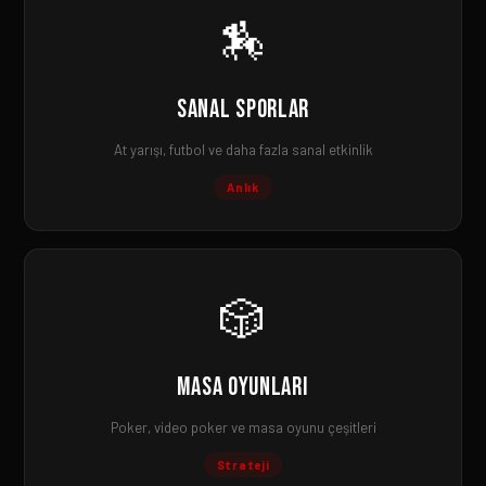
🏇
Sanal Sporlar
At yarışı, futbol ve daha fazla sanal etkinlik
Anlık
🎲
Masa Oyunları
Poker, video poker ve masa oyunu çeşitleri
Strateji