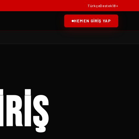
Türkçe
Destek
18+
HEMEN GIRIŞ YAP
İRİŞ