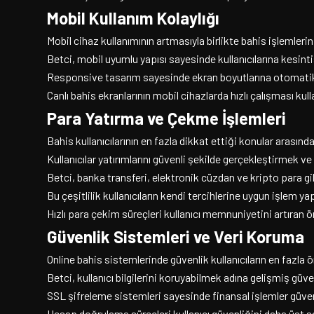
Mobil Kullanım Kolaylığı
Mobil cihaz kullanımının artmasıyla birlikte bahis işlemler
Betci, mobil uyumlu yapısı sayesinde kullanıcılarına kesin
Responsive tasarım sayesinde ekran boyutlarına otomati
Canlı bahis ekranlarının mobil cihazlarda hızlı çalışması ku
Para Yatırma ve Çekme İşlemleri
Bahis kullanıcılarının en fazla dikkat ettiği konular arasın
Kullanıcılar yatırımlarını güvenli şekilde gerçekleştirmek v
Betci, banka transferi, elektronik cüzdan ve kripto para g
Bu çeşitlilik kullanıcıların kendi tercihlerine uygun işlem 
Hızlı para çekim süreçleri kullanıcı memnuniyetini artıran 
Güvenlik Sistemleri ve Veri Koruma
Online bahis sistemlerinde güvenlik kullanıcıların en fazla
Betci, kullanıcı bilgilerini koruyabilmek adına gelişmiş güve
SSL şifreleme sistemleri sayesinde finansal işlemler güven
Hesap doğrulama süreçleri kullanıcı güvenliğini daha üst s