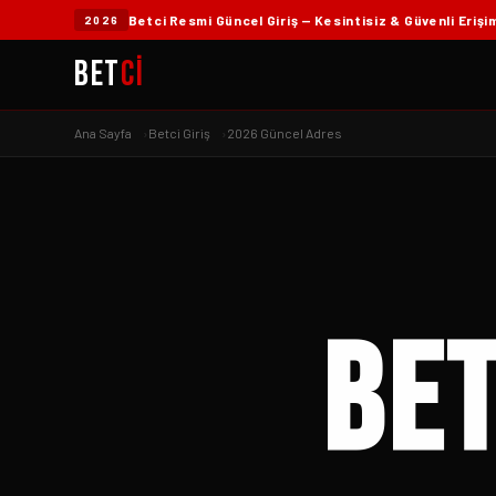
Betci Resmi Güncel Giriş — Kesintisiz & Güvenli Erişi
2026
Bet
Ci
Ana Sayfa
Betci Giriş
2026 Güncel Adres
Bet