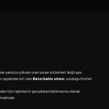
ıcılar yalnızca yüksek oran sunan sistemleri değil aynı
n yapılardan biri olan
Betci bahis sitesi
, sunduğu hizmet
inden tüm işlemlerini gerçekleştirebilmesine olanak
ırmaktadır.