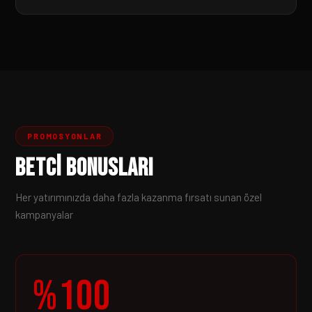
PROMOSYONLAR
Betci Bonusları
Her yatırımınızda daha fazla kazanma fırsatı sunan özel
kampanyalar
%100