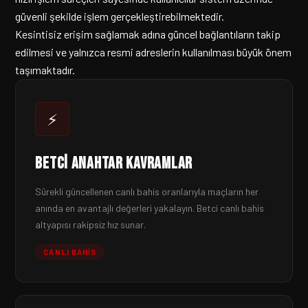
güvenli şekilde işlem gerçekleştirebilmektedir.
Kesintisiz erişim sağlamak adına güncel bağlantıların takip
edilmesi ve yalnızca resmi adreslerin kullanılması büyük önem
taşımaktadır.
⚡
Betci Anahtar Kavramlar
Sürekli güncellenen canlı bahis oranlarıyla maçların her
anında en avantajlı değerleri yakalayın. Betci canlı bahis
altyapısı rakipsiz hız sunar.
CANLI BAHIS