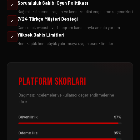
Sorumluluk Sahibi Oyun Politikası
✓
Bağımlılık önleme araçları ve kendi kendini engelleme seçenekleri
7/24 Türkçe Müşteri Desteği
✓
Canlı chat, e-posta ve Telegram kanallarıyla anında yardım
Yüksek Bahis Limitleri
✓
Hem küçük hem büyük yatırımcıya uygun esnek limitler
Platform Skorları
Bağımsız incelemeler ve kullanıcı değerlendirmelerine
göre
Güvenilirlik
97%
Ödeme Hızı
95%