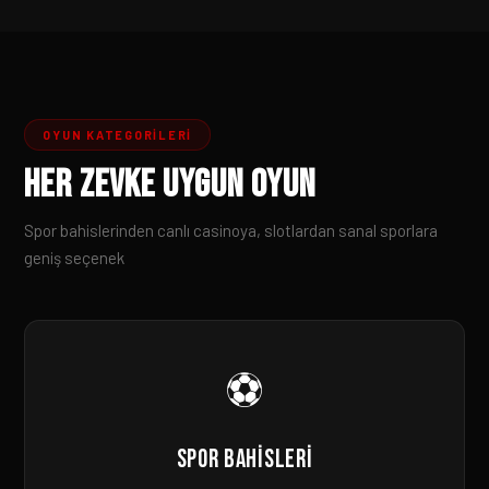
OYUN KATEGORILERI
Her Zevke Uygun Oyun
Spor bahislerinden canlı casinoya, slotlardan sanal sporlara
geniş seçenek
⚽
Spor Bahisleri