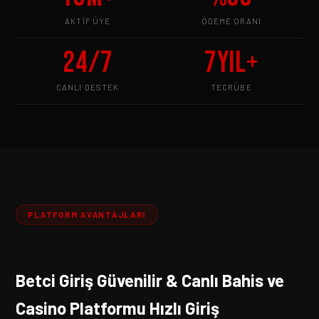
AKTIF ÜYE
ÖDEME ORANI
24/7
7yıl+
CANLI DESTEK
TECRÜBE
PLATFORM AVANTAJLARI
Betci Giriş Güvenilir & Canlı Bahis ve
Casino Platformu Hızlı Giriş