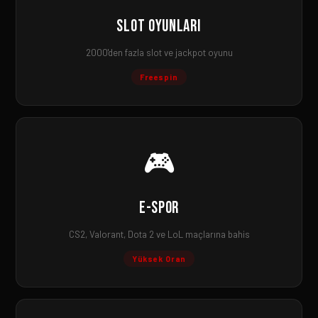
Slot Oyunları
2000'den fazla slot ve jackpot oyunu
Freespin
🎮
E-Spor
CS2, Valorant, Dota 2 ve LoL maçlarına bahis
Yüksek Oran