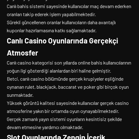
Canlı bahis sistemi sayesinde kullanıcılar maç devam ederken
oranları takip ederek işlem yapabilmektedir.
Sürekli güncellenen oranlar kullanıcıların daha avantajlı
kuponlar hazırlamasına katkı sağlamaktadır.
Canlı Casino Oyunlarında Gerçekçi
Atmosfer
Canlı casino kategorisi son yıllarda online bahis kullanıcılarının
yoğun ilgi gösterdiği alanlardan biri haline gelmiştir.
Betci, canlı casino bölümünde gerçek krupiyeler eşliğinde
oynanan rulet, blackjack, baccarat ve poker gibi birçok oyun
sunmaktadır.
Yüksek görüntü kalitesi sayesinde kullanıcılar gerçek casino
atmosferine yakın bir ortamda oyun oynayabilmektedir.
Gerçek zamanlı yayın sistemi oyunların kesintisiz şekilde
devam etmesine yardımcı olmaktadır.
Slot Oyunlarında Zengin İçerik