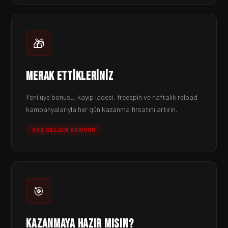
🎁
Merak Ettikleriniz
Yeni üye bonusu, kayıp iadesi, freespin ve haftalık reload
kampanyalarıyla her gün kazanma fırsatını artırın.
HOŞ GELDIN BONUSU
🎯
Kazanmaya Hazır mısın?