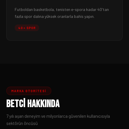
Futboldan basketbola, tenisten e-spora kadar 40'tan
fazla spor dalına yüksek oranlarla bahis yapın.
40+ SPOR
MARKA OTORITESI
Betci Hakkında
7 yılı aşan deneyim ve milyonlarca güvenilen kullanıcısıyla
sektörün öncüsü