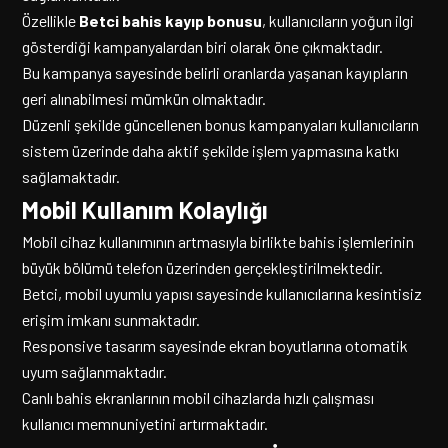
Özellikle
Betci bahis kayıp bonusu
, kullanıcıların yoğun ilgi
gösterdiği kampanyalardan biri olarak öne çıkmaktadır.
Bu kampanya sayesinde belirli oranlarda yaşanan kayıpların
geri alınabilmesi mümkün olmaktadır.
Düzenli şekilde güncellenen bonus kampanyaları kullanıcıların
sistem üzerinde daha aktif şekilde işlem yapmasına katkı
sağlamaktadır.
Mobil Kullanım Kolaylığı
Mobil cihaz kullanımının artmasıyla birlikte bahis işlemlerinin
büyük bölümü telefon üzerinden gerçekleştirilmektedir.
Betci, mobil uyumlu yapısı sayesinde kullanıcılarına kesintisiz
erişim imkanı sunmaktadır.
Responsive tasarım sayesinde ekran boyutlarına otomatik
uyum sağlanmaktadır.
Canlı bahis ekranlarının mobil cihazlarda hızlı çalışması
kullanıcı memnuniyetini artırmaktadır.