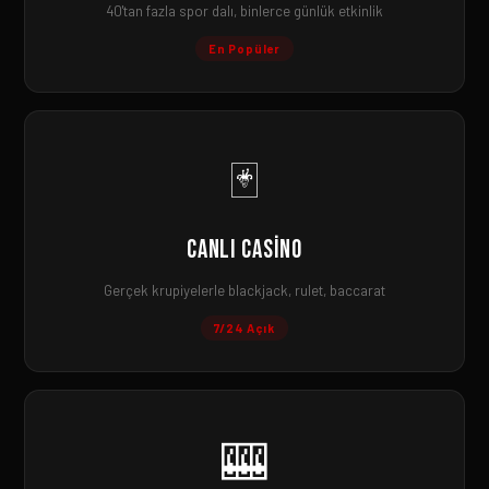
40'tan fazla spor dalı, binlerce günlük etkinlik
En Popüler
🃏
Canlı Casino
Gerçek krupiyelerle blackjack, rulet, baccarat
7/24 Açık
🎰