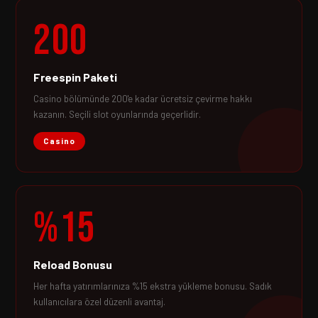
200
Freespin Paketi
Casino bölümünde 200'e kadar ücretsiz çevirme hakkı
kazanın. Seçili slot oyunlarında geçerlidir.
Casino
%15
Reload Bonusu
Her hafta yatırımlarınıza %15 ekstra yükleme bonusu. Sadık
kullanıcılara özel düzenli avantaj.