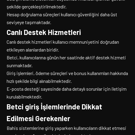
şekilde gerçekleştirilmektedir.
Hesap doğrulama süreçleri kullanıcı güvenliğini daha üst
seviyeye taşımaktadır.
Canlı Destek Hizmetleri
Canlı destek hizmetleri kullanıcı memnuniyetini doğrudan
etkileyen alanlardan biridir.
Betci, kullanıcılarına günün her saatinde aktif destek hizmeti
sunmaktadır.
Giriş işlemleri, ödeme süreçleri ve bonus kullanımları hakkında
hızlı şekilde bilgi alınabilmektedir.
E-posta desteği sayesinde daha detaylı sorunlar için iletişim
kurulabilmektedir.
Betci giriş
İşlemlerinde Dikkat
Edilmesi Gerekenler
Bahis sistemlerine giriş yaparken kullanıcıların dikkat etmesi