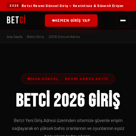
Betci Resmi Güncel Giriş — Kesintisiz & Güvenli Erişim
2026
Bet
Ci
HEMEN GIRIŞ YAP
Ana Sayfa
Betci Giriş
2026 Güncel Adres
2026 GÜNCEL · RESMI ADRES AKTIF
Betci 2026 GİRİŞ
Betci Yeni Giriş Adresi üzerinden sitemize güvenle erişim
sağlayarak en yüksek bahis oranlarının ve oyunlarının eşsiz