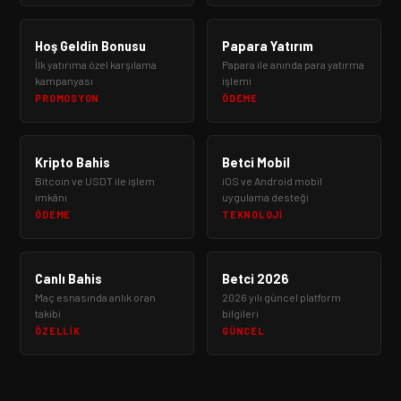
Hoş Geldin Bonusu
Papara Yatırım
İlk yatırıma özel karşılama
Papara ile anında para yatırma
kampanyası
işlemi
PROMOSYON
ÖDEME
Kripto Bahis
Betci Mobil
Bitcoin ve USDT ile işlem
iOS ve Android mobil
imkânı
uygulama desteği
ÖDEME
TEKNOLOJI
Canlı Bahis
Betci 2026
Maç esnasında anlık oran
2026 yılı güncel platform
takibi
bilgileri
ÖZELLIK
GÜNCEL