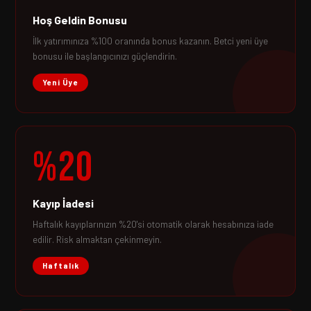
Hoş Geldin Bonusu
İlk yatırımınıza %100 oranında bonus kazanın. Betci yeni üye
bonusu ile başlangıcınızı güçlendirin.
Yeni Üye
%20
Kayıp İadesi
Haftalık kayıplarınızın %20'si otomatik olarak hesabınıza iade
edilir. Risk almaktan çekinmeyin.
Haftalık