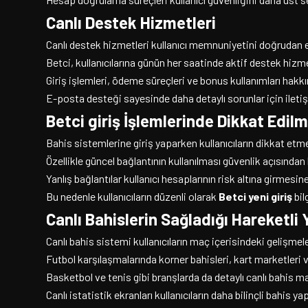
Canlı Destek Hizmetleri
Canlı destek hizmetleri kullanıcı memnuniyetini doğrudan et
Betci, kullanıcılarına günün her saatinde aktif destek hiz
Giriş işlemleri, ödeme süreçleri ve bonus kullanımları hakkın
E-posta desteği sayesinde daha detaylı sorunlar için ileti
Betci giriş
İşlemlerinde Dikkat Edilm
Bahis sistemlerine giriş yaparken kullanıcıların dikkat et
Özellikle güncel bağlantının kullanılması güvenlik açısınd
Yanlış bağlantılar kullanıcı hesaplarının risk altına girmesin
Bu nedenle kullanıcıların düzenli olarak
Betci yeni giriş
bil
Canlı Bahislerin Sağladığı Hareketli 
Canlı bahis sistemi kullanıcıların maç içerisindeki gelişme
Futbol karşılaşmalarında korner bahisleri, kart marketleri 
Basketbol ve tenis gibi branşlarda da detaylı canlı bahis m
Canlı istatistik ekranları kullanıcıların daha bilinçli bahis