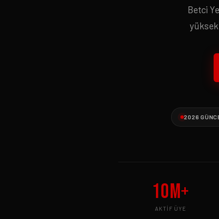
Betci Y
yüksek 
2026 GÜNC
10M+
AKTIF ÜYE