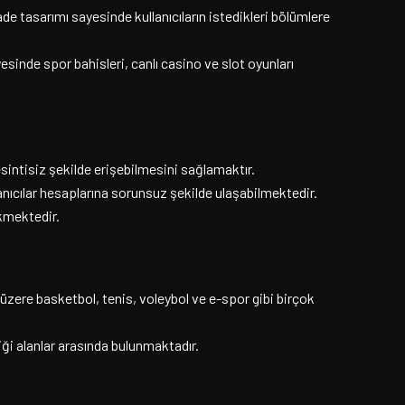
ade tasarımı sayesinde kullanıcıların istedikleri bölümlere
esinde spor bahisleri, canlı casino ve slot oyunları
sintisiz şekilde erişebilmesini sağlamaktır.
anıcılar hesaplarına sorunsuz şekilde ulaşabilmektedir.
ekmektedir.
üzere basketbol, tenis, voleybol ve e-spor gibi birçok
iği alanlar arasında bulunmaktadır.