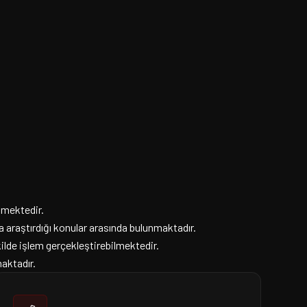
kmektedir.
zla araştırdığı konular arasında bulunmaktadır.
kilde işlem gerçekleştirebilmektedir.
aktadır.