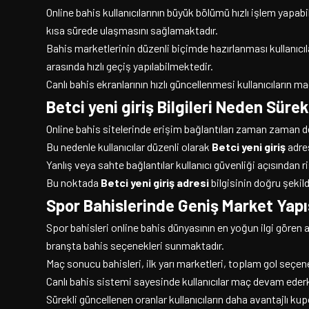
Online bahis kullanıcılarının büyük bölümü hızlı işlem yapabi
kısa sürede ulaşmasını sağlamaktadır.
Bahis marketlerinin düzenli biçimde hazırlanması kullanıcıla
arasında hızlı geçiş yapılabilmektedir.
Canlı bahis ekranlarının hızlı güncellenmesi kullanıcıların 
Betci yeni giriş
Bilgileri Neden Sürekl
Online bahis sitelerinde erişim bağlantıları zaman zaman d
Bu nedenle kullanıcılar düzenli olarak
Betci yeni giriş
adres
Yanlış veya sahte bağlantılar kullanıcı güvenliği açısından 
Bu noktada
Betci yeni giriş adresi
bilgisinin doğru şeki
Spor Bahislerinde Geniş Market Yapı
Spor bahisleri online bahis dünyasının en yoğun ilgi gören
branşta bahis seçenekleri sunmaktadır.
Maç sonucu bahisleri, ilk yarı marketleri, toplam gol seçen
Canlı bahis sistemi sayesinde kullanıcılar maç devam eder
Sürekli güncellenen oranlar kullanıcıların daha avantajlı k