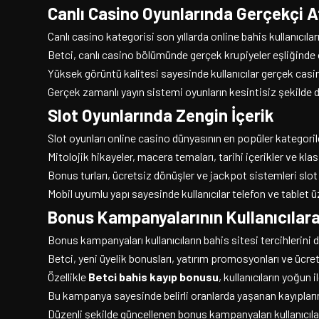
Canlı Casino Oyunlarında Gerçekçi 
Canlı casino kategorisi son yıllarda online bahis kullanıcılar
Betci, canlı casino bölümünde gerçek krupiyeler eşliğinde
Yüksek görüntü kalitesi sayesinde kullanıcılar gerçek cas
Gerçek zamanlı yayın sistemi oyunların kesintisiz şekilde
Slot Oyunlarında Zengin İçerik
Slot oyunları online casino dünyasının en popüler kategorile
Mitolojik hikayeler, macera temaları, tarihi içerikler ve klas
Bonus turları, ücretsiz dönüşler ve jackpot sistemleri slo
Mobil uyumlu yapı sayesinde kullanıcılar telefon ve tablet 
Bonus Kampanyalarının Kullanıcılara
Bonus kampanyaları kullanıcıların bahis sitesi tercihlerin
Betci, yeni üyelik bonusları, yatırım promosyonları ve ücrets
Özellikle
Betci bahis kayıp bonusu
, kullanıcıların yoğun
Bu kampanya sayesinde belirli oranlarda yaşanan kayıpları
Düzenli şekilde güncellenen bonus kampanyaları kullanıcıl