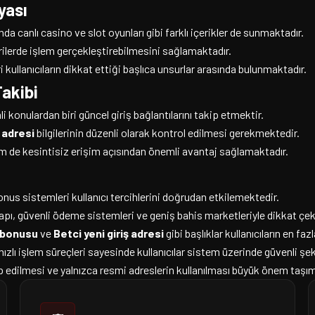
yası
nda canlı casino ve slot oyunları gibi farklı içerikler de sunmaktadır.
orilerde işlem gerçekleştirebilmesini sağlamaktadır.
 kullanıcıların dikkat ettiği başlıca unsurlar arasında bulunmaktadır.
Takibi
i konulardan biri güncel giriş bağlantılarını takip etmektir.
ş adresi
bilgilerinin düzenli olarak kontrol edilmesi gerekmektedir.
m de kesintisiz erişim açısından önemli avantaj sağlamaktadır.
bonus sistemleri kullanıcı tercihlerini doğrudan etkilemektedir.
yapı, güvenli ödeme sistemleri ve geniş bahis marketleriyle dikkat çe
p bonusu
ve
Betci yeni giriş adresi
gibi başlıklar kullanıcıların en fa
hızlı işlem süreçleri sayesinde kullanıcılar sistem üzerinde güvenli şe
p edilmesi ve yalnızca resmi adreslerin kullanılması büyük önem taşım