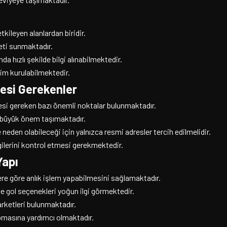
kileyen alanlardan biridir.
meti sunmaktadır.
da hızlı şekilde bilgi alınabilmektedir.
şim kurulabilmektedir.
esi Gerekenler
mesi gereken bazı önemli noktalar bulunmaktadır.
an büyük önem taşımaktadır.
e neden olabileceği için yalnızca resmi adresler tercih edilmelidir.
gilerini kontrol etmesi gerekmektedir.
Yapı
lere göre anlık işlem yapabilmesini sağlamaktadır.
ve gol seçenekleri yoğun ilgi görmektedir.
arketleri bulunmaktadır.
 yapmasına yardımcı olmaktadır.