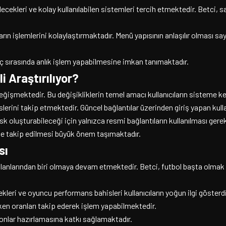
lecekleri ve kolay kullanılabilen sistemleri tercih etmektedir. Betci, s
rın işlemlerini kolaylaştırmaktadır. Menü yapısının anlaşılır olması say
maç sırasında anlık işlem yapabilmesine imkan tanımaktadır.
i Araştırılıyor?
eğişmektedir. Bu değişikliklerin temel amacı kullanıcıların sisteme ke
lerini takip etmektedir. Güncel bağlantılar üzerinden giriş yapan kull
risk oluşturabileceği için yalnızca resmi bağlantıların kullanılması ger
lde takip edilmesi büyük önem taşımaktadır.
sı
 alanlarından biri olmaya devam etmektedir. Betci, futbol başta olmak 
ekleri ve oyuncu performans bahisleri kullanıcıların yoğun ilgi gösterd
ken oranları takip ederek işlem yapabilmektedir.
uponlar hazırlamasına katkı sağlamaktadır.