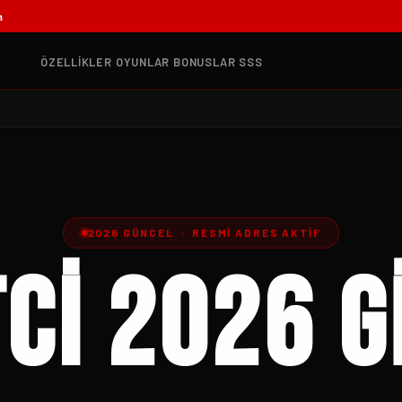
m
ÖZELLIKLER
OYUNLAR
BONUSLAR
SSS
2026 GÜNCEL · RESMI ADRES AKTIF
ci 2026 G