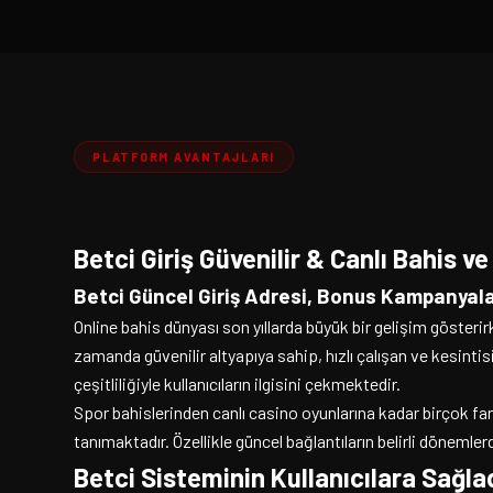
PLATFORM AVANTAJLARI
Betci Giriş Güvenilir & Canlı Bahis ve
Betci Güncel Giriş Adresi, Bonus Kampanyala
Online bahis dünyası son yıllarda büyük bir gelişim gösterirk
zamanda güvenilir altyapıya sahip, hızlı çalışan ve kesinti
çeşitliliğiyle kullanıcıların ilgisini çekmektedir.
Spor bahislerinden canlı casino oyunlarına kadar birçok fa
tanımaktadır. Özellikle güncel bağlantıların belirli dönemler
Betci Sisteminin Kullanıcılara Sağla