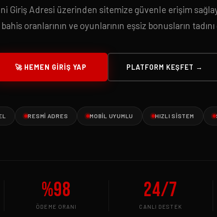
eni Giriş Adresi üzerinden sitemize güvenle erişim sağla
bahis oranlarının ve oyunlarının eşsiz bonusların tadını 
🚀 HEMEN GIRIŞ YAP
PLATFORM KEŞFET →
EL
RESMI ADRES
MOBIL UYUMLU
HIZLI SISTEM
%98
24/7
ÖDEME ORANI
CANLI DESTEK