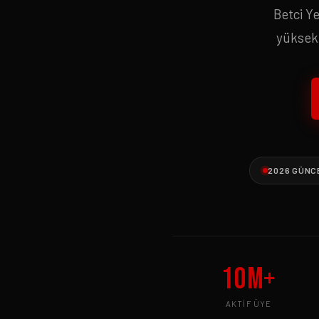
Betci Y
yüksek 
2026 GÜNC
10M+
AKTIF ÜYE