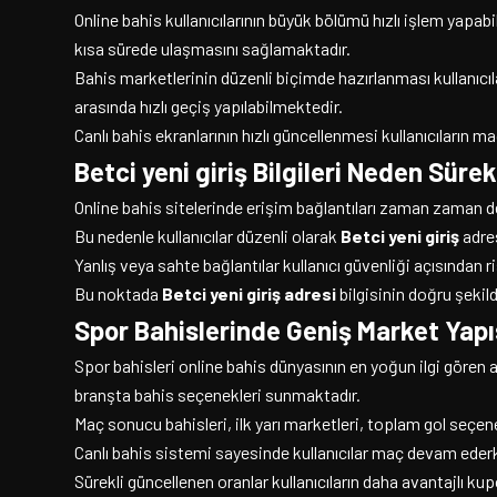
Online bahis kullanıcılarının büyük bölümü hızlı işlem yapabi
kısa sürede ulaşmasını sağlamaktadır.
Bahis marketlerinin düzenli biçimde hazırlanması kullanıcıla
arasında hızlı geçiş yapılabilmektedir.
Canlı bahis ekranlarının hızlı güncellenmesi kullanıcıların 
Betci yeni giriş
Bilgileri Neden Sürekl
Online bahis sitelerinde erişim bağlantıları zaman zaman d
Bu nedenle kullanıcılar düzenli olarak
Betci yeni giriş
adres
Yanlış veya sahte bağlantılar kullanıcı güvenliği açısından 
Bu noktada
Betci yeni giriş adresi
bilgisinin doğru şeki
Spor Bahislerinde Geniş Market Yapı
Spor bahisleri online bahis dünyasının en yoğun ilgi gören
branşta bahis seçenekleri sunmaktadır.
Maç sonucu bahisleri, ilk yarı marketleri, toplam gol seçen
Canlı bahis sistemi sayesinde kullanıcılar maç devam eder
Sürekli güncellenen oranlar kullanıcıların daha avantajlı k