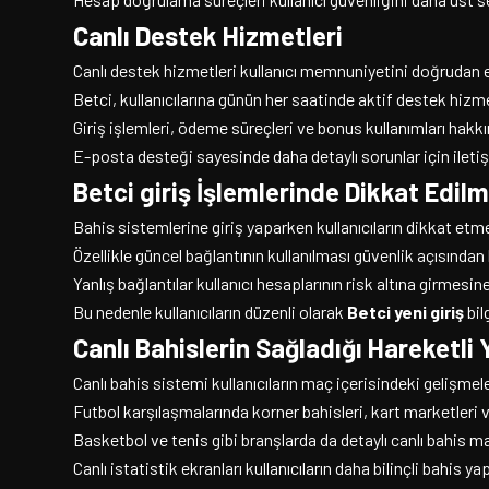
Canlı Destek Hizmetleri
Canlı destek hizmetleri kullanıcı memnuniyetini doğrudan et
Betci, kullanıcılarına günün her saatinde aktif destek hiz
Giriş işlemleri, ödeme süreçleri ve bonus kullanımları hakkın
E-posta desteği sayesinde daha detaylı sorunlar için ileti
Betci giriş
İşlemlerinde Dikkat Edilm
Bahis sistemlerine giriş yaparken kullanıcıların dikkat et
Özellikle güncel bağlantının kullanılması güvenlik açısınd
Yanlış bağlantılar kullanıcı hesaplarının risk altına girmesin
Bu nedenle kullanıcıların düzenli olarak
Betci yeni giriş
bil
Canlı Bahislerin Sağladığı Hareketli 
Canlı bahis sistemi kullanıcıların maç içerisindeki gelişme
Futbol karşılaşmalarında korner bahisleri, kart marketleri 
Basketbol ve tenis gibi branşlarda da detaylı canlı bahis m
Canlı istatistik ekranları kullanıcıların daha bilinçli bahis