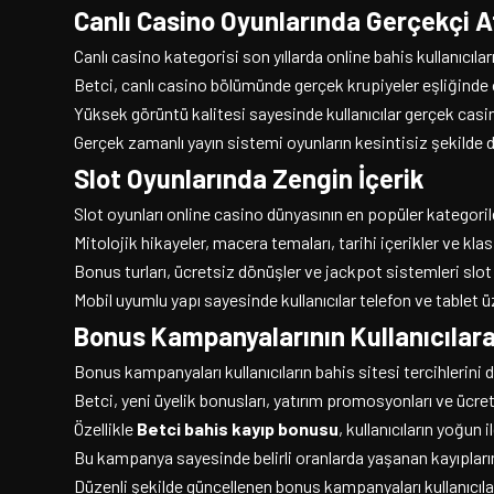
Canlı Casino Oyunlarında Gerçekçi 
Canlı casino kategorisi son yıllarda online bahis kullanıcılar
Betci, canlı casino bölümünde gerçek krupiyeler eşliğinde
Yüksek görüntü kalitesi sayesinde kullanıcılar gerçek cas
Gerçek zamanlı yayın sistemi oyunların kesintisiz şekilde
Slot Oyunlarında Zengin İçerik
Slot oyunları online casino dünyasının en popüler kategorile
Mitolojik hikayeler, macera temaları, tarihi içerikler ve klas
Bonus turları, ücretsiz dönüşler ve jackpot sistemleri slo
Mobil uyumlu yapı sayesinde kullanıcılar telefon ve tablet 
Bonus Kampanyalarının Kullanıcılara
Bonus kampanyaları kullanıcıların bahis sitesi tercihlerin
Betci, yeni üyelik bonusları, yatırım promosyonları ve ücrets
Özellikle
Betci bahis kayıp bonusu
, kullanıcıların yoğun
Bu kampanya sayesinde belirli oranlarda yaşanan kayıpları
Düzenli şekilde güncellenen bonus kampanyaları kullanıcıl