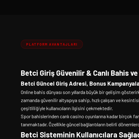
PLATFORM AVANTAJLARI
Betci Giriş Güvenilir & Canlı Bahis ve
Betci Güncel Giriş Adresi, Bonus Kampanyala
Online bahis dünyası son yıllarda büyük bir gelişim gösterirk
zamanda güvenilir altyapıya sahip, hızlı çalışan ve kesinti
çeşitliliğiyle kullanıcıların ilgisini çekmektedir.
Spor bahislerinden canlı casino oyunlarına kadar birçok fa
tanımaktadır. Özellikle güncel bağlantıların belirli dönemler
Betci Sisteminin Kullanıcılara Sağla