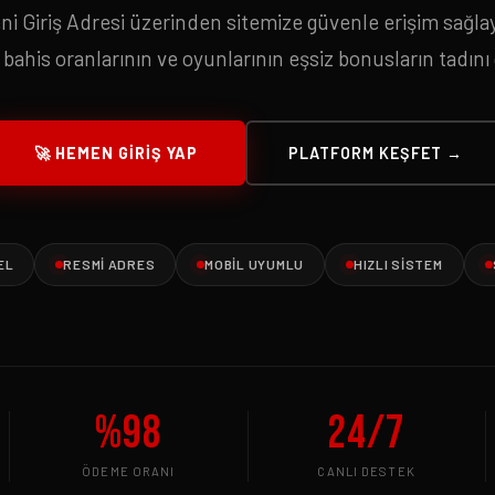
eni Giriş Adresi üzerinden sitemize güvenle erişim sağla
bahis oranlarının ve oyunlarının eşsiz bonusların tadını 
🚀 HEMEN GIRIŞ YAP
PLATFORM KEŞFET →
EL
RESMI ADRES
MOBIL UYUMLU
HIZLI SISTEM
%98
24/7
ÖDEME ORANI
CANLI DESTEK