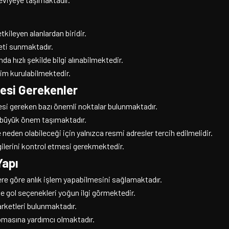
kileyen alanlardan biridir.
meti sunmaktadır.
da hızlı şekilde bilgi alınabilmektedir.
şim kurulabilmektedir.
esi Gerekenler
mesi gereken bazı önemli noktalar bulunmaktadır.
an büyük önem taşımaktadır.
e neden olabileceği için yalnızca resmi adresler tercih edilmelidir.
gilerini kontrol etmesi gerekmektedir.
Yapı
lere göre anlık işlem yapabilmesini sağlamaktadır.
ve gol seçenekleri yoğun ilgi görmektedir.
arketleri bulunmaktadır.
 yapmasına yardımcı olmaktadır.