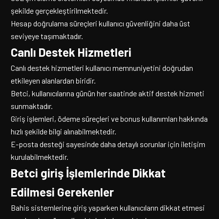
şekilde gerçekleştirilmektedir.
Hesap doğrulama süreçleri kullanıcı güvenliğini daha üst
seviyeye taşımaktadır.
Canlı Destek Hizmetleri
Canlı destek hizmetleri kullanıcı memnuniyetini doğrudan
etkileyen alanlardan biridir.
Betci, kullanıcılarına günün her saatinde aktif destek hizmeti
sunmaktadır.
Giriş işlemleri, ödeme süreçleri ve bonus kullanımları hakkında
hızlı şekilde bilgi alınabilmektedir.
E-posta desteği sayesinde daha detaylı sorunlar için iletişim
kurulabilmektedir.
Betci giriş
İşlemlerinde Dikkat
Edilmesi Gerekenler
Bahis sistemlerine giriş yaparken kullanıcıların dikkat etmesi