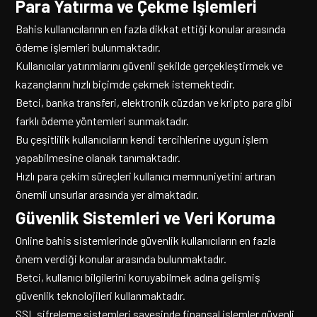
Para Yatırma ve Çekme İşlemleri
Bahis kullanıcılarının en fazla dikkat ettiği konular arasında
ödeme işlemleri bulunmaktadır.
Kullanıcılar yatırımlarını güvenli şekilde gerçekleştirmek ve
kazançlarını hızlı biçimde çekmek istemektedir.
Betci, banka transferi, elektronik cüzdan ve kripto para gibi
farklı ödeme yöntemleri sunmaktadır.
Bu çeşitlilik kullanıcıların kendi tercihlerine uygun işlem
yapabilmesine olanak tanımaktadır.
Hızlı para çekim süreçleri kullanıcı memnuniyetini artıran
önemli unsurlar arasında yer almaktadır.
Güvenlik Sistemleri ve Veri Koruma
Online bahis sistemlerinde güvenlik kullanıcıların en fazla
önem verdiği konular arasında bulunmaktadır.
Betci, kullanıcı bilgilerini koruyabilmek adına gelişmiş
güvenlik teknolojileri kullanmaktadır.
SSL şifreleme sistemleri sayesinde finansal işlemler güvenli