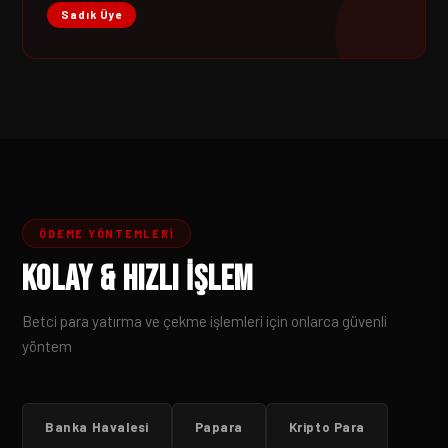
Sadık Üye
ÖDEME YÖNTEMLERI
Kolay & Hızlı İşlem
Betci para yatırma ve çekme işlemleri için onlarca güvenli
yöntem
Banka Havalesi
Papara
Kripto Para