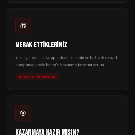
🎁
Merak Ettikleriniz
Yeni üye bonusu, kayıp iadesi, freespin ve haftalık reload
kampanyalarıyla her gün kazanma fırsatını artırın.
HOŞ GELDIN BONUSU
🎯
Kazanmaya Hazır mısın?