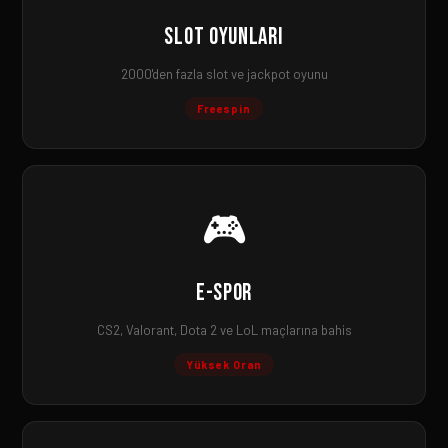
Slot Oyunları
2000'den fazla slot ve jackpot oyunu
Freespin
🎮
E-Spor
CS2, Valorant, Dota 2 ve LoL maçlarına bahis
Yüksek Oran