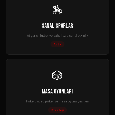
🏇
Sanal Sporlar
At yarışı, futbol ve daha fazla sanal etkinlik
Anlık
🎲
Masa Oyunları
Poker, video poker ve masa oyunu çeşitleri
Strateji