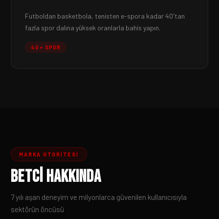
Futboldan basketbola, tenisten e-spora kadar 40'tan
fazla spor dalına yüksek oranlarla bahis yapın.
40+ SPOR
MARKA OTORITESI
Betci Hakkında
7 yılı aşan deneyim ve milyonlarca güvenilen kullanıcısıyla
sektörün öncüsü