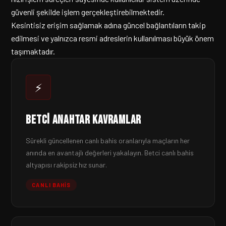
güvenli şekilde işlem gerçekleştirebilmektedir.
Kesintisiz erişim sağlamak adına güncel bağlantıların takip
edilmesi ve yalnızca resmi adreslerin kullanılması büyük önem
taşımaktadır.
⚡
Betci Anahtar Kavramlar
Sürekli güncellenen canlı bahis oranlarıyla maçların her
anında en avantajlı değerleri yakalayın. Betci canlı bahis
altyapısı rakipsiz hız sunar.
CANLI BAHIS