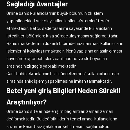
Sağladığı Avantajlar
Online bahis kullanıcılarının büyük bölümü hızlı işlem
yapabilecekleri ve kolay kullanılabilen sistemleri tercih
etmektedir. Betci, sade tasarımı sayesinde kullanıcıların
istedikleri bölümlere kısa sürede ulaşmasını sağlamaktadır.
Bahis marketlerinin düzenli biçimde hazırlanması kullanıcıların
işlemlerini kolaylaştırmaktadır. Menü yapısının anlaşılır olması
sayesinde spor bahisleri, canlı casino ve slot oyunları
arasında hızlı geçiş yapılabilmektedir.
Canlı bahis ekranlarının hızlı güncellenmesi kullanıcıların maç
sırasında anlık işlem yapabilmesine imkan tanımaktadır.
Betci yeni giriş
Bilgileri Neden Sürekli
Araştırılıyor?
Online bahis sitelerinde erişim bağlantıları zaman zaman
değişmektedir. Bu değişikliklerin temel amacı kullanıcıların
sisteme kesintisiz şekilde erişebilmesini sağlamaktır.