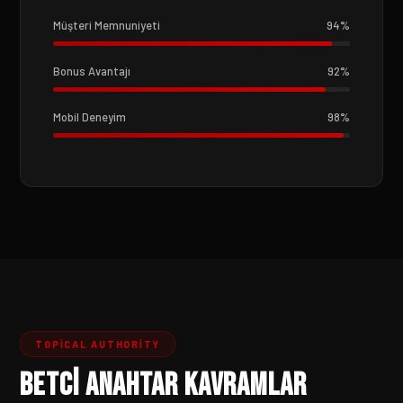
Müşteri Memnuniyeti
94%
Bonus Avantajı
92%
Mobil Deneyim
98%
TOPICAL AUTHORITY
Betci Anahtar Kavramlar