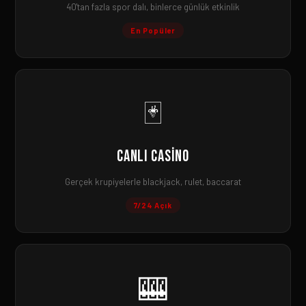
40'tan fazla spor dalı, binlerce günlük etkinlik
En Popüler
🃏
Canlı Casino
Gerçek krupiyelerle blackjack, rulet, baccarat
7/24 Açık
🎰