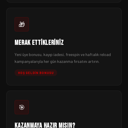
🎁
Merak Ettikleriniz
Yeni üye bonusu, kayıp iadesi, freespin ve haftalık reload
kampanyalarıyla her gün kazanma fırsatını artırın.
HOŞ GELDIN BONUSU
🎯
Kazanmaya Hazır mısın?