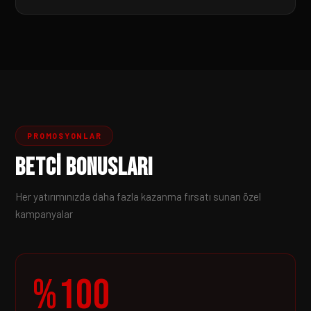
PROMOSYONLAR
Betci Bonusları
Her yatırımınızda daha fazla kazanma fırsatı sunan özel
kampanyalar
%100