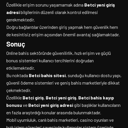
Özellikle erişim sorunu yaşamamak adına
Betci yeni giriş
adresi
bilgilerinin düzenli olarak kontrol edilmesi
gerekmektedir.
Doğru bağlantılar üzerinden giriş yapmak hem güvenlik hem
de kesintisiz erişim açısından önemli avantaj sağlamaktadır.
Sonuç
Online bahis sektöründe güvenilirlik, hızlı erişim ve güçlü
bonus sistemleri kullanıcı tercihlerini doğrudan
etkilemektedir.
Bu noktada
Betci bahis sitesi
, sunduğu kullanıcı dostu yapı,
güvenli ödeme sistemleri ve geniş bahis marketleriyle dikkat
çekmektedir.
Özellikle
Betci giriş
,
Betci yeni giriş
,
Betci bahis kayıp
bonusu
ve
Betci yeni giriş adresi
gibi başlıklar kullanıcıların
en fazla araştırdığı konular arasında bulunmaktadır.
Mobil uyumluluk, canlı bahis marketleri, casino oyunları ve
hızlı işlem süreçleri sayesinde kullanıcılar sistem üzerinde