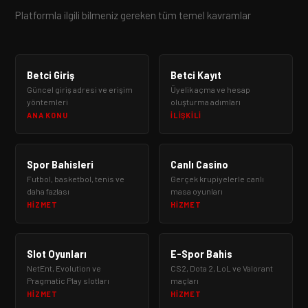
Platformla ilgili bilmeniz gereken tüm temel kavramlar
Betci Giriş
Betci Kayıt
Güncel giriş adresi ve erişim
Üyelik açma ve hesap
yöntemleri
oluşturma adımları
ANA KONU
İLIŞKILI
Spor Bahisleri
Canlı Casino
Futbol, basketbol, tenis ve
Gerçek krupiyelerle canlı
daha fazlası
masa oyunları
HIZMET
HIZMET
Slot Oyunları
E-Spor Bahis
NetEnt, Evolution ve
CS2, Dota 2, LoL ve Valorant
Pragmatic Play slotları
maçları
HIZMET
HIZMET