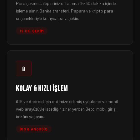
Para çekme talepleriniz ortalama 15-30 dakika içinde
işleme alınır. Banka transferi, Papara ve kripto para
seçenekleriyle kolayca para çekin.
15 DK. ÇEKIM
📱
Kolay & Hızlı İşlem
iOS ve Android için optimize edilmiş uygulama ve mobil
web arayüzüyle istediğiniz her yerden Betci mobil giriş
imkânı yaşayın.
IOS & ANDROID