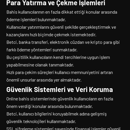
Para Yatırma ve Çekme İşlemleri
Bahis kullanıcılarının en fazla dikkat ettiği konular arasında
ödeme işlemleri bulunmaktadır.
Kullanıcılar yatırımlarını güvenli şekilde gerçekleştirmek ve
kazançlarını hızlı biçimde çekmek istemektedir.
Betci, banka transferi, elektronik cüzdan ve kripto para gibi
farklı ödeme yöntemleri sunmaktadır.
Bu çeşitlilik kullanıcıların kendi tercihlerine uygun işlem
yapabilmesine olanak tanımaktadır.
Hızlı para çekim süreçleri kullanıcı memnuniyetini artıran
önemli unsurlar arasında yer almaktadır.
Güvenlik Sistemleri ve Veri Koruma
Online bahis sistemlerinde güvenlik kullanıcıların en fazla
önem verdiği konular arasında bulunmaktadır.
Betci, kullanıcı bilgilerini koruyabilmek adına gelişmiş
güvenlik teknolojileri kullanmaktadır.
SSL şifreleme sistemleri sayesinde finansal işlemler güvenli