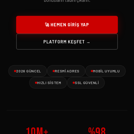
bonusların tadını çıkarın.
🚀 HEMEN GIRIŞ YAP
PLATFORM KEŞFET →
2026 GÜNCEL
RESMI ADRES
MOBIL UYUMLU
HIZLI SISTEM
SSL GÜVENLI
10M+
%98