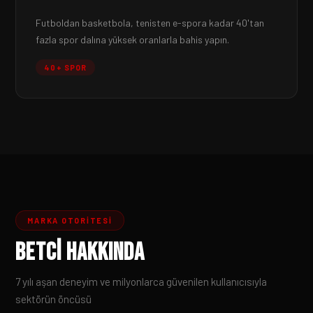
Futboldan basketbola, tenisten e-spora kadar 40'tan
fazla spor dalına yüksek oranlarla bahis yapın.
40+ SPOR
MARKA OTORITESI
Betci Hakkında
7 yılı aşan deneyim ve milyonlarca güvenilen kullanıcısıyla
sektörün öncüsü