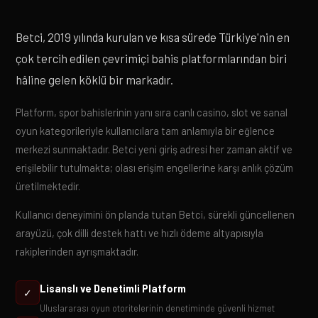
Betci, 2019 yılında kurulan ve kısa sürede Türkiye'nin en
çok tercih edilen çevrimiçi bahis platformlarından biri
hâline gelen köklü bir markadır.
Platform, spor bahislerinin yanı sıra canlı casino, slot ve sanal
oyun kategorileriyle kullanıcılara tam anlamıyla bir eğlence
merkezi sunmaktadır. Betci yeni giriş adresi her zaman aktif ve
erişilebilir tutulmakta; olası erişim engellerine karşı anlık çözüm
üretilmektedir.
Kullanıcı deneyimini ön planda tutan Betci, sürekli güncellenen
arayüzü, çok dilli destek hattı ve hızlı ödeme altyapısıyla
rakiplerinden ayrışmaktadır.
Lisanslı ve Denetimli Platform
✓
Uluslararası oyun otoritelerinin denetiminde güvenli hizmet