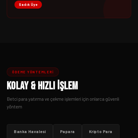
Sadık Üye
ÖDEME YÖNTEMLERI
Kolay & Hızlı İşlem
Betci para yatırma ve çekme işlemleri için onlarca güvenli
yöntem
Banka Havalesi
Papara
Kripto Para