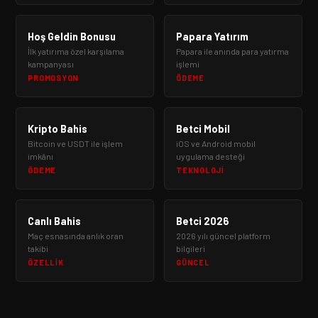
Hoş Geldin Bonusu
Papara Yatırım
İlk yatırıma özel karşılama
Papara ile anında para yatırma
kampanyası
işlemi
PROMOSYON
ÖDEME
Kripto Bahis
Betci Mobil
Bitcoin ve USDT ile işlem
iOS ve Android mobil
imkânı
uygulama desteği
ÖDEME
TEKNOLOJI
Canlı Bahis
Betci 2026
Maç esnasında anlık oran
2026 yılı güncel platform
takibi
bilgileri
ÖZELLIK
GÜNCEL