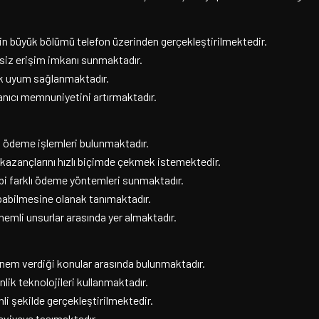
inin büyük bölümü telefon üzerinden gerçekleştirilmektedir.
tisiz erişim imkanı sunmaktadır.
k uyum sağlanmaktadır.
llanıcı memnuniyetini artırmaktadır.
da ödeme işlemleri bulunmaktadır.
e kazançlarını hızlı biçimde çekmek istemektedir.
ibi farklı ödeme yöntemleri sunmaktadır.
yapabilmesine olanak tanımaktadır.
önemli unsurlar arasında yer almaktadır.
 önem verdiği konular arasında bulunmaktadır.
nlik teknolojileri kullanmaktadır.
li şekilde gerçekleştirilmektedir.
eviyeye taşımaktadır.