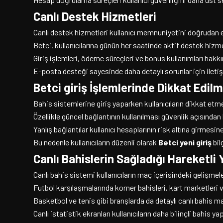
Canlı Destek Hizmetleri
Canlı destek hizmetleri kullanıcı memnuniyetini doğrudan et
Betci, kullanıcılarına günün her saatinde aktif destek hiz
Giriş işlemleri, ödeme süreçleri ve bonus kullanımları hakkın
E-posta desteği sayesinde daha detaylı sorunlar için ileti
Betci giriş
İşlemlerinde Dikkat Edilm
Bahis sistemlerine giriş yaparken kullanıcıların dikkat et
Özellikle güncel bağlantının kullanılması güvenlik açısınd
Yanlış bağlantılar kullanıcı hesaplarının risk altına girmesin
Bu nedenle kullanıcıların düzenli olarak
Betci yeni giriş
bil
Canlı Bahislerin Sağladığı Hareketli 
Canlı bahis sistemi kullanıcıların maç içerisindeki gelişme
Futbol karşılaşmalarında korner bahisleri, kart marketleri 
Basketbol ve tenis gibi branşlarda da detaylı canlı bahis m
Canlı istatistik ekranları kullanıcıların daha bilinçli bahis