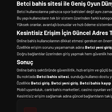
Betci bahis sitesi
ile Geniş Oyun Dün
Betci kullanıcılarına yalnızca spor bahisleri değil aynı zama
Bu yapı kullanıcıların tek bir sistem üzerinden farklı kateg
Yüksek oranlar, avantajlı bonuslar ve hızlı ödeme sistemleri
Kesintisiz Erişim İçin Güncel Adres 
Online bahis kullanıcılarının dikkat etmesi gereken en öneml
Özellikle erişim sorunu yaşamamak adına
Betci yeni giri
Doğru bağlantılar üzerinden giriş yapmak hem güvenlik he
Sonuç
Online bahis sektöründe güvenilirlik, hızlı erişim ve güçlü 
Bu noktada
Betci bahis sitesi
, sunduğu kullanıcı dostu 
Özellikle
Betci giriş
,
Betci yeni giriş
,
Betci bahis kayı
Mobil uyumluluk, canlı bahis marketleri, casino oyunları ve 
Kesintisiz erişim sağlamak adına güncel bağlantıların taki