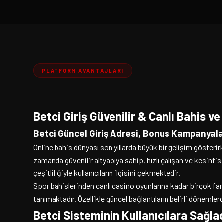
PLATFORM AVANTAJLARI
Betci Giriş Güvenilir & Canlı Bahis ve
Betci Güncel Giriş Adresi, Bonus Kampanyala
Online bahis dünyası son yıllarda büyük bir gelişim gösterirk
zamanda güvenilir altyapıya sahip, hızlı çalışan ve kesinti
çeşitliliğiyle kullanıcıların ilgisini çekmektedir.
Spor bahislerinden canlı casino oyunlarına kadar birçok fa
tanımaktadır. Özellikle güncel bağlantıların belirli dönemler
Betci Sisteminin Kullanıcılara Sağla