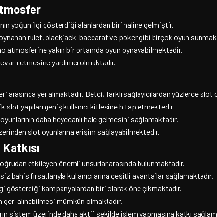
Atmosfer
ının yoğun ilgi gösterdiği alanlardan biri haline gelmiştir.
 oynanan rulet, blackjack, baccarat ve poker gibi birçok oyun sunmakt
ino atmosferine yakın bir ortamda oyun oynayabilmektedir.
 devam etmesine yardımcı olmaktadır.
ri arasında yer almaktadır. Betci, farklı sağlayıcılardan yüzlerce slot
ik slot yapıları geniş kullanıcı kitlesine hitap etmektedir.
t oyunlarının daha heyecanlı hale gelmesini sağlamaktadır.
üzerinden slot oyunlarına erişim sağlayabilmektedir.
 Katkısı
i doğrudan etkileyen önemli unsurlar arasında bulunmaktadır.
iz bahis fırsatlarıyla kullanıcılarına çeşitli avantajlar sağlamaktadır.
 ilgi gösterdiği kampanyalardan biri olarak öne çıkmaktadır.
n geri alınabilmesi mümkün olmaktadır.
arın sistem üzerinde daha aktif şekilde işlem yapmasına katkı sağlam