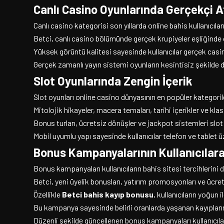
Canlı Casino Oyunlarında Gerçekçi 
Canlı casino kategorisi son yıllarda online bahis kullanıcılar
Betci, canlı casino bölümünde gerçek krupiyeler eşliğinde
Yüksek görüntü kalitesi sayesinde kullanıcılar gerçek cas
Gerçek zamanlı yayın sistemi oyunların kesintisiz şekilde
Slot Oyunlarında Zengin İçerik
Slot oyunları online casino dünyasının en popüler kategorile
Mitolojik hikayeler, macera temaları, tarihi içerikler ve klas
Bonus turları, ücretsiz dönüşler ve jackpot sistemleri slo
Mobil uyumlu yapı sayesinde kullanıcılar telefon ve tablet 
Bonus Kampanyalarının Kullanıcılara
Bonus kampanyaları kullanıcıların bahis sitesi tercihlerin
Betci, yeni üyelik bonusları, yatırım promosyonları ve ücrets
Özellikle
Betci bahis kayıp bonusu
, kullanıcıların yoğun
Bu kampanya sayesinde belirli oranlarda yaşanan kayıpları
Düzenli şekilde güncellenen bonus kampanyaları kullanıcıl