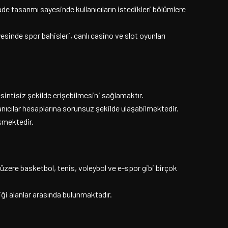
ade tasarımı sayesinde kullanıcıların istedikleri bölümlere
esinde spor bahisleri, canlı casino ve slot oyunları
sintisiz şekilde erişebilmesini sağlamaktır.
anıcılar hesaplarına sorunsuz şekilde ulaşabilmektedir.
ekmektedir.
üzere basketbol, tenis, voleybol ve e-spor gibi birçok
iği alanlar arasında bulunmaktadır.