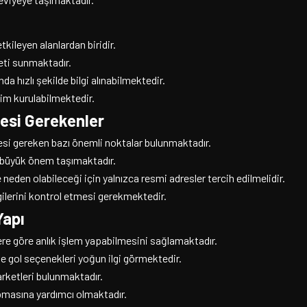
kileyen alanlardan biridir.
meti sunmaktadır.
da hızlı şekilde bilgi alınabilmektedir.
şim kurulabilmektedir.
esi Gerekenler
mesi gereken bazı önemli noktalar bulunmaktadır.
an büyük önem taşımaktadır.
e neden olabileceği için yalnızca resmi adresler tercih edilmelidir.
gilerini kontrol etmesi gerekmektedir.
Yapı
lere göre anlık işlem yapabilmesini sağlamaktadır.
ve gol seçenekleri yoğun ilgi görmektedir.
arketleri bulunmaktadır.
 yapmasına yardımcı olmaktadır.