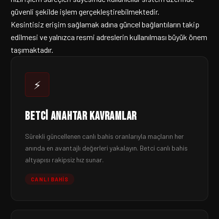
güvenli şekilde işlem gerçekleştirebilmektedir.
Kesintisiz erişim sağlamak adına güncel bağlantıların takip
edilmesi ve yalnızca resmi adreslerin kullanılması büyük önem
taşımaktadır.
⚡
Betci Anahtar Kavramlar
Sürekli güncellenen canlı bahis oranlarıyla maçların her
anında en avantajlı değerleri yakalayın. Betci canlı bahis
altyapısı rakipsiz hız sunar.
CANLI BAHIS