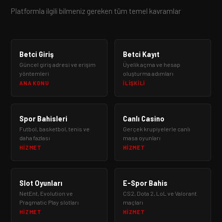
Platformla ilgili bilmeniz gereken tüm temel kavramlar
Betci Giriş
Betci Kayıt
Güncel giriş adresi ve erişim
Üyelik açma ve hesap
yöntemleri
oluşturma adımları
ANA KONU
İLIŞKILI
Spor Bahisleri
Canlı Casino
Futbol, basketbol, tenis ve
Gerçek krupiyelerle canlı
daha fazlası
masa oyunları
HIZMET
HIZMET
Slot Oyunları
E-Spor Bahis
NetEnt, Evolution ve
CS2, Dota 2, LoL ve Valorant
Pragmatic Play slotları
maçları
HIZMET
HIZMET