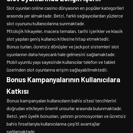
Slot oyunları online casino dünyasının en popüler kategorileri
arasında yer almaktadır. Betci, farklı sağlayıcılardan yüzlerce
slot oyununu kullanıcılarına sunmaktadır.
Mitolojik hikayeler, macera temaları, tarihi içerikler ve klasik
slot yapıları geniş kullanıcı kitlesine hitap etmektedir.
Bonus turları, ücretsiz dönüşler ve jackpot sistemleri slot
oyunlarının daha heyecanlı hale gelmesini sağlamaktadır.
Mobil uyumlu yapı sayesinde kullanıcılar telefon ve tablet
üzerinden slot oyunlarına erişim sağlayabilmektedir.
Bonus Kampanyalarının Kullanıcılara
Katkısı
Bonus kampanyaları kullanıcıların bahis sitesi tercihlerini
doğrudan etkileyen önemli unsurlar arasında bulunmaktadır.
Betci, yeni üyelik bonusları, yatırım promosyonları ve ücretsiz
bahis fırsatlarıyla kullanıcılarına çeşitli avantajlar
sağlamaktadır.