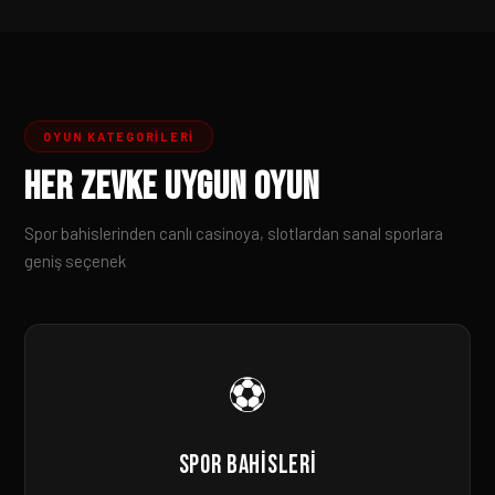
OYUN KATEGORILERI
Her Zevke Uygun Oyun
Spor bahislerinden canlı casinoya, slotlardan sanal sporlara
geniş seçenek
⚽
Spor Bahisleri