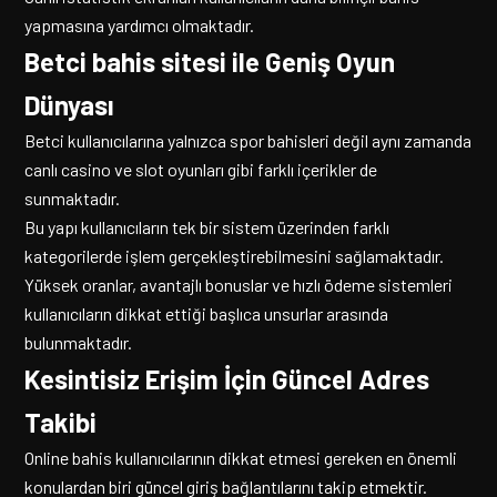
yapmasına yardımcı olmaktadır.
Betci bahis sitesi
ile Geniş Oyun
Dünyası
Betci kullanıcılarına yalnızca spor bahisleri değil aynı zamanda
canlı casino ve slot oyunları gibi farklı içerikler de
sunmaktadır.
Bu yapı kullanıcıların tek bir sistem üzerinden farklı
kategorilerde işlem gerçekleştirebilmesini sağlamaktadır.
Yüksek oranlar, avantajlı bonuslar ve hızlı ödeme sistemleri
kullanıcıların dikkat ettiği başlıca unsurlar arasında
bulunmaktadır.
Kesintisiz Erişim İçin Güncel Adres
Takibi
Online bahis kullanıcılarının dikkat etmesi gereken en önemli
konulardan biri güncel giriş bağlantılarını takip etmektir.