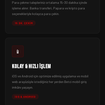
Para çekme talepleriniz ortalama 15-30 dakika içinde
işleme alınır. Banka transferi, Papara ve kripto para
seçenekleriyle kolayca para çekin.
15 DK. ÇEKIM
📱
Kolay & Hızlı İşlem
iOS ve Android için optimize edilmiş uygulama ve mobil
web arayüzüyle istediğiniz her yerden Betci mobil giriş
imkânı yaşayın.
IOS & ANDROID