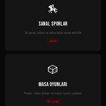
🏇
Sanal Sporlar
At yarışı, futbol ve daha fazla sanal etkinlik
Anlık
🎲
Masa Oyunları
Poker, video poker ve masa oyunu çeşitleri
Strateji