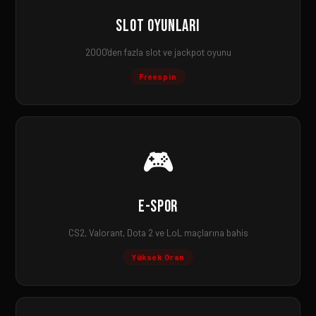
Slot Oyunları
2000'den fazla slot ve jackpot oyunu
Freespin
🎮
E-Spor
CS2, Valorant, Dota 2 ve LoL maçlarına bahis
Yüksek Oran