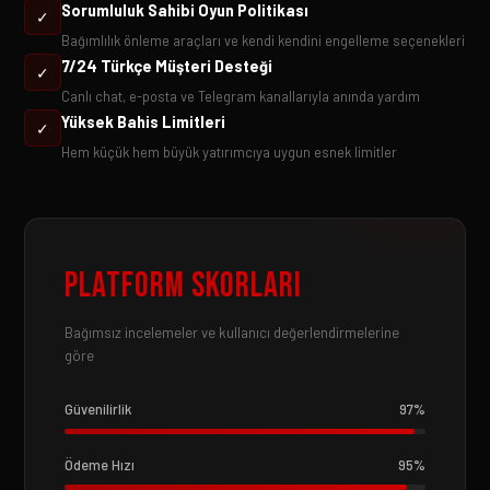
Sorumluluk Sahibi Oyun Politikası
✓
Bağımlılık önleme araçları ve kendi kendini engelleme seçenekleri
7/24 Türkçe Müşteri Desteği
✓
Canlı chat, e-posta ve Telegram kanallarıyla anında yardım
Yüksek Bahis Limitleri
✓
Hem küçük hem büyük yatırımcıya uygun esnek limitler
Platform Skorları
Bağımsız incelemeler ve kullanıcı değerlendirmelerine
göre
Güvenilirlik
97%
Ödeme Hızı
95%