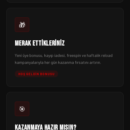
🎁
Merak Ettikleriniz
Yeni üye bonusu, kayıp iadesi, freespin ve haftalık reload
kampanyalarıyla her gün kazanma fırsatını artırın.
HOŞ GELDIN BONUSU
🎯
Kazanmaya Hazır mısın?