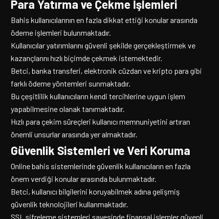
Para Yatırma ve Çekme İşlemleri
Bahis kullanıcılarının en fazla dikkat ettiği konular arasında
ödeme işlemleri bulunmaktadır.
Kullanıcılar yatırımlarını güvenli şekilde gerçekleştirmek ve
kazançlarını hızlı biçimde çekmek istemektedir.
Betci, banka transferi, elektronik cüzdan ve kripto para gibi
farklı ödeme yöntemleri sunmaktadır.
Bu çeşitlilik kullanıcıların kendi tercihlerine uygun işlem
yapabilmesine olanak tanımaktadır.
Hızlı para çekim süreçleri kullanıcı memnuniyetini artıran
önemli unsurlar arasında yer almaktadır.
Güvenlik Sistemleri ve Veri Koruma
Online bahis sistemlerinde güvenlik kullanıcıların en fazla
önem verdiği konular arasında bulunmaktadır.
Betci, kullanıcı bilgilerini koruyabilmek adına gelişmiş
güvenlik teknolojileri kullanmaktadır.
SSL şifreleme sistemleri sayesinde finansal işlemler güvenli