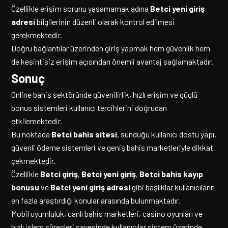
Özellikle erişim sorunu yaşamamak adına
Betci yeni giriş
adresi
bilgilerinin düzenli olarak kontrol edilmesi
gerekmektedir.
Doğru bağlantılar üzerinden giriş yapmak hem güvenlik hem
de kesintisiz erişim açısından önemli avantaj sağlamaktadır.
Sonuç
Online bahis sektöründe güvenilirlik, hızlı erişim ve güçlü
bonus sistemleri kullanıcı tercihlerini doğrudan
etkilemektedir.
Bu noktada
Betci bahis sitesi
, sunduğu kullanıcı dostu yapı,
güvenli ödeme sistemleri ve geniş bahis marketleriyle dikkat
çekmektedir.
Özellikle
Betci giriş
,
Betci yeni giriş
,
Betci bahis kayıp
bonusu
ve
Betci yeni giriş adresi
gibi başlıklar kullanıcıların
en fazla araştırdığı konular arasında bulunmaktadır.
Mobil uyumluluk, canlı bahis marketleri, casino oyunları ve
hızlı işlem süreçleri sayesinde kullanıcılar sistem üzerinde