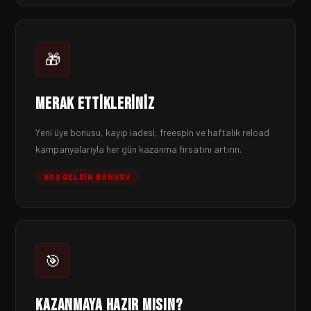
🎁
Merak Ettikleriniz
Yeni üye bonusu, kayıp iadesi, freespin ve haftalık reload
kampanyalarıyla her gün kazanma fırsatını artırın.
HOŞ GELDIN BONUSU
🎯
Kazanmaya Hazır mısın?