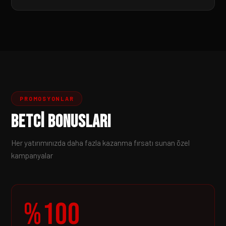
PROMOSYONLAR
Betci Bonusları
Her yatırımınızda daha fazla kazanma fırsatı sunan özel
kampanyalar
%100