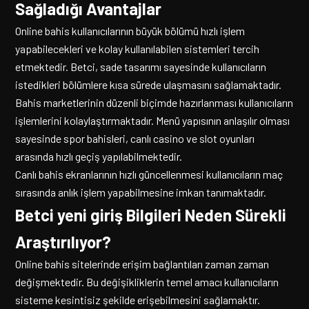
Sağladığı Avantajlar
Online bahis kullanıcılarının büyük bölümü hızlı işlem
yapabilecekleri ve kolay kullanılabilen sistemleri tercih
etmektedir. Betci, sade tasarımı sayesinde kullanıcıların
istedikleri bölümlere kısa sürede ulaşmasını sağlamaktadır.
Bahis marketlerinin düzenli biçimde hazırlanması kullanıcıların
işlemlerini kolaylaştırmaktadır. Menü yapısının anlaşılır olması
sayesinde spor bahisleri, canlı casino ve slot oyunları
arasında hızlı geçiş yapılabilmektedir.
Canlı bahis ekranlarının hızlı güncellenmesi kullanıcıların maç
sırasında anlık işlem yapabilmesine imkan tanımaktadır.
Betci yeni giriş
Bilgileri Neden Sürekli
Araştırılıyor?
Online bahis sitelerinde erişim bağlantıları zaman zaman
değişmektedir. Bu değişikliklerin temel amacı kullanıcıların
sisteme kesintisiz şekilde erişebilmesini sağlamaktır.