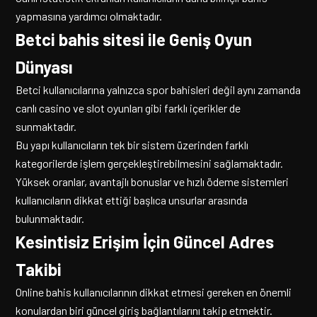
yapmasına yardımcı olmaktadır.
Betci bahis sitesi
ile Geniş Oyun
Dünyası
Betci kullanıcılarına yalnızca spor bahisleri değil aynı zamanda
canlı casino ve slot oyunları gibi farklı içerikler de
sunmaktadır.
Bu yapı kullanıcıların tek bir sistem üzerinden farklı
kategorilerde işlem gerçekleştirebilmesini sağlamaktadır.
Yüksek oranlar, avantajlı bonuslar ve hızlı ödeme sistemleri
kullanıcıların dikkat ettiği başlıca unsurlar arasında
bulunmaktadır.
Kesintisiz Erişim İçin Güncel Adres
Takibi
Online bahis kullanıcılarının dikkat etmesi gereken en önemli
konulardan biri güncel giriş bağlantılarını takip etmektir.