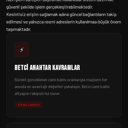
güvenli şekilde işlem gerçekleştirebilmektedir.
Kesintisiz erişim sağlamak adına güncel bağlantıların takip
edilmesi ve yalnızca resmi adreslerin kullanılması büyük önem
taşımaktadır.
⚡
Betci Anahtar Kavramlar
Sürekli güncellenen canlı bahis oranlarıyla maçların her
anında en avantajlı değerleri yakalayın. Betci canlı bahis
altyapısı rakipsiz hız sunar.
CANLI BAHIS