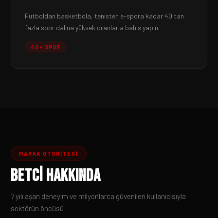
Futboldan basketbola, tenisten e-spora kadar 40'tan
fazla spor dalına yüksek oranlarla bahis yapın.
40+ SPOR
MARKA OTORITESI
Betci Hakkında
7 yılı aşan deneyim ve milyonlarca güvenilen kullanıcısıyla
sektörün öncüsü