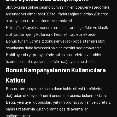
Slot oyunları online casino dünyasının en popüler kategorileri
arasında yer almaktadır. Betci, farklı sağlayıcılardan yüzlerce
slot oyununu kullanıcılarına sunmaktadır.
Mitolojik hikayeler, macera temaları, tarihi içerikler ve klasik
slot yapıları geniş kullanıcı kitlesine hitap etmektedir.
Bonus turları, ücretsiz dönüşler ve jackpot sistemleri slot
oyunlarının daha heyecanlı hale gelmesini sağlamaktadır.
Mobil uyumlu yapı sayesinde kullanıcılar telefon ve tablet
üzerinden slot oyunlarına erişim sağlayabilmektedir.
Bonus Kampanyalarının Kullanıcılara
Katkısı
Bonus kampanyaları kullanıcıların bahis sitesi tercihlerini
doğrudan etkileyen önemli unsurlar arasında bulunmaktadır.
Betci, yeni üyelik bonusları, yatırım promosyonları ve ücretsiz
bahis fırsatlarıyla kullanıcılarına çeşitli avantajlar
sağlamaktadır.