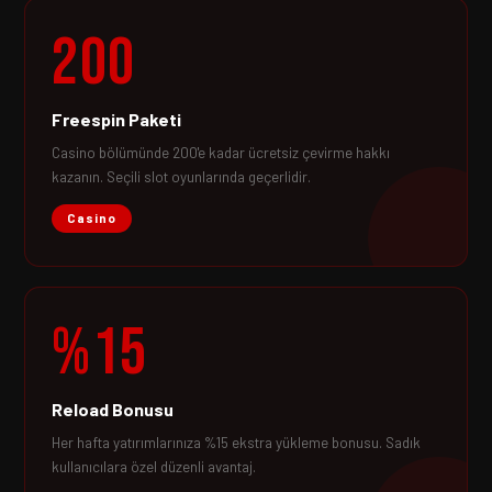
200
Freespin Paketi
Casino bölümünde 200'e kadar ücretsiz çevirme hakkı
kazanın. Seçili slot oyunlarında geçerlidir.
Casino
%15
Reload Bonusu
Her hafta yatırımlarınıza %15 ekstra yükleme bonusu. Sadık
kullanıcılara özel düzenli avantaj.