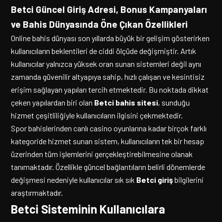
Betci Güncel Giriş Adresi, Bonus Kampanyaları
ve Bahis Dünyasında Öne Çıkan Özellikleri
Online bahis dünyası son yıllarda büyük bir gelişim gösterirken
kullanıcıların beklentileri de ciddi ölçüde değişmiştir. Artık
kullanıcılar yalnızca yüksek oran sunan sistemleri değil aynı
zamanda güvenilir altyapıya sahip, hızlı çalışan ve kesintisiz
erişim sağlayan yapıları tercih etmektedir. Bu noktada dikkat
çeken yapılardan biri olan
Betci bahis sitesi
, sunduğu
hizmet çeşitliliğiyle kullanıcıların ilgisini çekmektedir.
Spor bahislerinden canlı casino oyunlarına kadar birçok farklı
kategoride hizmet sunan sistem, kullanıcıların tek bir hesap
üzerinden tüm işlemlerini gerçekleştirebilmesine olanak
tanımaktadır. Özellikle güncel bağlantıların belirli dönemlerde
değişmesi nedeniyle kullanıcılar sık sık
Betci giriş
bilgilerini
araştırmaktadır.
Betci Sisteminin Kullanıcılara