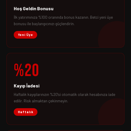
Hoş Geldin Bonusu
İlk yatırımınıza %100 oranında bonus kazanın. Betci yeni üye
bonusu ile başlangıcınızı güçlendirin.
Yeni Üye
%20
Kayıp İadesi
Haftalık kayıplarınızın %20'si otomatik olarak hesabınıza iade
edilir. Risk almaktan çekinmeyin.
Haftalık